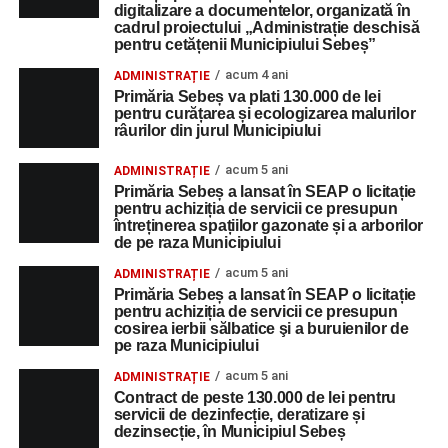
digitalizare a documentelor, organizată în
cadrul proiectului „Administrație deschisă
pentru cetățenii Municipiului Sebeș”
acum 4 ani
ADMINISTRAȚIE
Primăria Sebeș va plati 130.000 de lei
pentru curățarea și ecologizarea malurilor
râurilor din jurul Municipiului
acum 5 ani
ADMINISTRAȚIE
Primăria Sebeș a lansat în SEAP o licitație
pentru achiziția de servicii ce presupun
întreținerea spațiilor gazonate și a arborilor
de pe raza Municipiului
acum 5 ani
ADMINISTRAȚIE
Primăria Sebeș a lansat în SEAP o licitație
pentru achiziția de servicii ce presupun
cosirea ierbii sălbatice şi a buruienilor de
pe raza Municipiului
acum 5 ani
ADMINISTRAȚIE
Contract de peste 130.000 de lei pentru
servicii de dezinfecție, deratizare și
dezinsecție, în Municipiul Sebeș