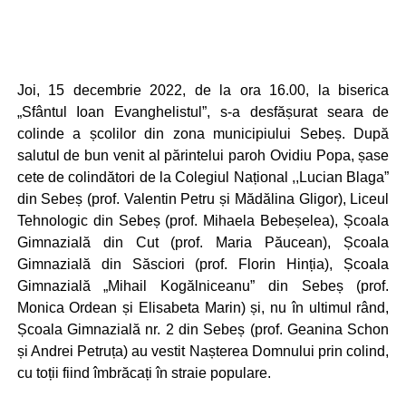
Joi, 15 decembrie 2022, de la ora 16.00, la biserica
„Sfântul Ioan Evanghelistul”, s-a desfășurat seara de
colinde a școlilor din zona municipiului Sebeș. După
salutul de bun venit al părintelui paroh Ovidiu Popa, șase
cete de colindători de la Colegiul Național ,,Lucian Blaga”
din Sebeș (prof. Valentin Petru și Mădălina Gligor), Liceul
Tehnologic din Sebeș (prof. Mihaela Bebeșelea), Școala
Gimnazială din Cut (prof. Maria Păucean), Școala
Gimnazială din Săsciori (prof. Florin Hinția), Școala
Gimnazială „Mihail Kogălniceanu” din Sebeș (prof.
Monica Ordean și Elisabeta Marin) și, nu în ultimul rând,
Școala Gimnazială nr. 2 din Sebeș (prof. Geanina Schon
și Andrei Petruța) au vestit Nașterea Domnului prin colind,
cu toții fiind îmbrăcați în straie populare.