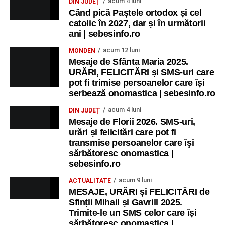
acum 4 luni
DIN JUDEȚ
Când pică Paștele ortodox și cel
catolic în 2027, dar și în următorii
ani | sebesinfo.ro
acum 12 luni
MONDEN
Mesaje de Sfânta Maria 2025.
URĂRI, FELICITĂRI și SMS-uri care
pot fi trimise persoanelor care își
serbează onomastica | sebesinfo.ro
acum 4 luni
DIN JUDEȚ
Mesaje de Florii 2026. SMS-uri,
urări și felicitări care pot fi
transmise persoanelor care îşi
sărbătoresc onomastica |
sebesinfo.ro
acum 9 luni
ACTUALITATE
MESAJE, URĂRI și FELICITĂRI de
Sfinții Mihail și Gavrill 2025.
Trimite-le un SMS celor care își
sărbătoresc onomastica |