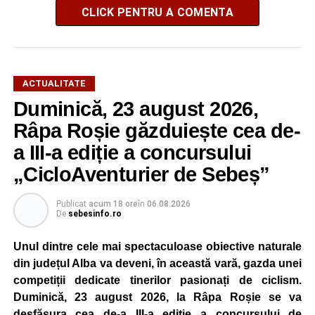
CLICK PENTRU A COMENTA
ACTUALITATE
Duminică, 23 august 2026,
Râpa Roșie găzduiește cea de-
a III-a ediție a concursului
„CicloAventurier de Sebeș”
Publicat
acum 18 ore
în
06.08.2026
De
sebesinfo.ro
Unul dintre cele mai spectaculoase obiective naturale
din județul Alba va deveni, în această vară, gazda unei
competiții dedicate tinerilor pasionați de ciclism.
Duminică, 23 august 2026, la Râpa Roșie se va
desfășura cea de-a III-a ediție a concursului de