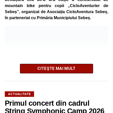
mountain bike pentru copii „CicloAventurier de
Sebeș”, organizat de Asociația CicloAventura Sebeș,
în parteneriat cu Primăria Municipiului Sebeș.
CITEȘTE MAI MULT
ACTUALITATE
Primul concert din cadrul
După două ediții organizate în Parcul Arini, competiția se
mută într-un nou decor, oferind participanților ocazia de a
String Symphonic Camp 2026