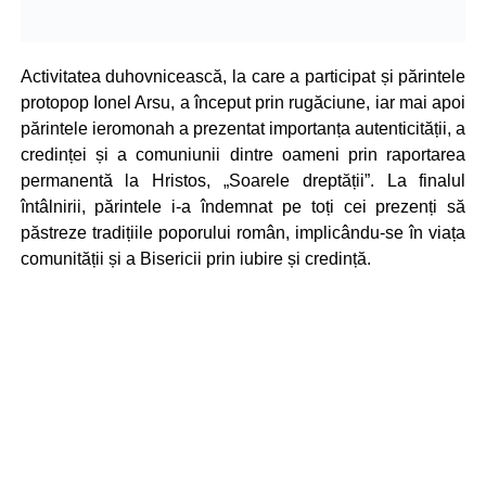
Activitatea duhovnicească, la care a participat și părintele
protopop Ionel Arsu, a început prin rugăciune, iar mai apoi
părintele ieromonah a prezentat importanța autenticității, a
credinței și a comuniunii dintre oameni prin raportarea
permanentă la Hristos, „Soarele dreptății”. La finalul
întâlnirii, părintele i-a îndemnat pe toți cei prezenți să
păstreze tradițiile poporului român, implicându-se în viața
comunității și a Bisericii prin iubire și credință.