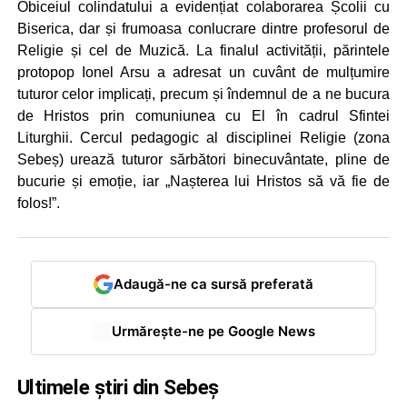
Obiceiul colindatului a evidențiat colaborarea Școlii cu
Biserica, dar și frumoasa conlucrare dintre profesorul de
Religie și cel de Muzică. La finalul activității, părintele
protopop Ionel Arsu a adresat un cuvânt de mulțumire
tuturor celor implicați, precum și îndemnul de a ne bucura
de Hristos prin comuniunea cu El în cadrul Sfintei
Liturghii. Cercul pedagogic al disciplinei Religie (zona
Sebeș) urează tuturor sărbători binecuvântate, pline de
bucurie și emoție, iar „Nașterea lui Hristos să vă fie de
folos!”.
Adaugă-ne ca sursă preferată
Urmărește-ne pe Google News
Ultimele știri din Sebeș