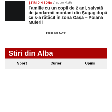
acum 4 zile
ȘTIRI DIN ZONĂ
Familie cu un copil de 2 ani, salvată
de jandarmii montani din Șugag după
ce s-a rătăcit în zona Oașa – Poiana
Muierii
PUBLICITATE
Stiri din Alba
Evenimentul face parte din programul
String Symphonic
Sport
Curier
Opinii
Camp 2026
, proiect susținut de
Rotary Club Alba Iulia
,
care urmărește să ofere tinerilor muzicieni oportunitatea
de a se perfecționa, de a colabora cu artiști din alte țări și
de a evolua împreună în fața publicului.