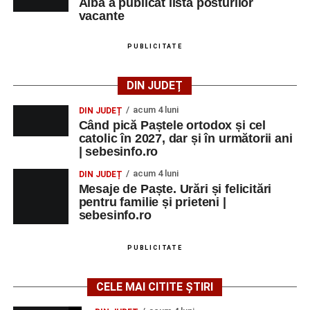
Alba a publicat lista posturilor
vacante
PUBLICITATE
DIN JUDEȚ
acum 4 luni
DIN JUDEȚ
Când pică Paștele ortodox și cel
catolic în 2027, dar și în următorii ani
| sebesinfo.ro
acum 4 luni
DIN JUDEȚ
Mesaje de Paște. Urări și felicitări
pentru familie și prieteni |
sebesinfo.ro
PUBLICITATE
CELE MAI CITITE ȘTIRI