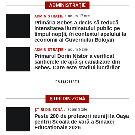
ADMINISTRAȚIE
Primăria Sebeș a decis să reducă intensitatea
acum 17 ore
ADMINISTRAȚIE
iluminatului public pe timpul nopții, în contextul
Primăria Sebeș a decis să reducă
apelului la economii al Guvernului Bolojan
intensitatea iluminatului public pe
timpul nopții, în contextul apelului la
Duminică, 23 august 2026, Râpa Roșie găzduiește
economii al Guvernului Bolojan
cea de-a III-a ediție a concursului „CicloAventurier
de Sebeș”
acum 6 zile
ADMINISTRAȚIE
Primarul Dorin Nistor a verificat
Primul concert din cadrul String Symphonic Camp
șantierele de apă și canalizare din
2026 a adus emoție și aplauze la Sebeș
Sebeș. Care este stadiul lucrărilor
După mai multe zile de pregătire intensivă, participanții
au venit la Sebeș și au susținut un recital apreciat de
PUBLICITATE
public. Fiecare interpretare a evidențiat nivelul artistic al
tinerilor muzicieni și munca depusă în cadrul taberei, iar
ȘTIRI DIN ZONĂ
spectatorii au răsplătit prestațiile cu aplauze îndelungate.
acum 3 zile
ȘTIRI DIN ZONĂ
Peste 200 de profesori reuniți la Oașa
pentru Școala de vară a Sinaxei
Educaționale 2026