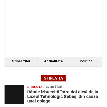
Organizatorii au transmis că recitalul de la Sebeș
reprezintă doar începutul unei serii de concerte care vor
Ştirea zilei
Actualitate
Politică
avea loc pe parcursul taberei, oferind comunității din
județul Alba ocazia de a descoperi tineri interpreți talentați
și de a lua parte la un veritabil schimb cultural prin
ȘTIREA TA
muzică.
acum 8 luni
ŞTIREA TA
Bătaie izbucnită între doi elevi de la
Liceul Tehnologic Sebeș, din cauza
unei colege
Adaugă-ne ca sursă preferată