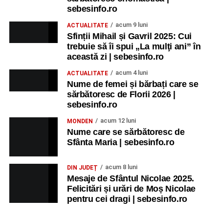
sebesinfo.ro
acum 9 luni
ACTUALITATE
Sfinții Mihail și Gavril 2025: Cui
trebuie să îi spui „La mulţi ani” în
această zi | sebesinfo.ro
acum 4 luni
ACTUALITATE
Nume de femei și bărbați care se
sărbătoresc de Florii 2026 |
sebesinfo.ro
acum 12 luni
MONDEN
Nume care se sărbătoresc de
Sfânta Maria | sebesinfo.ro
acum 8 luni
DIN JUDEȚ
Mesaje de Sfântul Nicolae 2025.
Felicitări și urări de Moș Nicolae
pentru cei dragi | sebesinfo.ro