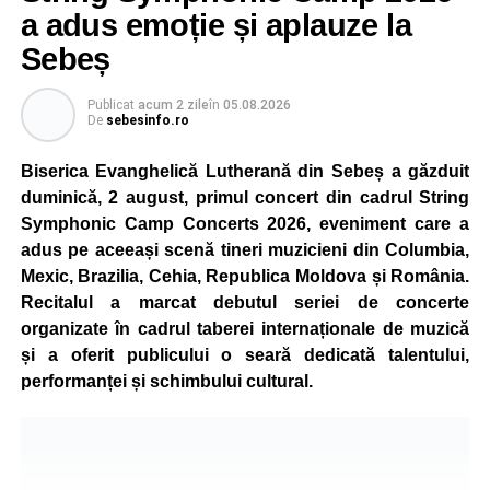
concura într-un cadru natural deosebit. Evenimentul este
a adus emoție și aplauze la
destinat copiilor și adolescenților cu vârste cuprinse între
Sebeș
5 și 18 ani, iar participarea este gratuită.
Publicat
acum 2 zile
în
05.08.2026
Organizatorii au pregătit trasee adaptate fiecărei categorii
De
sebesinfo.ro
de vârstă, astfel încât competiția să fie accesibilă atât
celor aflați la început de drum, cât și celor cu experiență în
Biserica Evanghelică Lutherană din Sebeș a găzduit
mountain bike. La finalul întrecerii, cei mai bine clasați
duminică, 2 august, primul concert din cadrul String
concurenți vor fi recompensați cu premii în bani și premii
Symphonic Camp Concerts 2026, eveniment care a
oferite de partenerii evenimentului.
adus pe aceeași scenă tineri muzicieni din Columbia,
Mexic, Brazilia, Cehia, Republica Moldova și România.
Înaintea zilei de concurs, participanții își vor putea ridica
Recitalul a marcat debutul seriei de concerte
numerele de concurs, confirma înscrierile online sau se
organizate în cadrul taberei internaționale de muzică
vor putea înscrie direct la competiție în cadrul Punctului
și a oferit publicului o seară dedicată talentului,
Oficial de Înscrieri și Informații (Race Office), care va
performanței și schimbului cultural.
funcționa după următorul program:
• vineri, 21 august, între orele 17:00 și 20:00, în Piața
Primăriei Sebeș;