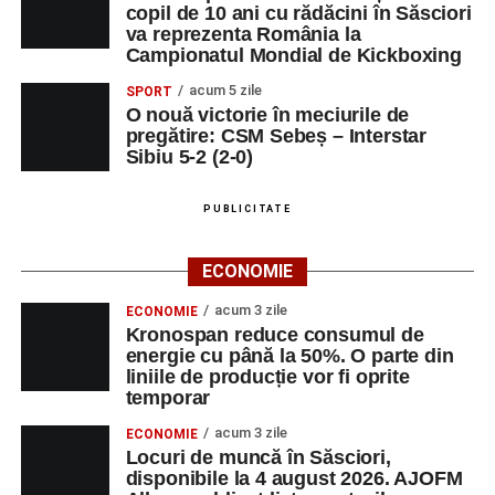
copil de 10 ani cu rădăcini în Săsciori
va reprezenta România la
Campionatul Mondial de Kickboxing
acum 5 zile
SPORT
O nouă victorie în meciurile de
pregătire: CSM Sebeș – Interstar
Sibiu 5-2 (2-0)
PUBLICITATE
ECONOMIE
acum 3 zile
ECONOMIE
Kronospan reduce consumul de
energie cu până la 50%. O parte din
liniile de producție vor fi oprite
temporar
acum 3 zile
ECONOMIE
Locuri de muncă în Săsciori,
disponibile la 4 august 2026. AJOFM