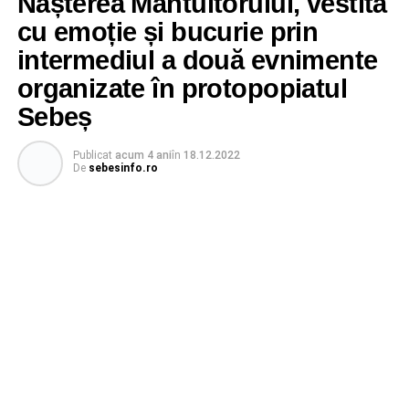
Nașterea Mântuitorului, vestită
cu emoție și bucurie prin
intermediul a două evnimente
organizate în protopopiatul
Sebeș
Publicat
acum 4 ani
în
18.12.2022
De
sebesinfo.ro