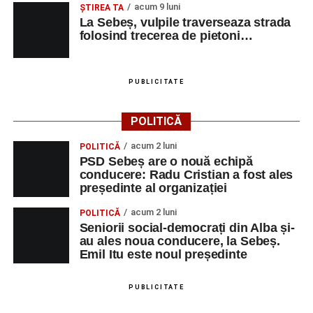
acum 9 luni
ŞTIREA TA
La Sebeș, vulpile traverseaza strada
Urmărește-ne pe Google News
folosind trecerea de pietoni…
Ultimele știri din Sebeș
PUBLICITATE
Primăria Sebeș a decis să reducă intensitatea
iluminatului public pe timpul nopții, în contextul
POLITICĂ
apelului la economii al Guvernului Bolojan
acum 2 luni
POLITICĂ
Duminică, 23 august 2026, Râpa Roșie găzduiește
PSD Sebeș are o nouă echipă
cea de-a III-a ediție a concursului „CicloAventurier
conducere: Radu Cristian a fost ales
de Sebeș”
președinte al organizației
Primul concert din cadrul String Symphonic Camp
acum 2 luni
POLITICĂ
2026 a adus emoție și aplauze la Sebeș
Seniorii social-democrați din Alba și-
au ales noua conducere, la Sebeș.
Emil Itu este noul președinte
PUBLICITATE