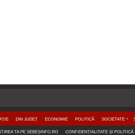
AȚIE
DIN JUDEȚ
ECONOMIE
POLITICĂ
SOCIETATE
ȘTIREA TA PE SEBEȘINFO.RO
CONFIDENȚIALITATE ȘI POLITICĂ