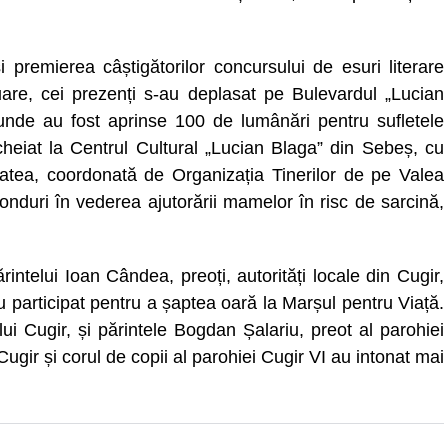
 premierea câștigătorilor concursului de esuri literare
uare, cei prezenți s-au deplasat pe Bulevardul „Lucian
 unde au fost aprinse 100 de lumânări pentru sufletele
ncheiat la Centrul Cultural „Lucian Blaga” din Sebeș, cu
itatea, coordonată de Organizația Tinerilor de pe Valea
fonduri în vederea ajutorării mamelor în risc de sarcină,
telui Ioan Cândea, preoți, autorități locale din Cugir,
u participat pentru a șaptea oară la Marșul pentru Viață.
ui Cugir, și părintele Bogdan Șalariu, preot al parohiei
Cugir și corul de copii al parohiei Cugir VI au intonat mai