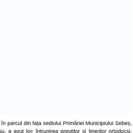
în parcul din fața sediului Primăriei Municipiului Sebeș,
 a avut loc întrunirea preoților și tinerilor ortodocși,