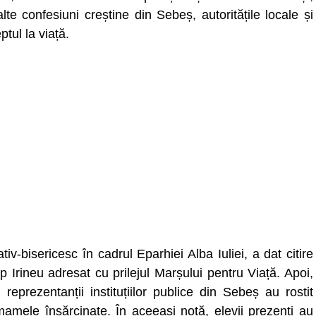
alte confesiuni creștine din Sebeș, autoritățile locale și
ptul la viață.
v-bisericesc în cadrul Eparhiei Alba Iuliei, a dat citire
op Irineu adresat cu prilejul Marșului pentru Viață. Apoi,
reprezentanții instituțiilor publice din Sebeș au rostit
 mamele însărcinate. În aceeași notă, elevii prezenți au