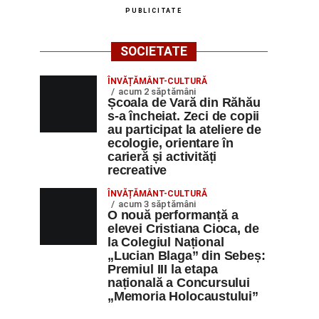
PUBLICITATE
SOCIETATE
ÎNVĂȚĂMÂNT-CULTURĂ
acum 2 săptămâni
Școala de Vară din Răhău
s-a încheiat. Zeci de copii
au participat la ateliere de
ecologie, orientare în
carieră și activități
recreative
ÎNVĂȚĂMÂNT-CULTURĂ
acum 3 săptămâni
O nouă performanță a
elevei Cristiana Cioca, de
la Colegiul Național
„Lucian Blaga” din Sebeș:
Premiul III la etapa
națională a Concursului
„Memoria Holocaustului”