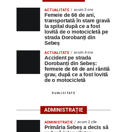
acum 3 ore
ACTUALITATE
Femeie de 66 de ani,
transportată în stare gravă
la spital după ce a fost
lovită de o motocicletă pe
strada Dorobanți din
Sebeș
acum 4 ore
ACTUALITATE
Accident pe strada
Dorobanți din Sebeș:
fermeie de 66 de ani rănită
grav, după ce a fost lovită
de o motocicletă
PUBLICITATE
ADMINISTRAȚIE
acum 2 zile
ADMINISTRAȚIE
Primăria Sebeș a decis să