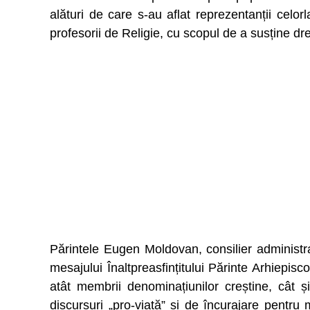
alături de care s-au aflat reprezentanții celorl
profesorii de Religie, cu scopul de a susține dre
Părintele Eugen Moldovan, consilier administrati
mesajului Înaltpreasfințitului Părinte Arhiepisc
atât membrii denominațiunilor creștine, cât și 
discursuri „pro-viață” și de încurajare pentru