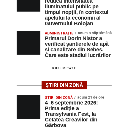
reducă intensitatea
iluminatului public pe
timpul nopții, în contextul
apelului la economii al
Guvernului Bolojan
acum o săptămână
ADMINISTRAȚIE
Primarul Dorin Nistor a
verificat șantierele de apă
și canalizare din Sebeș.
Care este stadiul lucrărilor
PUBLICITATE
ȘTIRI DIN ZONĂ
acum 21 de ore
ȘTIRI DIN ZONĂ
4–6 septembrie 2026:
Prima ediție a
Transylvania Fest, la
Cetatea Greavilor din
Gârbova