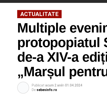
ACTUALITATE
Multiple eveni
protopopiatul S
de-a XIV-a ediț
„Marșul pentru
Publicat
acum 2 ani
în
01.04.2024
De
sebesinfo.ro