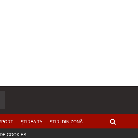
SPORT
ŞTIREA TA
ȘTIRI DIN ZONĂ
 DE COOKIES