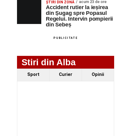
acum 23 de ore
ȘTIRI DIN ZONĂ
Accident rutier la ieșirea
din Șugag spre Popasul
Regelui. Intervin pompierii
din Sebeș
PUBLICITATE
Stiri din Alba
Sport
Curier
Opinii