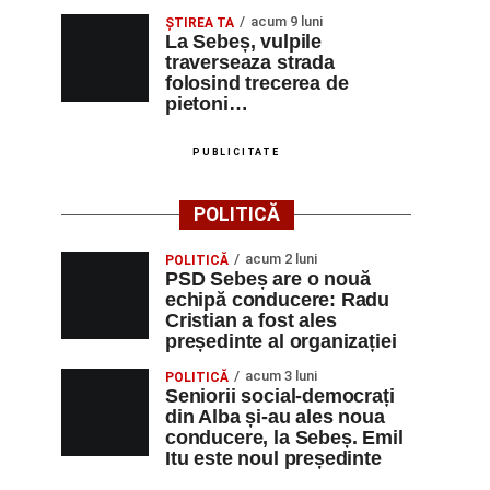
acum 9 luni
ŞTIREA TA
La Sebeș, vulpile
traverseaza strada
folosind trecerea de
pietoni…
PUBLICITATE
POLITICĂ
acum 2 luni
POLITICĂ
PSD Sebeș are o nouă
echipă conducere: Radu
Cristian a fost ales
președinte al organizației
acum 3 luni
POLITICĂ
Seniorii social-democrați
din Alba și-au ales noua
conducere, la Sebeș. Emil
Itu este noul președinte