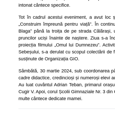
intonat cântece specifice.
Tot în cadrul acestui eveniment, a avut loc și
„Construim împreună pentru viață”. În contin
Blaga” până la troița de pe strada Călărași,
pruncilor uciși înainte de naștere. Ziua s-a î
proiecția filmului „Omul lui Dumnezeu”. Activ
Sebeșului, s-a derulat cu scopul colectării de 
susținute de Organizația GIO.
Sâmbătă, 30 martie 2024, sub coordonarea părin
cadre didactice, credincioși și numeroși elevi a
Au luat cuvântul Adrian Teban, primarul orașul
Cugir V. Apoi, corul Școlii Gimnaziale Nr. 3 din 
multe cântece dedicate mamei.