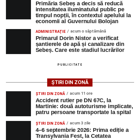
Primăria Sebeș a decis să reducă
ordine medievale din țară, printre care Ordinul Cetății
intensitatea iluminatului public pe
Mühlbach, Mercenarii din Asserculis, Grupul Nosa și
timpul nopții, în contextul apelului la
Străjerii Cetății Gârbova, alături de alți artiști și invitați.
economii al Guvernului Bolojan
acum o săptămână
ADMINISTRAȚIE
Programul festivalului este împărțit pe trei teme distincte.
Primarul Dorin Nistor a verificat
Ziua de vineri va fi dedicată legendelor, folclorului și
șantierele de apă și canalizare din
creaturilor mitice. Sâmbătă, considerată ziua principală a
Sebeș. Care este stadiul lucrărilor
festivalului, va aduce cele mai spectaculoase momente,
inclusiv turniruri cavalerești, procesiunea de ridicare în
PUBLICITATE
ranguri și un spectacol cu foc. Duminică, organizatorii vor
pune accent pe tradițiile populare, prin organizarea „Zilei
ȘTIRI DIN ZONĂ
portului popular”.
acum 11 ore
ȘTIRI DIN ZONĂ
Organizatorii estimează că peste 4.000 de persoane vor
Accident rutier pe DN 67C, la
Martinie: două autoturisme implicate,
participa la prima ediție a Transylvania Fest, dintre care
patru persoane transportate la spital
aproximativ 1.500 în prima zi, 2.000 sâmbătă și încă 500
duminică.
acum 3 zile
ȘTIRI DIN ZONĂ
4–6 septembrie 2026: Prima ediție a
Pe lângă componenta istorică, festivalul urmărește și
Transylvania Fest, la Cetatea