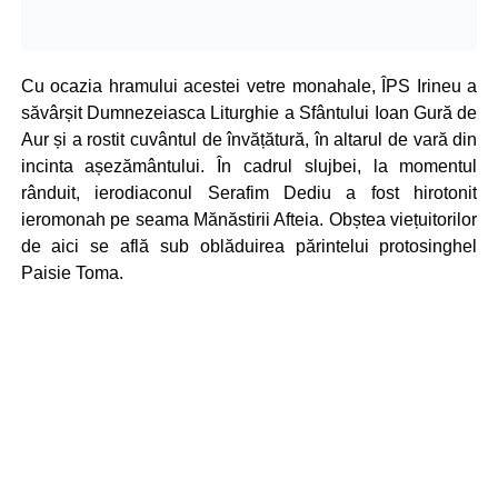
Cu ocazia hramului acestei vetre monahale, ÎPS Irineu a
săvârșit Dumnezeiasca Liturghie a Sfântului Ioan Gură de
Aur și a rostit cuvântul de învățătură, în altarul de vară din
incinta așezământului. În cadrul slujbei, la momentul
rânduit, ierodiaconul Serafim Dediu a fost hirotonit
ieromonah pe seama Mănăstirii Afteia. Obștea viețuitorilor
de aici se află sub oblăduirea părintelui protosinghel
Paisie Toma.