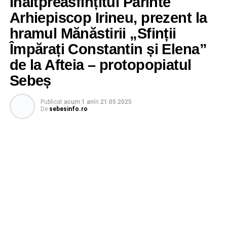
Înaltpreasfințitul Părinte
Arhiepiscop Irineu, prezent la
hramul Mănăstirii „Sfinții
Împărați Constantin și Elena”
de la Afteia – protopopiatul
Sebeș
Publicat
acum 1 an
în
21.05.2025
De
sebesinfo.ro