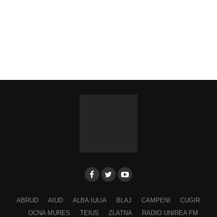
ABRUD
AIUD
ALBA IULIA
BLAJ
CAMPENI
CUGIR
OCNA MURES
TEIUS
ZLATNA
RADIO UNIREA FM