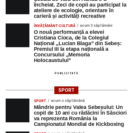
încheiat. Zeci de copii au participat la
ateliere de ecologie, orientare în
carieră și activități recreative
acum 3 săptămâni
ÎNVĂȚĂMÂNT-CULTURĂ
O nouă performanță a elevei
Cristiana Cioca, de la Colegiul
Național „Lucian Blaga” din Sebeș:
Premiul III la etapa națională a
Concursului „Memoria
Holocaustului”
PUBLICITATE
SPORT
acum o săptămână
SPORT
Mândrie pentru Valea Sebeșului: Un
copil de 10 ani cu rădăcini în Săsciori
va reprezenta România la
Campionatul Mondial de Kickboxing