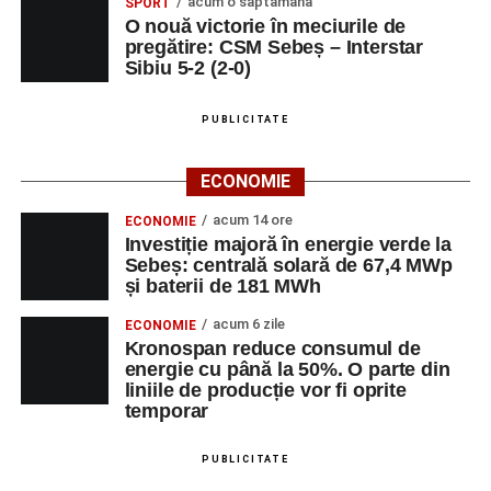
acum o săptămână
SPORT
O nouă victorie în meciurile de
pregătire: CSM Sebeș – Interstar
Sibiu 5-2 (2-0)
PUBLICITATE
ECONOMIE
acum 14 ore
ECONOMIE
Investiție majoră în energie verde la
Sebeș: centrală solară de 67,4 MWp
și baterii de 181 MWh
acum 6 zile
ECONOMIE
Kronospan reduce consumul de
energie cu până la 50%. O parte din
liniile de producție vor fi oprite
temporar
PUBLICITATE