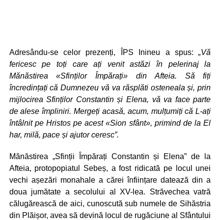
Adresându-se celor prezenți, ÎPS Inineu a spus:
„Vă
fericesc pe toți care ați venit astăzi în pelerinaj la
Mănăstirea «Sfinților Împărați» din Afteia. Să fiți
încredințați că Dumnezeu vă va răsplăti osteneala și, prin
mijlocirea Sfinților Constantin și Elena, vă va face parte
de alese împliniri. Mergeți acasă, acum, mulțumiți că L-ați
întâlnit pe Hristos pe acest «Sion sfânt», primind de la El
har, milă, pace și ajutor ceresc”.
Mănăstirea „Sfinții Împărați Constantin și Elena” de la
Afteia, protopopiatul Sebeș, a fost ridicată pe locul unei
vechi așezări monahale a cărei înființare datează din a
doua jumătate a secolului al XV-lea. Străvechea vatră
călugărească de aici, cunoscută sub numele de Sihăstria
din Plăișor, avea să devină locul de rugăciune al Sfântului