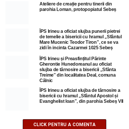
Ateliere de creație pentru tinerii din
parohia Loman, protopopiatul Sebeș
ÎPS Irineu a oficiat slujba punerii pietrei
de temelie a bisericii cu hramul „Sfântul
Mare Mucenic Teodor Tiron”, ce se va
zidi în incinta Cazarmei 1025 Sebeș
ÎPS Irineu și Preasfințitul Părinte
Gherontie Hunedoreanul au oficiat
slujba de târnosire a bisericii „Sfânta
Treime” din localitatea Deal, comuna
Câlnic
ÎPS Irineu a oficiat slujba de târnosire a
bisericii cu hramul „Sfântul Apostol și
Evanghelist Ioan”, din parohia Sebeș VII
CLICK PENTRU A COMENTA