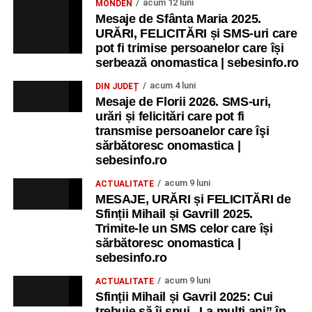
acum 12 luni
MONDEN
Mesaje de Sfânta Maria 2025.
URĂRI, FELICITĂRI și SMS-uri care
pot fi trimise persoanelor care își
serbează onomastica | sebesinfo.ro
acum 4 luni
DIN JUDEȚ
Mesaje de Florii 2026. SMS-uri,
urări și felicitări care pot fi
transmise persoanelor care îşi
sărbătoresc onomastica |
sebesinfo.ro
acum 9 luni
ACTUALITATE
MESAJE, URĂRI și FELICITĂRI de
Sfinții Mihail și Gavrill 2025.
Trimite-le un SMS celor care își
sărbătoresc onomastica |
sebesinfo.ro
acum 9 luni
ACTUALITATE
Sfinții Mihail și Gavril 2025: Cui
trebuie să îi spui „La mulţi ani” în