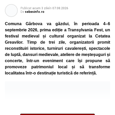
unul dintre autoturisme. Ambele erau conștiente și au fost
extrase de pompieri și predate echipajelor medicale.O
Publicat
acum 3 zile
în
07.08.2026
De
sebesinfo.ro
altă victimă, o femeie conștientă, a fost scoasă din
autoturism și evaluată de cadrele medicale.
Comuna Gârbova va găzdui, în perioada 4–6
În urma accidentului, patru persoane au avut nevoie de
septembrie 2026, prima ediție a Transylvania Fest, un
îngrijiri medicale. Toate victimele au fost transportate la
festival medieval și cultural organizat la Cetatea
UPU Alba Iulia pentru investigații și tratament de
Greavilor. Timp de trei zile, organizatorii promit
specialitate.
reconstituiri istorice, turniruri cavalerești, spectacole
de luptă, dansuri medievale, ateliere de meșteșuguri și
concerte, într-un eveniment care își propune să
promoveze patrimoniul local și să transforme
Adaugă-ne ca sursă preferată
localitatea într-o destinație turistică de referință.
Urmărește-ne pe Google News
Ultimele știri din Sebeș
Accident rutier pe DN 67C, la Martinie: două