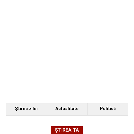
Fest, la Cetatea Greavilor din Gârbova
produs pe strada Dorobanți din Sebeș
Accident rutier la ieșirea din Șugag spre Popasul
Regelui. Intervin pompierii din Sebeș
Facebook
Messenger
WhatsApp
Twitter/X
Email
Biciclist de 70 de ani, rănit într-un accident rutier
produs pe strada Dorobanți din Sebeș
Facebook
Messenger
WhatsApp
Twitter/X
Email
Ştirea zilei
Actualitate
Politică
ȘTIREA TA