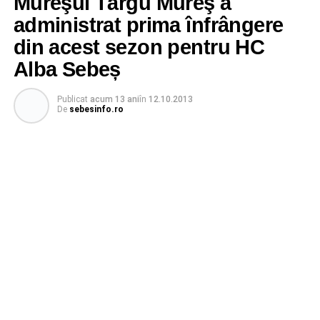
Mureşul Târgu Mureş a
administrat prima înfrângere
din acest sezon pentru HC
Alba Sebeș
Publicat
acum 13 ani
în
12.10.2013
De
sebesinfo.ro