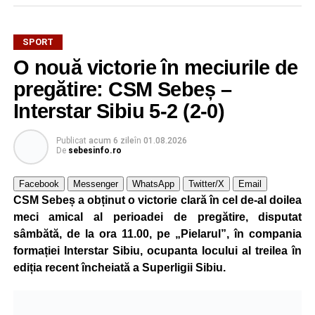
SPORT
O nouă victorie în meciurile de
Mama sa este originară din satul Țonea, comuna
Săsciori, iar legătura puternică cu România și cu locurile
pregătire: CSM Sebeș –
natale ale familiei a stat la baza deciziei de a concura
Interstar Sibiu 5-2 (2-0)
pentru țara mamei sale.
Publicat
acum 6 zile
în
01.08.2026
La doar 10 ani, Pablo are deja un palmares impresionant.
De
sebesinfo.ro
Practică kickboxing de la vârsta de 4 ani, iar prin
antrenamente zilnice și multă disciplină a ajuns să obțină
Facebook
Messenger
WhatsApp
Twitter/X
Email
rezultate remarcabile încă de la o vârstă fragedă.
CSM Sebeș a obținut o victorie clară în cel de-al doilea
meci amical al perioadei de pregătire, disputat
La numai 8 ani, a câștigat toate centurile importante din
sâmbătă, de la ora 11.00, pe „Pielarul”, în compania
competițiile de kickboxing dedicate copiilor, iar în același
formației Interstar Sibiu, ocupanta locului al treilea în
an a obținut și centura neagră, performanță rar întâlnită la
ediția recent încheiată a Superligii Sibiu.
un sportiv atât de tânăr.