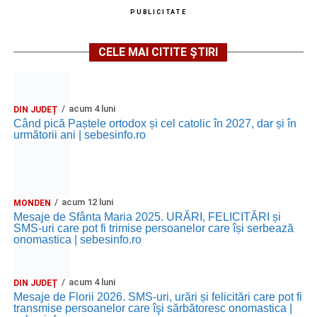
PUBLICITATE
CELE MAI CITITE ȘTIRI
acum 4 luni
DIN JUDEȚ
Când pică Paștele ortodox și cel catolic în 2027, dar și în
următorii ani | sebesinfo.ro
acum 12 luni
MONDEN
Mesaje de Sfânta Maria 2025. URĂRI, FELICITĂRI și
SMS-uri care pot fi trimise persoanelor care își serbează
onomastica | sebesinfo.ro
acum 4 luni
DIN JUDEȚ
Mesaje de Florii 2026. SMS-uri, urări și felicitări care pot fi
transmise persoanelor care îşi sărbătoresc onomastica |