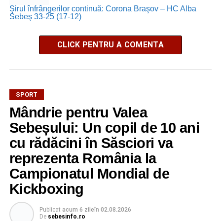
Şirul înfrângerilor continuă: Corona Braşov – HC Alba
Sebeş 33-25 (17-12)
CLICK PENTRU A COMENTA
SPORT
Mândrie pentru Valea
Sebeșului: Un copil de 10 ani
cu rădăcini în Săsciori va
reprezenta România la
Campionatul Mondial de
Kickboxing
Publicat
acum 6 zile
în
02.08.2026
De
sebesinfo.ro