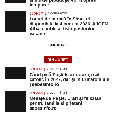
liniile de producție vor fi oprite
temporar
acum 4 zile
ECONOMIE
Locuri de muncă în Săsciori,
disponibile la 4 august 2026. AJOFM
Alba a publicat lista posturilor
vacante
PUBLICITATE
DIN JUDEȚ
acum 4 luni
DIN JUDEȚ
Când pică Paștele ortodox și cel
catolic în 2027, dar și în următorii ani
| sebesinfo.ro
acum 4 luni
DIN JUDEȚ
Mesaje de Paște. Urări și felicitări
pentru familie și prieteni |
sebesinfo.ro