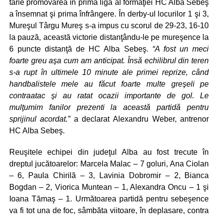
tărie promovarea în prima ligă al formaţiei HC Alba Sebeş
a însemnat şi prima înfrângere. În derby-ul locurilor 1 şi 3,
Mureşul Târgu Mureş s-a impus cu scorul de 29-23, 16-10
la pauză, această victorie distanţându-le pe mureşence la
6 puncte distanţă de HC Alba Sebeş.
“A fost un meci
foarte greu aşa cum am anticipat. Însă echilibrul din teren
s-a rupt în ultimele 10 minute ale primei reprize, când
handbalistele mele au făcut foarte multe greşeli pe
contraatac şi au ratat ocazii importante de gol. Le
mulţumim fanilor prezenti la această partidă pentru
sprijinul acordat.”
a declarat Alexandru Weber, antrenor
HC Alba Sebeş.
Reuşitele echipei din judeţul Alba au fost trecute în
dreptul jucătoarelor: Marcela Malac – 7 goluri, Ana Ciolan
– 6, Paula Chirilă – 3, Lavinia Dobromir – 2, Bianca
Bogdan – 2, Viorica Muntean – 1, Alexandra Oncu – 1 şi
Ioana Tămaş – 1. Următoarea partidă pentru sebeşence
va fi tot una de foc, sâmbăta viitoare, în deplasare, contra