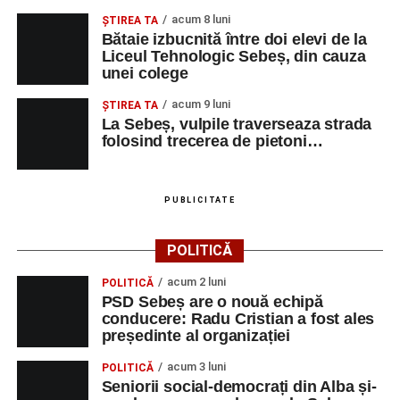
acum 8 luni
ŞTIREA TA
Bătaie izbucnită între doi elevi de la
Liceul Tehnologic Sebeș, din cauza
unei colege
acum 9 luni
ŞTIREA TA
La Sebeș, vulpile traverseaza strada
folosind trecerea de pietoni…
PUBLICITATE
POLITICĂ
acum 2 luni
POLITICĂ
PSD Sebeș are o nouă echipă
conducere: Radu Cristian a fost ales
președinte al organizației
acum 3 luni
POLITICĂ
Seniorii social-democrați din Alba și-