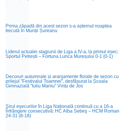
Prima zăpadă din acest sezon s-a așternut noaptea
trecută în Munții Șureanu
Liderul actualei stagiunii de Liga a IV-a, la primul eșec:
Sportul Petrești – Fortuna Lunca Mureșului 0-1 (0-1)
Decoruri autumnale și aranjamente florale de sezon cu
prilejul ”Festivalul Toamnei”, desfășurat la Școala
Gimnazială ”Iuliu Maniu” Vințu de Jos
Şirul eşecurilor în Liga Națională continuă cu a 16-a
înfrângere consecutivă: HC Alba Sebeş – HCM Roman
24-31 (8-18)