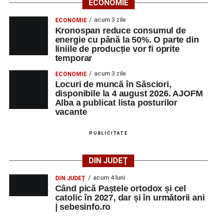
ECONOMIE
acum 3 zile
ECONOMIE
Kronospan reduce consumul de
energie cu până la 50%. O parte din
liniile de producție vor fi oprite
temporar
acum 3 zile
ECONOMIE
Locuri de muncă în Săsciori,
disponibile la 4 august 2026. AJOFM
Alba a publicat lista posturilor
vacante
PUBLICITATE
DIN JUDEȚ
acum 4 luni
DIN JUDEȚ
Când pică Paștele ortodox și cel
catolic în 2027, dar și în următorii ani
| sebesinfo.ro