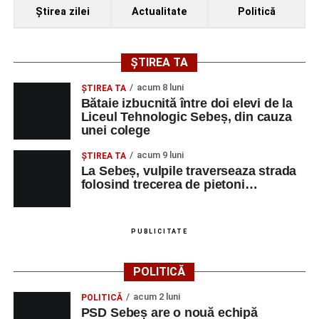
Ştirea zilei
Actualitate
Politică
ȘTIREA TA
acum 8 luni
ŞTIREA TA
Bătaie izbucnită între doi elevi de la
Liceul Tehnologic Sebeș, din cauza
unei colege
acum 9 luni
ŞTIREA TA
La Sebeș, vulpile traverseaza strada
folosind trecerea de pietoni…
PUBLICITATE
POLITICĂ
acum 2 luni
POLITICĂ
PSD Sebeș are o nouă echipă