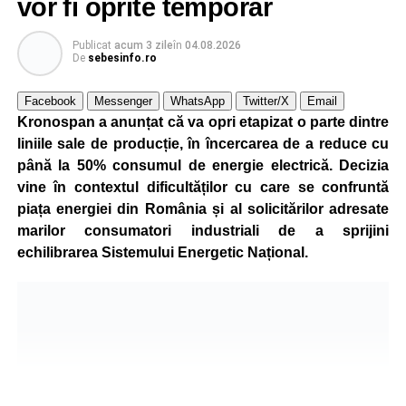
vor fi oprite temporar
Publicat
acum 3 zile
în
04.08.2026
De
sebesinfo.ro
Facebook
Messenger
WhatsApp
Twitter/X
Email
Kronospan a anunțat că va opri etapizat o parte dintre
liniile sale de producție, în încercarea de a reduce cu
până la 50% consumul de energie electrică. Decizia
vine în contextul dificultăților cu care se confruntă
piața energiei din România și al solicitărilor adresate
marilor consumatori industriali de a sprijini
echilibrarea Sistemului Energetic Național.