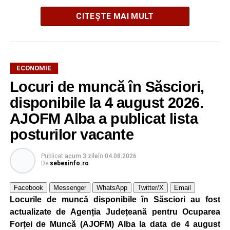
CITEȘTE MAI MULT
ECONOMIE
Locuri de muncă în Săsciori,
Potrivit unui comunicat al companiei, măsura va fi aplicată
gradual, în funcție de necesitățile sistemului energetic.
disponibile la 4 august 2026.
Reprezentanții Kronospan precizează că evoluția situației
AJOFM Alba a publicat lista
este monitorizată permanent, iar activitatea va reveni la
posturilor vacante
capacitate normală imediat ce condițiile vor permite.
Compania dă asigurări că oprirea temporară a unor linii
Publicat
acum 3 zile
în
04.08.2026
de producție nu va afecta livrările către clienți.
De
sebesinfo.ro
Kronospan se numără printre cei mai mari consumatori de
Facebook
Messenger
WhatsApp
Twitter/X
Email
energie electrică din România. O parte din necesarul
Locurile de muncă disponibile în Săsciori au fost
energetic este acoperită prin producția proprie de energie,
actualizate de Agenția Județeană pentru Ocuparea
realizată cu ajutorul panourilor fotovoltaice și al unităților
Forței de Muncă (AJOFM) Alba la data de 4 august