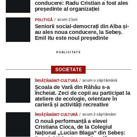
conducere: Radu Cristian a fost ales
președinte al organizației
acum 2 luni
POLITICĂ
Seniorii social-democrați din Alba și-
au ales noua conducere, la Sebeș.
Emil Itu este noul președinte
PUBLICITATE
SOCIETATE
acum o săptămână
ÎNVĂȚĂMÂNT-CULTURĂ
Școala de Vară din Răhău s-a
încheiat. Zeci de copii au participat la
ateliere de ecologie, orientare în
carieră și activități recreative
acum 3 săptămâni
ÎNVĂȚĂMÂNT-CULTURĂ
O nouă performanță a elevei
Cristiana Cioca, de la Colegiul
Național „Lucian Blaga” din Sebeș: