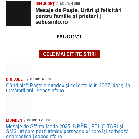
acum 4 luni
DIN JUDEȚ
Mesaje de Paște. Urări și felicitări
pentru familie și prieteni |
sebesinfo.ro
PUBLICITATE
CELE MAI CITITE ȘTIRI
acum 4 luni
DIN JUDEȚ
Când pică Paștele ortodox și cel catolic în 2027, dar și în
următorii ani | sebesinfo.ro
acum 12 luni
MONDEN
Mesaje de Sfânta Maria 2025. URĂRI, FELICITĂRI și
SMS-uri care pot fi trimise persoanelor care își serbează
onomastica | sebesinfo.ro