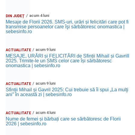
acum 4 luni
DIN JUDEȚ
Mesaje de Florii 2026. SMS-uri, urări și felicitări care pot fi
transmise persoanelor care îşi sărbătoresc onomastica |
sebesinfo.ro
acum 9 luni
ACTUALITATE
MESAJE, URĂRI și FELICITĂRI de Sfinții Mihail și Gavrill
2025. Trimite-le un SMS celor care își sărbătoresc
onomastica | sebesinfo.ro
acum 9 luni
ACTUALITATE
Sfinții Mihail și Gavril 2025: Cui trebuie să îi spui „La mulţi
ani” în această zi | sebesinfo.ro
acum 4 luni
ACTUALITATE
Nume de femei și bărbați care se sărbătoresc de Florii
2026 | sebesinfo.ro