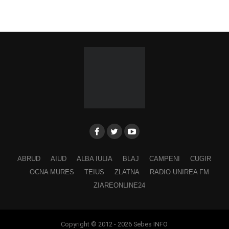
ABRUD
AIUD
ALBA IULIA
BLAJ
CAMPENI
CUGIR
OCNA MURES
TEIUS
ZLATNA
RADIO UNIREA FM
ZIAREONLINE24
Copyright © 2012 - 2026 Sebes INFO