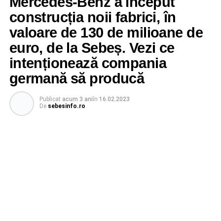
Mercedes-Benz a început
construcția noii fabrici, în
valoare de 130 de milioane de
euro, de la Sebeș. Vezi ce
intenționează compania
germană să producă
Publicat
acum 3 ani
în
16.02.2023
De
sebesinfo.ro