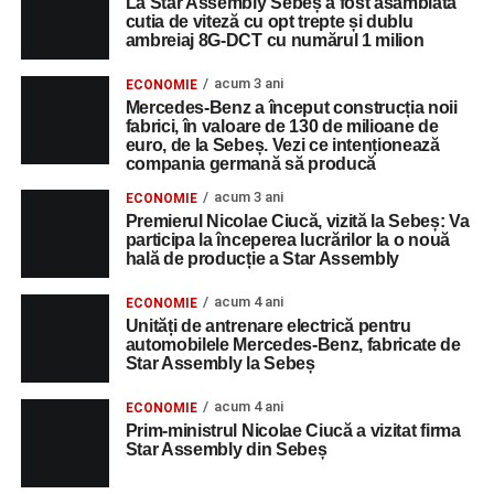
La Star Assembly Sebeș a fost asamblată
cutia de viteză cu opt trepte și dublu
ambreiaj 8G-DCT cu numărul 1 milion
acum 3 ani
ECONOMIE
Mercedes-Benz a început construcția noii
fabrici, în valoare de 130 de milioane de
euro, de la Sebeș. Vezi ce intenționează
compania germană să producă
acum 3 ani
ECONOMIE
Premierul Nicolae Ciucă, vizită la Sebeș: Va
participa la începerea lucrărilor la o nouă
hală de producție a Star Assembly
acum 4 ani
ECONOMIE
Unități de antrenare electrică pentru
automobilele Mercedes-Benz, fabricate de
Star Assembly la Sebeș
acum 4 ani
ECONOMIE
Prim-ministrul Nicolae Ciucă a vizitat firma
Star Assembly din Sebeș