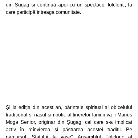
din Șugag și continuă apoi cu un spectacol folcloric, la
care participă întreaga comunitate.
Și la ediția din acest an, părintele spiritual al obiceiului
tradițional și nașul simbolic al tinerelor familii va fi Marius
Moga Senior, originar din Șugag, cel care s-a implicat
activ în reînvierea și păstrarea acestei tradiții. Pe
parcursul „Statului la vase”, Ansamblul Folcloric al