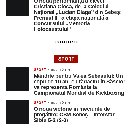
O nouă performanță a elevei
Cristiana Cioca, de la Colegiul
didactică, dinamica diferențelor, participarea și luarea
Național „Lucian Blaga” din Sebeș:
deciziilor, comunitatea Sinaxa Educațională își propune
Premiul III la etapa națională a
să revină la întrebările fundamentale despre valorile care
Concursului „Memoria
stau la baza actului educațional și despre rolul
Holocaustului”
profesorului în formarea caracterului tinerilor.
PUBLICITATE
Despre comunitatea Sinaxa Educațională
SPORT
Asociația
„Sinaxa Educațională”
este o comunitate de
profesori, dedicată susținerii unei educații centrate pe
acum 5 zile
SPORT
Mândrie pentru Valea Sebeșului: Un
valorile creștin-ortodoxe și pe formarea caracterului
copil de 10 ani cu rădăcini în Săsciori
elevilor. Născută din experiența duhovnicească și
va reprezenta România la
formativă a Mănăstirii Oașa, Sinaxa își propune să
Campionatul Mondial de Kickboxing
sprijine profesorii în regăsirea motivației interioare,
acum 6 zile
SPORT
oferindu-le nu doar instrumente metodice actuale, ci și
O nouă victorie în meciurile de
contexte de sprijin reciproc, colaborare și reconectare la
pregătire: CSM Sebeș – Interstar
vocația pedagogică autentică.
Sibiu 5-2 (2-0)