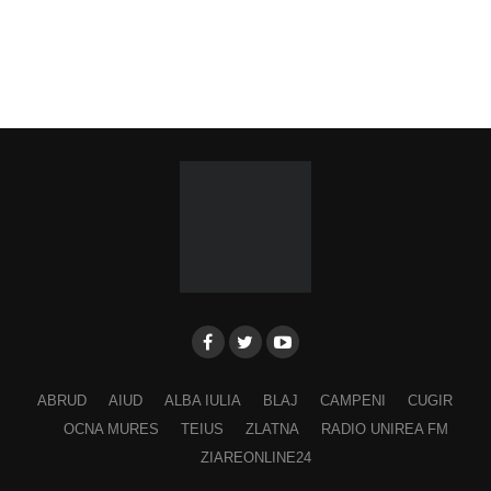
ABRUD
AIUD
ALBA IULIA
BLAJ
CAMPENI
CUGIR
OCNA MURES
TEIUS
ZLATNA
RADIO UNIREA FM
ZIAREONLINE24