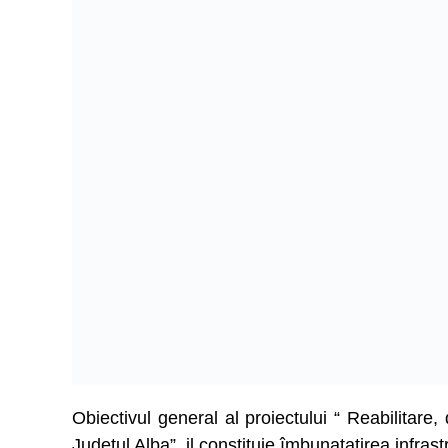
Obiectivul general al proiectului “ Reabilitar
Judeţul Alba”, il constituie îmbunatatirea infr