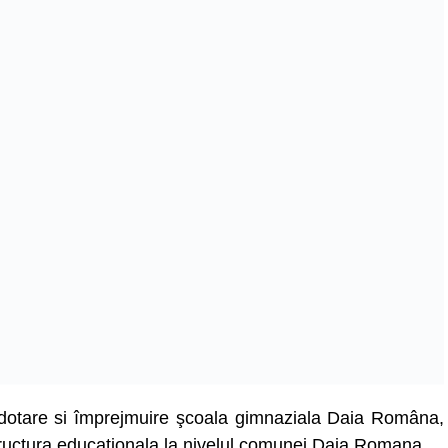
e, dotare si împrejmuire şcoala gimnaziala Daia Româna,
astructura educaţionala la nivelul comunei Daia Romana.