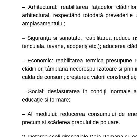
– Arhitectural: reabilitarea faţadelor clădir
arhitectural, respectând totodată prevederile ur
amplasamentului;
– Siguranţa si sanatate: reabilitarea reduce r
tencuiala, tavane, acoperiş etc.); aducerea clăd
– Economic: reabilitarea termica presupune r
clădirilor, tâmplaria necorespunzatoare si prin i
calda de consum; creşterea valorii construcţiei;
– Social: desfasurarea în condiţii normale a 
educaţie si formare;
– Al mediului: reducerea consumului de ene
precum si scăderea gradului de poluare.
2. Dotarea scoli gimnaziale Daia Romana cu e