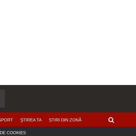
SPORT
ŞTIREA TA
ȘTIRI DIN ZONĂ
 DE COOKIES