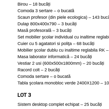
Birou – 18 bucăți
Comoda 3 sertare – o bucată
Scaun profesor (din piele ecologica) – 143 bucă
Dulap 800x400x790 – 3 bucăți
Masă profesorală – 3 bucăți
Set mobilier şcolar individual cu inaltime regla
Cuier cu 5 agatatori si poliţa – 68 bucăți
Mobilier şcolar dublu cu inaltime reglabila RK –
Masa laborator informatică – 24 bucăți
Vestiar 2 usi (600x500x1800mm) – 20 bucăți
Racord colt – 2 bucăți
Comoda sertare – o bucată
Tabla şcolara monobloc verde 2400X1200 – 10
LOT 3
Sistem desktop complet echipat – 25 bucăți