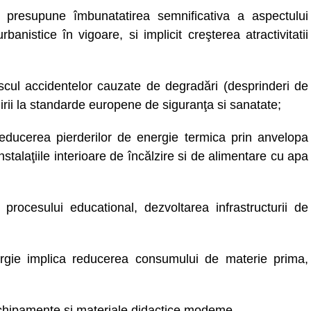
ilor presupune îmbunatatirea semnificativa a aspectului
banistice în vigoare, si implicit creşterea atractivitatii
iscul accidentelor cauzate de degradări (desprinderi de
irii la standarde europene de siguranţa si sanatate;
educerea pierderilor de energie termica prin anvelopa
nstalaţiile interioare de încălzire si de alimentare cu apa
procesului educational, dezvoltarea infrastructurii de
rgie implica reducerea consumului de materie prima,
chipamente si materiale didactice modeme.