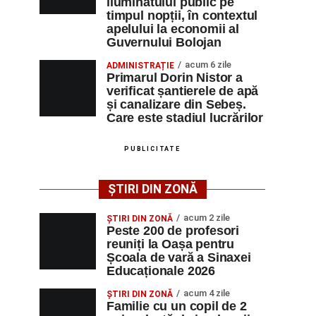
iluminatului public pe
timpul nopții, în contextul
apelului la economii al
Guvernului Bolojan
acum 6 zile
ADMINISTRAȚIE
Primarul Dorin Nistor a
verificat șantierele de apă
și canalizare din Sebeș.
Care este stadiul lucrărilor
PUBLICITATE
ȘTIRI DIN ZONĂ
acum 2 zile
ȘTIRI DIN ZONĂ
Peste 200 de profesori
reuniți la Oașa pentru
Școala de vară a Sinaxei
Educaționale 2026
acum 4 zile
ȘTIRI DIN ZONĂ
Familie cu un copil de 2