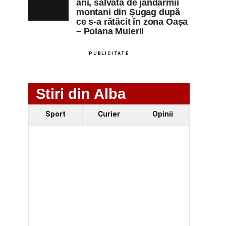
ani, salvată de jandarmii
montani din Șugag după
ce s-a rătăcit în zona Oașa
– Poiana Muierii
PUBLICITATE
Stiri din Alba
Sport
Curier
Opinii