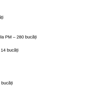
ți
bila PM – 280 bucăți
 14 bucăți
 bucăți