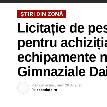
ȘTIRI DIN ZONĂ
Licitație de pe
pentru achiziți
echipamente n
Gimnaziale D
Publicat
acum 3 ani
în
29.07.2023
De
sebesinfo.ro