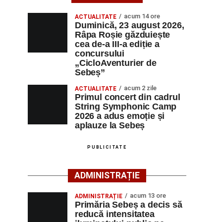
acum 14 ore
ACTUALITATE
Duminică, 23 august 2026,
Râpa Roșie găzduiește
cea de-a III-a ediție a
concursului
„CicloAventurier de
Sebeș”
acum 2 zile
ACTUALITATE
Primul concert din cadrul
String Symphonic Camp
2026 a adus emoție și
aplauze la Sebeș
PUBLICITATE
ADMINISTRAȚIE
acum 13 ore
ADMINISTRAȚIE
Primăria Sebeș a decis să
reducă intensitatea