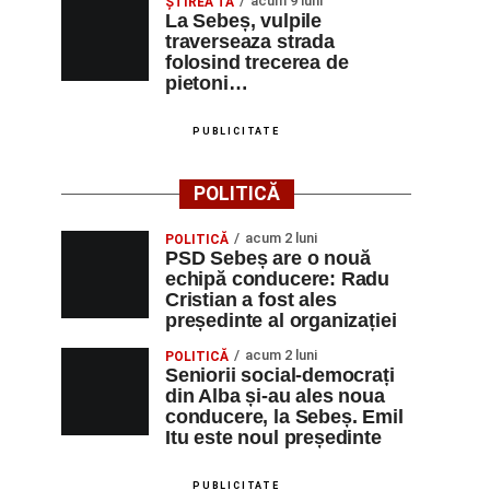
acum 9 luni
ŞTIREA TA
La Sebeș, vulpile
traverseaza strada
folosind trecerea de
pietoni…
PUBLICITATE
POLITICĂ
acum 2 luni
POLITICĂ
PSD Sebeș are o nouă
echipă conducere: Radu
Cristian a fost ales
președinte al organizației
acum 2 luni
POLITICĂ
Seniorii social-democrați
din Alba și-au ales noua
conducere, la Sebeș. Emil
Itu este noul președinte
PUBLICITATE