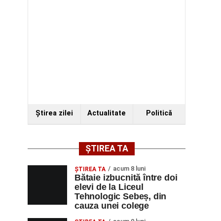
Ştirea zilei
Actualitate
Politică
ȘTIREA TA
acum 8 luni
ŞTIREA TA
Bătaie izbucnită între doi
elevi de la Liceul
Tehnologic Sebeș, din
cauza unei colege