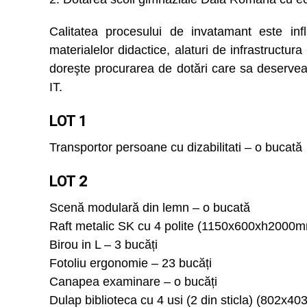
Calitatea procesului de invatamant este inf
materialelor didactice, alaturi de infrastructura
doreşte procurarea de dotări care sa deserveas
IT.
LOT 1
Transportor persoane cu dizabilitati – o bucată
LOT 2
Scenă modulară din lemn – o bucată
Raft metalic SK cu 4 polite (1150x600xh2000m
Birou in L – 3 bucăți
Fotoliu ergonomie – 23 bucăți
Canapea examinare – o bucăți
Dulap biblioteca cu 4 usi (2 din sticla) (802x