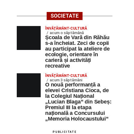
SOCIETATE
ÎNVĂȚĂMÂNT-CULTURĂ
acum o săptămână
Școala de Vară din Răhău
s-a încheiat. Zeci de copii
au participat la ateliere de
ecologie, orientare în
carieră și activități
recreative
ÎNVĂȚĂMÂNT-CULTURĂ
acum 3 săptămâni
O nouă performanță a
elevei Cristiana Cioca, de
la Colegiul Național
„Lucian Blaga” din Sebeș:
Premiul III la etapa
națională a Concursului
„Memoria Holocaustului”
PUBLICITATE