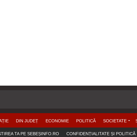
AȚIE
DIN JUDEȚ
ECONOMIE
POLITICĂ
SOCIETATE
ȘTIREA TA PE SEBEȘINFO.RO
CONFIDENȚIALITATE ȘI POLITICĂ