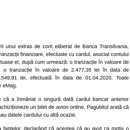
ii unui extras de cont eliberat de Banca Transilvania,
anzacții financiare, efectuate cu cardul, asociat contului
ectuase el, după cum urmează: o tranzacție în valoare de
, o tranzacție în valoare de 2.477,35 lei în data de
.549,91 lei, efectuată în data de 01.04.2020. Toate
ne eMag.
e că a înmânat o singură dată cardul bancar anterior
achiziționeze un bilet de avion online. Pagubitul arată că
sau datele cardului cu altă ocazie.
ea faptelor, declarând că acestea că au avut ca motiv o