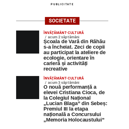
PUBLICITATE
SOCIETATE
ÎNVĂȚĂMÂNT-CULTURĂ
acum 2 săptămâni
Școala de Vară din Răhău
s-a încheiat. Zeci de copii
au participat la ateliere de
ecologie, orientare în
carieră și activități
recreative
ÎNVĂȚĂMÂNT-CULTURĂ
acum 3 săptămâni
O nouă performanță a
elevei Cristiana Cioca, de
la Colegiul Național
„Lucian Blaga” din Sebeș:
Premiul III la etapa
națională a Concursului
„Memoria Holocaustului”