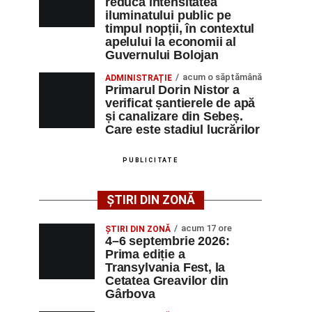
reducă intensitatea
iluminatului public pe
timpul nopții, în contextul
apelului la economii al
Guvernului Bolojan
acum o săptămână
ADMINISTRAȚIE
Primarul Dorin Nistor a
verificat șantierele de apă
și canalizare din Sebeș.
Care este stadiul lucrărilor
PUBLICITATE
ȘTIRI DIN ZONĂ
acum 17 ore
ȘTIRI DIN ZONĂ
4–6 septembrie 2026:
Prima ediție a
Transylvania Fest, la
Cetatea Greavilor din
Gârbova