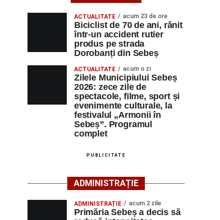
acum 23 de ore
ACTUALITATE
Biciclist de 70 de ani, rănit
într-un accident rutier
produs pe strada
Dorobanți din Sebeș
acum o zi
ACTUALITATE
Zilele Municipiului Sebeș
2026: zece zile de
spectacole, filme, sport și
evenimente culturale, la
festivalul „Armonii în
Sebeș”. Programul
complet
PUBLICITATE
ADMINISTRAȚIE
acum 2 zile
ADMINISTRAȚIE
Primăria Sebeș a decis să