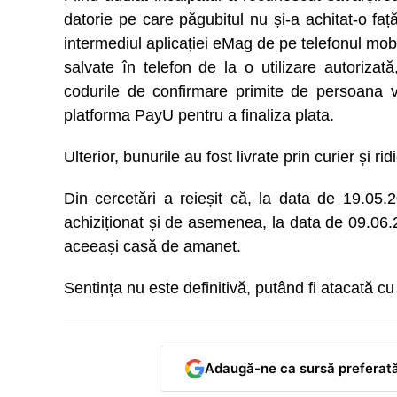
datorie pe care păgubitul nu și-a achitat-o faț
intermediul aplicației eMag de pe telefonul mobil
salvate în telefon de la o utilizare autoriza
codurile de confirmare primite de persoana v
platforma PayU pentru a finaliza plata.
Ulterior, bunurile au fost livrate prin curier și r
Din cercetări a reieșit că, la data de 19.05.
achiziționat și de asemenea, la data de 09.06.2
aceeași casă de amanet.
Sentința nu este definitivă, putând fi atacată c
Adaugă-ne ca sursă preferat