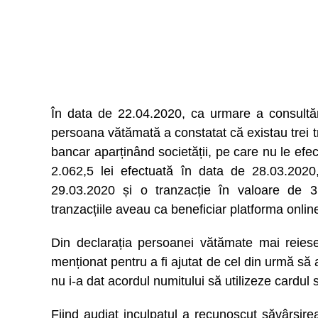
În data de 22.04.2020, ca urmare a consultăr
persoana vătămată a constatat că existau trei tr
bancar aparținând societății, pe care nu le ef
2.062,5 lei efectuată în data de 28.03.2020
29.03.2020 și o tranzacție în valoare de 3
tranzacțiile aveau ca beneficiar platforma onli
Din declarația persoanei vătămate mai reies
menționat pentru a fi ajutat de cel din urmă să 
nu i-a dat acordul numitului să utilizeze cardul 
Fiind audiat inculpatul a recunoscut săvârșir