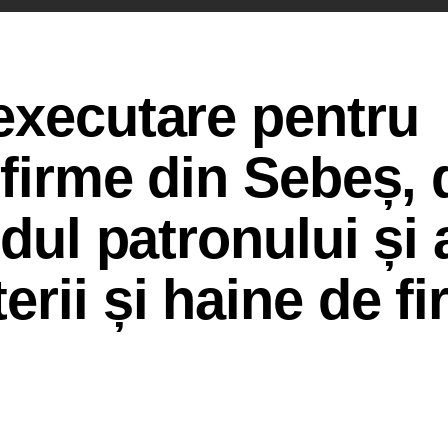
executare pentru
 firme din Sebeș,
rdul patronului și 
erii și haine de f