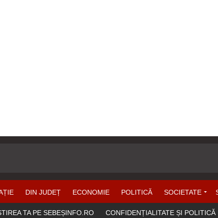
AȚIE
DIN JUDEȚ
ECONOMIE
POLITICĂ
SOCIETATE
ȘTIREA TA PE SEBEȘINFO.RO
CONFIDENȚIALITATE ȘI POLITICĂ