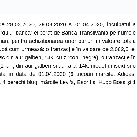
e de 28.03.2020, 29.03.2020 și 01.04.2020, inculpatul a
 cardului bancar eliberat de Banca Transilvania pe numele
lian, pentru achiziționarea unor bunuri în valoare totală
upă cum urmează: o tranzacție în valoare de 2.062,5 lei
c din aur galben, 14k, cu zirconii negre), o tranzacție în
1 lanț din aur galben și aur alb, 14k, model unisex) și o
ată în data de 01.04.2020 (6 tricouri mărcile: Adidas,
 4 perechi blugi mărcile Levi’s, Esprit și Hugo Boss și 1