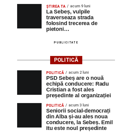
acum 9 luni
ŞTIREA TA
La Sebeș, vulpile
traverseaza strada
folosind trecerea de
pietoni…
PUBLICITATE
POLITICĂ
acum 2 luni
POLITICĂ
PSD Sebeș are o nouă
echipă conducere: Radu
Cristian a fost ales
președinte al organizației
acum 3 luni
POLITICĂ
Seniorii social-democrați
din Alba și-au ales noua
conducere, la Sebeș. Emil
Itu este noul președinte