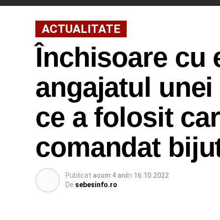
ACTUALITATE
Închisoare cu 
angajatul unei
ce a folosit ca
comandat bijut
Publicat
acum 4 ani
în
16.10.2022
De
sebesinfo.ro