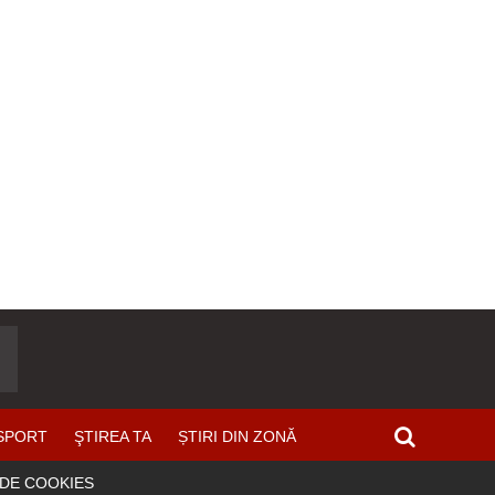
SPORT
ŞTIREA TA
ȘTIRI DIN ZONĂ
 DE COOKIES