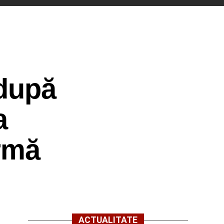
 după
a
irmă
ACTUALITATE