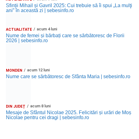
Sfinții Mihail și Gavril 2025: Cui trebuie să îi spui „La mulţi
ani” în această zi | sebesinfo.ro
acum 4 luni
ACTUALITATE
Nume de femei și bărbați care se sărbătoresc de Florii
2026 | sebesinfo.ro
acum 12 luni
MONDEN
Nume care se sărbătoresc de Sfânta Maria | sebesinfo.ro
acum 8 luni
DIN JUDEȚ
Mesaje de Sfântul Nicolae 2025. Felicitări și urări de Moș
Nicolae pentru cei dragi | sebesinfo.ro