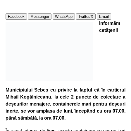
Facebook
Messenger
WhatsApp
Twitter/X
Email
Informăm
cetățenii
Municipiului Sebeș cu privire la faptul că în cartierul
Mihail Kogălniceanu, la cele 2 puncte de colectare a
deșeurilor menajere, containerele mari pentru deșeuri
inerte, se vor amplasa de luni, începând cu ora 07.00,
până sâmbătă, la ora 07.00.
În acest interval de timp, aceste containere se vor goli ori