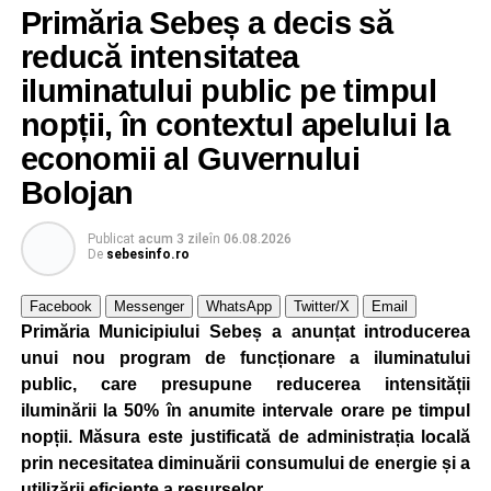
Primăria Sebeș a decis să
reducă intensitatea
iluminatului public pe timpul
nopții, în contextul apelului la
economii al Guvernului
Bolojan
Publicat
acum 3 zile
în
06.08.2026
De
sebesinfo.ro
Facebook
Messenger
WhatsApp
Twitter/X
Email
Primăria Municipiului Sebeș a anunțat introducerea
unui nou program de funcționare a iluminatului
public, care presupune reducerea intensității
iluminării la 50% în anumite intervale orare pe timpul
nopții. Măsura este justificată de administrația locală
prin necesitatea diminuării consumului de energie și a
utilizării eficiente a resurselor
.