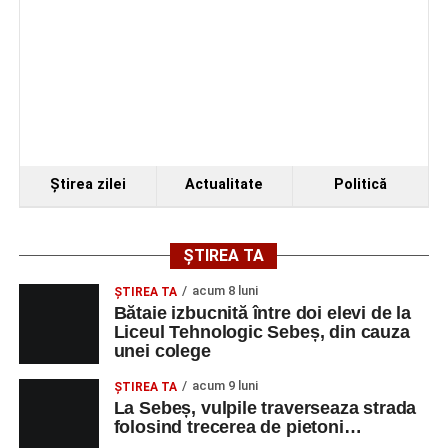
Ştirea zilei
Actualitate
Politică
ȘTIREA TA
acum 8 luni
ŞTIREA TA
Bătaie izbucnită între doi elevi de la
Liceul Tehnologic Sebeș, din cauza
unei colege
acum 9 luni
ŞTIREA TA
La Sebeș, vulpile traverseaza strada
folosind trecerea de pietoni…