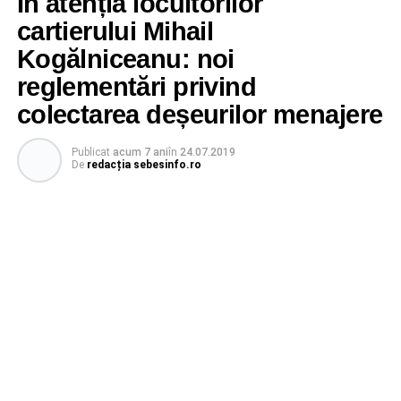
În atenția locuitorilor
cartierului Mihail
Kogălniceanu: noi
reglementări privind
colectarea deșeurilor menajere
Publicat
acum 7 ani
în
24.07.2019
De
redacția sebesinfo.ro