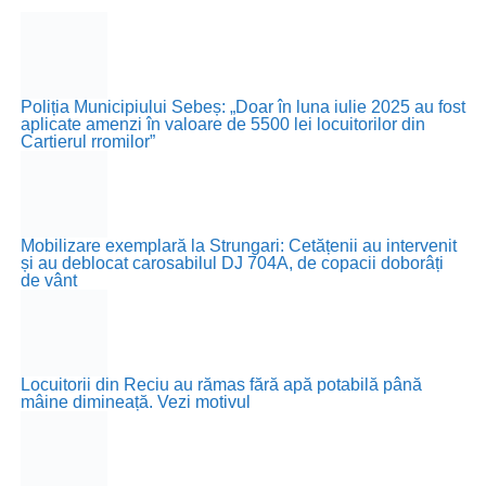
Poliția Municipiului Sebeș: „Doar în luna iulie 2025 au fost
aplicate amenzi în valoare de 5500 lei locuitorilor din
Cartierul rromilor”
Mobilizare exemplară la Strungari: Cetățenii au intervenit
și au deblocat carosabilul DJ 704A, de copacii doborâți
de vânt
Locuitorii din Reciu au rămas fără apă potabilă până
mâine dimineață. Vezi motivul