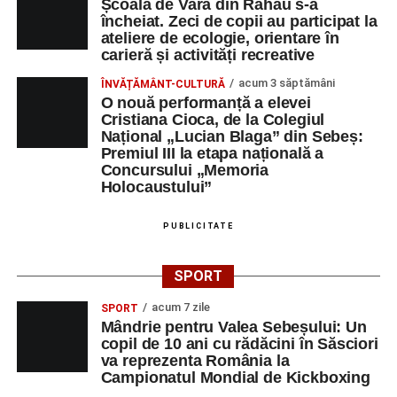
Școala de Vară din Răhău s-a
încheiat. Zeci de copii au participat la
ateliere de ecologie, orientare în
carieră și activități recreative
acum 3 săptămâni
ÎNVĂȚĂMÂNT-CULTURĂ
O nouă performanță a elevei
Cristiana Cioca, de la Colegiul
Național „Lucian Blaga” din Sebeș:
Premiul III la etapa națională a
Concursului „Memoria
Holocaustului”
PUBLICITATE
SPORT
acum 7 zile
SPORT
Mândrie pentru Valea Sebeșului: Un
copil de 10 ani cu rădăcini în Săsciori
va reprezenta România la
Campionatul Mondial de Kickboxing