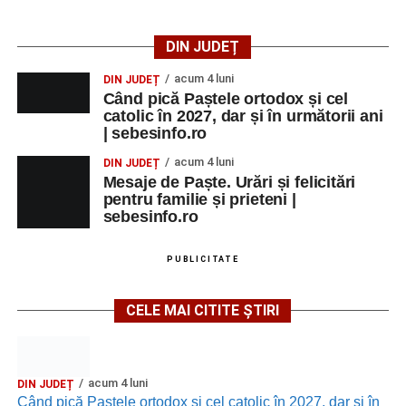
DIN JUDEȚ
acum 4 luni
DIN JUDEȚ
Când pică Paștele ortodox și cel
catolic în 2027, dar și în următorii ani
| sebesinfo.ro
acum 4 luni
DIN JUDEȚ
Mesaje de Paște. Urări și felicitări
pentru familie și prieteni |
sebesinfo.ro
PUBLICITATE
CELE MAI CITITE ȘTIRI
acum 4 luni
DIN JUDEȚ
Când pică Paștele ortodox și cel catolic în 2027, dar și în