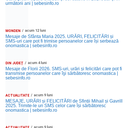
următorii ani | sebesinfo.ro
acum 12 luni
MONDEN
Mesaje de Sfânta Maria 2025. URĂRI, FELICITĂRI și
SMS-uri care pot fi trimise persoanelor care își serbează
onomastica | sebesinfo.ro
acum 4 luni
DIN JUDEȚ
Mesaje de Florii 2026. SMS-uri, urări și felicitări care pot fi
transmise persoanelor care îşi sărbătoresc onomastica |
sebesinfo.ro
acum 9 luni
ACTUALITATE
MESAJE, URĂRI și FELICITĂRI de Sfinții Mihail și Gavrill
2025. Trimite-le un SMS celor care își sărbătoresc
onomastica | sebesinfo.ro
acum 9 luni
ACTUALITATE