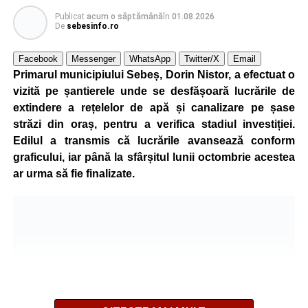
Publicat
acum o săptămână
în
01.08.2026
Reprezentanții Primăriei Sebeș precizează că măsura nu
De
sebesinfo.ro
va afecta siguranța traficului rutier și pietonal, iar
vizibilitatea pe străzile municipiului va fi menținută la un
Facebook
Messenger
WhatsApp
Twitter/X
Email
nivel corespunzător.
Primarul municipiului Sebeș, Dorin Nistor, a efectuat o
vizită pe șantierele unde se desfășoară lucrările de
Administrația locală subliniază că decizia are caracter
extindere a rețelelor de apă și canalizare pe șase
temporar și este adoptată în contextul actualei situații
străzi din oraș, pentru a verifica stadiul investiției.
energetice din România, în condițiile în care autoritățile
Edilul a transmis că lucrările avansează conform
centrale au cerut instituțiilor publice să adopte măsuri
graficului, iar până la sfârșitul lunii octombrie acestea
pentru reducerea cheltuielilor și a consumului de energie,
ar urma să fie finalizate.
în cadrul politicilor de eficientizare promovate de
Guvernul condus de Ilie Bolojan.
Noul program de iluminat se aplică pe zeci de străzi din
municipiul Sebeș, precum și în localitățile aparținătoare
Petrești, Lancrăm și Răhău.
Lista străzilor pe care se aplică