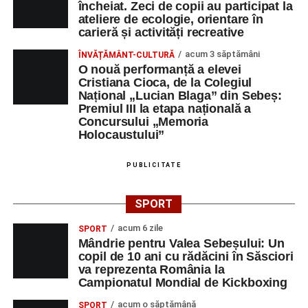
încheiat. Zeci de copii au participat la
ateliere de ecologie, orientare în
carieră și activități recreative
acum 3 săptămâni
ÎNVĂȚĂMÂNT-CULTURĂ
O nouă performanță a elevei
Cristiana Cioca, de la Colegiul
Național „Lucian Blaga” din Sebeș:
Premiul III la etapa națională a
Concursului „Memoria
Holocaustului”
PUBLICITATE
SPORT
acum 6 zile
SPORT
Mândrie pentru Valea Sebeșului: Un
copil de 10 ani cu rădăcini în Săsciori
va reprezenta România la
Campionatul Mondial de Kickboxing
acum o săptămână
SPORT