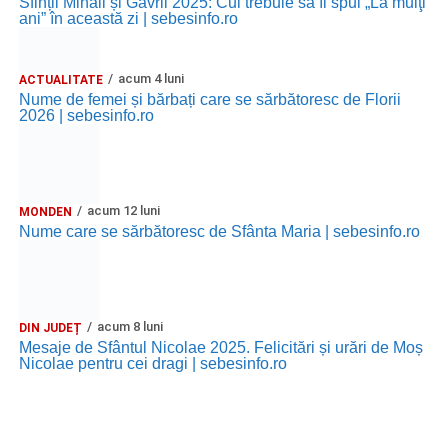
Sfinții Mihail și Gavril 2025: Cui trebuie să îi spui „La mulţi
ani” în această zi | sebesinfo.ro
acum 4 luni
ACTUALITATE
Nume de femei și bărbați care se sărbătoresc de Florii
2026 | sebesinfo.ro
acum 12 luni
MONDEN
Nume care se sărbătoresc de Sfânta Maria | sebesinfo.ro
acum 8 luni
DIN JUDEȚ
Mesaje de Sfântul Nicolae 2025. Felicitări și urări de Moș
Nicolae pentru cei dragi | sebesinfo.ro