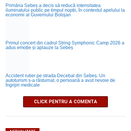
Primăria Sebeș a decis să reducă intensitatea
iluminatului public pe timpul nopții, în contextul apelului la
economii al Guvernului Bolojan
Primul concert din cadrul String Symphonic Camp 2026 a
adus emoție și aplauze la Sebeș
Accident rutier pe strada Decebal din Sebeș. Un
autoturism s-a răsturnat, o persoană a avut nevoie de
îngrijiri medicale
CLICK PENTRU A COMENTA