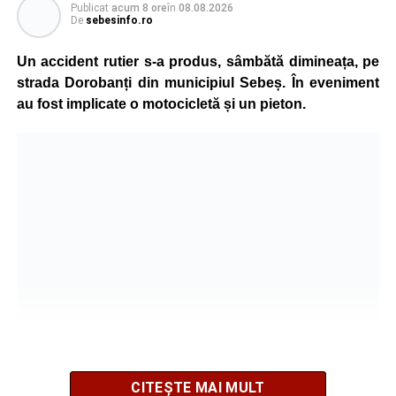
Publicat
acum 8 ore
în
08.08.2026
De
sebesinfo.ro
În urma impactului, femeia a suferit leziuni corporale
grave și a fost transportată la spital pentru acordarea de
Un accident rutier s-a produs, sâmbătă dimineața, pe
îngrijiri medicale de specialitate.
strada Dorobanți din municipiul Sebeș. În eveniment
au fost implicate o motocicletă și un pieton.
Motociclistul a fost testat cu aparatul etilotest, rezultatul
fiind negativ.
Polițiștii continuă cercetările pentru stabilirea tuturor
împrejurărilor în care s-a produs accidentul, în cadrul unui
dosar penal întocmit pentru săvârșirea infracțiunii de
vătămare corporală din culpă.
Adaugă-ne ca sursă preferată
Urmărește-ne pe Google News
CITEȘTE MAI MULT