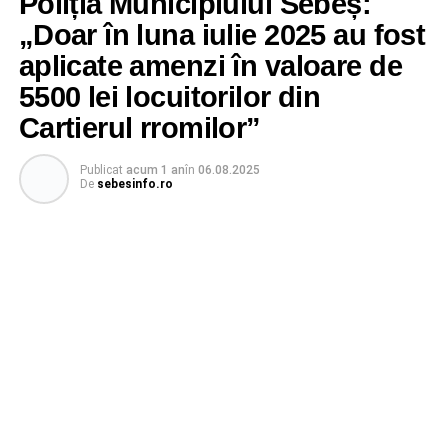
Poliția Municipiului Sebeș:
„Doar în luna iulie 2025 au fost
aplicate amenzi în valoare de
5500 lei locuitorilor din
Cartierul rromilor”
Publicat
acum 1 an
în
06.08.2025
De
sebesinfo.ro