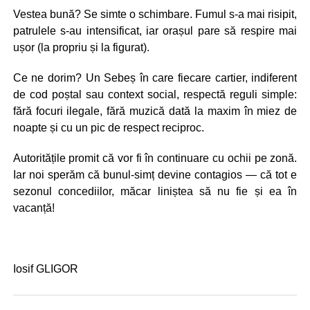
Vestea bună? Se simte o schimbare. Fumul s-a mai risipit,
patrulele s-au intensificat, iar orașul pare să respire mai
ușor (la propriu și la figurat).
Ce ne dorim? Un Sebeș în care fiecare cartier, indiferent
de cod poștal sau context social, respectă reguli simple:
fără focuri ilegale, fără muzică dată la maxim în miez de
noapte și cu un pic de respect reciproc.
Autoritățile promit că vor fi în continuare cu ochii pe zonă.
Iar noi sperăm că bunul-simț devine contagios — că tot e
sezonul concediilor, măcar liniștea să nu fie și ea în
vacanță!
Iosif GLIGOR