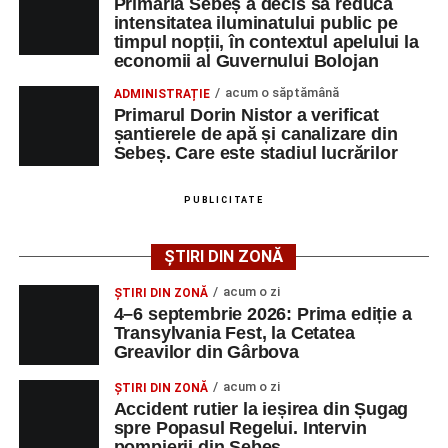
Primăria Sebeș a decis să reducă
intensitatea iluminatului public pe
timpul nopții, în contextul apelului la
Adaugă-ne ca sursă preferată
economii al Guvernului Bolojan
acum o săptămână
ADMINISTRAȚIE
Urmărește-ne pe Google News
Primarul Dorin Nistor a verificat
șantierele de apă și canalizare din
Sebeș. Care este stadiul lucrărilor
Ultimele știri din Sebeș
Femeie de 66 de ani, transportată în stare gravă la
PUBLICITATE
spital după ce a fost lovită de o motocicletă pe
strada Dorobanți din Sebeș
ȘTIRI DIN ZONĂ
Accident pe strada Dorobanți din Sebeș: fermeie
acum o zi
ȘTIRI DIN ZONĂ
de 66 de ani rănită grav, după ce a fost lovită de o
4–6 septembrie 2026: Prima ediție a
motocicletă
Transylvania Fest, la Cetatea
Greavilor din Gârbova
4–6 septembrie 2026: Prima ediție a Transylvania
Fest, la Cetatea Greavilor din Gârbova
acum o zi
ȘTIRI DIN ZONĂ
Accident rutier la ieșirea din Șugag
spre Popasul Regelui. Intervin
pompierii din Sebeș