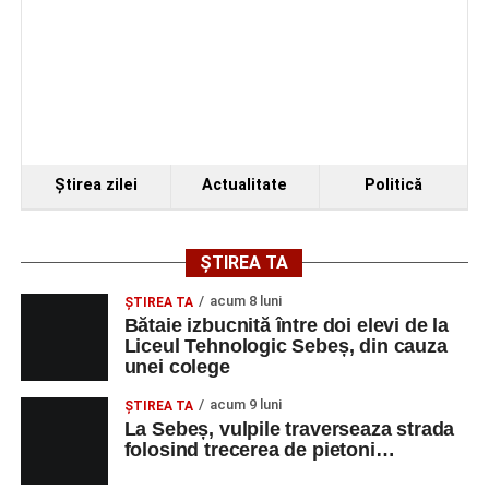
Ştirea zilei
Actualitate
Politică
ȘTIREA TA
acum 8 luni
ŞTIREA TA
Bătaie izbucnită între doi elevi de la
Liceul Tehnologic Sebeș, din cauza
unei colege
acum 9 luni
ŞTIREA TA
La Sebeș, vulpile traverseaza strada
folosind trecerea de pietoni…