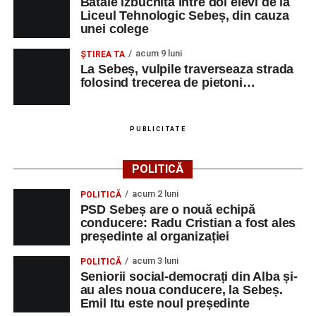
Bătaie izbucnită între doi elevi de la
Liceul Tehnologic Sebeș, din cauza
unei colege
acum 9 luni
ŞTIREA TA
La Sebeș, vulpile traverseaza strada
folosind trecerea de pietoni…
PUBLICITATE
POLITICĂ
acum 2 luni
POLITICĂ
PSD Sebeș are o nouă echipă
conducere: Radu Cristian a fost ales
președinte al organizației
acum 3 luni
POLITICĂ
Seniorii social-democrați din Alba și-
au ales noua conducere, la Sebeș.
Emil Itu este noul președinte