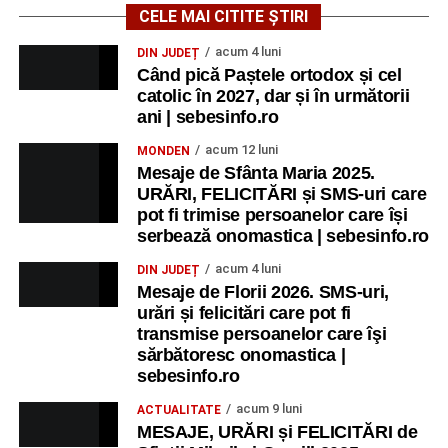
CELE MAI CITITE ȘTIRI
acum 4 luni
DIN JUDEȚ
Când pică Paștele ortodox și cel
catolic în 2027, dar și în următorii
ani | sebesinfo.ro
acum 12 luni
MONDEN
Mesaje de Sfânta Maria 2025.
URĂRI, FELICITĂRI și SMS-uri care
pot fi trimise persoanelor care își
serbează onomastica | sebesinfo.ro
acum 4 luni
DIN JUDEȚ
Mesaje de Florii 2026. SMS-uri,
urări și felicitări care pot fi
transmise persoanelor care îşi
sărbătoresc onomastica |
sebesinfo.ro
acum 9 luni
ACTUALITATE
MESAJE, URĂRI și FELICITĂRI de