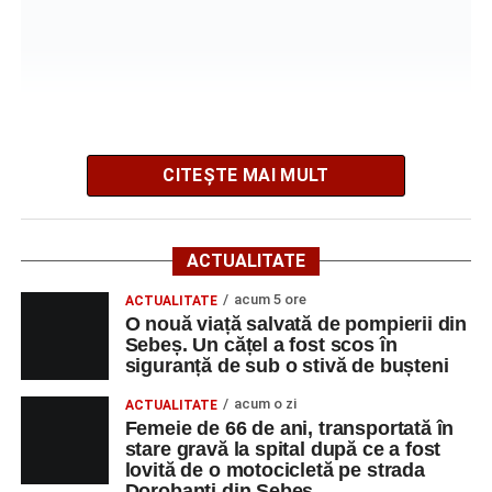
bușteni
Femeie de 66 de ani, transportată în stare gravă la
spital după ce a fost lovită de o motocicletă pe
strada Dorobanți din Sebeș
CITEȘTE MAI MULT
Potrivit informațiilor transmise de polițiști, în jurul orei
09:39, Poliția Municipiului Sebeș a fost sesizată, prin
ACTUALITATE
SNUAU 112, cu privire la producerea unui eveniment
rutier soldat cu victime.
acum 5 ore
ACTUALITATE
O nouă viață salvată de pompierii din
Sebeș. Un cățel a fost scos în
La fața locului s-au deplasat polițiștii rutieri, care au
siguranță de sub o stivă de bușteni
stabilit că un bărbat de 53 de ani, din Sebeș, conducea o
motocicletă pe direcția Daia Română – Sebeș. Acesta ar
acum o zi
ACTUALITATE
fi surprins și accidentat o femeie de 66 de ani, din Sebeș,
Femeie de 66 de ani, transportată în
stare gravă la spital după ce a fost
care traversa strada printr-un loc nepermis.
lovită de o motocicletă pe strada
Dorobanți din Sebeș