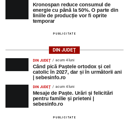
Kronospan reduce consumul de
energie cu până la 50%. O parte din
liniile de producție vor fi oprite
temporar
PUBLICITATE
DIN JUDEȚ
acum 4 luni
DIN JUDEȚ
Când pică Paștele ortodox și cel
catolic în 2027, dar și în următorii ani
| sebesinfo.ro
acum 4 luni
DIN JUDEȚ
Mesaje de Paște. Urări și felicitări
pentru familie și prieteni |
sebesinfo.ro
PUBLICITATE