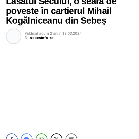
Lasătul Secului, o seară de
poveste în cartierul Mihail
Kogălniceanu din Sebeș
Publicat
acum 2 ani
în
18.03.2024
De
sebesinfo.ro