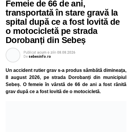
Femeie de 66 de ani,
importantă, indiferent dacă este vorba despre salvarea
transportată în stare gravă la
unei persoane sau a unui animal.
spital după ce a fost lovită de
„Pentru noi, fiecare viață contează!”
, au transmis
o motocicletă pe strada
reprezentanții ISU Alba.
Dorobanți din Sebeș
Publicat
acum o zi
în
08.08.2026
Adaugă-ne ca sursă preferată
De
sebesinfo.ro
Un accident rutier grav s-a produs sâmbătă dimineața,
Urmărește-ne pe Google News
8 august 2026, pe strada Dorobanți din municipiul
Sebeș. O femeie în vârstă de 66 de ani a fost rănită
Ultimele știri din Sebeș
grav după ce a fost lovită de o motocicletă.
Investiție majoră în energie verde la Sebeș:
centrală solară de 67,4 MWp și baterii de 181 MWh
O nouă viață salvată de pompierii din Sebeș. Un
cățel a fost scos în siguranță de sub o stivă de