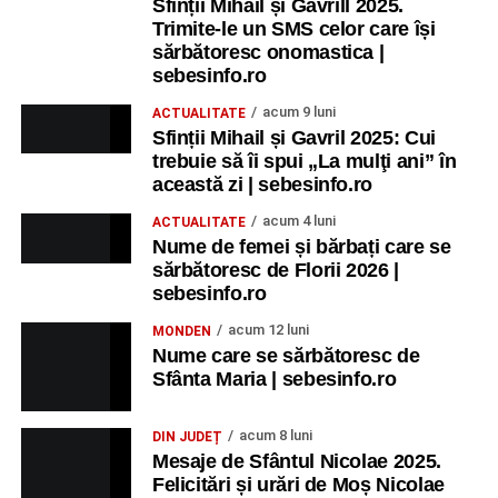
Sfinții Mihail și Gavrill 2025.
Trimite-le un SMS celor care își
sărbătoresc onomastica |
sebesinfo.ro
acum 9 luni
ACTUALITATE
Sfinții Mihail și Gavril 2025: Cui
trebuie să îi spui „La mulţi ani” în
această zi | sebesinfo.ro
acum 4 luni
ACTUALITATE
Nume de femei și bărbați care se
sărbătoresc de Florii 2026 |
sebesinfo.ro
acum 12 luni
MONDEN
Nume care se sărbătoresc de
Sfânta Maria | sebesinfo.ro
acum 8 luni
DIN JUDEȚ
Mesaje de Sfântul Nicolae 2025.
Felicitări și urări de Moș Nicolae