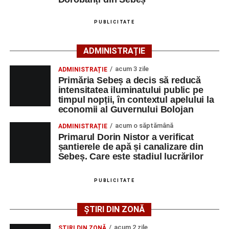
În urma impactului, femeia a suferit leziuni corporale
grave și a fost transportată la spital pentru acordarea de
PUBLICITATE
îngrijiri medicale de specialitate.
ADMINISTRAȚIE
Motociclistul a fost testat cu aparatul etilotest, rezultatul
fiind negativ.
acum 3 zile
ADMINISTRAȚIE
Primăria Sebeș a decis să reducă
Polițiștii continuă cercetările pentru stabilirea tuturor
intensitatea iluminatului public pe
împrejurărilor în care s-a produs accidentul, în cadrul unui
timpul nopții, în contextul apelului la
economii al Guvernului Bolojan
dosar penal întocmit pentru săvârșirea infracțiunii de
vătămare corporală din culpă.
acum o săptămână
ADMINISTRAȚIE
Primarul Dorin Nistor a verificat
șantierele de apă și canalizare din
Sebeș. Care este stadiul lucrărilor
Adaugă-ne ca sursă preferată
PUBLICITATE
Urmărește-ne pe Google News
ȘTIRI DIN ZONĂ
Ultimele știri din Sebeș
acum 2 zile
ȘTIRI DIN ZONĂ