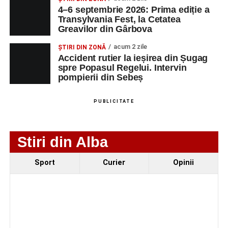
4–6 septembrie 2026: Prima ediție a
Investiție majoră în energie verde la Sebeș:
Transylvania Fest, la Cetatea
Greavilor din Gârbova
centrală solară de 67,4 MWp și baterii de 181 MWh
acum 2 zile
O nouă viață salvată de pompierii din Sebeș. Un
ȘTIRI DIN ZONĂ
Accident rutier la ieșirea din Șugag
cățel a fost scos în siguranță de sub o stivă de
spre Popasul Regelui. Intervin
bușteni
pompierii din Sebeș
Femeie de 66 de ani, transportată în stare gravă la
spital după ce a fost lovită de o motocicletă pe
PUBLICITATE
strada Dorobanți din Sebeș
Stiri din Alba
Sport
Curier
Opinii