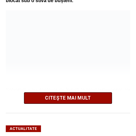
blocat sub o stivă de bușteni.
Salvatorii s-au deplasat de îndată la locul intervenției, iar
după o operațiune de scurtă durată au reușit să extragă
CITEȘTE MAI MULT
animalul în siguranță. Cățelul a fost scos teafăr și
nevătămat, spre bucuria celor care au asistat la
intervenție.
ACTUALITATE
Pentru pompierii din Sebeș, fiecare misiune este