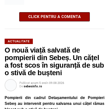
CLICK PENTRU A COMENTA
ACTUALITATE
O nouă viață salvată de
pompierii din Sebeș. Un cățel
a fost scos în siguranță de sub
o stivă de bușteni
Publicat
acum 5 ore
în
09.08.2026
De
sebesinfo.ro
Pompierii din cadrul Detașamentului de Pompieri
Sebeș au intervenit pentru salvarea unui cățel rămas