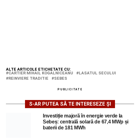
ALTE ARTICOLE ETICHETATE CU:
CARTIER MIHAIL KOGALNICEANU
LASATUL SECULUI
REINVIERE TRADITIE
SEBES
PUBLICITATE
S-AR PUTEA SĂ TE INTERESEZE ȘI
Investiție majoră în energie verde la
Sebeș: centrală solară de 67,4 MWp și
baterii de 181 MWh