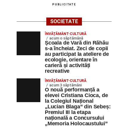
PUBLICITATE
SOCIETATE
ÎNVĂȚĂMÂNT-CULTURĂ
acum o săptămână
Școala de Vară din Răhău
s-a încheiat. Zeci de copii
au participat la ateliere de
ecologie, orientare în
carieră și activități
recreative
ÎNVĂȚĂMÂNT-CULTURĂ
acum 3 săptămâni
O nouă performanță a
elevei Cristiana Cioca, de
la Colegiul Național
„Lucian Blaga” din Sebeș:
Premiul III la etapa
națională a Concursului
„Memoria Holocaustului”