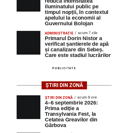
reducă intensitatea
iluminatului public pe
timpul nopții, în contextul
apelului la economii al
Guvernului Bolojan
acum 7 zile
ADMINISTRAȚIE
Primarul Dorin Nistor a
verificat șantierele de apă
și canalizare din Sebeș.
Care este stadiul lucrărilor
PUBLICITATE
ȘTIRI DIN ZONĂ
acum 8 ore
ȘTIRI DIN ZONĂ
4–6 septembrie 2026:
Prima ediție a
Transylvania Fest, la
Cetatea Greavilor din
Gârbova