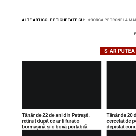
ALTE ARTICOLE ETICHETATE CU:
BORCA PETRONELA MA
S-AR PUTEA 
Tânăr de 22 de ani din Petrești,
Tânăr de 20 
reținut după ce ar fi furat o
cercetat de po
bormașină și o boxă portabilă
depistat con
Municipiului