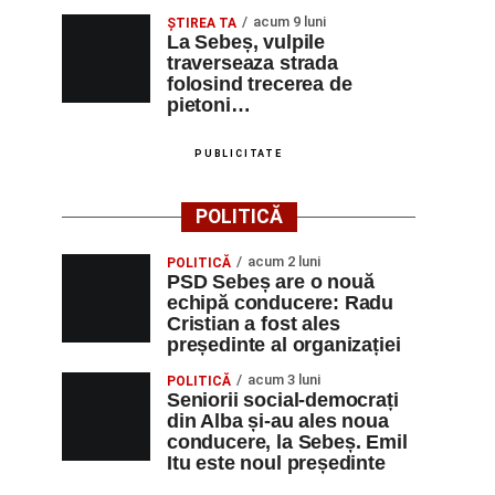
acum 9 luni
ŞTIREA TA
La Sebeș, vulpile
traverseaza strada
folosind trecerea de
pietoni…
PUBLICITATE
POLITICĂ
acum 2 luni
POLITICĂ
PSD Sebeș are o nouă
echipă conducere: Radu
Cristian a fost ales
președinte al organizației
acum 3 luni
POLITICĂ
Seniorii social-democrați
din Alba și-au ales noua
conducere, la Sebeș. Emil
Itu este noul președinte