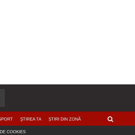
SPORT
ŞTIREA TA
ȘTIRI DIN ZONĂ
 DE COOKIES