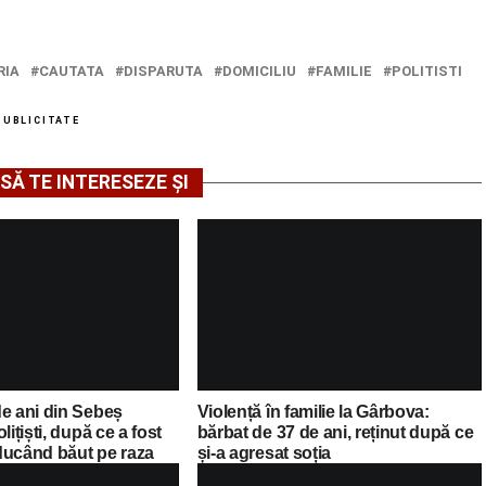
RIA
CAUTATA
DISPARUTA
DOMICILIU
FAMILIE
POLITISTI
PUBLICITATE
SĂ TE INTERESEZE ȘI
de ani din Sebeș
Violență în familie la Gârbova:
lițiști, după ce a fost
bărbat de 37 de ani, reținut după ce
ducând băut pe raza
și-a agresat soția