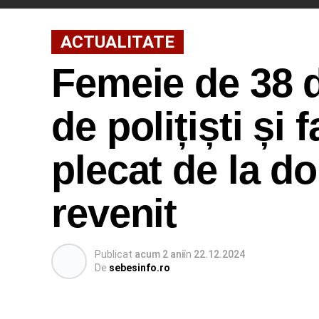
ACTUALITATE
Femeie de 38 d
de polițiști și 
plecat de la do
revenit
Publicat
acum 2 ani
în
22.12.2024
De
sebesinfo.ro