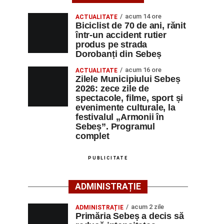
acum 14 ore
ACTUALITATE
Biciclist de 70 de ani, rănit
într-un accident rutier
produs pe strada
Dorobanți din Sebeș
acum 16 ore
ACTUALITATE
Zilele Municipiului Sebeș
2026: zece zile de
spectacole, filme, sport și
evenimente culturale, la
festivalul „Armonii în
Sebeș”. Programul
complet
PUBLICITATE
ADMINISTRAȚIE
acum 2 zile
ADMINISTRAȚIE
Primăria Sebeș a decis să