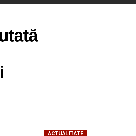
utată
i
ACTUALITATE