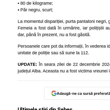
• ⁠80 de kilograme;
• Păr negru, scurt;
La momentul dispariției, purta pantaloni negri,
Femeia a fost dată în urmărire, iar polițiștii 
dar, până în prezent, nu a fost găsită.
Persoanele care pot da informații, în vederea id
unitate de poliție sau să sune la 112.
UPDATE:
În seara zilei de 22 decembrie 2024,
județul Alba. Aceasta nu a fost victima vreunei i
Adaugă-ne ca sursă preferat
Ultimele știri din Sebeș