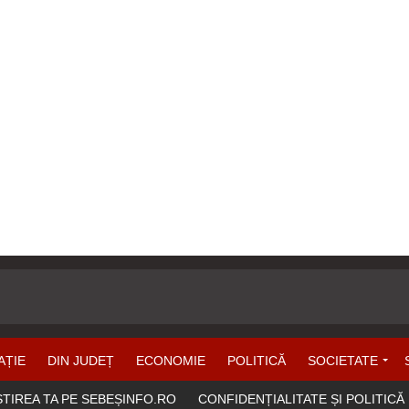
AȚIE
DIN JUDEȚ
ECONOMIE
POLITICĂ
SOCIETATE
ȘTIREA TA PE SEBEȘINFO.RO
CONFIDENȚIALITATE ȘI POLITICĂ