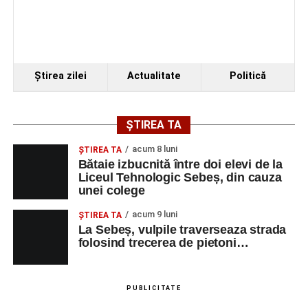
Piața Primăriei
Ora 19.00
–
Spectacol de vals și tango „Armonii în
pași de dans”
Ştirea zilei
Actualitate
Politică
Solistă:
Iulia Merca
(Opera Națională Română Cluj-
Napoca).
ȘTIREA TA
Acompaniază
Cluj Tango Orchestra
:
acum 8 luni
ŞTIREA TA
Bătaie izbucnită între doi elevi de la
Liceul Tehnologic Sebeș, din cauza
Irina Indrei – pian
unei colege
Robert Indrei – bandoneon
acum 9 luni
ŞTIREA TA
Milena Vădan – vioară
La Sebeș, vulpile traverseaza strada
folosind trecerea de pietoni…
Emanuel Elcean – contrabas
Adrian Lup – violoncel
PUBLICITATE
Dansatori:
Ioana Lascu și Horia Călin Pop
,
Raluca și