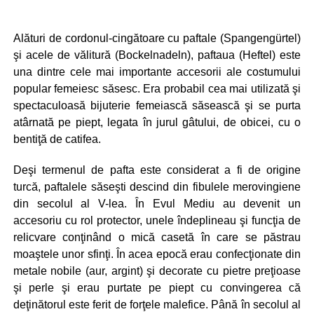
Alături de cordonul-cingătoare cu paftale (Spangengürtel)
şi acele de vălitură (Bockelnadeln), paftaua (Heftel) este
una dintre cele mai importante accesorii ale costumului
popular femeiesc săsesc. Era probabil cea mai utilizată şi
spectaculoasă bijuterie femeiască săsească şi se purta
atârnată pe piept, legata în jurul gâtului, de obicei, cu o
bentiţă de catifea.
Deşi termenul de pafta este considerat a fi de origine
turcă, paftalele săseşti descind din fibulele merovingiene
din secolul al V-lea. În Evul Mediu au devenit un
accesoriu cu rol protector, unele îndeplineau şi funcţia de
relicvare conţinând o mică casetă în care se păstrau
moaştele unor sfinţi. În acea epocă erau confecţionate din
metale nobile (aur, argint) şi decorate cu pietre preţioase
şi perle şi erau purtate pe piept cu convingerea că
deţinătorul este ferit de forţele malefice. Până în secolul al