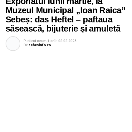
Exponatul lunii martie, la
Muzeul Municipal „Ioan Raica”
Sebeș: das Heftel – paftaua
săsească, bijuterie şi amuletă
Publicat
acum 1 an
în
08.03.2025
De
sebesinfo.ro