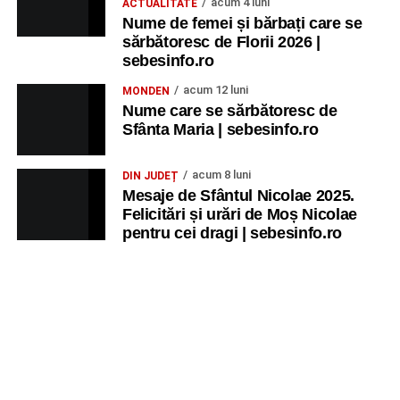
acum 4 luni
ACTUALITATE
Ora 20.30
– Parcul Tineretului: proiecția filmului pentru
Nume de femei și bărbați care se
sărbătoresc de Florii 2026 |
copii
„Străjerii Deltei”
(România, 2021), film de familie și
sebesinfo.ro
aventură, AG.
acum 12 luni
MONDEN
JOI, 27 AUGUST 2026
Nume care se sărbătoresc de
Sfânta Maria | sebesinfo.ro
Grădina Muzeului Municipal „Ioan
acum 8 luni
DIN JUDEȚ
Raica” Sebeș
Mesaje de Sfântul Nicolae 2025.
Felicitări și urări de Moș Nicolae
Ora 19.00
–
Sărbătoarea Seniorilor
– festivitatea de
pentru cei dragi | sebesinfo.ro
premiere a cuplurilor care aniversează 50 de ani de
căsătorie.
Recital muzical:
Carmen Rădulescu Oprea
.
VINERI, 28 AUGUST 2026
Piața Primăriei