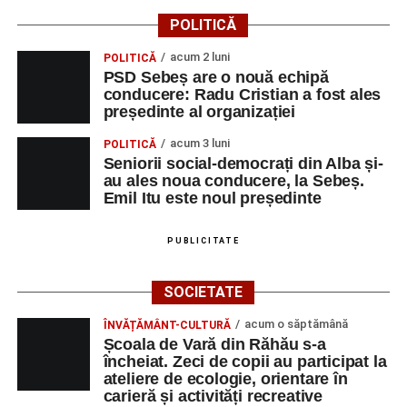
Vlad Dordea
.
POLITICĂ
Piața Primăriei
acum 2 luni
POLITICĂ
PSD Sebeș are o nouă echipă
conducere: Radu Cristian a fost ales
Orele 17.00–20.00
– Punct oficial de înscrieri și informații
președinte al organizației
(Race Office) pentru competiția
„Cicloaventurier de
Sebeș”
.
acum 3 luni
POLITICĂ
Seniorii social-democrați din Alba și-
SÂMBĂTĂ, 22 AUGUST 2026
au ales noua conducere, la Sebeș.
Emil Itu este noul președinte
Platoul Centrului Cultural „Lucian
PUBLICITATE
Blaga” Sebeș
SOCIETATE
Orele 10.00–20.00
– Punct oficial de înscrieri și informații
(Race Office) pentru competiția
„Cicloaventurier de
acum o săptămână
ÎNVĂȚĂMÂNT-CULTURĂ
Sebeș”
.
Școala de Vară din Răhău s-a
încheiat. Zeci de copii au participat la
ateliere de ecologie, orientare în
Râpa Roșie
carieră și activități recreative