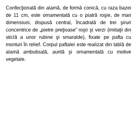
Confecţionată din alamă, de formă conică, cu raza bazei
de 11 cm, este ornamentată cu o piatră roşie, de mari
dimensiuni, dispusă central, încadrată de trei şiruri
concentrice de „pietre preţioase” roşii şi verzi (imitaţii din
sticlă a unor rubine şi smaralde), fixate pe pafta cu
monturi în relief. Corpul paftalei este realizat din tablă de
alamă ambutisată, aurită şi ornamentată cu motive
vegetale.