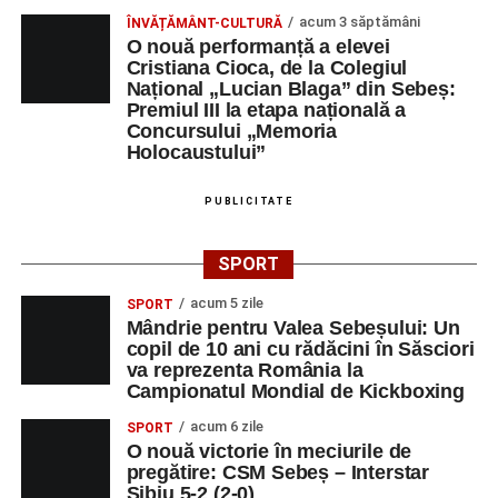
Orele 17.00–20.00
– Antrenamente libere pe traseul de
acum 3 săptămâni
ÎNVĂȚĂMÂNT-CULTURĂ
concurs.
O nouă performanță a elevei
Cristiana Cioca, de la Colegiul
Național „Lucian Blaga” din Sebeș:
Centrul Cultural „Lucian Blaga”
Premiul III la etapa națională a
Concursului „Memoria
Sebeș – Sala de spectacole
Holocaustului”
Ora 19.00
– Proiecție cinematografică:
„Unde merg
PUBLICITATE
elefanții”
(România, 2023), black comedy, în regia lui
Gabi Virginia Șarga și Cătălin Rotaru, producător Gabi
Suciu.
SPORT
acum 5 zile
SPORT
DUMINICĂ, 23 AUGUST 2026
Mândrie pentru Valea Sebeșului: Un
copil de 10 ani cu rădăcini în Săsciori
Râpa Roșie
va reprezenta România la
Campionatul Mondial de Kickboxing
Ora 10.00
–
„Cicloaventurier de Sebeș”
– startul oficial
acum 6 zile
SPORT
al competiției MTB pentru copii.
O nouă victorie în meciurile de
pregătire: CSM Sebeș – Interstar
Sibiu 5-2 (2-0)