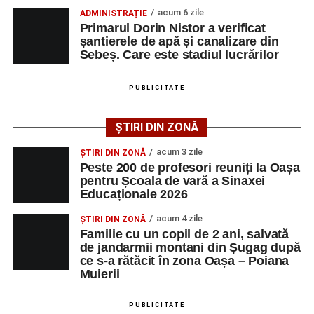
vals și tango din Piața Primăriei, dar și concertul de rock
acum 6 zile
ADMINISTRAȚIE
simfonic susținut în Grădina Muzeului Municipal „Ioan
Primarul Dorin Nistor a verificat
Raica”, sub bagheta dirijorului
Remus Grama
, alături de
șantierele de apă și canalizare din
muzicieni români de prestigiu.
Sebeș. Care este stadiul lucrărilor
Și în acest an, pe scenă vor urca atât artiști consacrați, cât
PUBLICITATE
și interpreți originari din Sebeș, care și-au construit
cariere de succes în țară și în străinătate.
ȘTIRI DIN ZONĂ
Festivalul include și o componentă cinematografică
acum 3 zile
ȘTIRI DIN ZONĂ
importantă. Publicul va putea urmări mai multe producții
Peste 200 de profesori reuniți la Oașa
pentru Școala de vară a Sinaxei
realizate cu implicarea producătoarei
Gabi Suciu
,
Educaționale 2026
originară din Sebeș, prezentă de-a lungul timpului la
unele dintre cele mai importante festivaluri europene de
acum 4 zile
ȘTIRI DIN ZONĂ
film.
Familie cu un copil de 2 ani, salvată
de jandarmii montani din Șugag după
ce s-a rătăcit în zona Oașa – Poiana
Un alt moment așteptat este show-ul susținut de
DJ
Muierii
Phantom (Edy Schneider)
care va oferi un spectacol de
muzică electronică și un impresionant show de lasere în
PUBLICITATE
Piața Primăriei.