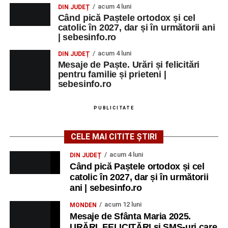
MARȚI, 25 AUGUST 2026
acum 4 luni
DIN JUDEȚ
Când pică Paștele ortodox și cel
Grădina Muzeului Municipal „Ioan
catolic în 2027, dar și în următorii ani
| sebesinfo.ro
Raica” Sebeș
acum 4 luni
DIN JUDEȚ
Ora 18.00
–
„Armonia artelor”
– salon literar și întâlnire
Mesaje de Paște. Urări și felicitări
pentru familie și prieteni |
cu artele plastice, organizat alături de artiști locali.
sebesinfo.ro
Ora 20.30
– Proiecție cinematografică:
„Primavera”
(Italia, 2025), dramă inspirată de povestea nașterii operei
PUBLICITATE
„Anotimpurile”
de Antonio Vivaldi (rating N-15).
CELE MAI CITITE ȘTIRI
MIERCURI, 26 AUGUST 2026
acum 4 luni
DIN JUDEȚ
Când pică Paștele ortodox și cel
Copiii în armonia orașului
catolic în 2027, dar și în următorii
ani | sebesinfo.ro
Ora 10.00
– Școala din Răhău: activități recreative pentru
copii.
acum 12 luni
MONDEN
Mesaje de Sfânta Maria 2025.
Ora 11.00
– Curtea Școlii „M. Kogălniceanu”: activități
URĂRI, FELICITĂRI și SMS-uri care