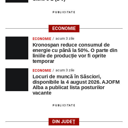
LUNI, 24 AUGUST 2026
Casa Fanfarei din Petrești
PUBLICITATE
Ora 18.00
– Activități recreative pentru copii, susținute de
ECONOMIE
trupele de teatru
„Gepetto”
și
„Pied Piper”
.
acum 3 zile
ECONOMIE
Kronospan reduce consumul de
Ora 19.00
–
Seară cu tradiții săsești
, cu participarea:
energie cu până la 50%. O parte din
liniile de producție vor fi oprite
Fanfarei din Petrești;
temporar
Trupei de Dansuri Săsești;
acum 3 zile
ECONOMIE
Locuri de muncă în Săsciori,
Alexandrei Pamfilie;
disponibile la 4 august 2026. AJOFM
Alba a publicat lista posturilor
Alfred Dahinten.
vacante
Ora 20.30
– Proiecție cinematografică:
„Napoli – New
York”
(Italia, 2024), film de familie, AP12, după o poveste
PUBLICITATE
de Federico Fellini și Tullio Pinelli.
DIN JUDEȚ