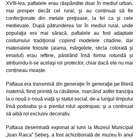
XVIII-lea, paftalele erau răspândite doar în mediul urban,
mai prosper decât cel rural, şi au continuat să fie
confecţionate din metale preţioase, la fel ca şi cele
medievale. După pătrunderea lor în mediul rural, unde
populaţia era mai săracă, paftalele au fost adaptate
costumului tradiţional copiind modelele citadine, dar
materialele folosite (alama, mărgelele, sticla colorată şi
emailul) erau ieftine, păstrând însă forma rotundă şi
atribuindu-li-se acelaşi rol protector, chiar dacă ele nu mai
conțineau moaște.
Paftaua era transmisă din generaţie în generaţie pe filieră
maternă, fiind primită la căsătorie, marcând astfel tranziţia
la o nouă o nouă viaţă şi statut social, de-a lungul timpului
însă podoaba şi-a pierdut rolul apotropaic şi a continuat
să aibă rol exclusiv decorativ.
Paftaua desemnată exponat al lunii la Muzeul Municipal
„Ioan Raica” Sebeş, a fost achiziționată de muzeu în anul