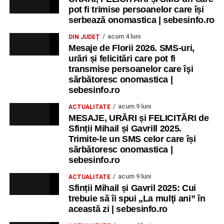
pot fi trimise persoanelor care își
recreative pentru copii.
serbează onomastica | sebesinfo.ro
Ora 17.00
– Grădina Muzeului Municipal „Ioan Raica”
acum 4 luni
DIN JUDEȚ
Sebeș: încheierea Școlii de vară
„Curcubeul Prieteniei”
.
Mesaje de Florii 2026. SMS-uri,
urări și felicitări care pot fi
Ora 18.30
– Aula Primăriei Municipiului Sebeș:
transmise persoanelor care îşi
festivitatea de premiere a șefilor de promoție și a elevilor
sărbătoresc onomastica |
sebesinfo.ro
care au obținut rezultate remarcabile la examenele de
Evaluare Națională și Bacalaureat.
acum 9 luni
ACTUALITATE
MESAJE, URĂRI și FELICITĂRI de
Ora 19.00
– Parcul Tineretului:
Spectacol pentru copii și
Sfinții Mihail și Gavrill 2025.
Spuma Party
.
Trimite-le un SMS celor care își
sărbătoresc onomastica |
Participă:
sebesinfo.ro
acum 9 luni
ACTUALITATE
Alexandra Pamfilie și Școala de muzică
„DoReMi”
;
Sfinții Mihail și Gavril 2025: Cui
trebuie să îi spui „La mulţi ani” în
Ancuța Stănuș și grupul de folclor;
această zi | sebesinfo.ro
Trupa de Dansuri Săsești.