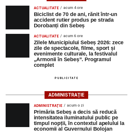
dansul și sportul, oferind activități pentru toate categoriile
acum 4 ore
ACTUALITATE
de vârstă.
Biciclist de 70 de ani, rănit într-un
accident rutier produs pe strada
Pentru copii și tineri, festivalul propune jocuri și activități
Dorobanți din Sebeș
recreative în mai multe zone ale municipiului – Răhău,
acum 6 ore
cartierul „Mihail Kogălniceanu”, Petrești și Parcul
ACTUALITATE
Zilele Municipiului Sebeș 2026: zece
Tineretului. Programul include spectacole pentru cei mici,
zile de spectacole, filme, sport și
proiecții de film, petrecerea cu spumă și cea de-a treia
evenimente culturale, la festivalul
ediție a concursului MTB
„Cicloaventurier de Sebeș”
,
„Armonii în Sebeș”. Programul
complet
care se va desfășura la Râpa Roșie.
Publicul adult va avea la dispoziție o serie de evenimente
PUBLICITATE
culturale, printre care proiecții cinematografice, întâlniri cu
artiști locali și salonul literar
„Armonia artelor”
.
ADMINISTRAȚIE
Festivalul va cuprinde și o seară dedicată tradițiilor
acum o zi
ADMINISTRAȚIE
săsești, precum și un spectacol folcloric organizat în
Primăria Sebeș a decis să reducă
memoria interpretului Felician Fărcașiu.
intensitatea iluminatului public pe
timpul nopții, în contextul apelului la
Printre momentele de atracție se numără spectacolul de
economii al Guvernului Bolojan