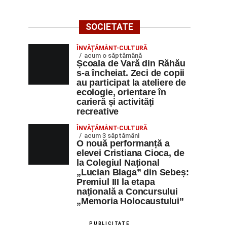
SOCIETATE
ÎNVĂȚĂMÂNT-CULTURĂ
acum o săptămână
Școala de Vară din Răhău
s-a încheiat. Zeci de copii
au participat la ateliere de
ecologie, orientare în
carieră și activități
recreative
ÎNVĂȚĂMÂNT-CULTURĂ
acum 3 săptămâni
O nouă performanță a
elevei Cristiana Cioca, de
la Colegiul Național
„Lucian Blaga” din Sebeș:
Premiul III la etapa
națională a Concursului
„Memoria Holocaustului”
PUBLICITATE