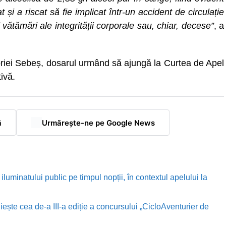
at și a riscat să fie implicat într-un accident de circulație
 vătămări ale integrității corporale sau, chiar, decese”
, a
riei Sebeș, dosarul urmând să ajungă la Curtea de Apel
ivă.
ă
Urmărește-ne pe Google News
luminatului public pe timpul nopții, în contextul apelului la
te cea de-a III-a ediție a concursului „CicloAventurier de