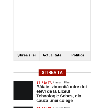
Ştirea zilei
Actualitate
Politică
ȘTIREA TA
acum 8 luni
ŞTIREA TA
Bătaie izbucnită între doi
elevi de la Liceul
Tehnologic Sebeș, din
cauza unei colege