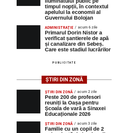
iluminatului public pe
timpul nopții, în contextul
apelului la economii al
Guvernului Bolojan
acum 6 zile
ADMINISTRAȚIE
Primarul Dorin Nistor a
verificat șantierele de apă
și canalizare din Sebeș.
Care este stadiul lucrărilor
PUBLICITATE
ȘTIRI DIN ZONĂ
acum 2 zile
ȘTIRI DIN ZONĂ
Peste 200 de profesori
reuniți la Oașa pentru
Școala de vară a Sinaxei
Educaționale 2026
acum 3 zile
ȘTIRI DIN ZONĂ
Familie cu un copil de 2