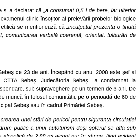
a și a declarat că
„a consumat 0,5 l de bere, iar ulterior
n examenul clinic însoțitor al prelevării probelor biologice
e etilică se menționează că
„inculpatul prezenta o ținută
it, comunicarea verbală coerentă, orientat, tulburări de
Sebeș de 23 de ani. Începând cu anul 2008 este șef al
PA CTTA Sebeș. Judecătoria Sebeș l-a condamnat la
suspendare, sub supraveghere pe un termen de 3 ani. De
 de muncă în folosul comunității, pe o perioadă de 60 de
unicipal Sebeș sau în cadrul Primăriei Sebeș.
rearea unei stări de pericol pentru siguranța circulației
drum public a unui autoturism deși șoferul se afla sub
e alcoolică de 2,88 g/l alcool pur în sânge, fiind evident