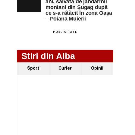
ani, salvată de jandarmii
montani din Șugag după
ce s-a rătăcit în zona Oașa
– Poiana Muierii
PUBLICITATE
Stiri din Alba
Sport
Curier
Opinii