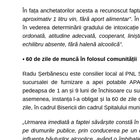
În fața anchetatorilor acesta a recunoscut fapt
aproximativ 1 litru vin, fără aport alimentar”
. Î
în vederea determinării gradului de intoxicați
ordonată, atitudine adecvată, cooperant, linișt
echilibru absente, fără halenă alcoolică”.
• 60 de zile de muncă în folosul comunității
Radu Șerbănescu este consilier local al PNL 
sucursalei de furnizare a apei potabile A
pedeapsa de 1 an și 9 luni de închisoare cu 
asemenea, instanța l-a obligat și la 60 de zile
zile, în cadrul Bisericii din cadrul Spitalului m
„Urmarea imediată a faptei săvârșite constă în c
pe drumurile publice, prin conducerea pe un 
influența băuturilor alcoolice, având o îmbibați