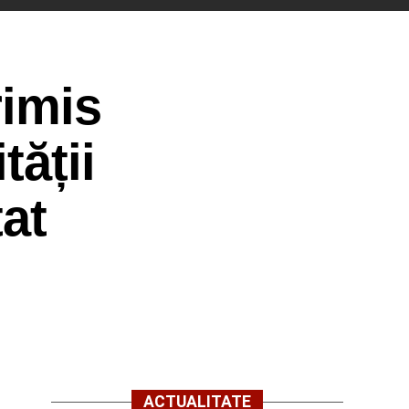
rimis
tății
tat
ACTUALITATE