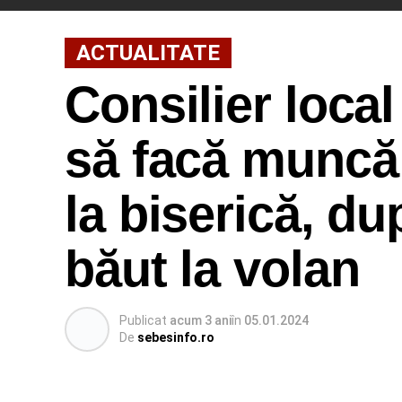
ACTUALITATE
Consilier loca
să facă muncă 
la biserică, du
băut la volan
Publicat
acum 3 ani
în
05.01.2024
De
sebesinfo.ro