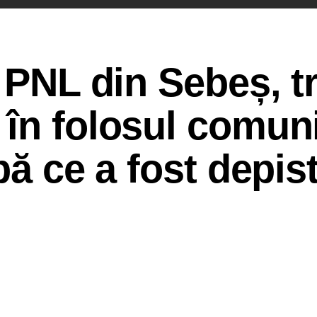
l PNL din Sebeș, t
în folosul comuni
pă ce a fost depis