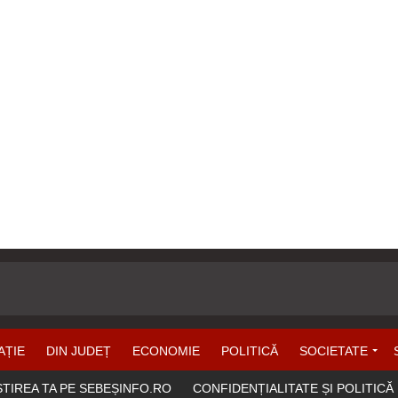
AȚIE
DIN JUDEȚ
ECONOMIE
POLITICĂ
SOCIETATE
ȘTIREA TA PE SEBEȘINFO.RO
CONFIDENȚIALITATE ȘI POLITICĂ