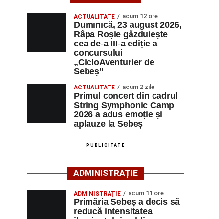
acum 12 ore
ACTUALITATE
Duminică, 23 august 2026,
Râpa Roșie găzduiește
cea de-a III-a ediție a
concursului
„CicloAventurier de
Sebeș”
acum 2 zile
ACTUALITATE
Primul concert din cadrul
String Symphonic Camp
2026 a adus emoție și
aplauze la Sebeș
PUBLICITATE
ADMINISTRAȚIE
acum 11 ore
ADMINISTRAȚIE
Primăria Sebeș a decis să
reducă intensitatea