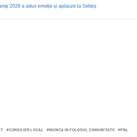
Camp 2026 a adus emoție și aplauze la Sebeș
AT
CONSILIER LOCAL
MUNCA IN FOLOSUL COMUNITATII
PNL