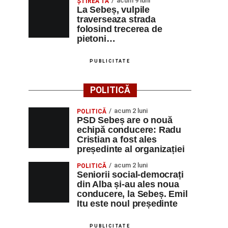
acum 9 luni
ŞTIREA TA
La Sebeș, vulpile
traverseaza strada
folosind trecerea de
pietoni…
PUBLICITATE
POLITICĂ
acum 2 luni
POLITICĂ
PSD Sebeș are o nouă
echipă conducere: Radu
Cristian a fost ales
președinte al organizației
acum 2 luni
POLITICĂ
Seniorii social-democrați
din Alba și-au ales noua
conducere, la Sebeș. Emil
Itu este noul președinte
PUBLICITATE