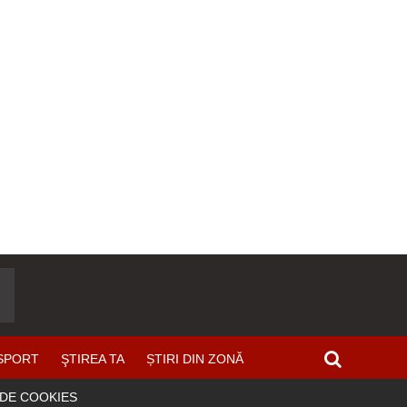
SPORT
ŞTIREA TA
ȘTIRI DIN ZONĂ
 DE COOKIES