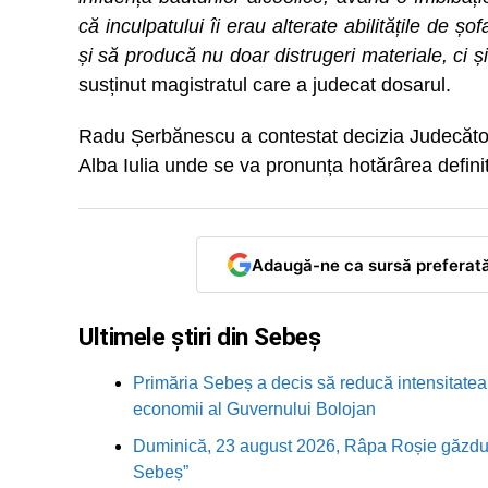
că inculpatului îi erau alterate abilitățile de șof
și să producă nu doar distrugeri materiale, ci și
susținut magistratul care a judecat dosarul.
Radu Șerbănescu a contestat decizia Judecăto
Alba Iulia unde se va pronunța hotărârea definit
Adaugă-ne ca sursă preferat
Ultimele știri din Sebeș
Primăria Sebeș a decis să reducă intensitatea i
economii al Guvernului Bolojan
Duminică, 23 august 2026, Râpa Roșie găzduieș
Sebeș”