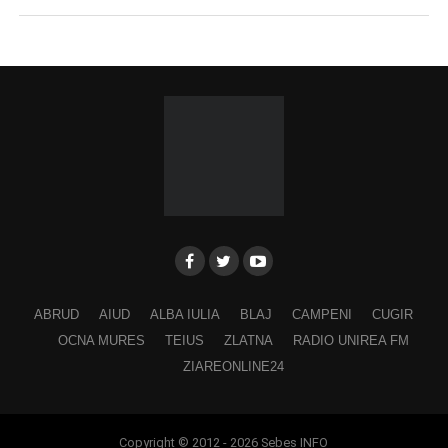
ABRUD
AIUD
ALBA IULIA
BLAJ
CAMPENI
CUGIR
OCNA MURES
TEIUS
ZLATNA
RADIO UNIREA FM
ZIAREONLINE24
Copyright © 2012 - 2026 Sebes INFO