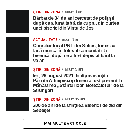
acum 1 an
ȘTIRI DIN ZONĂ
Bărbat de 34 de ani cercetat de polițiști,
după ce a furat tablă de cupru, din curtea
unei biserici din Vințu de Jos
acum 3 ani
ACTUALITATE
Consilier local PNL din Sebeș, trimis să
facă muncă în folosul comunității la
biserică, după ce a fost depistat băut la
volan
acum 5 ani
ȘTIRI DIN ZONĂ
Ieri, 29 august 2021, Înaltpreasfințitul
Părinte Arhiepiscop Irineu a fost prezent la
Mănăstirea „Sfântul Ioan Botezătorul” de la
Strungari
acum 12 ani
ȘTIRI DIN ZONĂ
200 de ani de la sfinţirea Bisericii de zid din
Sebeşel
MAI MULTE ARTICOLE