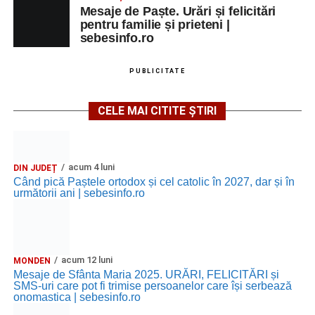
Mesaje de Paște. Urări și felicitări
pentru familie și prieteni |
sebesinfo.ro
PUBLICITATE
CELE MAI CITITE ȘTIRI
acum 4 luni
DIN JUDEȚ
Când pică Paștele ortodox și cel catolic în 2027, dar și în
următorii ani | sebesinfo.ro
acum 12 luni
MONDEN
Mesaje de Sfânta Maria 2025. URĂRI, FELICITĂRI și
SMS-uri care pot fi trimise persoanelor care își serbează
onomastica | sebesinfo.ro