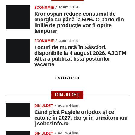
acum 5 zile
ECONOMIE
Kronospan reduce consumul de
energie cu până la 50%. O parte din
liniile de producție vor fi oprite
temporar
acum 5 zile
ECONOMIE
Locuri de muncă în Săsciori,
disponibile la 4 august 2026. AJOFM
Alba a publicat lista posturilor
vacante
PUBLICITATE
DIN JUDEȚ
acum 4 luni
DIN JUDEȚ
Când pică Paștele ortodox și cel
catolic în 2027, dar și în următorii ani
| sebesinfo.ro
acum 4 luni
DIN JUDEȚ