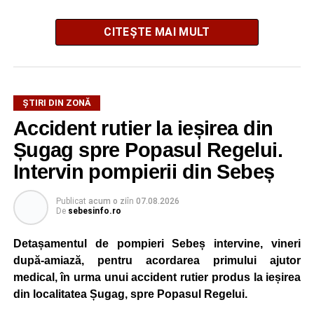
CITEȘTE MAI MULT
ȘTIRI DIN ZONĂ
Festivalul este organizat de
Asociația AGORA – Născuți
Accident rutier la ieșirea din
Liberi
, în parteneriat cu
Primăria Comunei Gârbova
și
Șugag spre Popasul Regelui.
Ordinul Cetății Mühlbach
, iar accesul publicului va fi
gratuit pe întreaga durată a manifestării.
Intervin pompierii din Sebeș
Cetatea Greavilor și zona centrală a comunei vor fi
Publicat
acum o zi
în
07.08.2026
De
sebesinfo.ro
transformate într-un spațiu dedicat Evului Mediu, unde
vizitatorii vor putea asista la demonstrații de luptă, turniruri
Detașamentul de pompieri Sebeș intervine, vineri
cavalerești, parade medievale, dansuri săsești și ateliere
după-amiază, pentru acordarea primului ajutor
interactive de meșteșuguri. Programul va fi completat de
medical, în urma unui accident rutier produs la ieșirea
concerte, recitaluri susținute de artiști locali și petreceri cu
din localitatea Șugag, spre Popasul Regelui.
DJ organizate în fiecare seară.