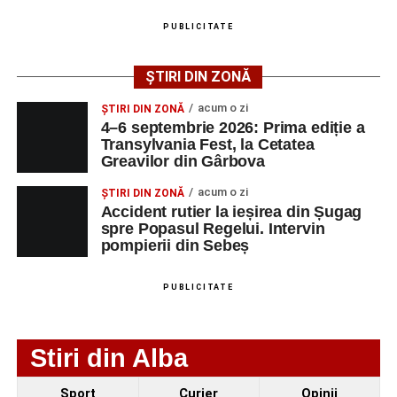
Fest, la Cetatea Greavilor din Gârbova
PUBLICITATE
Adaugă-ne ca sursă preferată
ȘTIRI DIN ZONĂ
Urmărește-ne pe Google News
acum o zi
ȘTIRI DIN ZONĂ
4–6 septembrie 2026: Prima ediție a
Transylvania Fest, la Cetatea
Ultimele știri din Sebeș
Greavilor din Gârbova
Femeie de 66 de ani, transportată în stare gravă la
acum o zi
ȘTIRI DIN ZONĂ
spital după ce a fost lovită de o motocicletă pe
Accident rutier la ieșirea din Șugag
spre Popasul Regelui. Intervin
strada Dorobanți din Sebeș
pompierii din Sebeș
Accident pe strada Dorobanți din Sebeș: fermeie
de 66 de ani rănită grav, după ce a fost lovită de o
PUBLICITATE
motocicletă
4–6 septembrie 2026: Prima ediție a Transylvania
Stiri din Alba
Fest, la Cetatea Greavilor din Gârbova
Sport
Curier
Opinii