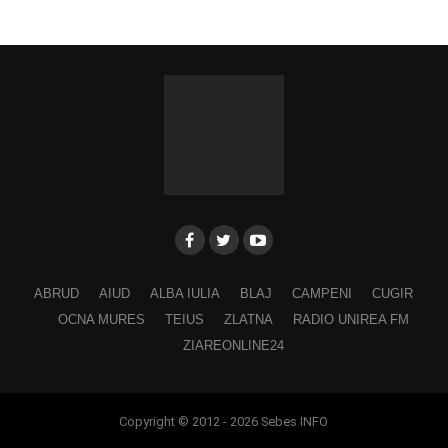
ABRUD
AIUD
ALBA IULIA
BLAJ
CAMPENI
CUGIR
OCNA MURES
TEIUS
ZLATNA
RADIO UNIREA FM
ZIAREONLINE24
Copyright © 2012 - 2026 Sebes INFO