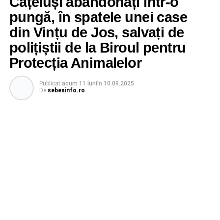
Cățeluși abandonați într-o
pungă, în spatele unei case
din Vințu de Jos, salvați de
polițiștii de la Biroul pentru
Protecția Animalelor
Publicat
acum 11 luni
în
10.09.2025
De
sebesinfo.ro