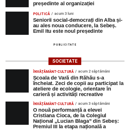
președinte al organizației
acum 3 luni
POLITICĂ
Seniorii social-democrați din Alba și-
au ales noua conducere, la Sebeș.
Emil Itu este noul președinte
PUBLICITATE
SOCIETATE
acum 2 săptămâni
ÎNVĂȚĂMÂNT-CULTURĂ
Școala de Vară din Răhău s-a
încheiat. Zeci de copii au participat la
ateliere de ecologie, orientare în
carieră și activități recreative
acum 3 săptămâni
ÎNVĂȚĂMÂNT-CULTURĂ
O nouă performanță a elevei
Cristiana Cioca, de la Colegiul
Național „Lucian Blaga” din Sebeș:
Premiul III la etapa națională a