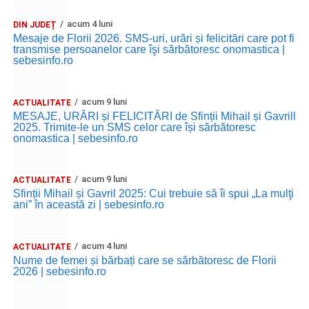
acum 4 luni
DIN JUDEȚ
Mesaje de Florii 2026. SMS-uri, urări și felicitări care pot fi
transmise persoanelor care îşi sărbătoresc onomastica |
sebesinfo.ro
acum 9 luni
ACTUALITATE
MESAJE, URĂRI și FELICITĂRI de Sfinții Mihail și Gavrill
2025. Trimite-le un SMS celor care își sărbătoresc
onomastica | sebesinfo.ro
acum 9 luni
ACTUALITATE
Sfinții Mihail și Gavril 2025: Cui trebuie să îi spui „La mulţi
ani” în această zi | sebesinfo.ro
acum 4 luni
ACTUALITATE
Nume de femei și bărbați care se sărbătoresc de Florii
2026 | sebesinfo.ro