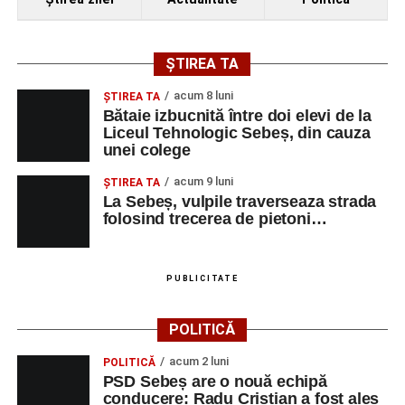
ȘTIREA TA
acum 8 luni
ŞTIREA TA
Bătaie izbucnită între doi elevi de la
Liceul Tehnologic Sebeș, din cauza
unei colege
acum 9 luni
ŞTIREA TA
La Sebeș, vulpile traverseaza strada
folosind trecerea de pietoni…
PUBLICITATE
POLITICĂ
acum 2 luni
POLITICĂ
PSD Sebeș are o nouă echipă
conducere: Radu Cristian a fost ales