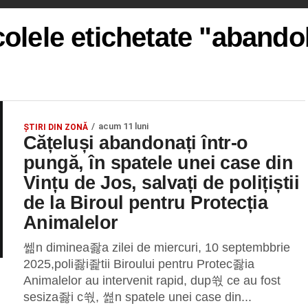
colele etichetate "abando
acum 11 luni
ȘTIRI DIN ZONĂ
Cățeluși abandonați într-o
pungă, în spatele unei case din
Vințu de Jos, salvați de polițiștii
de la Biroul pentru Protecția
Animalelor
쎎n diminea좛a zilei de miercuri, 10 septembbrie
2025,poli좛i좙tii Biroului pentru Protec좛ia
Animalelor au intervenit rapid, dup쒃 ce au fost
sesiza좛i c쒃, 쎮n spatele unei case din...