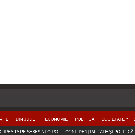
AȚIE
DIN JUDEȚ
ECONOMIE
POLITICĂ
SOCIETATE
ȘTIREA TA PE SEBEȘINFO.RO
CONFIDENȚIALITATE ȘI POLITICĂ