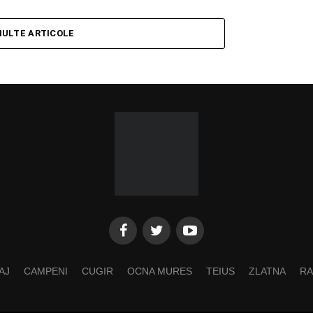
MULTE ARTICOLE
AJ
CAMPENI
CUGIR
OCNA MURES
TEIUS
ZLATNA
RA