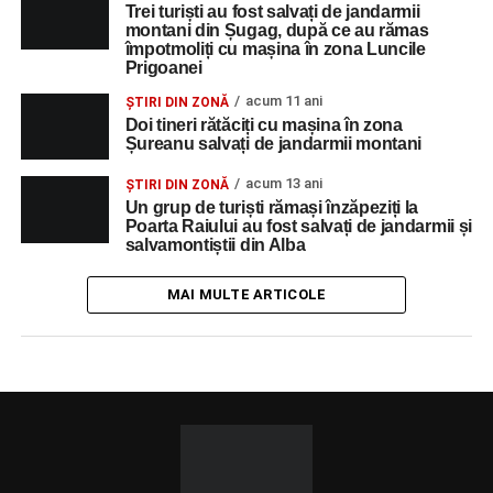
Trei turiști au fost salvați de jandarmii
montani din Șugag, după ce au rămas
împotmoliți cu mașina în zona Luncile
Prigoanei
acum 11 ani
ȘTIRI DIN ZONĂ
Doi tineri rătăciți cu mașina în zona
Șureanu salvați de jandarmii montani
acum 13 ani
ȘTIRI DIN ZONĂ
Un grup de turiști rămași înzăpeziți la
Poarta Raiului au fost salvați de jandarmii și
salvamontiștii din Alba
MAI MULTE ARTICOLE