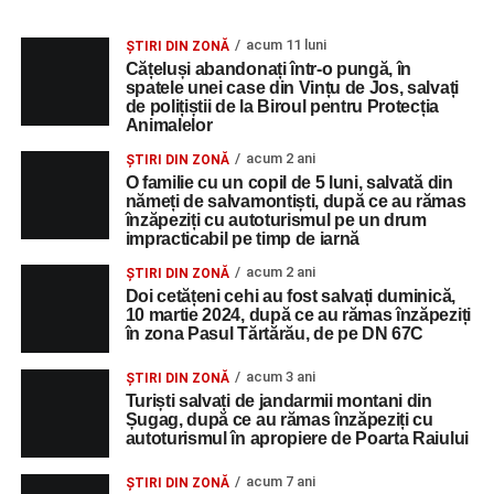
acum 11 luni
ȘTIRI DIN ZONĂ
Cățeluși abandonați într-o pungă, în
spatele unei case din Vințu de Jos, salvați
de polițiștii de la Biroul pentru Protecția
Animalelor
acum 2 ani
ȘTIRI DIN ZONĂ
O familie cu un copil de 5 luni, salvată din
nămeți de salvamontiști, după ce au rămas
înzăpeziți cu autoturismul pe un drum
impracticabil pe timp de iarnă
acum 2 ani
ȘTIRI DIN ZONĂ
Doi cetățeni cehi au fost salvați duminică,
10 martie 2024, după ce au rămas înzăpeziți
în zona Pasul Tărtărău, de pe DN 67C
acum 3 ani
ȘTIRI DIN ZONĂ
Turiști salvați de jandarmii montani din
Șugag, după ce au rămas înzăpeziți cu
autoturismul în apropiere de Poarta Raiului
acum 7 ani
ȘTIRI DIN ZONĂ