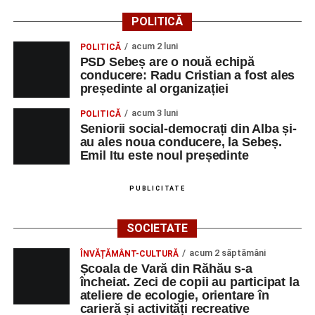
POLITICĂ
acum 2 luni
POLITICĂ
PSD Sebeș are o nouă echipă
conducere: Radu Cristian a fost ales
președinte al organizației
acum 3 luni
POLITICĂ
Seniorii social-democrați din Alba și-
au ales noua conducere, la Sebeș.
Emil Itu este noul președinte
PUBLICITATE
SOCIETATE
acum 2 săptămâni
ÎNVĂȚĂMÂNT-CULTURĂ
Școala de Vară din Răhău s-a
încheiat. Zeci de copii au participat la
ateliere de ecologie, orientare în
carieră și activități recreative