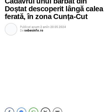
Cadavrul unui bărbat din
Doștat descoperit lângă calea
ferată, în zona Cunța-Cut
Publicat
acum 2 ani
în
20.05.2024
De
sebesinfo.ro