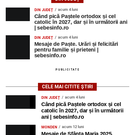
acum 4 luni
DIN JUDEȚ
Când pică Paștele ortodox și cel
catolic în 2027, dar și în următorii ani
| sebesinfo.ro
acum 4 luni
DIN JUDEȚ
Mesaje de Paște. Urări și felicitări
pentru familie și prieteni |
sebesinfo.ro
PUBLICITATE
CELE MAI CITITE ȘTIRI
acum 4 luni
DIN JUDEȚ
Când pică Paștele ortodox și cel
catolic în 2027, dar și în următorii
ani | sebesinfo.ro
acum 12 luni
MONDEN
Mesaje de Sfânta Maria 2025.