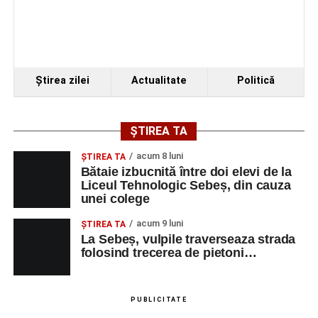
Ştirea zilei
Actualitate
Politică
ȘTIREA TA
acum 8 luni
ŞTIREA TA
Bătaie izbucnită între doi elevi de la
Liceul Tehnologic Sebeș, din cauza
unei colege
acum 9 luni
ŞTIREA TA
La Sebeș, vulpile traverseaza strada
folosind trecerea de pietoni…
PUBLICITATE