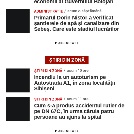
economii al Guvernului Bolojan
Cei doi conducători auto nu au putut fi testați cu aparatul
acum o săptămână
ADMINISTRAȚIE
etilotest, motiv pentru care le-au fost prelevate mostre
Primarul Dorin Nistor a verificat
șantierele de apă și canalizare din
biologice, în vederea stabilirii alcoolemiei.
Sebeș. Care este stadiul lucrărilor
Polițiștii continuă cercetările pentru stabilirea tuturor
împrejurărilor în care s-a produs accidentul, în cadrul unui
PUBLICITATE
dosar penal întocmit sub aspectul săvârșirii infracțiunii de
vătămare corporală din culpă.
ȘTIRI DIN ZONĂ
acum 10 ore
ȘTIRI DIN ZONĂ
Incendiu la un autoturism pe
Autostrada A1, în zona localității
Adaugă-ne ca sursă preferată
Sibișeni
acum 11 ore
ȘTIRI DIN ZONĂ
Urmărește-ne pe Google News
Cum s-a produs accidentul rutier de
pe DN 67C, în urma căruia patru
persoane au ajuns la spital
Ultimele știri din Sebeș
Minoră din Sebeș, urmărită și amenințată de un
PUBLICITATE