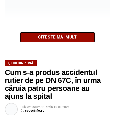
La fața locului intervine Detașamentul de Pompieri
CITEȘTE MAI MULT
Sebeș, cu o autospecială de stingere cu apă și spumă.
Pompierii acționează pentru localizarea și lichidarea
incendiului. Deocamdată, nu au fost comunicate informații
ȘTIRI DIN ZONĂ
privind existența unor victime sau cauza izbucnirii focului.
Cum s-a produs accidentul
rutier de pe DN 67C, în urma
căruia patru persoane au
Adaugă-ne ca sursă preferată
ajuns la spital
Urmărește-ne pe Google News
Publicat
acum 11 ore
în
10.08.2026
De
sebesinfo.ro