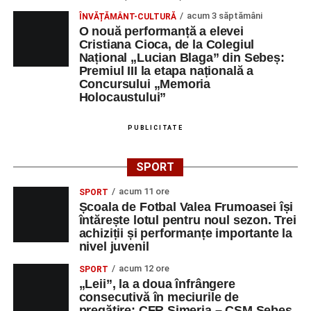
acum 3 săptămâni
ÎNVĂȚĂMÂNT-CULTURĂ
O nouă performanță a elevei
Cristiana Cioca, de la Colegiul
Național „Lucian Blaga” din Sebeș:
Premiul III la etapa națională a
Concursului „Memoria
Holocaustului”
PUBLICITATE
SPORT
acum 11 ore
SPORT
Școala de Fotbal Valea Frumoasei își
întărește lotul pentru noul sezon. Trei
achiziții și performanțe importante la
nivel juvenil
acum 12 ore
SPORT
„Leii”, la a doua înfrângere
consecutivă în meciurile de
pregătire: CFR Simeria – CSM Sebeș