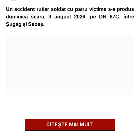
Ultimele știri din Sebeș
Un accident rutier soldat cu patru victime s-a produs
Minoră din Sebeș, urmărită și amenințată de un
duminică seara, 9 august 2026, pe DN 67C, între
bărbat căsătorit. Instanța a emis un ordin de
Șugag și Sebeș.
protecție pentru 12 luni
Incendiu la un autoturism pe Autostrada A1, în zona
localității Sibișeni
Școala de Fotbal Valea Frumoasei își întărește
lotul pentru noul sezon. Trei achiziții și performanțe
importante la nivel juvenil
CITEȘTE MAI MULT
Poliția Municipiului Sebeș a fost sesizată, prin SNUAU
112, în jurul orei 20:41, cu privire la producerea