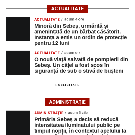
evenimentului rutier.
ACTUALITATE
Din primele cercetări efectuate la fața locului, polițiștii au
acum 4 ore
ACTUALITATE
stabilit că o femeie de 29 de ani, din municipiul Sebeș,
Minoră din Sebeș, urmărită și
amenințată de un bărbat căsătorit.
care conducea un autoturism pe direcția Șugag – Sebeș,
Instanța a emis un ordin de protecție
a intrat în coliziune cu un alt autoturism, condus
pentru 12 luni
regulamentar din sens opus, respectiv Sebeș – Șugag, de
acum o zi
ACTUALITATE
un bărbat de 62 de ani, din orașul Petrila, județul
O nouă viață salvată de pompierii din
Hunedoara.
Sebeș. Un cățel a fost scos în
siguranță de sub o stivă de bușteni
În urma impactului, ambii conducători auto, precum și
două pasagere – o femeie de 22 de ani, aflată în
PUBLICITATE
autoturismul condus de femeia de 29 de ani, și o femeie
de 55 de ani, pasageră în autoturismul condus de
ADMINISTRAȚIE
bărbatul de 62 de ani – au suferit leziuni corporale.
acum 5 zile
ADMINISTRAȚIE
Cele patru persoane au fost transportate la Spitalul
Primăria Sebeș a decis să reducă
Județean de Urgență Alba Iulia pentru acordarea
intensitatea iluminatului public pe
timpul nopții, în contextul apelului la
îngrijirilor medicale de specialitate.