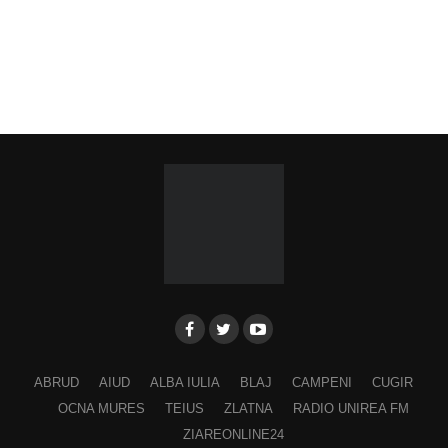
ABRUD
AIUD
ALBA IULIA
BLAJ
CAMPENI
CUGIR
OCNA MURES
TEIUS
ZLATNA
RADIO UNIREA FM
ZIAREONLINE24