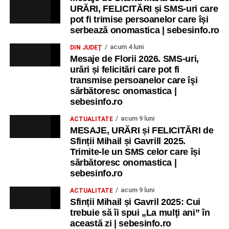
URĂRI, FELICITĂRI și SMS-uri care
pot fi trimise persoanelor care își
serbează onomastica | sebesinfo.ro
acum 4 luni
DIN JUDEȚ
Mesaje de Florii 2026. SMS-uri,
urări și felicitări care pot fi
transmise persoanelor care îşi
sărbătoresc onomastica |
sebesinfo.ro
acum 9 luni
ACTUALITATE
MESAJE, URĂRI și FELICITĂRI de
Sfinții Mihail și Gavrill 2025.
Trimite-le un SMS celor care își
sărbătoresc onomastica |
sebesinfo.ro
acum 9 luni
ACTUALITATE
Sfinții Mihail și Gavril 2025: Cui
trebuie să îi spui „La mulţi ani” în
această zi | sebesinfo.ro