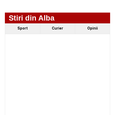
bărbat căsătorit. Instanța a emis un ordin de
protecție pentru 12 luni
Stiri din Alba
Incendiu la un autoturism pe Autostrada A1, în zona
localității Sibișeni
Sport
Curier
Opinii
Școala de Fotbal Valea Frumoasei își întărește
lotul pentru noul sezon. Trei achiziții și performanțe
importante la nivel juvenil