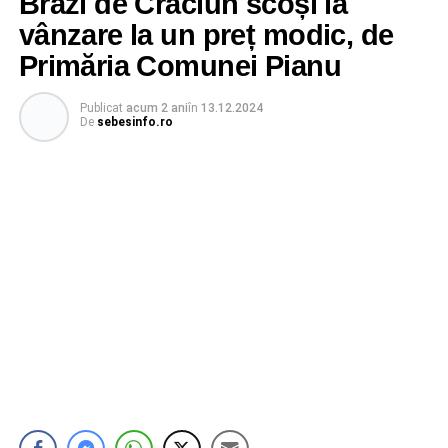
Brazi de Crăciun scoși la
vânzare la un preț modic, de
Primăria Comunei Pianu
Publicat
acum 2 ani
în
13.12.2024
De
sebesinfo.ro