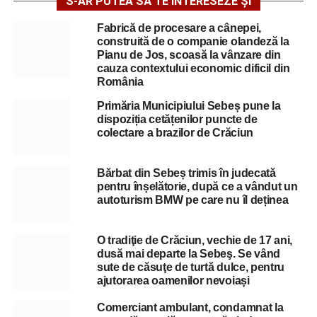
S-AR PUTEA SĂ TE INTERESEZE ȘI
Fabrică de procesare a cânepei,
construită de o companie olandeză la
Pianu de Jos, scoasă la vânzare din
cauza contextului economic dificil din
România
Primăria Municipiului Sebeș pune la
dispoziția cetățenilor puncte de
colectare a brazilor de Crăciun
Bărbat din Sebeș trimis în judecată
pentru înșelătorie, după ce a vândut un
autoturism BMW pe care nu îl deținea
O tradiţie de Crăciun, vechie de 17 ani,
dusă mai departe la Sebeş. Se vând
sute de căsuţe de turtă dulce, pentru
ajutorarea oamenilor nevoiași
Comerciant ambulant, condamnat la