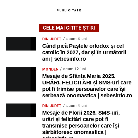
contexte de sprijin reciproc, colaborare și reconectare la
PUBLICITATE
vocația pedagogică autentică.
CELE MAI CITITE ȘTIRI
acum 4 luni
Adaugă-ne ca sursă preferată
DIN JUDEȚ
Când pică Paștele ortodox și cel
catolic în 2027, dar și în următorii
Urmărește-ne pe Google News
ani | sebesinfo.ro
acum 12 luni
MONDEN
Ultimele știri din Sebeș
Mesaje de Sfânta Maria 2025.
URĂRI, FELICITĂRI și SMS-uri care
Accident rutier la ieșirea din Șugag spre Popasul
pot fi trimise persoanelor care își
Regelui. Intervin pompierii din Sebeș
serbează onomastica | sebesinfo.ro
Biciclist de 70 de ani, rănit într-un accident rutier
acum 4 luni
DIN JUDEȚ
Mesaje de Florii 2026. SMS-uri,
produs pe strada Dorobanți din Sebeș
urări și felicitări care pot fi
Zilele Municipiului Sebeș 2026: zece zile de
transmise persoanelor care îşi
spectacole, filme, sport și evenimente culturale, la
sărbătoresc onomastica |