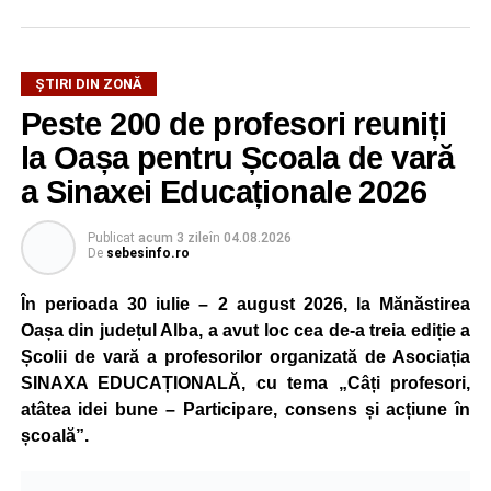
Potrivit informațiilor transmise de Inspectoratul pentru
Situații de Urgență Alba, în eveniment este implicat un
singur autoturism, iar nicio persoană nu a rămas
ȘTIRI DIN ZONĂ
încarcerată.
Peste 200 de profesori reuniți
La fața locului au fost mobilizate o autospecială de
la Oașa pentru Școala de vară
stingere cu apă și spumă și un echipaj de prim ajutor
a Sinaxei Educaționale 2026
pentru gestionarea situației.
Publicat
acum 3 zile
în
04.08.2026
De
sebesinfo.ro
Adaugă-ne ca sursă preferată
În perioada 30 iulie – 2 august 2026, la Mănăstirea
Oașa din județul Alba, a avut loc cea de-a treia ediție a
Urmărește-ne pe Google News
Școlii de vară a profesorilor organizată de Asociația
SINAXA EDUCAȚIONALĂ, cu tema „Câți profesori,
atâtea idei bune – Participare, consens și acțiune în
Ultimele știri din Sebeș
școală”.
Accident rutier la ieșirea din Șugag spre Popasul