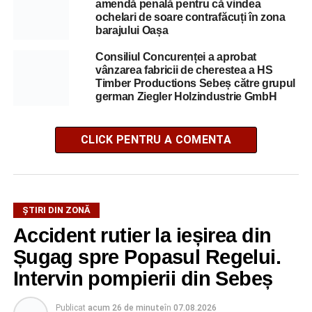
amendă penală pentru că vindea
ochelari de soare contrafăcuți în zona
barajului Oașa
Consiliul Concurenței a aprobat
vânzarea fabricii de cherestea a HS
Timber Productions Sebeș către grupul
german Ziegler Holzindustrie GmbH
CLICK PENTRU A COMENTA
ȘTIRI DIN ZONĂ
Accident rutier la ieșirea din
Șugag spre Popasul Regelui.
Intervin pompierii din Sebeș
Publicat
acum 26 de minute
în
07.08.2026