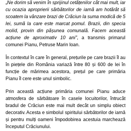
„
Ne dorim să venim în sprijinul cetățenilor cât mai mult, iar
cu ocazia aproprierii sărbătorilor de iarnă am hotărât să
scoatem la vânzare brazi de Crăciun la suma modică de 5
lei, sumă la care este marcat pomul. Brazii, din specia
molid, provin din pășunea comunală. Facem această
acțiune de aproximativ 10 ani”
, a transmis primarul
comunei Pianu, Petruse Marin Ioan.
În contextul în care în general, prețurile pe care brazii îl au
în piețele din România variază între 80 și 600 de lei în
funcție de mărimea acestora, prețul pe care primăria
Pianu îl cere este unul simbolic.
Prin această acțiune primăria comunei Pianu aduce
atmosfera de sărbătoare în casele locuitorilor, întrucât
bradul de Crăciun este mai mult decât un simplu obiect
decorativ. Acesta e simbolul spiritului sărbătorilor de iarnă
și pentru mulți oameni împodobirea acestuia marchează
începutul Crăciunului.