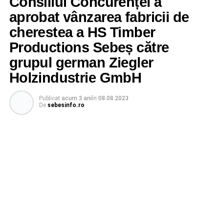
Consiliul Concurenței a
aprobat vânzarea fabricii de
cherestea a HS Timber
Productions Sebeș către
grupul german Ziegler
Holzindustrie GmbH
Publicat
acum 3 ani
în
08.08.2023
De
sebesinfo.ro