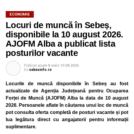
AJOFM Alba a publicat lista locurilor de muncă vacante
ECONOMIE
din comuna Săsciori, valabilă la data de
10 august 2026
.
Locuri de muncă în Sebeș,
Oferta cuprinde posturi din mai multe domenii de
activitate, fiind adresată atât persoanelor cu experiență,
disponibile la 10 august 2026.
cât și celor aflate la început de carieră.
AJOFM Alba a publicat lista
posturilor vacante
Cei interesați pot consulta toate locurile de muncă
disponibile accesând platforma oficială ANOFM,
selectând
AJOFM Alba
, apoi secțiunea
„Persoane fizice
Publicat
acum 8 ore
în
10.08.2026
De
sebesinfo.ro
– Locuri de muncă vacante”
. De asemenea, informații
pot fi obținute direct de la sediul AJOFM Alba sau de la
Locurile de muncă disponibile în Sebeș au fost
agenția teritorială de care aparține persoana aflată în
actualizate de Agenția Județeană pentru Ocuparea
căutarea unui loc de muncă.
Forței de Muncă (AJOFM) Alba la data de 10 august
2026. Persoanele aflate în căutarea unui loc de muncă
Lista publicată de AJOFM Alba include, pe lângă
pot consulta oferta completă de posturi vacante și pot
denumirea posturilor vacante din Săsciori, și datele de
lua legătura direct cu angajatorii pentru informații
contact ale angajatorilor, precum numere de telefon și
suplimentare.
adrese de e-mail, pentru ca persoanele interesate să