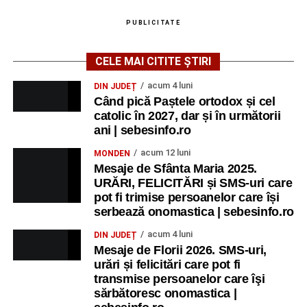
PUBLICITATE
CELE MAI CITITE ȘTIRI
acum 4 luni
DIN JUDEȚ
Când pică Paștele ortodox și cel
catolic în 2027, dar și în următorii
ani | sebesinfo.ro
acum 12 luni
MONDEN
Mesaje de Sfânta Maria 2025.
URĂRI, FELICITĂRI și SMS-uri care
pot fi trimise persoanelor care își
serbează onomastica | sebesinfo.ro
acum 4 luni
DIN JUDEȚ
Mesaje de Florii 2026. SMS-uri,
urări și felicitări care pot fi
transmise persoanelor care îşi
sărbătoresc onomastica |