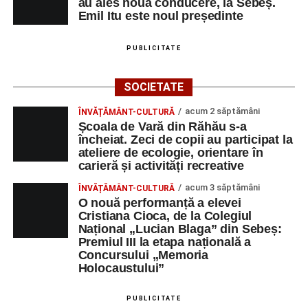
ASCHIERE
au ales noua conducere, la Sebeș.
Emil Itu este noul președinte
TRIMODA SRL
VÂNZATOR
1
0755461400
CONSTRUCŢII ŞI
ASISTENT
1
0358401269
PUBLICITATE
SERVICII SRL
MANAGER
SOCIETATEA DE
INGINER
1
0258806442
SOCIETATE
PRODUCERE A
CONSTRUCTII
acum 2 săptămâni
ENERGIEI
HIDROTEHNICE
ÎNVĂȚĂMÂNT-CULTURĂ
Școala de Vară din Răhău s-a
ELECTRICE IN
încheiat. Zeci de copii au participat la
HIDROCENTRALE
ateliere de ecologie, orientare în
„HIDROELECTRICA”
carieră și activități recreative
SA BUCURESTI
SUCURSALA
acum 3 săptămâni
ÎNVĂȚĂMÂNT-CULTURĂ
O nouă performanță a elevei
HIDROCENTRALE
Cristiana Cioca, de la Colegiul
SEBES
Național „Lucian Blaga” din Sebeș:
DUPEX SRL
OPERATOR LA
1
0258731066
Premiul III la etapa națională a
Concursului „Memoria
MASINI-UNELTE
Holocaustului”
CU COMANDA
NUMERICA
PUBLICITATE
MAG GABI LINE
Conducător
1
0769232840