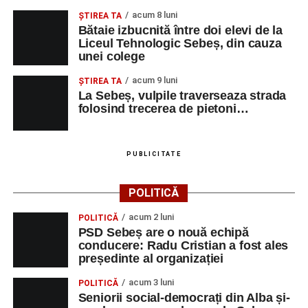
MECANIC
acum 8 luni
ŞTIREA TA
BOSFOR DONER
AJUTOR
1
0743455963
Bătaie izbucnită între doi elevi de la
SRL
BUCATAR
Liceul Tehnologic Sebeș, din cauza
unei colege
SAVINI DUE SRL
CONTROLOR
1
0752199005
CALITATE
acum 9 luni
ŞTIREA TA
La Sebeș, vulpile traverseaza strada
BELLA ARTE ADDA
MAROCHINER-
5
0745580122
folosind trecerea de pietoni…
SRL
CONFECTIONER
MAROCHINARIE,
DUPA
PUBLICITATE
COMANDA
CONSTRUCŢII ŞI
MUNCITOR
1
0358401269
POLITICĂ
SERVICII SRL
NECALIFICAT LA
ASAMBLAREA,
acum 2 luni
POLITICĂ
MONTAREA
PSD Sebeș are o nouă echipă
PIESELOR
conducere: Radu Cristian a fost ales
președinte al organizației
SC SALV METAL
MASINIST LA
1
0742212382
SRL
MASINI
acum 3 luni
POLITICĂ
SPECIALE DE
Seniorii social-democrați din Alba și-