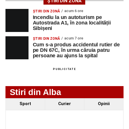
ȘTIRI DIN ZONĂ
AGENT
OCUPAŢIA
NR.
NR. TELEFON/E-MA
acum 6 ore
ȘTIRI DIN ZONĂ
LMV
Incendiu la un autoturism pe
Autostrada A1, în zona localității
TOOLS RENT PRO
MUNCITOR
1
0729399259
Sibișeni
SRL
NECALIFICAT LA
DEMOLAREA
acum 7 ore
ȘTIRI DIN ZONĂ
CLADIRILOR,
Cum s-a produs accidentul rutier de
CAPTUSELI
pe DN 67C, în urma căruia patru
persoane au ajuns la spital
ZIDARIE, PLACI
MOZAIC,
FAIANTA,
PUBLICITATE
GRESIE,
PARCHET
Stiri din Alba
CXN MEGALUX
FAIANTAR
2
0729399259
CONSTRUCT SRL
Sport
Curier
Opinii
CXN MEGALUX
FIERAR
2
0729399259
CONSTRUCT SRL
BETONIST
CXN MEGALUX
DULGHER
2
0729399259
CONSTRUCT SRL
(EXCLUSIV