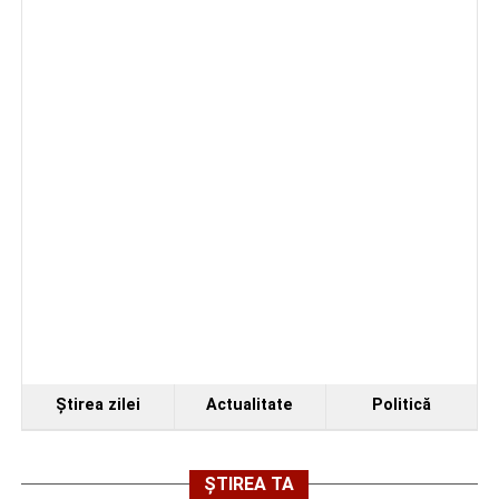
RESTAURATOR)
TECHNOCRAFT
PROIECTANT
1
0743348650
SYSTEMS SRL
INGINER
MECANIC
KLOOS DEAL S.R.L.
MANIPULANT
3
0747635467
MARFURI
GOOD FOOD &
AJUTOR
2
office@daciahotel
HOSTING SRL
BUCATAR
EUROSPEED MANY
Conducător
1
0741459052
SRL
auto transport
rutier de
mărfuri
SAVINI DUE SRL
ELECTRICIAN
1
0752199005
DE
Ştirea zilei
Actualitate
Politică
ÎNTRETINERE
SI REPARATII
SAVINI DUE SRL
LACATUS
1
0752199005
ȘTIREA TA