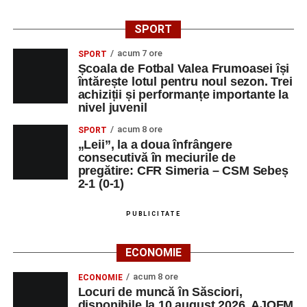
auto transport
SPORT
rutier de
mărfuri
acum 7 ore
SPORT
DOZA DE
OPERATOR
1
0743515200
Școala de Fotbal Valea Frumoasei își
întărește lotul pentru noul sezon. Trei
SĂNĂTATE FORTE
INTRODUCERE,
achiziții și performanțe importante la
S.R.L.
VALIDARE SI
nivel juvenil
PRELUCRARE
DATE
acum 8 ore
SPORT
„Leii”, la a doua înfrângere
DUPEX SRL
ȘEF BIROU
1
0258731066
consecutivă în meciurile de
TEHNIC
pregătire: CFR Simeria – CSM Sebeș
2-1 (0-1)
MALURA & RV SRL
SECRETARA
1
0759513510
PUBLICITATE
Adaugă-ne ca sursă preferată
ECONOMIE
acum 8 ore
ECONOMIE
Urmărește-ne pe Google News
Locuri de muncă în Săsciori,
disponibile la 10 august 2026. AJOFM