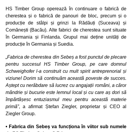
HS Timber Group operează în continuare o fabrică de
cherestea și o fabrică de panouri de bloc, precum și o
producție de stâlpi și grinzi la Rădăuți (Suceava) și
Comănești (Bacău). Alte fabrici de cherestea sunt situate
în Germania și Finlanda. Grupul mai deține unități de
producție în Germania și Suedia.
„Fabrica de cherestea din Sebeș a fost punctul de plecare
pentru succesul HS Timber Group, pe care domnul
Schweighofer l-a construit cu mult spirit antreprenorial și
viziune! Dorim să continuăm această poveste de succes.
Aștept cu nerăbdare să lucrez cu angajații români, a căror
mândrie și bucurie este lemnul local și cu care aș dori să
împărtășesc entuziasmul meu pentru această materie
primă”
, a afirmat Ștefan Ziegler, proprietar și CEO al
Ziegler Group.
• Fabrica din Sebeș va funcționa în viitor sub numele