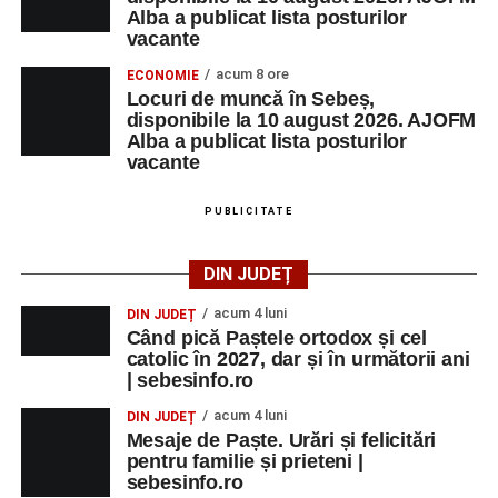
Alba a publicat lista posturilor
Ultimele știri din Sebeș
vacante
acum 8 ore
ECONOMIE
Incendiu la un autoturism pe Autostrada A1, în zona
Locuri de muncă în Sebeș,
localității Sibișeni
disponibile la 10 august 2026. AJOFM
Alba a publicat lista posturilor
Școala de Fotbal Valea Frumoasei își întărește
vacante
lotul pentru noul sezon. Trei achiziții și performanțe
importante la nivel juvenil
PUBLICITATE
Cum s-a produs accidentul rutier de pe DN 67C, în
urma căruia patru persoane au ajuns la spital
DIN JUDEȚ
acum 4 luni
DIN JUDEȚ
Când pică Paștele ortodox și cel
catolic în 2027, dar și în următorii ani
| sebesinfo.ro
acum 4 luni
DIN JUDEȚ
Mesaje de Paște. Urări și felicitări
pentru familie și prieteni |
sebesinfo.ro