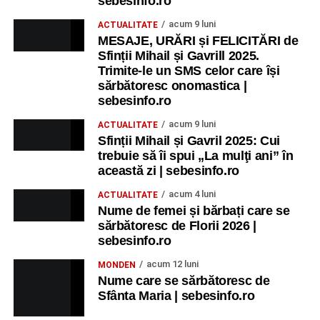
sebesinfo.ro
acum 9 luni
ACTUALITATE
MESAJE, URĂRI și FELICITĂRI de
Sfinții Mihail și Gavrill 2025.
Trimite-le un SMS celor care își
sărbătoresc onomastica |
sebesinfo.ro
acum 9 luni
ACTUALITATE
Sfinții Mihail și Gavril 2025: Cui
trebuie să îi spui „La mulţi ani” în
această zi | sebesinfo.ro
acum 4 luni
ACTUALITATE
Nume de femei și bărbați care se
sărbătoresc de Florii 2026 |
sebesinfo.ro
acum 12 luni
MONDEN
Nume care se sărbătoresc de
Sfânta Maria | sebesinfo.ro