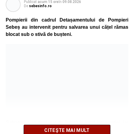
Publicat
acum 15 ore
în
09.08.2026
De
sebesinfo.ro
Pompierii din cadrul Detașamentului de Pompieri
Sebeș au intervenit pentru salvarea unui cățel rămas
blocat sub o stivă de bușteni.
Salvatorii s-au deplasat de îndată la locul intervenției, iar
după o operațiune de scurtă durată au reușit să extragă
CITEȘTE MAI MULT