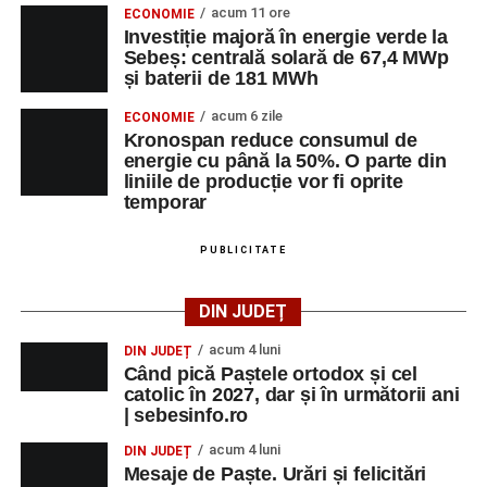
acum 11 ore
ECONOMIE
Investiție majoră în energie verde la
Sebeș: centrală solară de 67,4 MWp
și baterii de 181 MWh
acum 6 zile
ECONOMIE
Kronospan reduce consumul de
energie cu până la 50%. O parte din
liniile de producție vor fi oprite
temporar
PUBLICITATE
DIN JUDEȚ
acum 4 luni
DIN JUDEȚ
Când pică Paștele ortodox și cel
catolic în 2027, dar și în următorii ani
| sebesinfo.ro
acum 4 luni
DIN JUDEȚ
Mesaje de Paște. Urări și felicitări