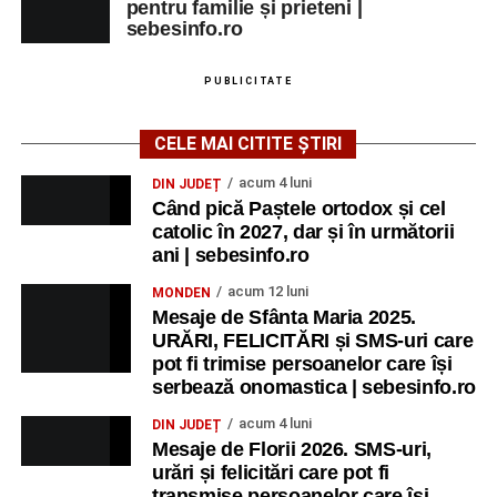
pentru familie și prieteni |
sebesinfo.ro
PUBLICITATE
CELE MAI CITITE ȘTIRI
acum 4 luni
DIN JUDEȚ
Când pică Paștele ortodox și cel
catolic în 2027, dar și în următorii
ani | sebesinfo.ro
acum 12 luni
MONDEN
Mesaje de Sfânta Maria 2025.
URĂRI, FELICITĂRI și SMS-uri care
pot fi trimise persoanelor care își
serbează onomastica | sebesinfo.ro
acum 4 luni
DIN JUDEȚ
Mesaje de Florii 2026. SMS-uri,
urări și felicitări care pot fi
transmise persoanelor care îşi