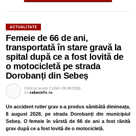
animalul în siguranță. Cățelul a fost scos teafăr și
nevătămat, spre bucuria celor care au asistat la
intervenție.
ACTUALITATE
Pentru pompierii din Sebeș, fiecare misiune este
Femeie de 66 de ani,
importantă, indiferent dacă este vorba despre salvarea
transportată în stare gravă la
unei persoane sau a unui animal.
spital după ce a fost lovită de
„Pentru noi, fiecare viață contează!”
, au transmis
o motocicletă pe strada
reprezentanții ISU Alba.
Dorobanți din Sebeș
Publicat
acum 2 zile
în
08.08.2026
Adaugă-ne ca sursă preferată
De
sebesinfo.ro
Un accident rutier grav s-a produs sâmbătă dimineața,
Urmărește-ne pe Google News
8 august 2026, pe strada Dorobanți din municipiul
Sebeș. O femeie în vârstă de 66 de ani a fost rănită
Ultimele știri din Sebeș
grav după ce a fost lovită de o motocicletă.