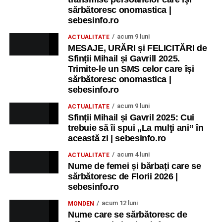
sărbătoresc onomastica |
sebesinfo.ro
acum 9 luni
ACTUALITATE
MESAJE, URĂRI și FELICITĂRI de
Sfinții Mihail și Gavrill 2025.
Trimite-le un SMS celor care își
sărbătoresc onomastica |
sebesinfo.ro
acum 9 luni
ACTUALITATE
Sfinții Mihail și Gavril 2025: Cui
trebuie să îi spui „La mulţi ani” în
această zi | sebesinfo.ro
acum 4 luni
ACTUALITATE
Nume de femei și bărbați care se
sărbătoresc de Florii 2026 |
sebesinfo.ro
acum 12 luni
MONDEN
Nume care se sărbătoresc de