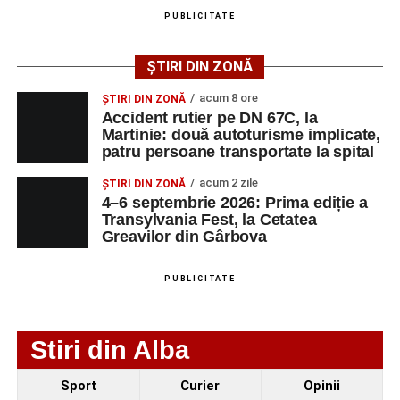
PUBLICITATE
Urmărește-ne pe Google News
ȘTIRI DIN ZONĂ
Ultimele știri din Sebeș
acum 8 ore
ȘTIRI DIN ZONĂ
Accident rutier pe DN 67C, la
Accident rutier pe DN 67C, la Martinie: două
Martinie: două autoturisme implicate,
patru persoane transportate la spital
autoturisme implicate, patru persoane
transportate la spital
acum 2 zile
ȘTIRI DIN ZONĂ
4–6 septembrie 2026: Prima ediție a
Investiție majoră în energie verde la Sebeș:
Transylvania Fest, la Cetatea
centrală solară de 67,4 MWp și baterii de 181 MWh
Greavilor din Gârbova
O nouă viață salvată de pompierii din Sebeș. Un
cățel a fost scos în siguranță de sub o stivă de
PUBLICITATE
bușteni
Stiri din Alba
Sport
Curier
Opinii