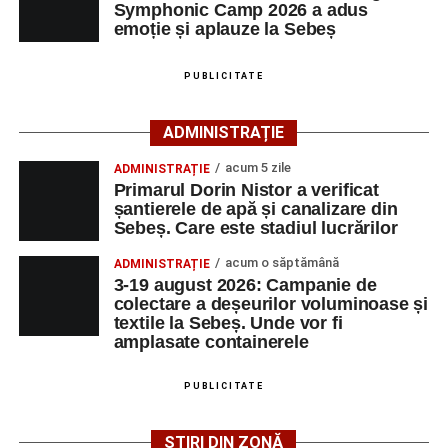
perfecționare, repetiții și activități artistice desfășurate sub
Symphonic Camp 2026 a adus
îndrumarea unor profesori și mentori.
emoție și aplauze la Sebeș
Urmărește-ne pe Google News
PUBLICITATE
Ultimele știri din Sebeș
ADMINISTRAȚIE
Duminică, 23 august 2026, Râpa Roșie găzduiește
acum 5 zile
ADMINISTRAȚIE
cea de-a III-a ediție a concursului „CicloAventurier
Primarul Dorin Nistor a verificat
de Sebeș”
șantierele de apă și canalizare din
Sebeș. Care este stadiul lucrărilor
Primul concert din cadrul String Symphonic Camp
2026 a adus emoție și aplauze la Sebeș
acum o săptămână
ADMINISTRAȚIE
3-19 august 2026: Campanie de
În luna august, cele mai recente lucrări ale lui Eugen
colectare a deșeurilor voluminoase și
Măcinic pot fi admirate la Primăria Sebeș
textile la Sebeș. Unde vor fi
amplasate containerele
După mai multe zile de pregătire intensivă, participanții
au venit la Sebeș și au susținut un recital apreciat de
PUBLICITATE
public. Fiecare interpretare a evidențiat nivelul artistic al
tinerilor muzicieni și munca depusă în cadrul taberei, iar
ȘTIRI DIN ZONĂ