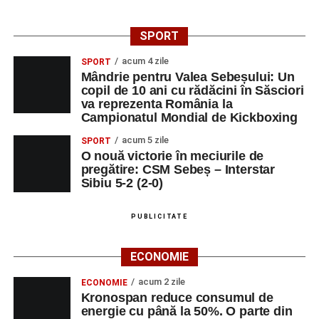
SPORT
acum 4 zile
SPORT
Mândrie pentru Valea Sebeșului: Un
copil de 10 ani cu rădăcini în Săsciori
va reprezenta România la
Campionatul Mondial de Kickboxing
acum 5 zile
SPORT
O nouă victorie în meciurile de
pregătire: CSM Sebeș – Interstar
Sibiu 5-2 (2-0)
PUBLICITATE
ECONOMIE
acum 2 zile
ECONOMIE
Kronospan reduce consumul de
energie cu până la 50%. O parte din