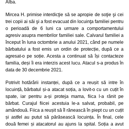
Alba.
Mircea H. primise interdicţie să se apropie de soţie şi cei
trei copii ai săi şi a fost evacuat din locuinţa familiei pentru
o perioadă de 6 luni ca urmare a comportamentului
agresiv asupra membrilor familiei sale. Calvarul familiei a
început în luna octombrie a anului 2021, când pe numele
bărbatului a fost emis un ordin de protecție, după ce a
agresat-o pe soție. Acesta a continuat să își contacteze
familia, deși îi era interzis acest lucu. Atacul s-a produs în
data de 30 decembrie 2021.
Potrivit hotărârii instanței, după ce a reușit să intre în
locuință, bărbatul și-a atacat soția, a lovit-o cu un cuțit în
spate, iar pentru a-și proteja mama, fiica l-a rănit pe
bărbat. Curajul fiicei acestuia le-a salvat, probabil, pe
amândouă. Fiica a reușit să îl rănească în piept cu un cuțit
și astfel au putut să părăsească locuința. În final, cele
două femei și atacatorul au ajuns la spital. Soția a avut