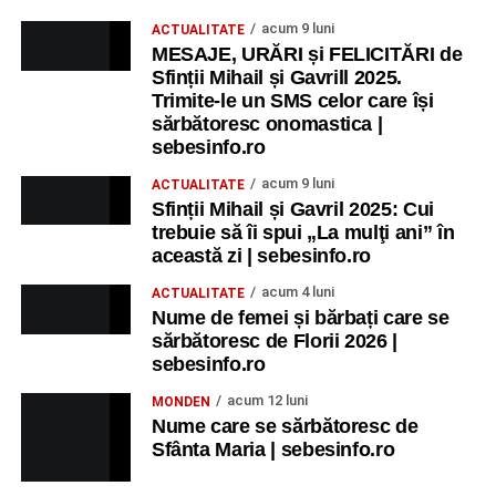
acum 9 luni
ACTUALITATE
MESAJE, URĂRI și FELICITĂRI de
Sfinții Mihail și Gavrill 2025.
Trimite-le un SMS celor care își
sărbătoresc onomastica |
sebesinfo.ro
acum 9 luni
ACTUALITATE
Sfinții Mihail și Gavril 2025: Cui
trebuie să îi spui „La mulţi ani” în
această zi | sebesinfo.ro
acum 4 luni
ACTUALITATE
Nume de femei și bărbați care se
sărbătoresc de Florii 2026 |
sebesinfo.ro
acum 12 luni
MONDEN
Nume care se sărbătoresc de
Sfânta Maria | sebesinfo.ro