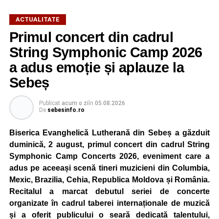
ACTUALITATE
Primul concert din cadrul
După două ediții organizate în Parcul Arini, competiția se
mută într-un nou decor, oferind participanților ocazia de a
String Symphonic Camp 2026
concura într-un cadru natural deosebit. Evenimentul este
a adus emoție și aplauze la
destinat copiilor și adolescenților cu vârste cuprinse între
Sebeș
5 și 18 ani, iar participarea este gratuită.
Publicat
acum o zi
în
05.08.2026
Organizatorii au pregătit trasee adaptate fiecărei categorii
De
sebesinfo.ro
de vârstă, astfel încât competiția să fie accesibilă atât
celor aflați la început de drum, cât și celor cu experiență în
Biserica Evanghelică Lutherană din Sebeș a găzduit
mountain bike. La finalul întrecerii, cei mai bine clasați
duminică, 2 august, primul concert din cadrul String
concurenți vor fi recompensați cu premii în bani și premii
Symphonic Camp Concerts 2026, eveniment care a
oferite de partenerii evenimentului.
adus pe aceeași scenă tineri muzicieni din Columbia,
Mexic, Brazilia, Cehia, Republica Moldova și România.
Înaintea zilei de concurs, participanții își vor putea ridica
Recitalul a marcat debutul seriei de concerte
numerele de concurs, confirma înscrierile online sau se
organizate în cadrul taberei internaționale de muzică
vor putea înscrie direct la competiție în cadrul Punctului
și a oferit publicului o seară dedicată talentului,