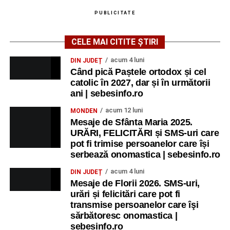
PUBLICITATE
CELE MAI CITITE ȘTIRI
acum 4 luni
DIN JUDEȚ
Când pică Paștele ortodox și cel
catolic în 2027, dar și în următorii
ani | sebesinfo.ro
acum 12 luni
MONDEN
Mesaje de Sfânta Maria 2025.
URĂRI, FELICITĂRI și SMS-uri care
pot fi trimise persoanelor care își
serbează onomastica | sebesinfo.ro
acum 4 luni
DIN JUDEȚ
Mesaje de Florii 2026. SMS-uri,
urări și felicitări care pot fi
transmise persoanelor care îşi
sărbătoresc onomastica |
sebesinfo.ro