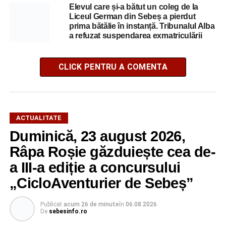
Elevul care și-a bătut un coleg de la
Liceul German din Sebeș a pierdut
prima bătălie în instanță. Tribunalul Alba
a refuzat suspendarea exmatriculării
CLICK PENTRU A COMENTA
ACTUALITATE
Duminică, 23 august 2026,
Râpa Roșie găzduiește cea de-
a III-a ediție a concursului
„CicloAventurier de Sebeș”
Publicat
acum 26 de minute
în
06.08.2026
De
sebesinfo.ro