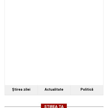
Organizatorii au transmis că recitalul de la Sebeș
reprezintă doar începutul unei serii de concerte care vor
Ştirea zilei
Actualitate
Politică
avea loc pe parcursul taberei, oferind comunității din
județul Alba ocazia de a descoperi tineri interpreți talentați
și de a lua parte la un veritabil schimb cultural prin
ȘTIREA TA