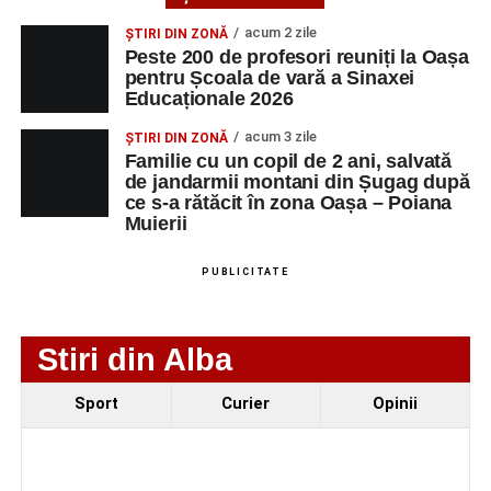
spectatorii au răsplătit prestațiile cu aplauze îndelungate.
acum 2 zile
ȘTIRI DIN ZONĂ
Peste 200 de profesori reuniți la Oașa
pentru Școala de vară a Sinaxei
Educaționale 2026
acum 3 zile
ȘTIRI DIN ZONĂ
Familie cu un copil de 2 ani, salvată
de jandarmii montani din Șugag după
ce s-a rătăcit în zona Oașa – Poiana
Muierii
PUBLICITATE
Stiri din Alba
Evenimentul face parte din programul
String Symphonic
Sport
Curier
Opinii
Camp 2026
, proiect susținut de
Rotary Club Alba Iulia
,
care urmărește să ofere tinerilor muzicieni oportunitatea
de a se perfecționa, de a colabora cu artiști din alte țări și
de a evolua împreună în fața publicului.