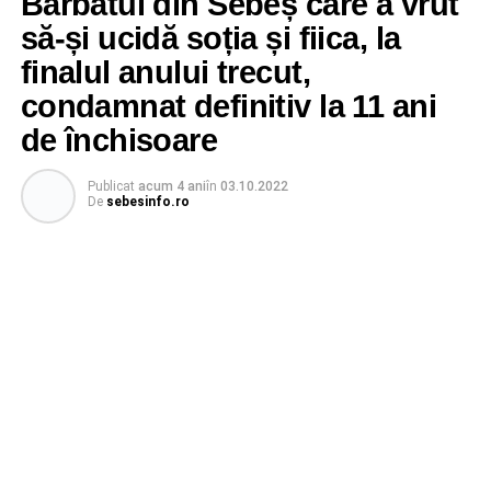
Bărbatul din Sebeș care a vrut
să-și ucidă soția și fiica, la
finalul anului trecut,
condamnat definitiv la 11 ani
de închisoare
Publicat
acum 4 ani
în
03.10.2022
De
sebesinfo.ro