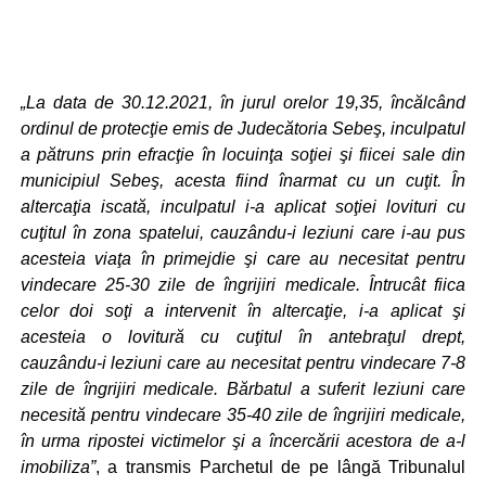
„La data de 30.12.2021, în jurul orelor 19,35, încălcând
ordinul de protecţie emis de Judecătoria Sebeş, inculpatul
a pătruns prin efracţie în locuinţa soţiei şi fiicei sale din
municipiul Sebeş, acesta fiind înarmat cu un cuţit. În
altercaţia iscată, inculpatul i-a aplicat soţiei lovituri cu
cuţitul în zona spatelui, cauzându-i leziuni care i-au pus
acesteia viaţa în primejdie şi care au necesitat pentru
vindecare 25-30 zile de îngrijiri medicale. Întrucât fiica
celor doi soţi a intervenit în altercaţie, i-a aplicat şi
acesteia o lovitură cu cuţitul în antebraţul drept,
cauzându-i leziuni care au necesitat pentru vindecare 7-8
zile de îngrijiri medicale. Bărbatul a suferit leziuni care
necesită pentru vindecare 35-40 zile de îngrijiri medicale,
în urma ripostei victimelor şi a încercării acestora de a-l
imobiliza”
, a transmis Parchetul de pe lângă Tribunalul