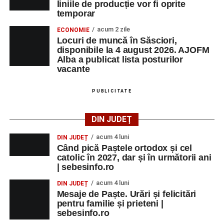
liniile de producție vor fi oprite
temporar
acum 2 zile
ECONOMIE
Locuri de muncă în Săsciori,
disponibile la 4 august 2026. AJOFM
Alba a publicat lista posturilor
vacante
PUBLICITATE
DIN JUDEȚ
acum 4 luni
DIN JUDEȚ
Când pică Paștele ortodox și cel
catolic în 2027, dar și în următorii ani
| sebesinfo.ro
acum 4 luni
DIN JUDEȚ
Mesaje de Paște. Urări și felicitări
pentru familie și prieteni |
sebesinfo.ro