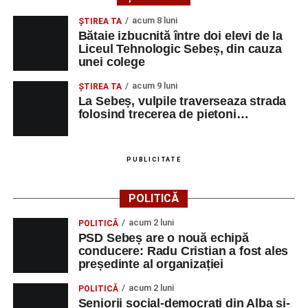
muzică.
acum 8 luni
ŞTIREA TA
Bătaie izbucnită între doi elevi de la
Liceul Tehnologic Sebeș, din cauza
unei colege
Adaugă-ne ca sursă preferată
acum 9 luni
ŞTIREA TA
La Sebeș, vulpile traverseaza strada
Urmărește-ne pe Google News
folosind trecerea de pietoni…
Ultimele știri din Sebeș
PUBLICITATE
Duminică, 23 august 2026, Râpa Roșie găzduiește
cea de-a III-a ediție a concursului „CicloAventurier
POLITICĂ
de Sebeș”
acum 2 luni
POLITICĂ
Primul concert din cadrul String Symphonic Camp
PSD Sebeș are o nouă echipă
2026 a adus emoție și aplauze la Sebeș
conducere: Radu Cristian a fost ales
președinte al organizației
În luna august, cele mai recente lucrări ale lui Eugen
Măcinic pot fi admirate la Primăria Sebeș
acum 2 luni
POLITICĂ
Seniorii social-democrați din Alba și-