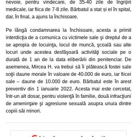
nevoie, pentru vindecare, de 35-40 zile de îngrijiri
medicale, iar fiica de 7-8 zile. Bărbatul a stat și el în spital,
dar, în final, a ajuns la închisoare.
Pe lângă condamnarea la închisoare, acesta a primit
interdicţia de a comunica cu victimele sale şi dreptul de a
se apropia de locuinţa, locul de muncă, şcoală sau alte
locuri unde acestea desfăşoară activităţi sociale pe o
durată de 1 an de la data eliberării din penitenciar. De
asemenea, Mircea H. va trebui să îi plătească fostei sale
soţii daune morale în valoare de 40.000 de euro, iar fiicei
sale – daune de 10.000 de euro. Bărbatul este în arest
preventiv din 1 ianuarie 2022. Acesta mai este cercetat,
într-un alt dosar, pentru violenţă în familie, două infracţiuni
de ameninţare şi agresiune sexuală asupra unuia dintre
copiii săi minori.