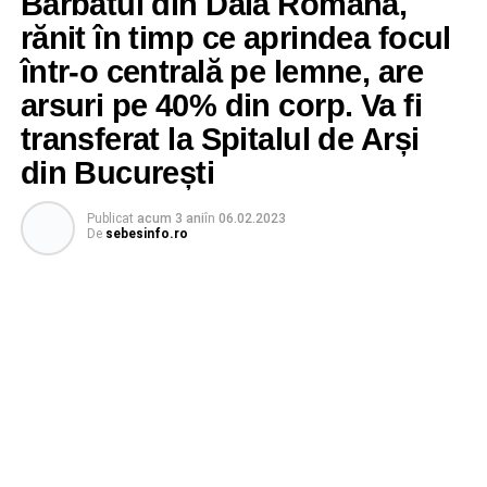
Bărbatul din Daia Română,
rănit în timp ce aprindea focul
într-o centrală pe lemne, are
arsuri pe 40% din corp. Va fi
transferat la Spitalul de Arși
din București
Publicat
acum 3 ani
în
06.02.2023
De
sebesinfo.ro