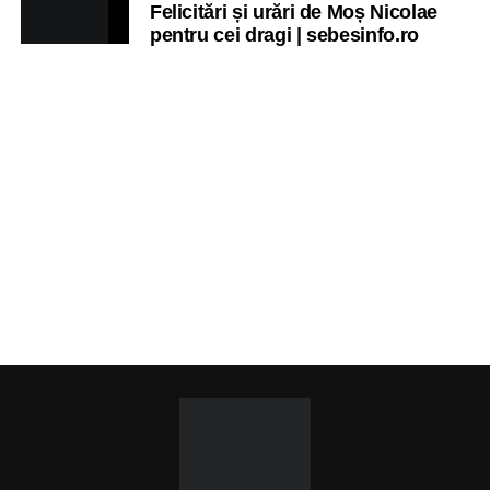
Felicitări și urări de Moș Nicolae
pentru cei dragi | sebesinfo.ro