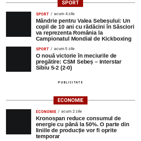
SPORT
profesori, dedicată susținerii unei educații centrate pe
valorile creștin-ortodoxe și pe formarea caracterului
acum 4 zile
SPORT
Mândrie pentru Valea Sebeșului: Un
elevilor. Născută din experiența duhovnicească și
copil de 10 ani cu rădăcini în Săsciori
formativă a Mănăstirii Oașa, Sinaxa își propune să
va reprezenta România la
sprijine profesorii în regăsirea motivației interioare,
Campionatul Mondial de Kickboxing
oferindu-le nu doar instrumente metodice actuale, ci și
acum 5 zile
SPORT
contexte de sprijin reciproc, colaborare și reconectare la
O nouă victorie în meciurile de
vocația pedagogică autentică.
pregătire: CSM Sebeș – Interstar
Sibiu 5-2 (2-0)
PUBLICITATE
Adaugă-ne ca sursă preferată
ECONOMIE
Urmărește-ne pe Google News
acum 2 zile
ECONOMIE
Kronospan reduce consumul de
Ultimele știri din Sebeș
energie cu până la 50%. O parte din
liniile de producție vor fi oprite
Primăria Sebeș a decis să reducă intensitatea
temporar