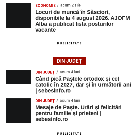
iluminatului public pe timpul nopții, în contextul
acum 2 zile
ECONOMIE
apelului la economii al Guvernului Bolojan
Locuri de muncă în Săsciori,
disponibile la 4 august 2026. AJOFM
Duminică, 23 august 2026, Râpa Roșie găzduiește
Alba a publicat lista posturilor
cea de-a III-a ediție a concursului „CicloAventurier
vacante
de Sebeș”
PUBLICITATE
Primul concert din cadrul String Symphonic Camp
2026 a adus emoție și aplauze la Sebeș
DIN JUDEȚ
acum 4 luni
DIN JUDEȚ
Când pică Paștele ortodox și cel
catolic în 2027, dar și în următorii ani
| sebesinfo.ro
acum 4 luni
DIN JUDEȚ
Mesaje de Paște. Urări și felicitări
pentru familie și prieteni |
sebesinfo.ro
PUBLICITATE