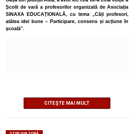
Școlii de vară a profesorilor organizată de Asociația
SINAXA EDUCAȚIONALĂ, cu tema „Câți profesori,
atâtea idei bune – Participare, consens și acțiune în
școală”.
CITEȘTE MAI MULT
La ediția din acest an au participat peste 200 de cadre
ȘTIRI DIN ZONĂ