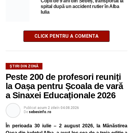
Copil de 9 ani din Sebeș, transportat la
spital după un accident rutier în Alba
Iulia
CLICK PENTRU A COMENTA
ȘTIRI DIN ZONĂ
Peste 200 de profesori reuniți
la Oașa pentru Școala de vară
a Sinaxei Educaționale 2026
Publicat
acum 2 zile
în
04.08.2026
De
sebesinfo.ro
În perioada 30 iulie – 2 august 2026, la Mănăstirea
Oașa din județul Alba, a avut loc cea de-a treia ediție a