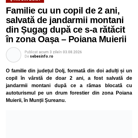
didactice din întreaga țară. Printre participanți s-au aflat
Familie cu un copil de 2 ani,
profesori debutanți, profesori cu experiență, inspectori
școlari, directori de școli, consilieri școlari, educatori și
salvată de jandarmii montani
învățători, reprezentând aproape toate disciplinele din
din Șugag după ce s-a rătăcit
sistemul de învățământ.
în zona Oașa – Poiana Muierii
Participare, consens și asumare în școală
Publicat
acum 3 zile
în
03.08.2026
De
sebesinfo.ro
Tema ediției din acest an a pornit de la convingerea că
școala românească dispune de una dintre cele mai
O familie din județul Dolj, formată din doi adulți și un
importante resurse: experiența profesorilor. Provocarea nu
copil în vârstă de doar 2 ani, a fost salvată de
este lipsa ideilor, ci identificarea unor contexte în care
jandarmii montani după ce a rămas blocată cu
acestea să poată fi ascultate, validate și transformate în
autoturismul pe un drum forestier din zona Poiana
proiecte comune.
Muierii, în Munții Șureanu.
Pe parcursul celor patru zile, participanții au analizat
procesele de luare a deciziilor, construirea consensului,
gestionarea situațiilor dificile din viața școlii și importanța
asumării responsabilității în actul educațional. Atelierele