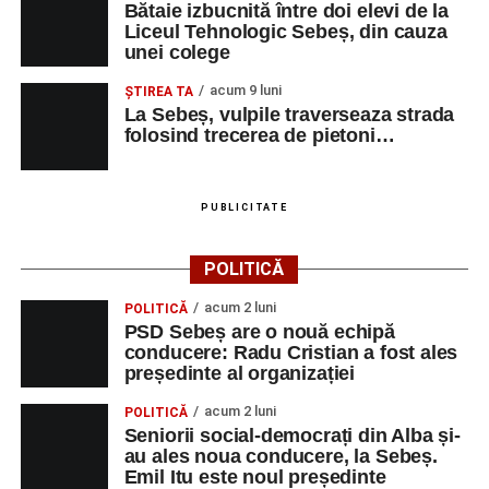
bucurie, prietenie, comuniune, noblețe, profesionalism,
Bătaie izbucnită între doi elevi de la
Liceul Tehnologic Sebeș, din cauza
aprinzând felinarele dinăuntrul tuturor. Vom purta aceste
unei colege
zile în coroana de lumină a sufletelor, amintind că
adevărata măreție stă în slujire. Autentică conlucrare, cu
acum 9 luni
ŞTIREA TA
oameni care inspiră, simți că adaugi în galerie lecții de
La Sebeș, vulpile traverseaza strada
folosind trecerea de pietoni…
zbor! Oașa este… Oașa.”
(Prof. Alexandra Leordean)
„Am rămas fermecată de frumusețea locului, de buna lui
rânduială, de efortul imens și de sufletul pe care îl pun
PUBLICITATE
organizatorii pentru buna desfășurare a evenimentului.
Am descoperit că multa știință ori funcția sau statutul nu
POLITICĂ
ține loc de caracter, de omenie. Voi păstra gândul ferm că
acum 2 luni
POLITICĂ
omul sfințește locul.”
(Prof. Ciobanu Crenguța Vasilica)
PSD Sebeș are o nouă echipă
conducere: Radu Cristian a fost ales
„O mare familie, o comunitate pentru trup, minte și suflet,
președinte al organizației
un mod de a lua o gură de aer într-un bombardament
acum 2 luni
POLITICĂ
informatic, mediatic și psihologic.”
(Prof. Boncea Niculina
Seniorii social-democrați din Alba și-
Maria)
au ales noua conducere, la Sebeș.
Emil Itu este noul președinte