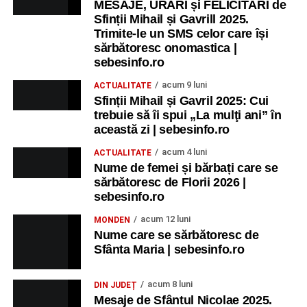
MESAJE, URĂRI și FELICITĂRI de
Sfinții Mihail și Gavrill 2025.
Trimite-le un SMS celor care își
sărbătoresc onomastica |
sebesinfo.ro
acum 9 luni
ACTUALITATE
Sfinții Mihail și Gavril 2025: Cui
trebuie să îi spui „La mulţi ani” în
această zi | sebesinfo.ro
acum 4 luni
ACTUALITATE
Nume de femei și bărbați care se
sărbătoresc de Florii 2026 |
sebesinfo.ro
acum 12 luni
MONDEN
Nume care se sărbătoresc de
Sfânta Maria | sebesinfo.ro
acum 8 luni
DIN JUDEȚ
Mesaje de Sfântul Nicolae 2025.