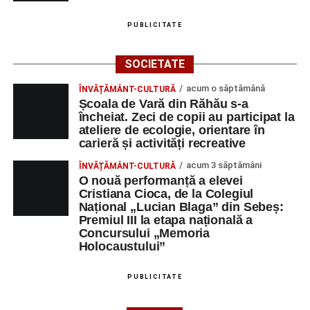
„Voi merge acasă cu gândul că educația și nu numai are
la bază doi piloni: OMUL SFINȚEȘTE LOCUL și VORBA
PUBLICITATE
DULCE MULT ADUCE. De la elev până la părinte și mai
apoi în viața noastră, modul de adresare, tonul și gestica
SOCIETATE
sunt vitale.”
(Prof. Ciura Marinela)
acum o săptămână
ÎNVĂȚĂMÂNT-CULTURĂ
Privind spre ediția următoare
Școala de Vară din Răhău s-a
încheiat. Zeci de copii au participat la
În încheierea evenimentului, organizatorii au anunțat tema
ateliere de ecologie, orientare în
carieră și activități recreative
ediției din 2027, dedicată relației dintre caracter, valori și
educație. După trei ediții care au abordat comunicarea
acum 3 săptămâni
ÎNVĂȚĂMÂNT-CULTURĂ
didactică, dinamica diferențelor, participarea și luarea
O nouă performanță a elevei
Cristiana Cioca, de la Colegiul
deciziilor, comunitatea Sinaxa Educațională își propune
Național „Lucian Blaga” din Sebeș:
să revină la întrebările fundamentale despre valorile care
Premiul III la etapa națională a
stau la baza actului educațional și despre rolul
Concursului „Memoria
profesorului în formarea caracterului tinerilor.
Holocaustului”
Despre comunitatea Sinaxa Educațională
PUBLICITATE
Asociația
„Sinaxa Educațională”
este o comunitate de