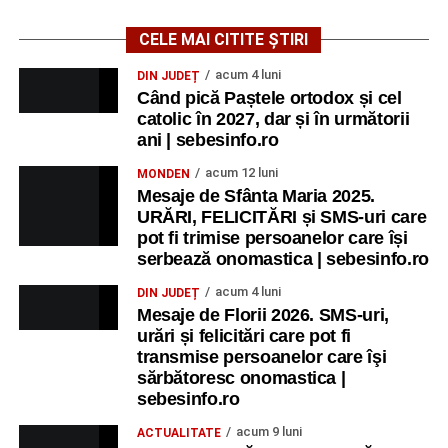
CELE MAI CITITE ȘTIRI
acum 4 luni
DIN JUDEȚ
Când pică Paștele ortodox și cel
catolic în 2027, dar și în următorii
ani | sebesinfo.ro
acum 12 luni
MONDEN
Mesaje de Sfânta Maria 2025.
URĂRI, FELICITĂRI și SMS-uri care
pot fi trimise persoanelor care își
serbează onomastica | sebesinfo.ro
acum 4 luni
DIN JUDEȚ
Mesaje de Florii 2026. SMS-uri,
urări și felicitări care pot fi
transmise persoanelor care îşi
sărbătoresc onomastica |
sebesinfo.ro
acum 9 luni
ACTUALITATE