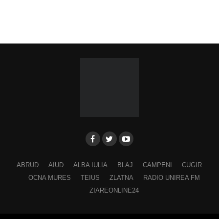
ABRUD
AIUD
ALBA IULIA
BLAJ
CAMPENI
CUGIR
OCNA MURES
TEIUS
ZLATNA
RADIO UNIREA FM
ZIAREONLINE24