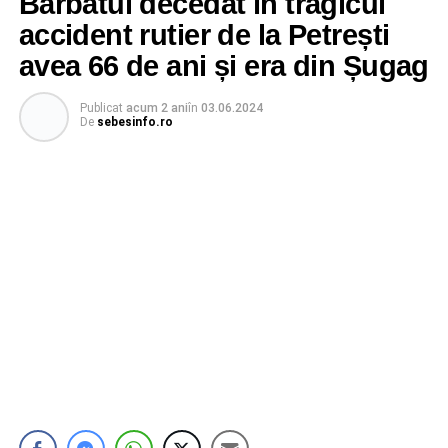
Bărbatul decedat în tragicul
accident rutier de la Petrești
avea 66 de ani și era din Șugag
Publicat
acum 2 ani
în
03.06.2024
De
sebesinfo.ro