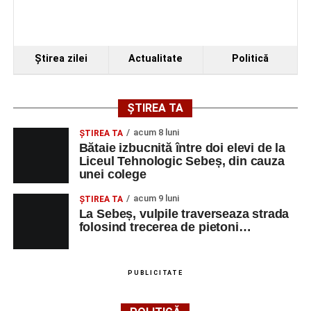
Ştirea zilei
Actualitate
Politică
ȘTIREA TA
acum 8 luni
ŞTIREA TA
Bătaie izbucnită între doi elevi de la
Liceul Tehnologic Sebeș, din cauza
unei colege
acum 9 luni
ŞTIREA TA
La Sebeș, vulpile traverseaza strada
folosind trecerea de pietoni…
PUBLICITATE