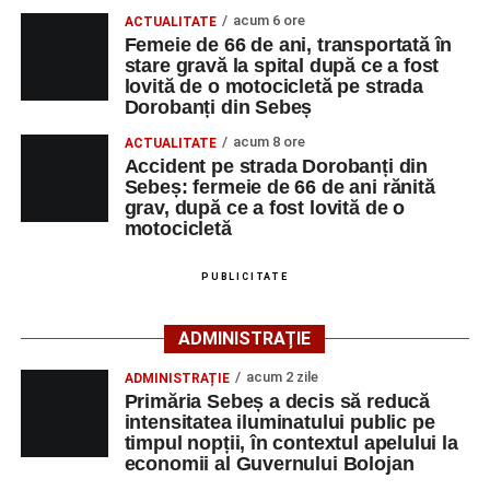
spital după ce a fost lovită de o motocicletă pe
acum 6 ore
ACTUALITATE
strada Dorobanți din Sebeș
La locul accidentului intervine Detașamentul de Pompieri
Femeie de 66 de ani, transportată în
Accident pe strada Dorobanți din Sebeș: fermeie
stare gravă la spital după ce a fost
Sebeș, cu o autospecială de stingere cu apă și spumă și
lovită de o motocicletă pe strada
de 66 de ani rănită grav, după ce a fost lovită de o
un echipaj de Terapie Intensivă Mobilă, pentru acordarea
Dorobanți din Sebeș
motocicletă
primului ajutor medical și asigurarea măsurilor specifice.
acum 8 ore
ACTUALITATE
4–6 septembrie 2026: Prima ediție a Transylvania
Accident pe strada Dorobanți din
Polițiștii s-au deplasat la fața locului pentru efectuarea
Fest, la Cetatea Greavilor din Gârbova
Sebeș: fermeie de 66 de ani rănită
cercetărilor și stabilirea împrejurărilor exacte în care s-a
grav, după ce a fost lovită de o
produs accidentul. De asemenea, aceștia acționează
motocicletă
pentru fluidizarea traficului rutier în zonă.
PUBLICITATE
ACTUALIZARE:
„Victima, o persoană de sex feminin de
66 ani, va fi transportată la UPU Alba Iulia”
, a mai
ADMINISTRAȚIE
transmis ISU Alba.
acum 2 zile
ADMINISTRAȚIE
Primăria Sebeș a decis să reducă
intensitatea iluminatului public pe
timpul nopții, în contextul apelului la
Adaugă-ne ca sursă preferată
economii al Guvernului Bolojan