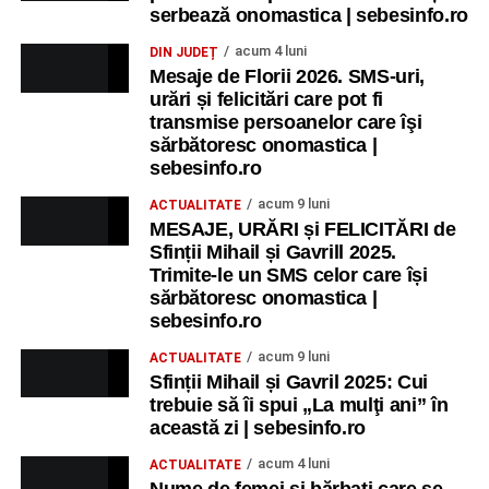
serbează onomastica | sebesinfo.ro
acum 4 luni
DIN JUDEȚ
Mesaje de Florii 2026. SMS-uri,
urări și felicitări care pot fi
transmise persoanelor care îşi
sărbătoresc onomastica |
sebesinfo.ro
acum 9 luni
ACTUALITATE
MESAJE, URĂRI și FELICITĂRI de
Sfinții Mihail și Gavrill 2025.
Trimite-le un SMS celor care își
sărbătoresc onomastica |
sebesinfo.ro
acum 9 luni
ACTUALITATE
Sfinții Mihail și Gavril 2025: Cui
trebuie să îi spui „La mulţi ani” în
această zi | sebesinfo.ro
acum 4 luni
ACTUALITATE
Nume de femei și bărbați care se