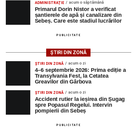
acum o săptămână
ADMINISTRAȚIE
Urmărește-ne pe Google News
Primarul Dorin Nistor a verificat
șantierele de apă și canalizare din
Sebeș. Care este stadiul lucrărilor
Ultimele știri din Sebeș
Femeie de 66 de ani, transportată în stare gravă la
PUBLICITATE
spital după ce a fost lovită de o motocicletă pe
strada Dorobanți din Sebeș
ȘTIRI DIN ZONĂ
Accident pe strada Dorobanți din Sebeș: fermeie
acum o zi
ȘTIRI DIN ZONĂ
de 66 de ani rănită grav, după ce a fost lovită de o
4–6 septembrie 2026: Prima ediție a
motocicletă
Transylvania Fest, la Cetatea
Greavilor din Gârbova
4–6 septembrie 2026: Prima ediție a Transylvania
Fest, la Cetatea Greavilor din Gârbova
acum o zi
ȘTIRI DIN ZONĂ
Accident rutier la ieșirea din Șugag
spre Popasul Regelui. Intervin
pompierii din Sebeș
PUBLICITATE