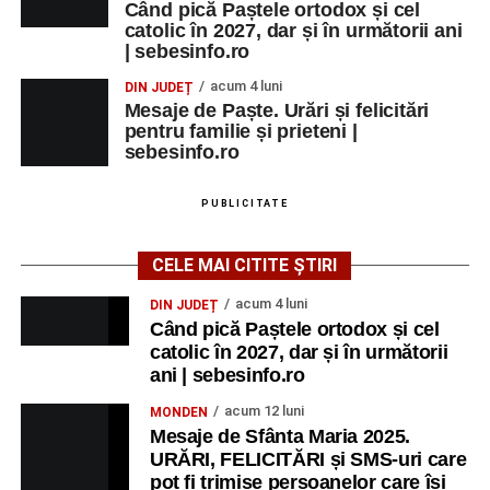
Când pică Paștele ortodox și cel
catolic în 2027, dar și în următorii ani
| sebesinfo.ro
acum 4 luni
DIN JUDEȚ
Mesaje de Paște. Urări și felicitări
pentru familie și prieteni |
sebesinfo.ro
PUBLICITATE
CELE MAI CITITE ȘTIRI
acum 4 luni
DIN JUDEȚ
Când pică Paștele ortodox și cel
catolic în 2027, dar și în următorii
ani | sebesinfo.ro
acum 12 luni
MONDEN
Mesaje de Sfânta Maria 2025.
URĂRI, FELICITĂRI și SMS-uri care
pot fi trimise persoanelor care își