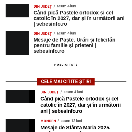
acum 4 luni
DIN JUDEȚ
Când pică Paștele ortodox și cel
catolic în 2027, dar și în următorii ani
| sebesinfo.ro
acum 4 luni
DIN JUDEȚ
Mesaje de Paște. Urări și felicitări
pentru familie și prieteni |
sebesinfo.ro
PUBLICITATE
CELE MAI CITITE ȘTIRI
acum 4 luni
DIN JUDEȚ
Când pică Paștele ortodox și cel
catolic în 2027, dar și în următorii
ani | sebesinfo.ro
acum 12 luni
MONDEN
Mesaje de Sfânta Maria 2025.