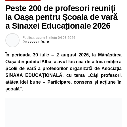
Peste 200 de profesori reuniți
la Oașa pentru Școala de vară
a Sinaxei Educaționale 2026
Publicat
acum 3 zile
în
04.08.2026
De
sebesinfo.ro
În perioada 30 iulie – 2 august 2026, la Mănăstirea
Oașa din județul Alba, a avut loc cea de-a treia ediție a
Școlii de vară a profesorilor organizată de Asociația
SINAXA EDUCAȚIONALĂ, cu tema „Câți profesori,
atâtea idei bune – Participare, consens și acțiune în
școală”.