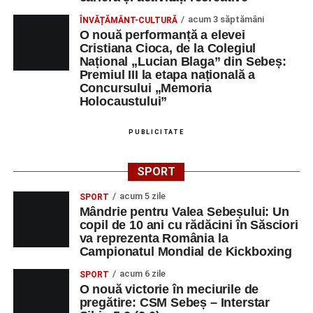
educație. După trei ediții care au abordat comunicarea
didactică, dinamica diferențelor, participarea și luarea
acum 3 săptămâni
ÎNVĂȚĂMÂNT-CULTURĂ
O nouă performanță a elevei
deciziilor, comunitatea Sinaxa Educațională își propune
Cristiana Cioca, de la Colegiul
să revină la întrebările fundamentale despre valorile care
Național „Lucian Blaga” din Sebeș:
stau la baza actului educațional și despre rolul
Premiul III la etapa națională a
profesorului în formarea caracterului tinerilor.
Concursului „Memoria
Holocaustului”
Despre comunitatea Sinaxa Educațională
PUBLICITATE
Asociația
„Sinaxa Educațională”
este o comunitate de
profesori, dedicată susținerii unei educații centrate pe
SPORT
valorile creștin-ortodoxe și pe formarea caracterului
acum 5 zile
elevilor. Născută din experiența duhovnicească și
SPORT
Mândrie pentru Valea Sebeșului: Un
formativă a Mănăstirii Oașa, Sinaxa își propune să
copil de 10 ani cu rădăcini în Săsciori
sprijine profesorii în regăsirea motivației interioare,
va reprezenta România la
oferindu-le nu doar instrumente metodice actuale, ci și
Campionatul Mondial de Kickboxing
contexte de sprijin reciproc, colaborare și reconectare la
acum 6 zile
SPORT
vocația pedagogică autentică.
O nouă victorie în meciurile de
pregătire: CSM Sebeș – Interstar