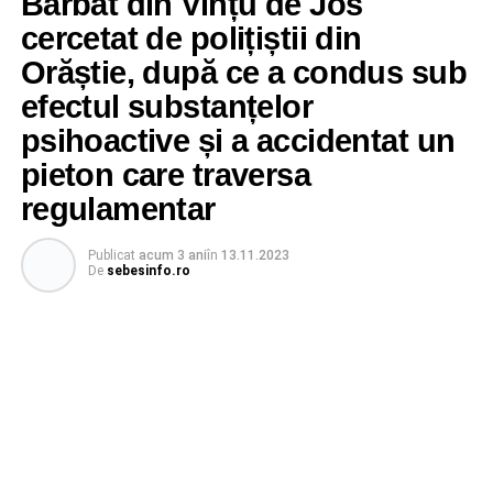
Bărbat din Vințu de Jos
cercetat de polițiștii din
Orăștie, după ce a condus sub
efectul substanțelor
psihoactive și a accidentat un
pieton care traversa
regulamentar
Publicat
acum 3 ani
în
13.11.2023
De
sebesinfo.ro