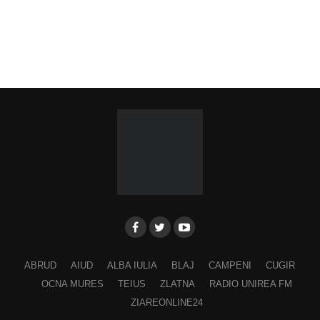
ABRUD
AIUD
ALBA IULIA
BLAJ
CAMPENI
CUGIR
OCNA MURES
TEIUS
ZLATNA
RADIO UNIREA FM
ZIAREONLINE24