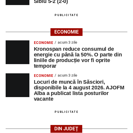
Sibiu 5-2 (2-0)
Adaugă-ne ca sursă preferată
PUBLICITATE
Urmărește-ne pe Google News
ECONOMIE
acum 3 zile
ECONOMIE
Ultimele știri din Sebeș
Kronospan reduce consumul de
energie cu până la 50%. O parte din
Biciclist de 70 de ani, rănit într-un accident rutier
liniile de producție vor fi oprite
temporar
produs pe strada Dorobanți din Sebeș
acum 3 zile
ECONOMIE
Zilele Municipiului Sebeș 2026: zece zile de
Locuri de muncă în Săsciori,
spectacole, filme, sport și evenimente culturale, la
disponibile la 4 august 2026. AJOFM
festivalul „Armonii în Sebeș”. Programul complet
Alba a publicat lista posturilor
vacante
Primăria Sebeș a decis să reducă intensitatea
iluminatului public pe timpul nopții, în contextul
PUBLICITATE
apelului la economii al Guvernului Bolojan
DIN JUDEȚ