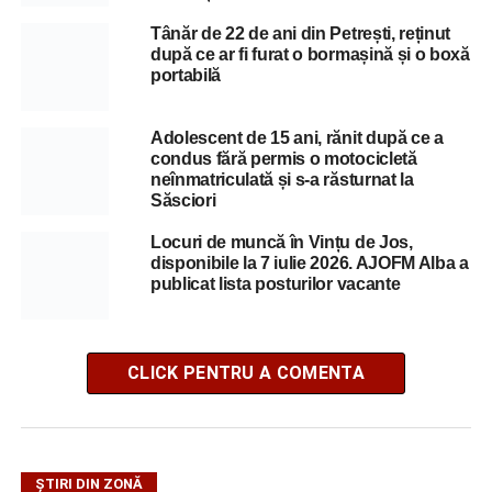
Tânăr de 22 de ani din Petrești, reținut
după ce ar fi furat o bormașină și o boxă
portabilă
Adolescent de 15 ani, rănit după ce a
condus fără permis o motocicletă
neînmatriculată și s-a răsturnat la
Săsciori
Locuri de muncă în Vințu de Jos,
disponibile la 7 iulie 2026. AJOFM Alba a
publicat lista posturilor vacante
CLICK PENTRU A COMENTA
ȘTIRI DIN ZONĂ