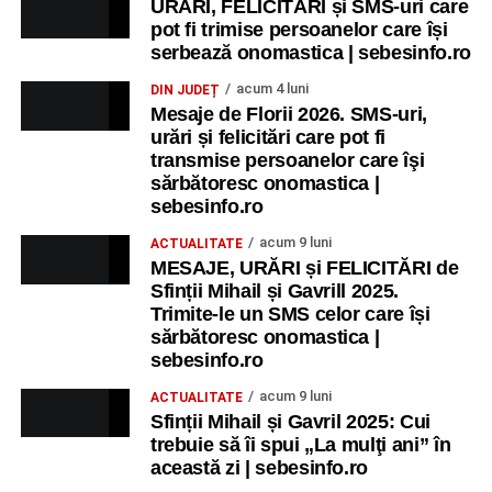
URĂRI, FELICITĂRI și SMS-uri care
pot fi trimise persoanelor care își
serbează onomastica | sebesinfo.ro
acum 4 luni
DIN JUDEȚ
Mesaje de Florii 2026. SMS-uri,
urări și felicitări care pot fi
transmise persoanelor care îşi
sărbătoresc onomastica |
sebesinfo.ro
acum 9 luni
ACTUALITATE
MESAJE, URĂRI și FELICITĂRI de
Sfinții Mihail și Gavrill 2025.
Trimite-le un SMS celor care își
sărbătoresc onomastica |
sebesinfo.ro
acum 9 luni
ACTUALITATE
Sfinții Mihail și Gavril 2025: Cui
trebuie să îi spui „La mulţi ani” în
această zi | sebesinfo.ro