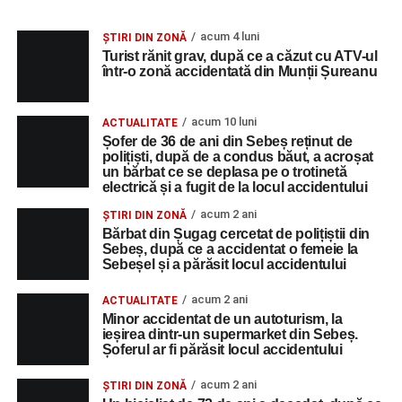
acum 4 luni
ȘTIRI DIN ZONĂ
Turist rănit grav, după ce a căzut cu ATV-ul
într-o zonă accidentată din Munții Șureanu
acum 10 luni
ACTUALITATE
Șofer de 36 de ani din Sebeș reținut de
polițiști, după de a condus băut, a acroșat
un bărbat ce se deplasa pe o trotinetă
electrică și a fugit de la locul accidentului
acum 2 ani
ȘTIRI DIN ZONĂ
Bărbat din Șugag cercetat de polițiștii din
Sebeș, după ce a accidentat o femeie la
Sebeșel și a părăsit locul accidentului
acum 2 ani
ACTUALITATE
Minor accidentat de un autoturism, la
ieșirea dintr-un supermarket din Sebeș.
Șoferul ar fi părăsit locul accidentului
acum 2 ani
ȘTIRI DIN ZONĂ