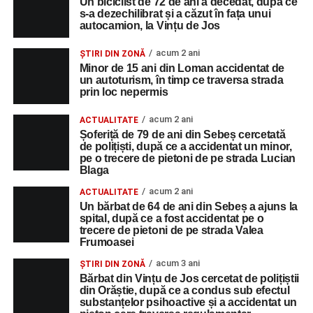
Un biciclist de 72 de ani a decedat, după ce
s-a dezechilibrat și a căzut în fața unui
autocamion, la Vințu de Jos
acum 2 ani
ȘTIRI DIN ZONĂ
Minor de 15 ani din Loman accidentat de
un autoturism, în timp ce traversa strada
prin loc nepermis
acum 2 ani
ACTUALITATE
Șoferiță de 79 de ani din Sebeș cercetată
de polițiști, după ce a accidentat un minor,
pe o trecere de pietoni de pe strada Lucian
Blaga
acum 2 ani
ACTUALITATE
Un bărbat de 64 de ani din Sebeș a ajuns la
spital, după ce a fost accidentat pe o
trecere de pietoni de pe strada Valea
Frumoasei
acum 3 ani
ȘTIRI DIN ZONĂ
Bărbat din Vințu de Jos cercetat de polițiștii
din Orăștie, după ce a condus sub efectul
substanțelor psihoactive și a accidentat un