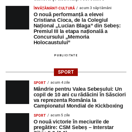
ediției din 2027, dedicată relației dintre caracter, valori și
acum 3 săptămâni
ÎNVĂȚĂMÂNT-CULTURĂ
educație. După trei ediții care au abordat comunicarea
O nouă performanță a elevei
didactică, dinamica diferențelor, participarea și luarea
Cristiana Cioca, de la Colegiul
deciziilor, comunitatea Sinaxa Educațională își propune
Național „Lucian Blaga” din Sebeș:
Premiul III la etapa națională a
să revină la întrebările fundamentale despre valorile care
Concursului „Memoria
stau la baza actului educațional și despre rolul
Holocaustului”
profesorului în formarea caracterului tinerilor.
PUBLICITATE
Despre comunitatea Sinaxa Educațională
SPORT
Asociația
„Sinaxa Educațională”
este o comunitate de
profesori, dedicată susținerii unei educații centrate pe
acum 4 zile
SPORT
valorile creștin-ortodoxe și pe formarea caracterului
Mândrie pentru Valea Sebeșului: Un
elevilor. Născută din experiența duhovnicească și
copil de 10 ani cu rădăcini în Săsciori
va reprezenta România la
formativă a Mănăstirii Oașa, Sinaxa își propune să
Campionatul Mondial de Kickboxing
sprijine profesorii în regăsirea motivației interioare,
oferindu-le nu doar instrumente metodice actuale, ci și
acum 5 zile
SPORT
O nouă victorie în meciurile de
contexte de sprijin reciproc, colaborare și reconectare la
pregătire: CSM Sebeș – Interstar
vocația pedagogică autentică.