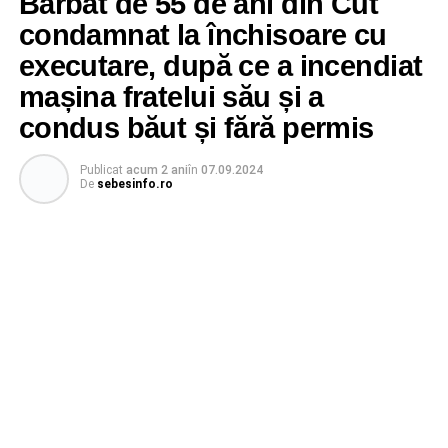
Bărbat de 55 de ani din Cut
condamnat la închisoare cu
executare, după ce a incendiat
mașina fratelui său și a
condus băut și fără permis
Publicat
acum 2 ani
în
07.09.2024
De
sebesinfo.ro