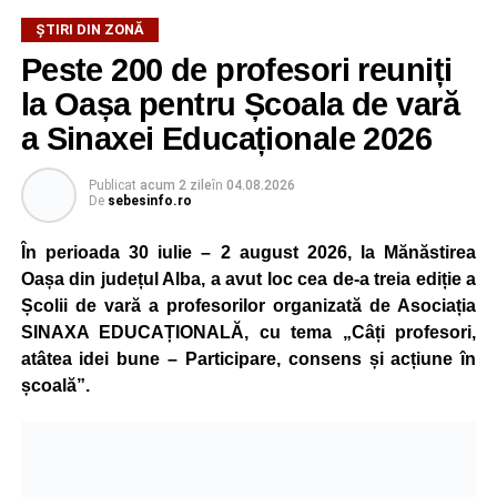
ȘTIRI DIN ZONĂ
Peste 200 de profesori reuniți
la Oașa pentru Școala de vară
a Sinaxei Educaționale 2026
Publicat
acum 2 zile
în
04.08.2026
De
sebesinfo.ro
În perioada 30 iulie – 2 august 2026, la Mănăstirea
Oașa din județul Alba, a avut loc cea de-a treia ediție a
Școlii de vară a profesorilor organizată de Asociația
SINAXA EDUCAȚIONALĂ, cu tema „Câți profesori,
atâtea idei bune – Participare, consens și acțiune în
școală”.