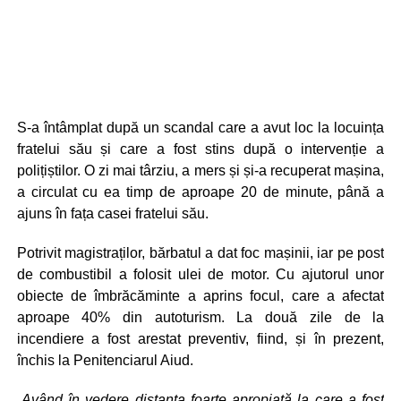
S-a întâmplat după un scandal care a avut loc la locuința
fratelui său și care a fost stins după o intervenție a
polițiștilor. O zi mai târziu, a mers și și-a recuperat mașina,
a circulat cu ea timp de aproape 20 de minute, până a
ajuns în fața casei fratelui său.
Potrivit magistraților, bărbatul a dat foc mașinii, iar pe post
de combustibil a folosit ulei de motor. Cu ajutorul unor
obiecte de îmbrăcăminte a aprins focul, care a afectat
aproape 40% din autoturism. La două zile de la
incendiere a fost arestat preventiv, fiind, și în prezent,
închis la Penitenciarul Aiud.
„Având în vedere distanţa foarte apropiată la care a fost