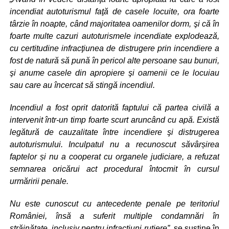
incendiat autoturismul faţă de casele locuite, ora foarte
târzie în noapte, când majoritatea oamenilor dorm, şi că în
foarte multe cazuri autoturismele incendiate explodează,
cu certitudine infracţiunea de distrugere prin incendiere a
fost de natură să pună în pericol alte persoane sau bunuri,
şi anume casele din apropiere şi oamenii ce le locuiau
sau care au încercat să stingă incendiul.
Incendiul a fost oprit datorită faptului că partea civilă a
intervenit într-un timp foarte scurt aruncând cu apă. Există
legătură de cauzalitate între incendiere şi distrugerea
autoturismului. Inculpatul nu a recunoscut săvârșirea
faptelor și nu a cooperat cu organele judiciare, a refuzat
semnarea oricărui act procedural întocmit în cursul
urmăririi penale.
Nu este cunoscut cu antecedente penale pe teritoriul
României, însă a suferit multiple condamnări în
străinătate, inclusiv pentru infracţiuni rutiere”
, se susține în