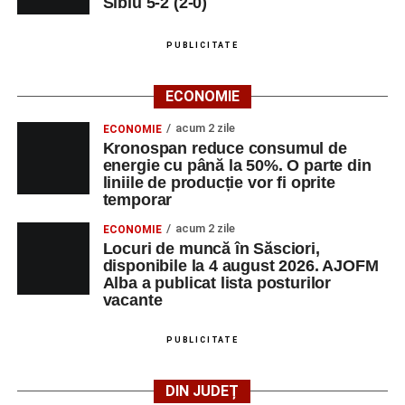
Sibiu 5-2 (2-0)
PUBLICITATE
Adaugă-ne ca sursă preferată
ECONOMIE
Urmărește-ne pe Google News
acum 2 zile
ECONOMIE
Kronospan reduce consumul de
energie cu până la 50%. O parte din
Ultimele știri din Sebeș
liniile de producție vor fi oprite
temporar
Primul concert din cadrul String Symphonic Camp
acum 2 zile
ECONOMIE
2026 a adus emoție și aplauze la Sebeș
Locuri de muncă în Săsciori,
În luna august, cele mai recente lucrări ale lui Eugen
disponibile la 4 august 2026. AJOFM
Alba a publicat lista posturilor
Măcinic pot fi admirate la Primăria Sebeș
vacante
Accident rutier pe strada Decebal din Sebeș. Un
autoturism s-a răsturnat, o persoană a avut nevoie
PUBLICITATE
de îngrijiri medicale
DIN JUDEȚ