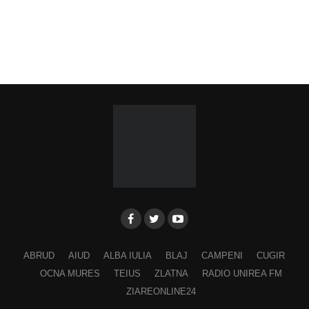
ABRUD
AIUD
ALBA IULIA
BLAJ
CAMPENI
CUGIR
OCNA MURES
TEIUS
ZLATNA
RADIO UNIREA FM
ZIAREONLINE24