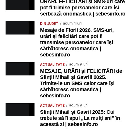
URĂRI, FELICITĂRI și SMS-uri care
pot fi trimise persoanelor care își
serbează onomastica | sebesinfo.ro
acum 4 luni
DIN JUDEȚ
Mesaje de Florii 2026. SMS-uri,
urări și felicitări care pot fi
transmise persoanelor care îşi
sărbătoresc onomastica |
sebesinfo.ro
acum 9 luni
ACTUALITATE
MESAJE, URĂRI și FELICITĂRI de
Sfinții Mihail și Gavrill 2025.
Trimite-le un SMS celor care își
sărbătoresc onomastica |
sebesinfo.ro
acum 9 luni
ACTUALITATE
Sfinții Mihail și Gavril 2025: Cui
trebuie să îi spui „La mulţi ani” în
această zi | sebesinfo.ro