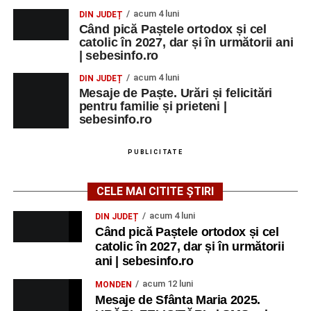
acum 4 luni
DIN JUDEȚ
Când pică Paștele ortodox și cel
catolic în 2027, dar și în următorii ani
| sebesinfo.ro
acum 4 luni
DIN JUDEȚ
Mesaje de Paște. Urări și felicitări
pentru familie și prieteni |
sebesinfo.ro
PUBLICITATE
CELE MAI CITITE ȘTIRI
acum 4 luni
DIN JUDEȚ
Când pică Paștele ortodox și cel
catolic în 2027, dar și în următorii
ani | sebesinfo.ro
acum 12 luni
MONDEN
Mesaje de Sfânta Maria 2025.