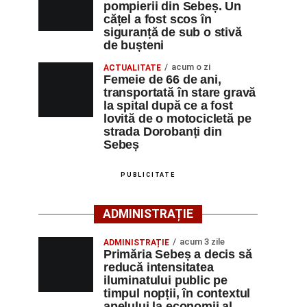
pompierii din Sebeș. Un
cățel a fost scos în
siguranță de sub o stivă
de bușteni
acum o zi
ACTUALITATE
Femeie de 66 de ani,
transportată în stare gravă
la spital după ce a fost
lovită de o motocicletă pe
strada Dorobanți din
Sebeș
PUBLICITATE
ADMINISTRAȚIE
acum 3 zile
ADMINISTRAȚIE
Primăria Sebeș a decis să
reducă intensitatea
iluminatului public pe
timpul nopții, în contextul
apelului la economii al