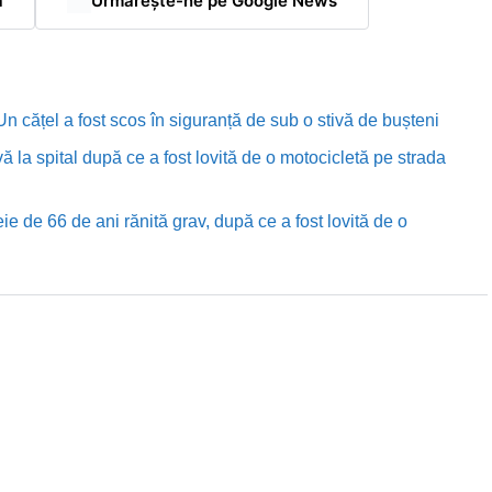
ă
Urmărește-ne pe Google News
n cățel a fost scos în siguranță de sub o stivă de bușteni
ă la spital după ce a fost lovită de o motocicletă pe strada
e de 66 de ani rănită grav, după ce a fost lovită de o