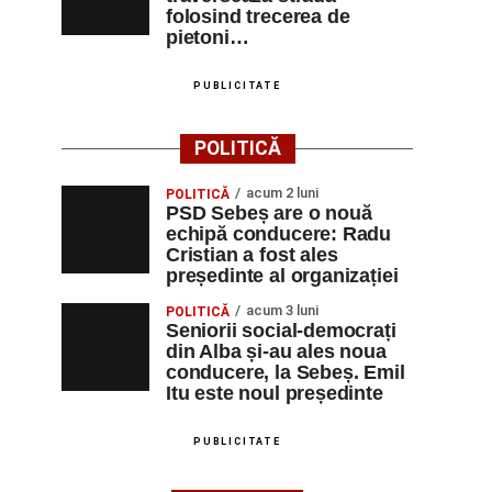
folosind trecerea de
pietoni…
PUBLICITATE
POLITICĂ
acum 2 luni
POLITICĂ
PSD Sebeș are o nouă
echipă conducere: Radu
Cristian a fost ales
președinte al organizației
acum 3 luni
POLITICĂ
Seniorii social-democrați
din Alba și-au ales noua
conducere, la Sebeș. Emil
Itu este noul președinte
PUBLICITATE