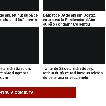
de ani, reținut după ce
Bărbat de 39 de ani din Doștat,
 conducând fără permis
încarcerat la Penitenciarul Aiud
după o condamnare pentru
conducere sub influența alcoolului
e ani din Săsciori,
Tânăr de 22 de ani din Sebeș,
e și-ar fi agresat
reținut după ce ar fi furat un telefon
ocrii
de pe terasa unei cafenele
ENTRU A COMENTA