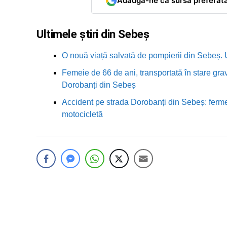
Adaugă-ne ca sursă preferat
Ultimele știri din Sebeș
O nouă viață salvată de pompierii din Sebeș. U
Femeie de 66 de ani, transportată în stare grav
Dorobanți din Sebeș
Accident pe strada Dorobanți din Sebeș: fermei
motocicletă