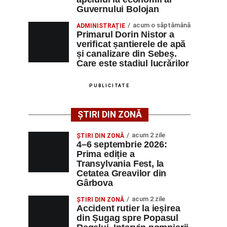
Guvernului Bolojan
acum o săptămână
ADMINISTRAȚIE
Primarul Dorin Nistor a
verificat șantierele de apă
și canalizare din Sebeș.
Care este stadiul lucrărilor
PUBLICITATE
ȘTIRI DIN ZONĂ
acum 2 zile
ȘTIRI DIN ZONĂ
4–6 septembrie 2026:
Prima ediție a
Transylvania Fest, la
Cetatea Greavilor din
Gârbova
acum 2 zile
ȘTIRI DIN ZONĂ
Accident rutier la ieșirea
din Șugag spre Popasul