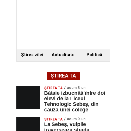
Ştirea zilei
Actualitate
Politică
ȘTIREA TA
acum 8 luni
ŞTIREA TA
Bătaie izbucnită între doi
elevi de la Liceul
Tehnologic Sebeș, din
cauza unei colege
acum 9 luni
ŞTIREA TA
La Sebeș, vulpile
traverseaza strada