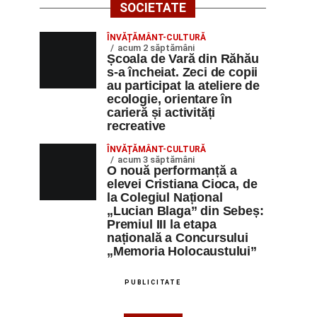
SOCIETATE
ÎNVĂȚĂMÂNT-CULTURĂ
acum 2 săptămâni
Școala de Vară din Răhău
s-a încheiat. Zeci de copii
au participat la ateliere de
ecologie, orientare în
carieră și activități
recreative
ÎNVĂȚĂMÂNT-CULTURĂ
acum 3 săptămâni
O nouă performanță a
elevei Cristiana Cioca, de
la Colegiul Național
„Lucian Blaga” din Sebeș:
Premiul III la etapa
națională a Concursului
„Memoria Holocaustului”
PUBLICITATE