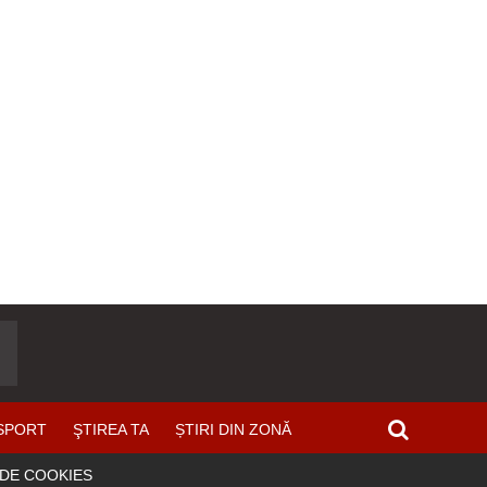
SPORT
ŞTIREA TA
ȘTIRI DIN ZONĂ
 DE COOKIES