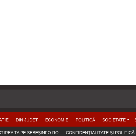
AȚIE
DIN JUDEȚ
ECONOMIE
POLITICĂ
SOCIETATE
ȘTIREA TA PE SEBEȘINFO.RO
CONFIDENȚIALITATE ȘI POLITICĂ