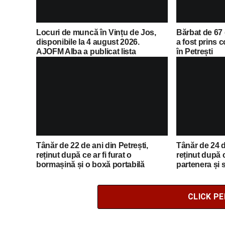
Locuri de muncă în Vințu de Jos,
Bărbat de 67 
disponibile la 4 august 2026.
a fost prins
AJOFM Alba a publicat lista
în Petrești
posturilor vacante
Tânăr de 22 de ani din Petrești,
Tânăr de 24 d
reținut după ce ar fi furat o
reținut după c
bormașină și o boxă portabilă
partenera și s
CLICK P