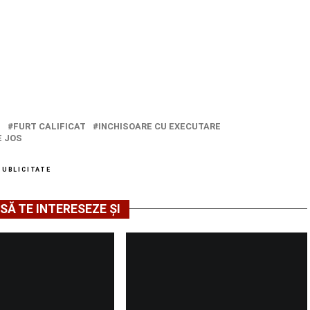
T
FURT CALIFICAT
INCHISOARE CU EXECUTARE
E JOS
PUBLICITATE
SĂ TE INTERESEZE ȘI