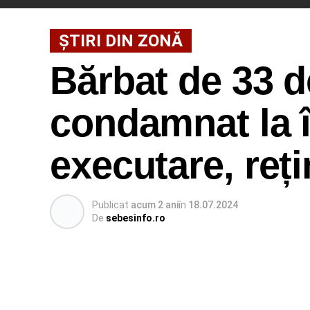
ȘTIRI DIN ZONĂ
Bărbat de 33 d
condamnat la 
executare, reți
Publicat
acum 2 ani
în
18.07.2024
De
sebesinfo.ro