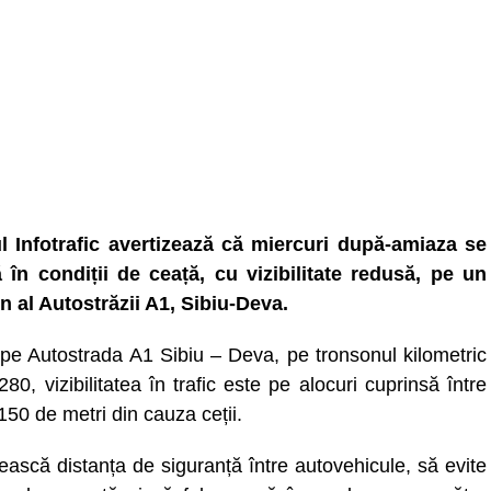
l Infotrafic avertizează că miercuri după-amiaza se
ă în condiții de ceață, cu vizibilitate redusă, pe un
n al Autostrăzii A1, Sibiu-Deva.
, pe Autostrada A1 Sibiu – Deva, pe tronsonul kilometric
80, vizibilitatea în trafic este pe alocuri cuprinsă între
150 de metri din cauza ceții.
rească distanța de siguranță între autovehicule, să evite