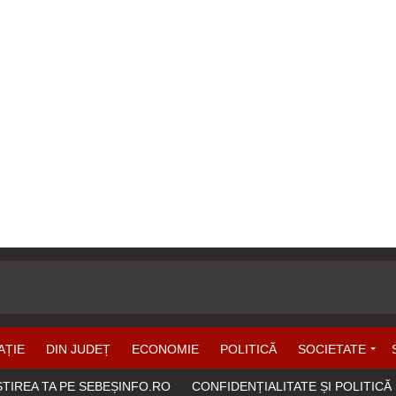
AȚIE
DIN JUDEȚ
ECONOMIE
POLITICĂ
SOCIETATE
ȘTIREA TA PE SEBEȘINFO.RO
CONFIDENȚIALITATE ȘI POLITICĂ