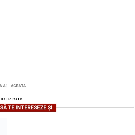
A A1
CEATA
PUBLICITATE
SĂ TE INTERESEZE ȘI