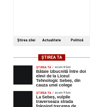
Ştirea zilei
Actualitate
Politică
ȘTIREA TA
acum 8 luni
ŞTIREA TA
Bătaie izbucnită între doi
elevi de la Liceul
Tehnologic Sebeș, din
cauza unei colege
acum 9 luni
ŞTIREA TA
La Sebeș, vulpile
traverseaza strada
folosind trecerea de