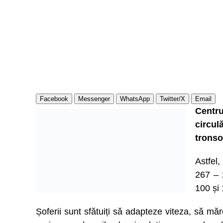
Facebook
Messenger
WhatsApp
Twitter/X
Email
Centru
circul
tronso
Astfel
267 – 2
100 și 
Șoferii sunt sfătuiți să adapteze viteza, să mă