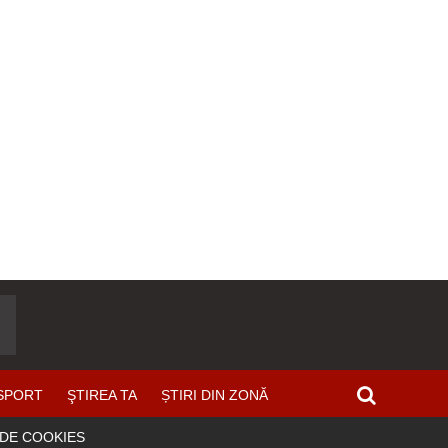
SPORT
ŞTIREA TA
ȘTIRI DIN ZONĂ
 DE COOKIES