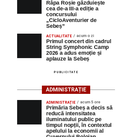
Râpa Roșie găzduiește
cea de-a III-a ediție a
concursului
„CicloAventurier de
Sebeș”
acum o zi
ACTUALITATE
Primul concert din cadrul
String Symphonic Camp
2026 a adus emoție și
aplauze la Sebeș
PUBLICITATE
ADMINISTRAȚIE
acum 5 ore
ADMINISTRAȚIE
Primăria Sebeș a decis să
reducă intensitatea
iluminatului public pe
timpul nopții, în contextul
apelului la economii al
Guvernului Bolojan