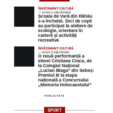
ÎNVĂȚĂMÂNT-CULTURĂ
acum o săptămână
Școala de Vară din Răhău
s-a încheiat. Zeci de copii
au participat la ateliere de
ecologie, orientare în
carieră și activități
recreative
ÎNVĂȚĂMÂNT-CULTURĂ
acum 3 săptămâni
O nouă performanță a
elevei Cristiana Cioca, de
la Colegiul Național
„Lucian Blaga” din Sebeș:
Premiul III la etapa
națională a Concursului
„Memoria Holocaustului”
PUBLICITATE
SPORT