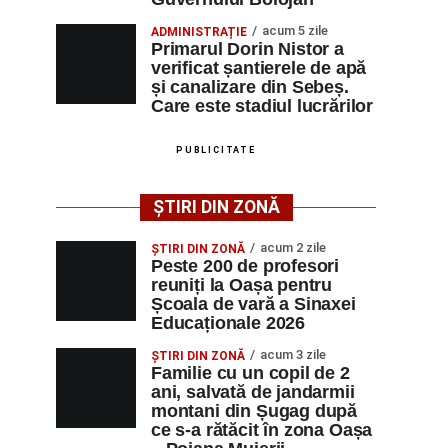
acum 5 zile
ADMINISTRAȚIE
Primarul Dorin Nistor a
verificat șantierele de apă
și canalizare din Sebeș.
Care este stadiul lucrărilor
PUBLICITATE
ȘTIRI DIN ZONĂ
acum 2 zile
ȘTIRI DIN ZONĂ
Peste 200 de profesori
reuniți la Oașa pentru
Școala de vară a Sinaxei
Educaționale 2026
acum 3 zile
ȘTIRI DIN ZONĂ
Familie cu un copil de 2
ani, salvată de jandarmii
montani din Șugag după
ce s-a rătăcit în zona Oașa