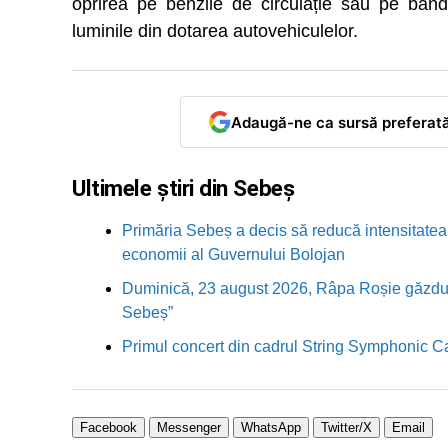
oprirea pe benzile de circulație sau pe ban
luminile din dotarea autovehiculelor.
Adaugă-ne ca sursă preferat
Ultimele știri din Sebeș
Primăria Sebeș a decis să reducă intensitatea i
economii al Guvernului Bolojan
Duminică, 23 august 2026, Râpa Roșie găzduieș
Sebeș”
Primul concert din cadrul String Symphonic 
Facebook
Messenger
WhatsApp
Twitter/X
Email