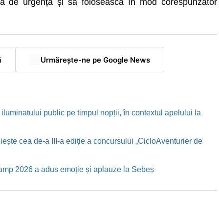
da de urgență și să folosească în mod corespunzător
ă
Urmărește-ne pe Google News
luminatului public pe timpul nopții, în contextul apelului la
te cea de-a III-a ediție a concursului „CicloAventurier de
Camp 2026 a adus emoție și aplauze la Sebeș