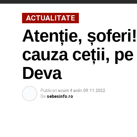
ACTUALITATE
Atenție, șoferi!
cauza ceții, p
Deva
Publicat
acum 4 ani
în
09.11.2022
De
sebesinfo.ro