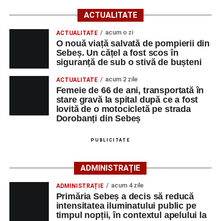
09:39, Poliția Municipiului Sebeș a fost sesizată, prin
ACTUALITATE
SNUAU 112, cu privire la producerea unui eveniment
rutier soldat cu victime.
acum o zi
ACTUALITATE
O nouă viață salvată de pompierii din
Sebeș. Un cățel a fost scos în
La fața locului s-au deplasat polițiștii rutieri, care au
siguranță de sub o stivă de bușteni
stabilit că un bărbat de 53 de ani, din Sebeș, conducea o
motocicletă pe direcția Daia Română – Sebeș. Acesta ar
acum 2 zile
ACTUALITATE
fi surprins și accidentat o femeie de 66 de ani, din Sebeș,
Femeie de 66 de ani, transportată în
stare gravă la spital după ce a fost
care traversa strada printr-un loc nepermis.
lovită de o motocicletă pe strada
Dorobanți din Sebeș
În urma impactului, femeia a suferit leziuni corporale
grave și a fost transportată la spital pentru acordarea de
PUBLICITATE
îngrijiri medicale de specialitate.
ADMINISTRAȚIE
Motociclistul a fost testat cu aparatul etilotest, rezultatul
fiind negativ.
acum 4 zile
ADMINISTRAȚIE
Primăria Sebeș a decis să reducă
Polițiștii continuă cercetările pentru stabilirea tuturor
intensitatea iluminatului public pe
împrejurărilor în care s-a produs accidentul, în cadrul unui
timpul nopții, în contextul apelului la