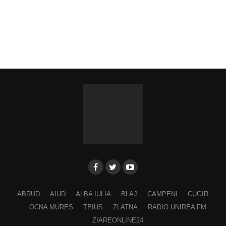
ABRUD
AIUD
ALBA IULIA
BLAJ
CAMPENI
CUGIR
OCNA MURES
TEIUS
ZLATNA
RADIO UNIREA FM
ZIAREONLINE24