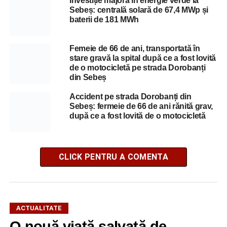
Investiție majoră în energie verde la
Sebeș: centrală solară de 67,4 MWp și
baterii de 181 MWh
Femeie de 66 de ani, transportată în
stare gravă la spital după ce a fost lovită
de o motocicletă pe strada Dorobanți
din Sebeș
Accident pe strada Dorobanți din
Sebeș: fermeie de 66 de ani rănită grav,
după ce a fost lovită de o motocicletă
CLICK PENTRU A COMENTA
ACTUALITATE
O nouă viață salvată de