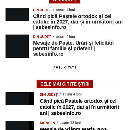
acum 4 luni
DIN JUDEȚ
Când pică Paștele ortodox și cel
catolic în 2027, dar și în următorii ani
| sebesinfo.ro
acum 4 luni
DIN JUDEȚ
Mesaje de Paște. Urări și felicitări
pentru familie și prieteni |
sebesinfo.ro
PUBLICITATE
CELE MAI CITITE ȘTIRI
acum 4 luni
DIN JUDEȚ
Când pică Paștele ortodox și cel
catolic în 2027, dar și în următorii
ani | sebesinfo.ro
acum 12 luni
MONDEN
Mesaje de Sfânta Maria 2025.