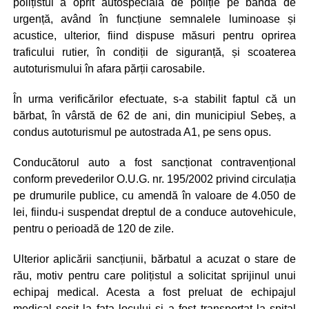
polițistul a oprit autospeciala de poliție pe banda de
urgență, având în funcțiune semnalele luminoase și
acustice, ulterior, fiind dispuse măsuri pentru oprirea
traficului rutier, în condiții de siguranță, și scoaterea
autoturismului în afara părții carosabile.
În urma verificărilor efectuate, s-a stabilit faptul că un
bărbat, în vârstă de 62 de ani, din municipiul Sebeș, a
condus autoturismul pe autostrada A1, pe sens opus.
Conducătorul auto a fost sancționat contravențional
conform prevederilor O.U.G. nr. 195/2002 privind circulația
pe drumurile publice, cu amendă în valoare de 4.050 de
lei, fiindu-i suspendat dreptul de a conduce autovehicule,
pentru o perioadă de 120 de zile.
Ulterior aplicării sancțiunii, bărbatul a acuzat o stare de
rău, motiv pentru care polițistul a solicitat sprijinul unui
echipaj medical. Acesta a fost preluat de echipajul
medical sosit la fața locului și a fost transportat la spital