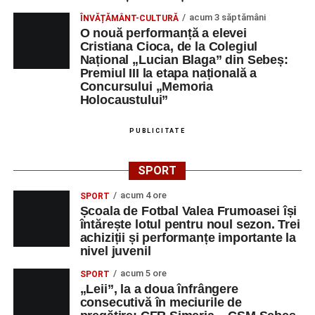
acum 3 săptămâni
ÎNVĂȚĂMÂNT-CULTURĂ
O nouă performanță a elevei
Cristiana Cioca, de la Colegiul
Național „Lucian Blaga” din Sebeș:
Premiul III la etapa națională a
Concursului „Memoria
Holocaustului”
PUBLICITATE
SPORT
acum 4 ore
SPORT
Școala de Fotbal Valea Frumoasei își
întărește lotul pentru noul sezon. Trei
achiziții și performanțe importante la
nivel juvenil
acum 5 ore
SPORT
„Leii”, la a doua înfrângere
consecutivă în meciurile de