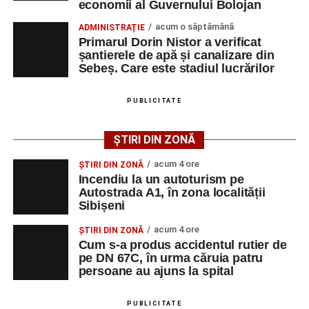
economii al Guvernului Bolojan
dosar penal întocmit pentru săvârșirea infracțiunii de
vătămare corporală din culpă.
acum o săptămână
ADMINISTRAȚIE
Primarul Dorin Nistor a verificat
șantierele de apă și canalizare din
Sebeș. Care este stadiul lucrărilor
Adaugă-ne ca sursă preferată
PUBLICITATE
Urmărește-ne pe Google News
ȘTIRI DIN ZONĂ
Ultimele știri din Sebeș
acum 4 ore
ȘTIRI DIN ZONĂ
Incendiu la un autoturism pe
Incendiu la un autoturism pe Autostrada A1, în zona
Autostrada A1, în zona localității
Sibișeni
localității Sibișeni
acum 4 ore
Școala de Fotbal Valea Frumoasei își întărește
ȘTIRI DIN ZONĂ
Cum s-a produs accidentul rutier de
lotul pentru noul sezon. Trei achiziții și performanțe
pe DN 67C, în urma căruia patru
importante la nivel juvenil
persoane au ajuns la spital
Cum s-a produs accidentul rutier de pe DN 67C, în
urma căruia patru persoane au ajuns la spital
PUBLICITATE