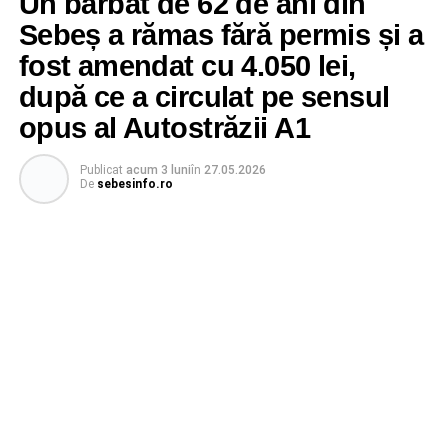
Un bărbat de 62 de ani din
Sebeș a rămas fără permis și a
fost amendat cu 4.050 lei,
după ce a circulat pe sensul
opus al Autostrăzii A1
Publicat
acum 3 luni
în
27.05.2026
De
sebesinfo.ro