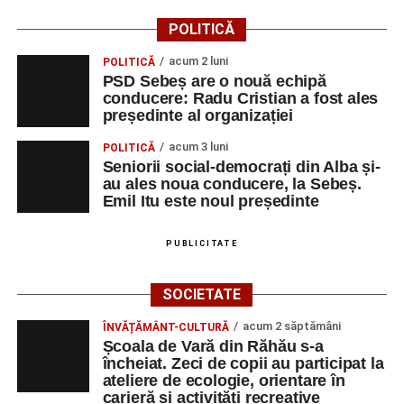
POLITICĂ
acum 2 luni
POLITICĂ
PSD Sebeș are o nouă echipă
conducere: Radu Cristian a fost ales
președinte al organizației
acum 3 luni
POLITICĂ
Seniorii social-democrați din Alba și-
au ales noua conducere, la Sebeș.
Emil Itu este noul președinte
PUBLICITATE
SOCIETATE
acum 2 săptămâni
ÎNVĂȚĂMÂNT-CULTURĂ
Școala de Vară din Răhău s-a
încheiat. Zeci de copii au participat la
ateliere de ecologie, orientare în
carieră și activități recreative