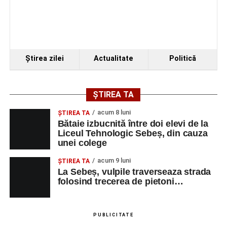
Ştirea zilei
Actualitate
Politică
ȘTIREA TA
acum 8 luni
ŞTIREA TA
Bătaie izbucnită între doi elevi de la
Liceul Tehnologic Sebeș, din cauza
unei colege
acum 9 luni
ŞTIREA TA
La Sebeș, vulpile traverseaza strada
folosind trecerea de pietoni…
PUBLICITATE