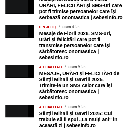
URĂRI, FELICITĂRI și SMS-uri care
pot fi trimise persoanelor care își
serbează onomastica | sebesinfo.ro
acum 4 luni
DIN JUDEȚ
Mesaje de Florii 2026. SMS-uri,
urări și felicitări care pot fi
transmise persoanelor care îşi
sărbătoresc onomastica |
sebesinfo.ro
acum 9 luni
ACTUALITATE
MESAJE, URĂRI și FELICITĂRI de
Sfinții Mihail și Gavrill 2025.
Trimite-le un SMS celor care își
sărbătoresc onomastica |
sebesinfo.ro
acum 9 luni
ACTUALITATE
Sfinții Mihail și Gavril 2025: Cui
trebuie să îi spui „La mulţi ani” în
această zi | sebesinfo.ro