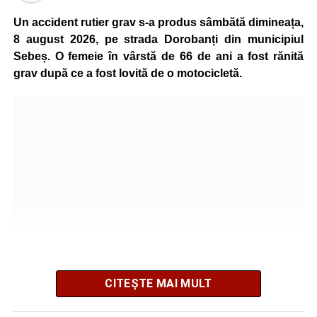
Un accident rutier grav s-a produs sâmbătă dimineața,
Urmărește-ne pe Google News
8 august 2026, pe strada Dorobanți din municipiul
Sebeș. O femeie în vârstă de 66 de ani a fost rănită
Ultimele știri din Sebeș
grav după ce a fost lovită de o motocicletă.
Incendiu la un autoturism pe Autostrada A1, în zona
localității Sibișeni
Școala de Fotbal Valea Frumoasei își întărește
lotul pentru noul sezon. Trei achiziții și performanțe
importante la nivel juvenil
Cum s-a produs accidentul rutier de pe DN 67C, în
urma căruia patru persoane au ajuns la spital
CITEȘTE MAI MULT
Potrivit informațiilor transmise de polițiști, în jurul orei