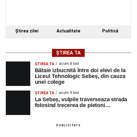
Ştirea zilei
Actualitate
Politică
ȘTIREA TA
acum 8 luni
ŞTIREA TA
Bătaie izbucnită între doi elevi de la
Liceul Tehnologic Sebeș, din cauza
unei colege
acum 9 luni
ŞTIREA TA
La Sebeș, vulpile traverseaza strada
folosind trecerea de pietoni…
PUBLICITATE