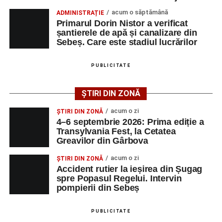
acum o săptămână
ADMINISTRAȚIE
Primarul Dorin Nistor a verificat
șantierele de apă și canalizare din
Sebeș. Care este stadiul lucrărilor
PUBLICITATE
CSM Sebeș va disputa următorul meci de verificare
ȘTIRI DIN ZONĂ
miercuri, 5 august, de la ora 19.30, tot pe terenul din
Povestea lui Pablo José Angel Mora Estrada este una
Pielaru, adversară urmând să fie o altă formație din
acum o zi
ȘTIRI DIN ZONĂ
despre performanță, identitate și atașament față de
județul Sibiu, FC Avrig.
4–6 septembrie 2026: Prima ediție a
România. Deși trăiește în Germania și provine dintr-o
Transylvania Fest, la Cetatea
familie multiculturală, copilul a ales să reprezinte țara
Greavilor din Gârbova
mamei sale pe cea mai importantă scenă internațională a
acum o zi
ȘTIRI DIN ZONĂ
kickboxingului, dorind să aducă o medalie mondială
Adaugă-ne ca sursă preferată
Accident rutier la ieșirea din Șugag
României.
spre Popasul Regelui. Intervin
pompierii din Sebeș
Urmărește-ne pe Google News
PUBLICITATE
Adaugă-ne ca sursă preferată
Ultimele știri din Sebeș