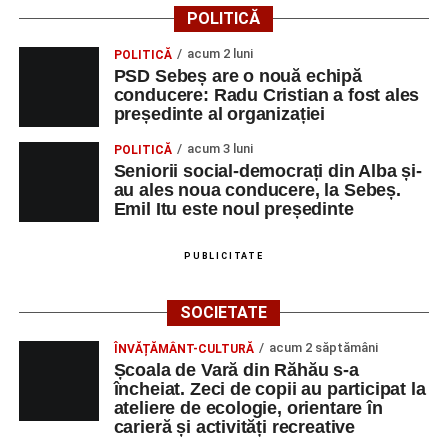
POLITICĂ
acum 2 luni
POLITICĂ
PSD Sebeș are o nouă echipă
conducere: Radu Cristian a fost ales
președinte al organizației
acum 3 luni
POLITICĂ
Seniorii social-democrați din Alba și-
au ales noua conducere, la Sebeș.
Emil Itu este noul președinte
PUBLICITATE
SOCIETATE
acum 2 săptămâni
ÎNVĂȚĂMÂNT-CULTURĂ
Școala de Vară din Răhău s-a
încheiat. Zeci de copii au participat la
ateliere de ecologie, orientare în
carieră și activități recreative