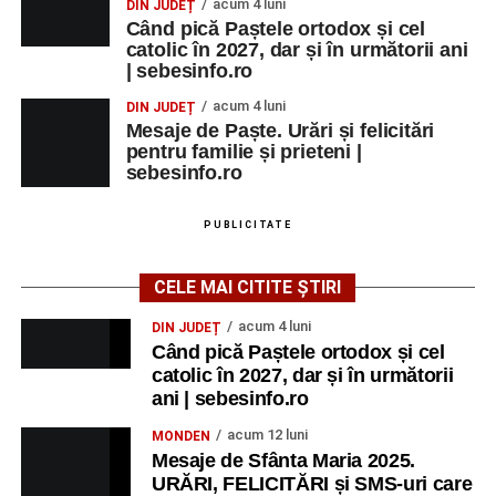
acum 4 luni
DIN JUDEȚ
Când pică Paștele ortodox și cel
catolic în 2027, dar și în următorii ani
| sebesinfo.ro
acum 4 luni
DIN JUDEȚ
Mesaje de Paște. Urări și felicitări
pentru familie și prieteni |
sebesinfo.ro
PUBLICITATE
CELE MAI CITITE ȘTIRI
acum 4 luni
DIN JUDEȚ
Când pică Paștele ortodox și cel
catolic în 2027, dar și în următorii
ani | sebesinfo.ro
acum 12 luni
MONDEN
Mesaje de Sfânta Maria 2025.
URĂRI, FELICITĂRI și SMS-uri care