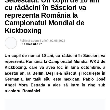
Sebeșului: Un copil de 10 ani
cu rădăcini în Săsciori va
reprezenta România la
Campionatul Mondial de
Kickboxing
Publicat
acum 6 zile
în
02.08.2026
De
sebesinfo.ro
Un copil de numai 10 ani, cu rădăcini în Săsciori, va
reprezenta România la Campionatul Mondial WKU de
Kickboxing, care va avea loc în luna octombrie, a
acestui an, la Berlin. Deși s-a născut și locuiește în
Germania, iar tatăl său este mexican, Pablo José
Angel Mora Estrada a ales să intre în ring sub
tricolorul României.