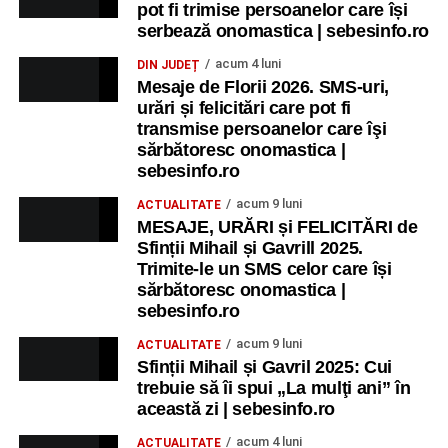
pot fi trimise persoanelor care își
serbează onomastica | sebesinfo.ro
acum 4 luni
DIN JUDEȚ
Mesaje de Florii 2026. SMS-uri,
urări și felicitări care pot fi
transmise persoanelor care îşi
sărbătoresc onomastica |
sebesinfo.ro
acum 9 luni
ACTUALITATE
MESAJE, URĂRI și FELICITĂRI de
Sfinții Mihail și Gavrill 2025.
Trimite-le un SMS celor care își
sărbătoresc onomastica |
sebesinfo.ro
acum 9 luni
ACTUALITATE
Sfinții Mihail și Gavril 2025: Cui
trebuie să îi spui „La mulţi ani” în
această zi | sebesinfo.ro
acum 4 luni
ACTUALITATE