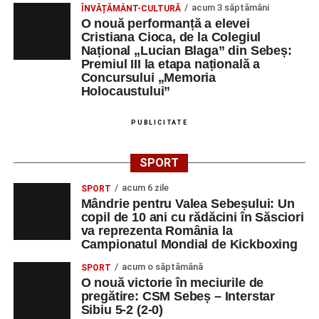
acum 3 săptămâni
ÎNVĂȚĂMÂNT-CULTURĂ
O nouă performanță a elevei
Cristiana Cioca, de la Colegiul
Național „Lucian Blaga” din Sebeș:
Premiul III la etapa națională a
Concursului „Memoria
Holocaustului”
PUBLICITATE
SPORT
acum 6 zile
SPORT
Mândrie pentru Valea Sebeșului: Un
copil de 10 ani cu rădăcini în Săsciori
va reprezenta România la
Campionatul Mondial de Kickboxing
acum o săptămână
SPORT
O nouă victorie în meciurile de
pregătire: CSM Sebeș – Interstar
Sibiu 5-2 (2-0)