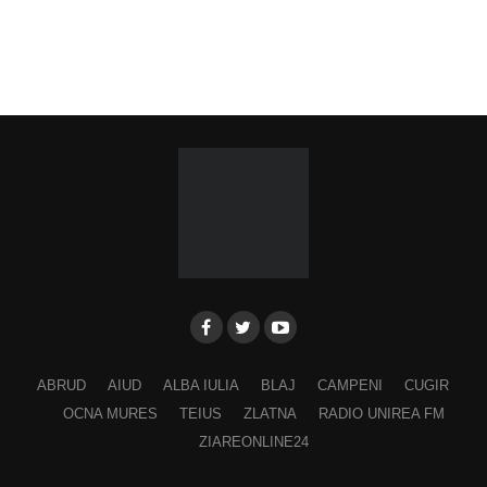
ABRUD
AIUD
ALBA IULIA
BLAJ
CAMPENI
CUGIR
OCNA MURES
TEIUS
ZLATNA
RADIO UNIREA FM
ZIAREONLINE24