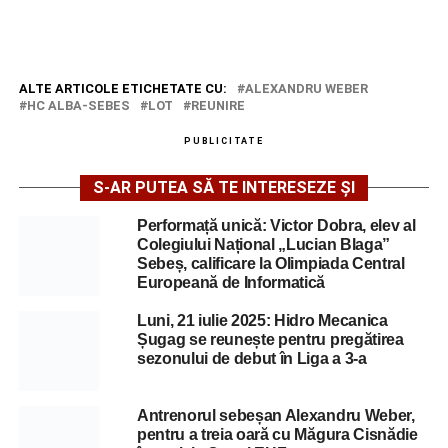
ALTE ARTICOLE ETICHETATE CU:
ALEXANDRU WEBER
HC ALBA-SEBES
LOT
REUNIRE
PUBLICITATE
S-AR PUTEA SĂ TE INTERESEZE ȘI
Performață unică: Victor Dobra, elev al
Colegiului Național „Lucian Blaga”
Sebeș, calificare la Olimpiada Central
Europeană de Informatică
Luni, 21 iulie 2025: Hidro Mecanica
Șugag se reunește pentru pregătirea
sezonului de debut în Liga a 3-a
Antrenorul sebeșan Alexandru Weber,
pentru a treia oară cu Măgura Cisnădie