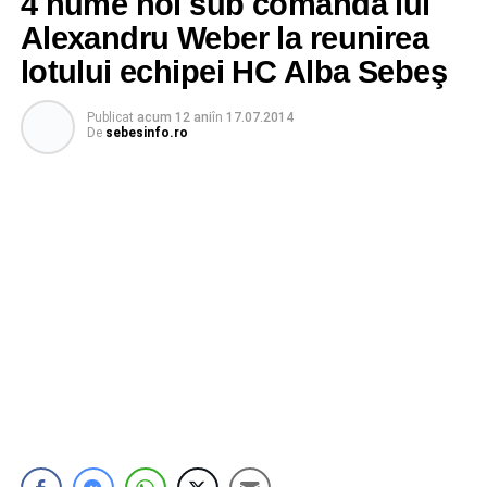
4 nume noi sub comanda lui
Alexandru Weber la reunirea
lotului echipei HC Alba Sebeş
Publicat
acum 12 ani
în
17.07.2014
De
sebesinfo.ro