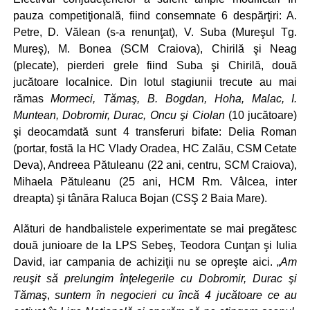
pauza competiţională, fiind consemnate 6 despărţiri: A.
Petre, D. Vălean (s-a renunţat), V. Suba (Mureşul Tg.
Mureş), M. Bonea (SCM Craiova), Chirilă şi Neag
(plecate), pierderi grele fiind Suba şi Chirilă, două
jucătoare localnice. Din lotul stagiunii trecute au mai
rămas
Mormeci, Tămaş, B. Bogdan, Hoha, Malac, I.
Muntean, Dobromir, Durac, Oncu şi Ciolan
(10 jucătoare)
şi deocamdată sunt 4 transferuri bifate: Delia Roman
(portar, fostă la HC Vlady Oradea, HC Zalău, CSM Cetate
Deva), Andreea Pătuleanu (22 ani, centru, SCM Craiova),
Mihaela Pătuleanu (25 ani, HCM Rm. Vâlcea, inter
dreapta) şi tânăra Raluca Bojan (CSŞ 2 Baia Mare).
Alături de handbalistele experimentate se mai pregătesc
două junioare de la LPS Sebeş, Teodora Cunţan şi Iulia
David, iar campania de achiziţii nu se opreşte aici. „
Am
reuşit să prelungim înţelegerile cu Dobromir, Durac şi
Tămaş
,
suntem în negocieri cu încă 4 jucătoare ce au