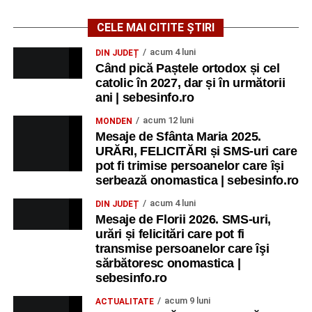
CELE MAI CITITE ȘTIRI
acum 4 luni
DIN JUDEȚ
Când pică Paștele ortodox și cel
catolic în 2027, dar și în următorii
ani | sebesinfo.ro
acum 12 luni
MONDEN
Mesaje de Sfânta Maria 2025.
URĂRI, FELICITĂRI și SMS-uri care
pot fi trimise persoanelor care își
serbează onomastica | sebesinfo.ro
acum 4 luni
DIN JUDEȚ
Mesaje de Florii 2026. SMS-uri,
urări și felicitări care pot fi
transmise persoanelor care îşi
sărbătoresc onomastica |
sebesinfo.ro
acum 9 luni
ACTUALITATE