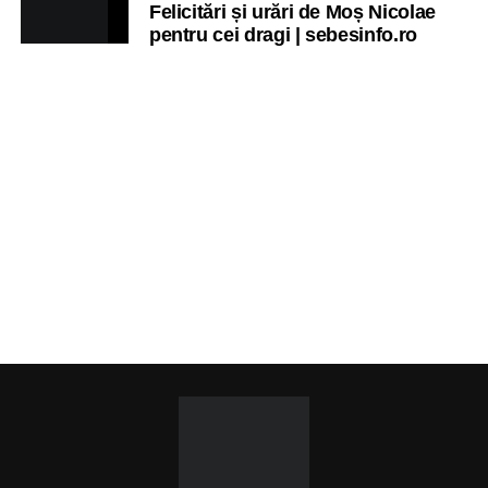
Felicitări și urări de Moș Nicolae
pentru cei dragi | sebesinfo.ro