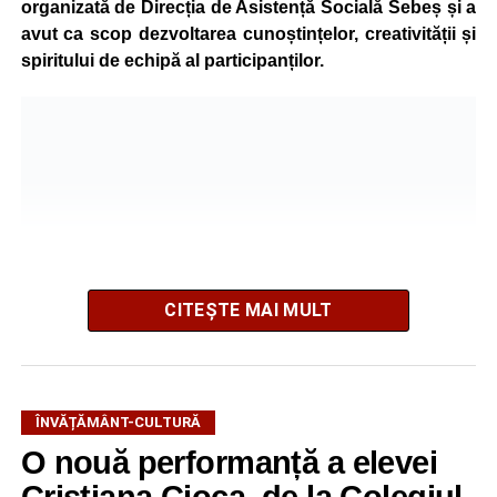
organizată de Direcția de Asistență Socială Sebeș și a
avut ca scop dezvoltarea cunoștințelor, creativității și
spiritului de echipă al participanților.
CITEȘTE MAI MULT
Pe parcursul programului, copiii au participat la ateliere
tematice variate. În cadrul atelierului de ecologie, intitulat
ÎNVĂȚĂMÂNT-CULTURĂ
„Mici Ecologiști”, aceștia au învățat despre protejarea
O nouă performanță a elevei
mediului și despre importanța adoptării unor
comportamente responsabile față de natură.