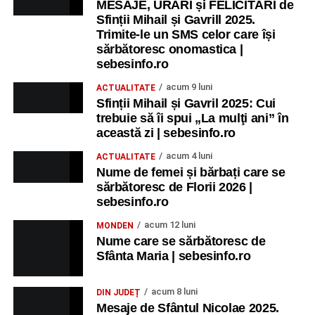
MESAJE, URĂRI și FELICITĂRI de
Sfinții Mihail și Gavrill 2025.
Trimite-le un SMS celor care își
sărbătoresc onomastica |
sebesinfo.ro
acum 9 luni
ACTUALITATE
Sfinții Mihail și Gavril 2025: Cui
trebuie să îi spui „La mulţi ani” în
această zi | sebesinfo.ro
acum 4 luni
ACTUALITATE
Nume de femei și bărbați care se
sărbătoresc de Florii 2026 |
sebesinfo.ro
acum 12 luni
MONDEN
Nume care se sărbătoresc de
Sfânta Maria | sebesinfo.ro
acum 8 luni
DIN JUDEȚ
Mesaje de Sfântul Nicolae 2025.