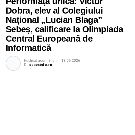
Performață unică: Victor
Dobra, elev al Colegiului
Național „Lucian Blaga”
Sebeș, calificare la Olimpiada
Central Europeană de
Informatică
Publicat
acum 3 luni
în
18.05.2026
De
sebesinfo.ro