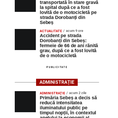
transportată în stare gravă
la spital după ce a fost
lovită de o motocicletă pe
strada Dorobanți din
Sebeș
acum 9 ore
ACTUALITATE
Accident pe strada
Dorobanți din Sebeș:
fermeie de 66 de ani rănită
grav, după ce a fost lovită
de o motocicletă
PUBLICITATE
ADMINISTRAȚIE
acum 2 zile
ADMINISTRAȚIE
Primăria Sebeș a decis să
reducă intensitatea
iluminatului public pe
timpul nopții, în contextul
apelului la economii al