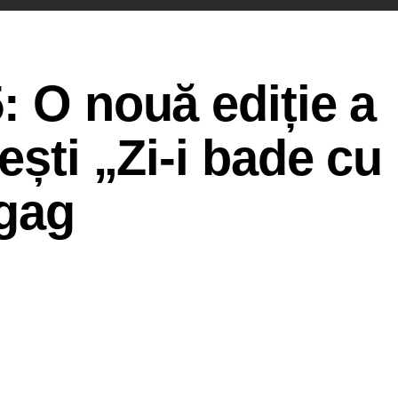
: O nouă ediție a
ești „Zi-i bade cu
ugag