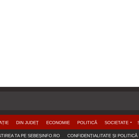
AȚIE
DIN JUDEȚ
ECONOMIE
POLITICĂ
SOCIETATE
ȘTIREA TA PE SEBEȘINFO.RO
CONFIDENȚIALITATE ȘI POLITICĂ