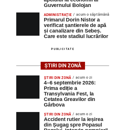
Guvernului Bolojan
acum o săptămână
ADMINISTRAȚIE
Primarul Dorin Nistor a
verificat șantierele de apă
și canalizare din Sebeș.
Care este stadiul lucrărilor
PUBLICITATE
ȘTIRI DIN ZONĂ
acum o zi
ȘTIRI DIN ZONĂ
4–6 septembrie 2026:
Prima ediție a
Transylvania Fest, la
Cetatea Greavilor din
Gârbova
acum o zi
ȘTIRI DIN ZONĂ
Accident rutier la ieșirea
din Șugag spre Popasul