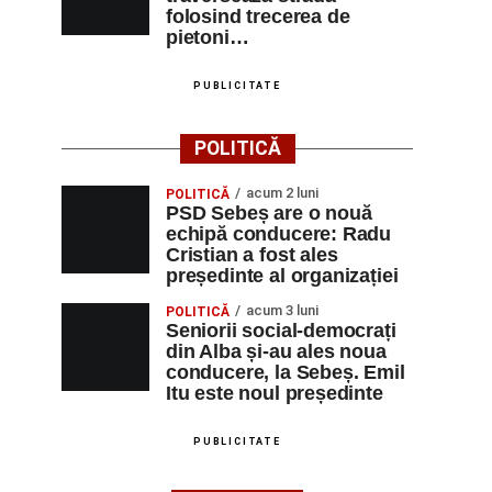
folosind trecerea de
pietoni…
PUBLICITATE
POLITICĂ
acum 2 luni
POLITICĂ
PSD Sebeș are o nouă
echipă conducere: Radu
Cristian a fost ales
președinte al organizației
acum 3 luni
POLITICĂ
Seniorii social-democrați
din Alba și-au ales noua
conducere, la Sebeș. Emil
Itu este noul președinte
PUBLICITATE