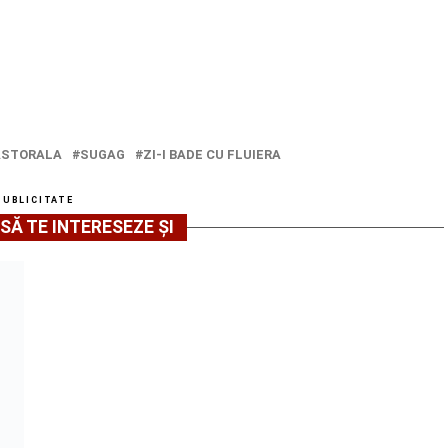
ASTORALA
SUGAG
ZI-I BADE CU FLUIERA
PUBLICITATE
SĂ TE INTERESEZE ȘI