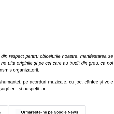
 din respect pentru obiceiurile noastre, manifestarea se
e uita originile și pe cei care au trudit din greu, ca noi
ansmis organizatorii.
nshumanței, pe acorduri muzicale, cu joc, cântec și voie
găjenii și oaspeții lor.
ă
Urmărește-ne pe Google News