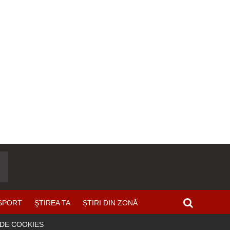
SPORT
ŞTIREA TA
ȘTIRI DIN ZONĂ
 DE COOKIES