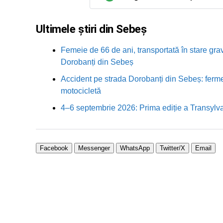
Ultimele știri din Sebeș
Femeie de 66 de ani, transportată în stare grav
Dorobanți din Sebeș
Accident pe strada Dorobanți din Sebeș: fermei
motocicletă
4–6 septembrie 2026: Prima ediție a Transylva
Facebook
Messenger
WhatsApp
Twitter/X
Email