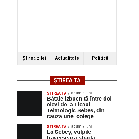
Ştirea zilei
Actualitate
Politică
ȘTIREA TA
acum 8 luni
ŞTIREA TA
Bătaie izbucnită între doi
elevi de la Liceul
Tehnologic Sebeș, din
cauza unei colege
acum 9 luni
ŞTIREA TA
La Sebeș, vulpile
traverseaza strada