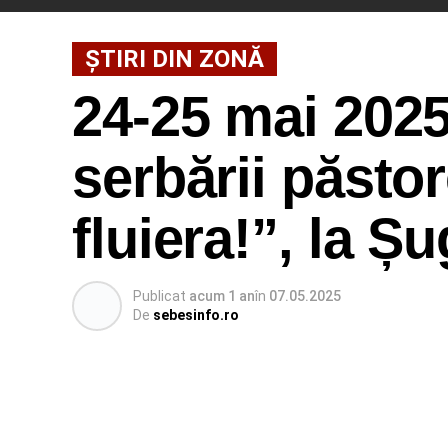
ȘTIRI DIN ZONĂ
24-25 mai 2025
serbării păstor
fluiera!”, la Ș
Publicat
acum 1 an
în
07.05.2025
De
sebesinfo.ro