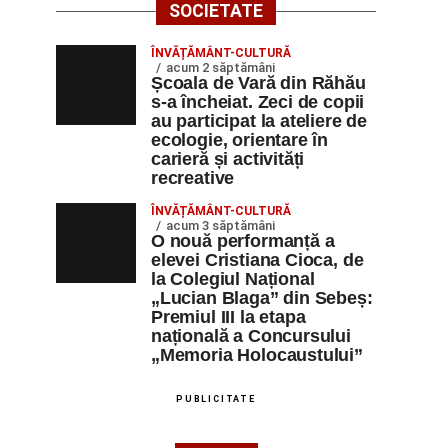
SOCIETATE
ÎNVĂȚĂMÂNT-CULTURĂ
acum 2 săptămâni
Școala de Vară din Răhău
s-a încheiat. Zeci de copii
au participat la ateliere de
ecologie, orientare în
carieră și activități
recreative
ÎNVĂȚĂMÂNT-CULTURĂ
acum 3 săptămâni
O nouă performanță a
elevei Cristiana Cioca, de
la Colegiul Național
„Lucian Blaga” din Sebeș:
Premiul III la etapa
națională a Concursului
„Memoria Holocaustului”
PUBLICITATE