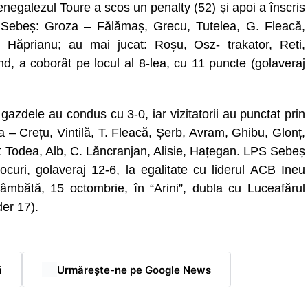
egalezul Toure a scos un penalty (52) și apoi a înscris
S Sebeș: Groza – Fălămaș, Grecu, Tutelea, G. Fleacă,
Hăprianu; au mai jucat: Roșu, Osz- trakator, Reti,
, a coborât pe locul al 8-lea, cu 11 puncte (golaveraj
zdele au condus cu 3-0, iar vizitatorii au punctat prin
a – Crețu, Vintilă, T. Fleacă, Șerb, Avram, Ghibu, Glonț,
at Todea, Alb, C. Lăncranjan, Alisie, Hațegan. LPS Sebeș
curi, golaveraj 12-6, la egalitate cu liderul ACB Ineu
mbătă, 15 octombrie, în “Arini”, dubla cu Luceafărul
er 17).
ă
Urmărește-ne pe Google News