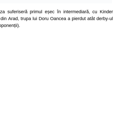
za suferiseră primul eșec în intermediară, cu Kinder
din Arad, trupa lui Doru Oancea a pierdut atât derby-ul
oponenții).