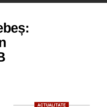
ebeș:
n
B
ACTUALITATE