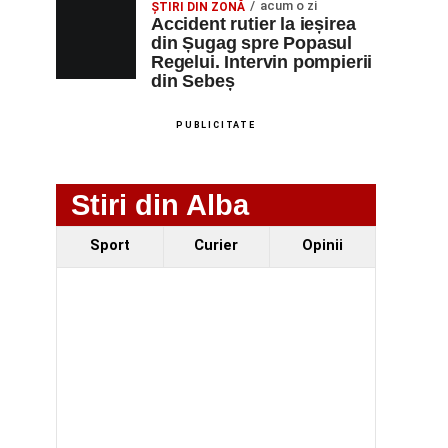
acum o zi
ȘTIRI DIN ZONĂ
Accident rutier la ieșirea
din Șugag spre Popasul
Regelui. Intervin pompierii
din Sebeș
PUBLICITATE
Stiri din Alba
Sport
Curier
Opinii