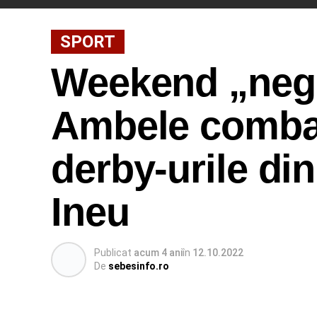
SPORT
Weekend „negr
Ambele combat
derby-urile di
Ineu
Publicat
acum 4 ani
în
12.10.2022
De
sebesinfo.ro