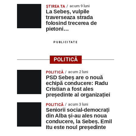
acum 9 luni
ŞTIREA TA
La Sebeș, vulpile
traverseaza strada
folosind trecerea de
pietoni…
PUBLICITATE
POLITICĂ
acum 2 luni
POLITICĂ
PSD Sebeș are o nouă
echipă conducere: Radu
Cristian a fost ales
președinte al organizației
acum 3 luni
POLITICĂ
Seniorii social-democrați
din Alba și-au ales noua
conducere, la Sebeș. Emil
Itu este noul președinte