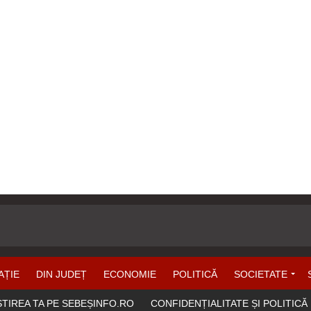
AȚIE
DIN JUDEȚ
ECONOMIE
POLITICĂ
SOCIETATE
ȘTIREA TA PE SEBEȘINFO.RO
CONFIDENȚIALITATE ȘI POLITICĂ