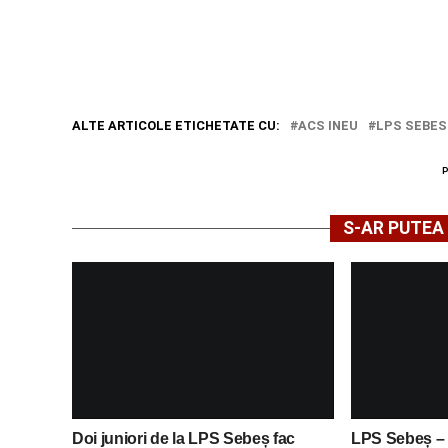
ALTE ARTICOLE ETICHETATE CU:
ACS INEU
LPS SEBES
S-AR PUTEA 
Doi juniori de la LPS Sebeș fac
LPS Sebeș – U