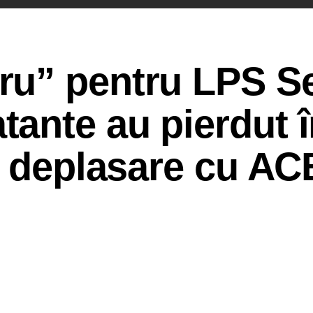
u” pentru LPS S
ante au pierdut î
n deplasare cu AC