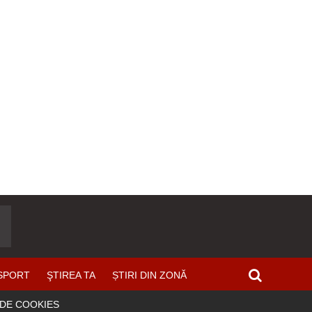
SPORT
ŞTIREA TA
ȘTIRI DIN ZONĂ
 DE COOKIES