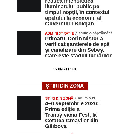
reducă intensitatea
iluminatului public pe
timpul nopții, în contextul
apelului la economii al
Guvernului Bolojan
acum o săptămână
ADMINISTRAȚIE
Primarul Dorin Nistor a
verificat șantierele de apă
și canalizare din Sebeș.
Care este stadiul lucrărilor
PUBLICITATE
ȘTIRI DIN ZONĂ
acum o zi
ȘTIRI DIN ZONĂ
4–6 septembrie 2026:
Prima ediție a
Transylvania Fest, la
Cetatea Greavilor din
Gârbova