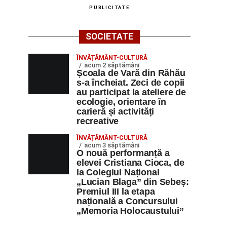
PUBLICITATE
SOCIETATE
ÎNVĂȚĂMÂNT-CULTURĂ
acum 2 săptămâni
Școala de Vară din Răhău
s-a încheiat. Zeci de copii
au participat la ateliere de
ecologie, orientare în
carieră și activități
recreative
ÎNVĂȚĂMÂNT-CULTURĂ
acum 3 săptămâni
O nouă performanță a
elevei Cristiana Cioca, de
la Colegiul Național
„Lucian Blaga” din Sebeș:
Premiul III la etapa
națională a Concursului
„Memoria Holocaustului”