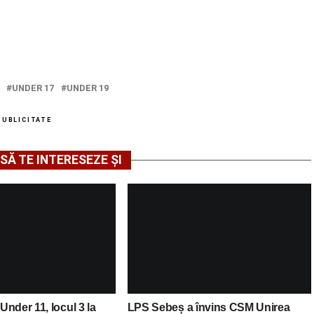
UNDER 17
UNDER 19
PUBLICITATE
SĂ TE INTERESEZE ȘI
nder 11, locul 3 la
LPS Sebeș a învins CSM Unirea