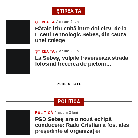
ȘTIREA TA
acum 8 luni
ŞTIREA TA
Bătaie izbucnită între doi elevi de la
Liceul Tehnologic Sebeș, din cauza
unei colege
acum 9 luni
ŞTIREA TA
La Sebeș, vulpile traverseaza strada
folosind trecerea de pietoni…
PUBLICITATE
POLITICĂ
acum 2 luni
POLITICĂ
PSD Sebeș are o nouă echipă
conducere: Radu Cristian a fost ales
președinte al organizației