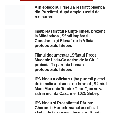
Arhiepiscopul Irineu a resfințit biserica
din Purcăreți, după ample lucrări de
restaurare
Înaltpreasfințitul Părinte Irineu, prezent
la Mănăstirea „Sfinții Împărați
Constantin și Elena” de la Afteia –
protopopiatul Sebeș
Filmul documentar „Sfântul Preot
Mucenic Liviu-Galaction de la Cluj”,
proiectat în parohia Loman –
protopopiatul Sebeș
ÎPS Irineu a oficiat slujba punerii pietrei
de temelie a bisericii cu hramul „Sfântul
Mare Mucenic Teodor Tiron”, ce se va
zidi în incinta Cazarmei 1025 Sebeș
ÎPS Irineu și Preasfințitul Părinte
Gherontie Hunedoreanul au oficiat
slujba de târnosire a bisericii „Sfânta