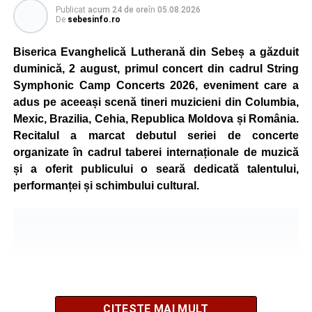
Publicat
acum 24 de ore
în
05.08.2026
De
sebesinfo.ro
Biserica Evanghelică Lutherană din Sebeș a găzduit
duminică, 2 august, primul concert din cadrul String
Symphonic Camp Concerts 2026, eveniment care a
adus pe aceeași scenă tineri muzicieni din Columbia,
Mexic, Brazilia, Cehia, Republica Moldova și România.
Recitalul a marcat debutul seriei de concerte
organizate în cadrul taberei internaționale de muzică
și a oferit publicului o seară dedicată talentului,
performanței și schimbului cultural.
CITEȘTE MAI MULT