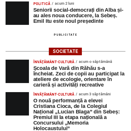
acum 2 luni
POLITICĂ
Seniorii social-democrați din Alba și-
au ales noua conducere, la Sebeș.
Emil Itu este noul președinte
PUBLICITATE
SOCIETATE
acum o săptămână
ÎNVĂȚĂMÂNT-CULTURĂ
Școala de Vară din Răhău s-a
încheiat. Zeci de copii au participat la
ateliere de ecologie, orientare în
carieră și activități recreative
acum 3 săptămâni
ÎNVĂȚĂMÂNT-CULTURĂ
O nouă performanță a elevei
Cristiana Cioca, de la Colegiul
Național „Lucian Blaga” din Sebeș:
Premiul III la etapa națională a
Concursului „Memoria
Holocaustului”