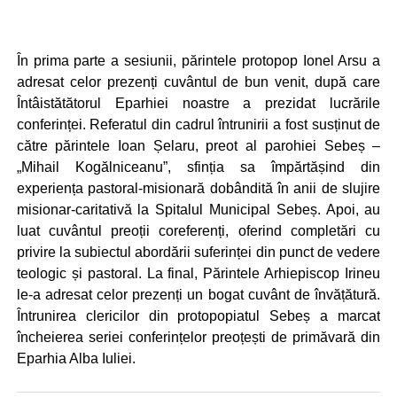
În prima parte a sesiunii, părintele protopop Ionel Arsu a
adresat celor prezenți cuvântul de bun venit, după care
Întâistătătorul Eparhiei noastre a prezidat lucrările
conferinței. Referatul din cadrul întrunirii a fost susținut de
către părintele Ioan Șelaru, preot al parohiei Sebeș –
„Mihail Kogălniceanu”, sfinția sa împărtășind din
experiența pastoral-misionară dobândită în anii de slujire
misionar-caritativă la Spitalul Municipal Sebeș. Apoi, au
luat cuvântul preoții coreferenți, oferind completări cu
privire la subiectul abordării suferinței din punct de vedere
teologic și pastoral. La final, Părintele Arhiepiscop Irineu
le-a adresat celor prezenți un bogat cuvânt de învățătură.
Întrunirea clericilor din protopopiatul Sebeș a marcat
încheierea seriei conferințelor preoțești de primăvară din
Eparhia Alba Iuliei.