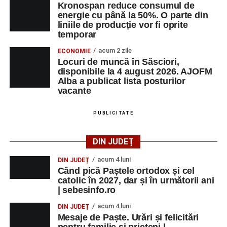
Kronospan reduce consumul de
energie cu până la 50%. O parte din
liniile de producție vor fi oprite
temporar
acum 2 zile
ECONOMIE
Locuri de muncă în Săsciori,
disponibile la 4 august 2026. AJOFM
Alba a publicat lista posturilor
vacante
PUBLICITATE
DIN JUDEȚ
acum 4 luni
DIN JUDEȚ
Când pică Paștele ortodox și cel
catolic în 2027, dar și în următorii ani
| sebesinfo.ro
acum 4 luni
DIN JUDEȚ
Mesaje de Paște. Urări și felicitări
pentru familie și prieteni |