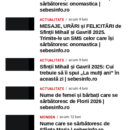
sărbătoresc onomastica |
sebesinfo.ro
acum 9 luni
ACTUALITATE
MESAJE, URĂRI și FELICITĂRI de
Sfinții Mihail și Gavrill 2025.
Trimite-le un SMS celor care își
sărbătoresc onomastica |
sebesinfo.ro
acum 9 luni
ACTUALITATE
Sfinții Mihail și Gavril 2025: Cui
trebuie să îi spui „La mulţi ani” în
această zi | sebesinfo.ro
acum 4 luni
ACTUALITATE
Nume de femei și bărbați care se
sărbătoresc de Florii 2026 |
sebesinfo.ro
acum 12 luni
MONDEN
Nume care se sărbătoresc de
Sfânta Maria | sebesinfo.ro