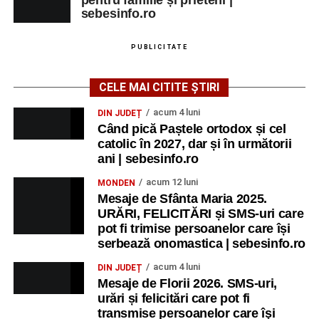
sebesinfo.ro
PUBLICITATE
CELE MAI CITITE ȘTIRI
acum 4 luni
DIN JUDEȚ
Când pică Paștele ortodox și cel
catolic în 2027, dar și în următorii
ani | sebesinfo.ro
acum 12 luni
MONDEN
Mesaje de Sfânta Maria 2025.
URĂRI, FELICITĂRI și SMS-uri care
pot fi trimise persoanelor care își
serbează onomastica | sebesinfo.ro
acum 4 luni
DIN JUDEȚ
Mesaje de Florii 2026. SMS-uri,
urări și felicitări care pot fi
transmise persoanelor care îşi