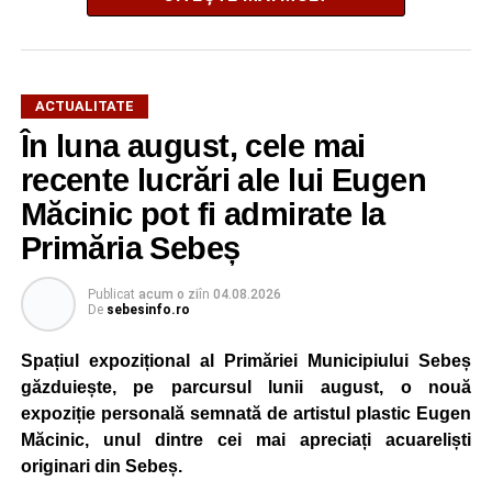
ACTUALITATE
În luna august, cele mai
String Symphonic Camp 2026 reunește tineri
recente lucrări ale lui Eugen
instrumentiști din 6 țări, alături de voluntari și foști elevi ai
Măcinic pot fi admirate la
Liceului de Arte „Regina Maria”, din Alba Iulia, care
Primăria Sebeș
participă, timp de o săptămână, la cursuri de
perfecționare, repetiții și activități artistice desfășurate sub
Publicat
acum o zi
în
04.08.2026
îndrumarea unor profesori și mentori.
De
sebesinfo.ro
Spațiul expozițional al Primăriei Municipiului Sebeș
găzduiește, pe parcursul lunii august, o nouă
expoziție personală semnată de artistul plastic Eugen
Măcinic, unul dintre cei mai apreciați acuareliști
originari din Sebeș.