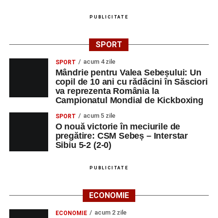
PUBLICITATE
SPORT
acum 4 zile
SPORT
Mândrie pentru Valea Sebeșului: Un
copil de 10 ani cu rădăcini în Săsciori
va reprezenta România la
Campionatul Mondial de Kickboxing
acum 5 zile
SPORT
O nouă victorie în meciurile de
pregătire: CSM Sebeș – Interstar
Sibiu 5-2 (2-0)
PUBLICITATE
ECONOMIE
acum 2 zile
ECONOMIE