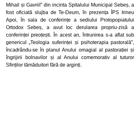
Mihail și Gavriil” din incinta Spitalului Municipal Sebeș, a
fost oficiată slujba de Te-Deum, în prezența ÎPS Irineu
Apoi, în sala de conferințe a sediului Protopopiatului
Ortodox Sebeș, a avut loc derularea propriu-zisă a
conferinței preoțești. În acest an, întrunirea s-a aflat sub
genericul „Teologia suferinței și psihoterapia pastorală”,
încadrându-se în planul Anului omagial al pastorației și
îngrijirii bolnavilor și al Anului comemorativ al tuturor
Sfinților tămăduitori fără de arginți.