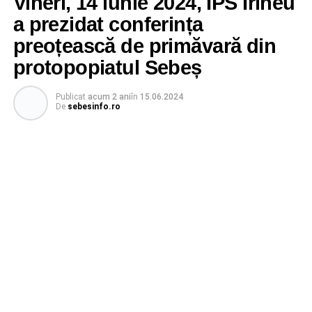
Vineri, 14 iunie 2024, ÎPS Irineu
a prezidat conferința
preoțească de primăvară din
protopopiatul Sebeș
Publicat
acum 2 ani
în
15.06.2024
De
sebesinfo.ro