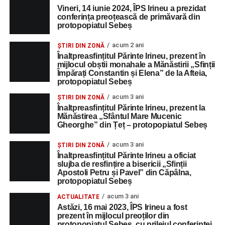
Vineri, 14 iunie 2024, ÎPS Irineu a prezidat
conferința preoțească de primăvară din
protopopiatul Sebeș
acum 2 ani
ȘTIRI DIN ZONĂ
Înaltpreasfințitul Părinte Irineu, prezent în
mijlocul obștii monahale a Mănăstirii „Sfinții
Împărați Constantin și Elena” de la Afteia,
protopopiatul Sebeș
acum 3 ani
ȘTIRI DIN ZONĂ
Înaltpreasfințitul Părinte Irineu, prezent la
Mănăstirea „Sfântul Mare Mucenic
Gheorghe” din Țeț – protopopiatul Sebeș
acum 3 ani
ȘTIRI DIN ZONĂ
Înaltpreasfințitul Părinte Irineu a oficiat
slujba de resfințire a bisericii „Sfinții
Apostoli Petru și Pavel” din Căpâlna,
protopopiatul Sebeș
acum 3 ani
ACTUALITATE
Astăzi, 16 mai 2023, ÎPS Irineu a fost
prezent în mijlocul preoților din
protopopiatul Sebeș, cu prilejul conferinței