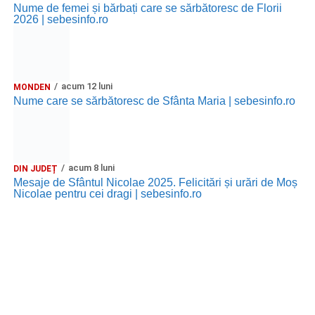
Nume de femei și bărbați care se sărbătoresc de Florii
2026 | sebesinfo.ro
Ora 20.30
– Parcul Tineretului: proiecția filmului pentru
copii
„Străjerii Deltei”
(România, 2021), film de familie și
aventură, AG.
acum 12 luni
MONDEN
JOI, 27 AUGUST 2026
Nume care se sărbătoresc de Sfânta Maria | sebesinfo.ro
Grădina Muzeului Municipal „Ioan
Raica” Sebeș
acum 8 luni
DIN JUDEȚ
Ora 19.00
–
Sărbătoarea Seniorilor
– festivitatea de
Mesaje de Sfântul Nicolae 2025. Felicitări și urări de Moș
Nicolae pentru cei dragi | sebesinfo.ro
premiere a cuplurilor care aniversează 50 de ani de
căsătorie.
Recital muzical:
Carmen Rădulescu Oprea
.
VINERI, 28 AUGUST 2026