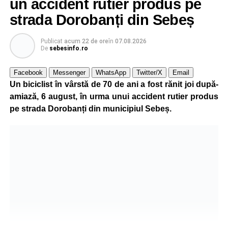
un accident rutier produs pe
strada Dorobanți din Sebeș
Publicat
acum 22 de ore
în
07.08.2026
De
sebesinfo.ro
Facebook
Messenger
WhatsApp
Twitter/X
Email
Un biciclist în vârstă de 70 de ani a fost rănit joi după-
amiază, 6 august, în urma unui accident rutier produs
pe strada Dorobanți din municipiul Sebeș.