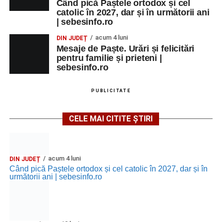
MARȚI, 25 AUGUST 2026
Când pică Paștele ortodox și cel
catolic în 2027, dar și în următorii ani
| sebesinfo.ro
Grădina Muzeului Municipal „Ioan
acum 4 luni
DIN JUDEȚ
Raica” Sebeș
Mesaje de Paște. Urări și felicitări
pentru familie și prieteni |
Ora 18.00
–
„Armonia artelor”
– salon literar și întâlnire
sebesinfo.ro
cu artele plastice, organizat alături de artiști locali.
PUBLICITATE
Ora 20.30
– Proiecție cinematografică:
„Primavera”
(Italia, 2025), dramă inspirată de povestea nașterii operei
CELE MAI CITITE ȘTIRI
„Anotimpurile”
de Antonio Vivaldi (rating N-15).
MIERCURI, 26 AUGUST 2026
acum 4 luni
DIN JUDEȚ
Când pică Paștele ortodox și cel catolic în 2027, dar și în
Copiii în armonia orașului
următorii ani | sebesinfo.ro
Ora 10.00
– Școala din Răhău: activități recreative pentru
copii.