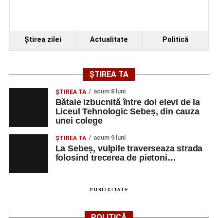
VINERI, 21 AUGUST 2026
Piața Primăriei
Ştirea zilei
Actualitate
Politică
Ora 19.00
–
Spectacol de vals și tango „Armonii în
pași de dans”
ȘTIREA TA
Solistă:
Iulia Merca
(Opera Națională Română Cluj-
Napoca).
acum 8 luni
ŞTIREA TA
Bătaie izbucnită între doi elevi de la
Acompaniază
Cluj Tango Orchestra
:
Liceul Tehnologic Sebeș, din cauza
unei colege
Irina Indrei – pian
acum 9 luni
ŞTIREA TA
La Sebeș, vulpile traverseaza strada
Robert Indrei – bandoneon
folosind trecerea de pietoni…
Milena Vădan – vioară
Emanuel Elcean – contrabas
PUBLICITATE
Adrian Lup – violoncel
POLITICĂ