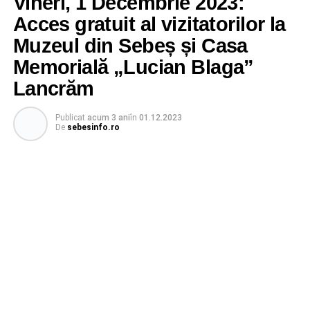
Vineri, 1 Decembrie 2023:
Acces gratuit al vizitatorilor la
Muzeul din Sebeș și Casa
Memorială „Lucian Blaga”
Lancrăm
Publicat
acum 3 ani
în
01.12.2023
De
sebesinfo.ro