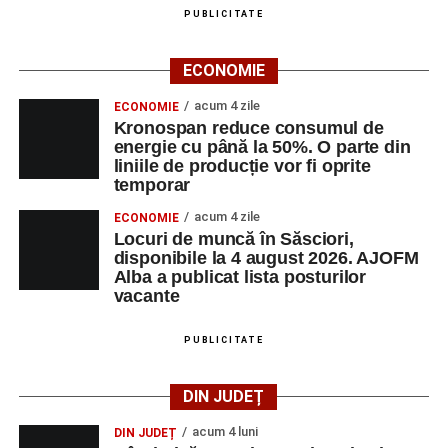
LUNI, 24 AUGUST 2026
PUBLICITATE
Casa Fanfarei din Petrești
ECONOMIE
Ora 18.00
– Activități recreative pentru copii, susținute de
acum 4 zile
ECONOMIE
trupele de teatru
„Gepetto”
și
„Pied Piper”
.
Kronospan reduce consumul de
energie cu până la 50%. O parte din
liniile de producție vor fi oprite
Ora 19.00
–
Seară cu tradiții săsești
, cu participarea:
temporar
Fanfarei din Petrești;
acum 4 zile
ECONOMIE
Locuri de muncă în Săsciori,
Trupei de Dansuri Săsești;
disponibile la 4 august 2026. AJOFM
Alba a publicat lista posturilor
Alexandrei Pamfilie;
vacante
Alfred Dahinten.
PUBLICITATE
Ora 20.30
– Proiecție cinematografică:
„Napoli – New
York”
(Italia, 2024), film de familie, AP12, după o poveste
DIN JUDEȚ
de Federico Fellini și Tullio Pinelli.
acum 4 luni
DIN JUDEȚ