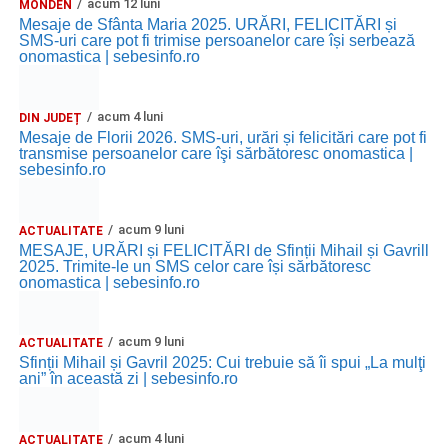
acum 12 luni
MONDEN
Ora 11.00
– Curtea Școlii „M. Kogălniceanu”: activități
Mesaje de Sfânta Maria 2025. URĂRI, FELICITĂRI și
recreative pentru copii.
SMS-uri care pot fi trimise persoanelor care își serbează
onomastica | sebesinfo.ro
Ora 17.00
– Grădina Muzeului Municipal „Ioan Raica”
Sebeș: încheierea Școlii de vară
„Curcubeul Prieteniei”
.
acum 4 luni
DIN JUDEȚ
Mesaje de Florii 2026. SMS-uri, urări și felicitări care pot fi
Ora 18.30
– Aula Primăriei Municipiului Sebeș:
transmise persoanelor care îşi sărbătoresc onomastica |
festivitatea de premiere a șefilor de promoție și a elevilor
sebesinfo.ro
care au obținut rezultate remarcabile la examenele de
Evaluare Națională și Bacalaureat.
acum 9 luni
ACTUALITATE
MESAJE, URĂRI și FELICITĂRI de Sfinții Mihail și Gavrill
Ora 19.00
– Parcul Tineretului:
Spectacol pentru copii și
2025. Trimite-le un SMS celor care își sărbătoresc
onomastica | sebesinfo.ro
Spuma Party
.
Participă:
acum 9 luni
ACTUALITATE
Sfinții Mihail și Gavril 2025: Cui trebuie să îi spui „La mulţi
Alexandra Pamfilie și Școala de muzică
„DoReMi”
;
ani” în această zi | sebesinfo.ro
Ancuța Stănuș și grupul de folclor;
acum 4 luni
ACTUALITATE
Trupa de Dansuri Săsești.