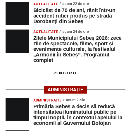
acum 22 de ore
ACTUALITATE
dansul și sportul, oferind activități pentru toate categoriile
Facebook
Messenger
WhatsApp
Twitter/X
Email
Biciclist de 70 de ani, rănit într-un
de vârstă.
accident rutier produs pe strada
Dorobanți din Sebeș
Pentru copii și tineri, festivalul propune jocuri și activități
acum 24 de ore
recreative în mai multe zone ale municipiului – Răhău,
ACTUALITATE
Zilele Municipiului Sebeș 2026: zece
cartierul „Mihail Kogălniceanu”, Petrești și Parcul
zile de spectacole, filme, sport și
Tineretului. Programul include spectacole pentru cei mici,
evenimente culturale, la festivalul
proiecții de film, petrecerea cu spumă și cea de-a treia
„Armonii în Sebeș”. Programul
complet
ediție a concursului MTB
„Cicloaventurier de Sebeș”
,
care se va desfășura la Râpa Roșie.
PUBLICITATE
Publicul adult va avea la dispoziție o serie de evenimente
culturale, printre care proiecții cinematografice, întâlniri cu
ADMINISTRAȚIE
artiști locali și salonul literar
„Armonia artelor”
.
acum 2 zile
ADMINISTRAȚIE
Festivalul va cuprinde și o seară dedicată tradițiilor
Primăria Sebeș a decis să reducă
săsești, precum și un spectacol folcloric organizat în
intensitatea iluminatului public pe
memoria interpretului Felician Fărcașiu.
timpul nopții, în contextul apelului la
economii al Guvernului Bolojan
Printre momentele de atracție se numără spectacolul de