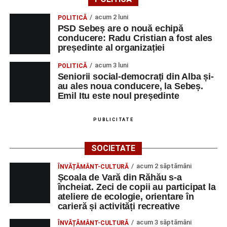
Dansatori:
Ioana Lascu și Horia Călin Pop
,
Raluca și
Vlad Dordea
.
acum 2 luni
POLITICĂ
PSD Sebeș are o nouă echipă
Piața Primăriei
conducere: Radu Cristian a fost ales
președinte al organizației
Orele 17.00–20.00
– Punct oficial de înscrieri și informații
acum 3 luni
POLITICĂ
(Race Office) pentru competiția
„Cicloaventurier de
Seniorii social-democrați din Alba și-
Sebeș”
.
au ales noua conducere, la Sebeș.
Emil Itu este noul președinte
SÂMBĂTĂ, 22 AUGUST 2026
PUBLICITATE
Platoul Centrului Cultural „Lucian
SOCIETATE
Blaga” Sebeș
acum 2 săptămâni
ÎNVĂȚĂMÂNT-CULTURĂ
Orele 10.00–20.00
– Punct oficial de înscrieri și informații
Școala de Vară din Răhău s-a
(Race Office) pentru competiția
„Cicloaventurier de
încheiat. Zeci de copii au participat la
Sebeș”
.
ateliere de ecologie, orientare în
carieră și activități recreative
Râpa Roșie
acum 3 săptămâni
ÎNVĂȚĂMÂNT-CULTURĂ