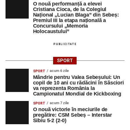
O nouă performanță a elevei
Orele 17.00–20.00
– Antrenamente libere pe traseul de
Cristiana Cioca, de la Colegiul
Național „Lucian Blaga” din Sebeș:
concurs.
Premiul III la etapa națională a
Concursului „Memoria
Centrul Cultural „Lucian Blaga”
Holocaustului”
Sebeș – Sala de spectacole
PUBLICITATE
Ora 19.00
– Proiecție cinematografică:
„Unde merg
elefanții”
(România, 2023), black comedy, în regia lui
SPORT
Gabi Virginia Șarga și Cătălin Rotaru, producător Gabi
acum 6 zile
Suciu.
SPORT
Mândrie pentru Valea Sebeșului: Un
copil de 10 ani cu rădăcini în Săsciori
DUMINICĂ, 23 AUGUST 2026
va reprezenta România la
Campionatul Mondial de Kickboxing
Râpa Roșie
acum 7 zile
SPORT
O nouă victorie în meciurile de
Ora 10.00
–
„Cicloaventurier de Sebeș”
– startul oficial
pregătire: CSM Sebeș – Interstar
al competiției MTB pentru copii.
Sibiu 5-2 (2-0)