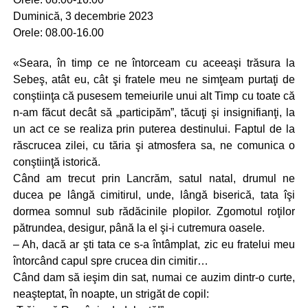
Duminică, 3 decembrie 2023
Orele: 08.00-16.00
«Seara, în timp ce ne întorceam cu aceeaşi trăsura la
Sebeş, atât eu, cât şi fratele meu ne simţeam purtaţi de
conştiinţa că pusesem temeiurile unui alt Timp cu toate că
n-am făcut decât să „participăm”, tăcuţi şi insignifianţi, la
un act ce se realiza prin puterea destinului. Faptul de la
răscrucea zilei, cu tăria şi atmosfera sa, ne comunica o
conştiinţă istorică.
Când am trecut prin Lancrăm, satul natal, drumul ne
ducea pe lângă cimitirul, unde, lângă biserică, tata îşi
dormea somnul sub rădăcinile plopilor. Zgomotul roţilor
pătrundea, desigur, până la el şi-i cutremura oasele.
– Ah, dacă ar şti tata ce s-a întâmplat, zic eu fratelui meu
întorcând capul spre crucea din cimitir…
Când dam să ieşim din sat, numai ce auzim dintr-o curte,
neaşteptat, în noapte, un strigăt de copil: