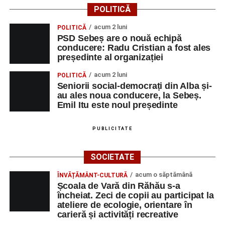
Am descoperit că multa știință ori funcția sau statutul nu
POLITICĂ
ține loc de caracter, de omenie. Voi păstra gândul ferm că
acum 2 luni
POLITICĂ
omul sfințește locul.”
(Prof. Ciobanu Crenguța Vasilica)
PSD Sebeș are o nouă echipă
conducere: Radu Cristian a fost ales
„O mare familie, o comunitate pentru trup, minte și suflet,
președinte al organizației
un mod de a lua o gură de aer într-un bombardament
acum 2 luni
POLITICĂ
informatic, mediatic și psihologic.”
(Prof. Boncea Niculina
Seniorii social-democrați din Alba și-
Maria)
au ales noua conducere, la Sebeș.
Emil Itu este noul președinte
„Voi merge acasă cu gândul că educația și nu numai are
la bază doi piloni: OMUL SFINȚEȘTE LOCUL și VORBA
PUBLICITATE
DULCE MULT ADUCE. De la elev până la părinte și mai
apoi în viața noastră, modul de adresare, tonul și gestica
SOCIETATE
sunt vitale.”
(Prof. Ciura Marinela)
acum o săptămână
ÎNVĂȚĂMÂNT-CULTURĂ
Privind spre ediția următoare
Școala de Vară din Răhău s-a
încheiat. Zeci de copii au participat la
În încheierea evenimentului, organizatorii au anunțat tema
ateliere de ecologie, orientare în
carieră și activități recreative
ediției din 2027, dedicată relației dintre caracter, valori și