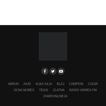
ABRUD
AIUD
ALBA IULIA
BLAJ
CAMPENI
CUGIR
OCNA MURES
TEIUS
ZLATNA
RADIO UNIREA FM
ZIAREONLINE24