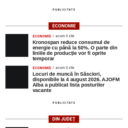
PUBLICITATE
Adaugă-ne ca sursă preferată
ECONOMIE
Urmărește-ne pe Google News
acum 3 zile
ECONOMIE
Kronospan reduce consumul de
Ultimele știri din Sebeș
energie cu până la 50%. O parte din
liniile de producție vor fi oprite
Primăria Sebeș a decis să reducă intensitatea
temporar
iluminatului public pe timpul nopții, în contextul
acum 3 zile
ECONOMIE
apelului la economii al Guvernului Bolojan
Locuri de muncă în Săsciori,
disponibile la 4 august 2026. AJOFM
Duminică, 23 august 2026, Râpa Roșie găzduiește
Alba a publicat lista posturilor
cea de-a III-a ediție a concursului „CicloAventurier
vacante
de Sebeș”
PUBLICITATE
Primul concert din cadrul String Symphonic Camp
2026 a adus emoție și aplauze la Sebeș
DIN JUDEȚ