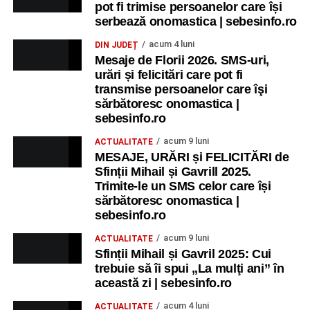
pot fi trimise persoanelor care își
serbează onomastica | sebesinfo.ro
acum 4 luni
DIN JUDEȚ
Mesaje de Florii 2026. SMS-uri,
urări și felicitări care pot fi
transmise persoanelor care îşi
sărbătoresc onomastica |
sebesinfo.ro
acum 9 luni
ACTUALITATE
MESAJE, URĂRI și FELICITĂRI de
Sfinții Mihail și Gavrill 2025.
Trimite-le un SMS celor care își
sărbătoresc onomastica |
sebesinfo.ro
acum 9 luni
ACTUALITATE
Sfinții Mihail și Gavril 2025: Cui
trebuie să îi spui „La mulţi ani” în
această zi | sebesinfo.ro
acum 4 luni
ACTUALITATE