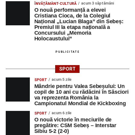
educație. După trei ediții care au abordat comunicarea
acum 3 săptămâni
ÎNVĂȚĂMÂNT-CULTURĂ
didactică, dinamica diferențelor, participarea și luarea
O nouă performanță a elevei
Cristiana Cioca, de la Colegiul
deciziilor, comunitatea Sinaxa Educațională își propune
Național „Lucian Blaga” din Sebeș:
să revină la întrebările fundamentale despre valorile care
Premiul III la etapa națională a
stau la baza actului educațional și despre rolul
Concursului „Memoria
profesorului în formarea caracterului tinerilor.
Holocaustului”
Despre comunitatea Sinaxa Educațională
PUBLICITATE
Asociația
„Sinaxa Educațională”
este o comunitate de
SPORT
profesori, dedicată susținerii unei educații centrate pe
valorile creștin-ortodoxe și pe formarea caracterului
acum 5 zile
SPORT
Mândrie pentru Valea Sebeșului: Un
elevilor. Născută din experiența duhovnicească și
copil de 10 ani cu rădăcini în Săsciori
formativă a Mănăstirii Oașa, Sinaxa își propune să
va reprezenta România la
sprijine profesorii în regăsirea motivației interioare,
Campionatul Mondial de Kickboxing
oferindu-le nu doar instrumente metodice actuale, ci și
acum 6 zile
SPORT
contexte de sprijin reciproc, colaborare și reconectare la
O nouă victorie în meciurile de
vocația pedagogică autentică.
pregătire: CSM Sebeș – Interstar
Sibiu 5-2 (2-0)