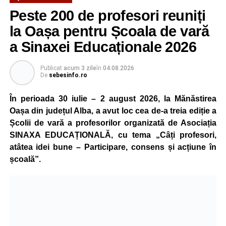
Peste 200 de profesori reuniți
la Oașa pentru Școala de vară
a Sinaxei Educaționale 2026
Publicat
acum 3 zile
în
04.08.2026
De
sebesinfo.ro
În perioada 30 iulie – 2 august 2026, la Mănăstirea
Oașa din județul Alba, a avut loc cea de-a treia ediție a
Școlii de vară a profesorilor organizată de Asociația
SINAXA EDUCAȚIONALĂ, cu tema „Câți profesori,
atâtea idei bune – Participare, consens și acțiune în
școală”.