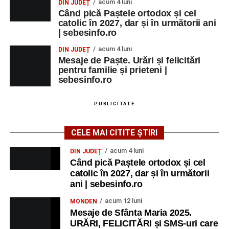
acum 4 luni
DIN JUDEȚ
Când pică Paștele ortodox și cel
catolic în 2027, dar și în următorii ani
| sebesinfo.ro
acum 4 luni
DIN JUDEȚ
Mesaje de Paște. Urări și felicitări
pentru familie și prieteni |
sebesinfo.ro
PUBLICITATE
CELE MAI CITITE ȘTIRI
acum 4 luni
DIN JUDEȚ
Când pică Paștele ortodox și cel
catolic în 2027, dar și în următorii
ani | sebesinfo.ro
acum 12 luni
MONDEN
Mesaje de Sfânta Maria 2025.
URĂRI, FELICITĂRI și SMS-uri care