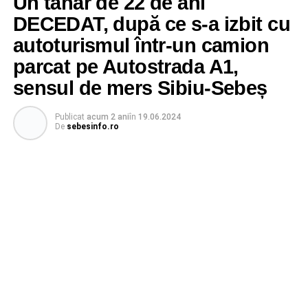
Un tânăr de 22 de ani
DECEDAT, după ce s-a izbit cu
autoturismul într-un camion
parcat pe Autostrada A1,
sensul de mers Sibiu-Sebeș
Publicat
acum 2 ani
în
19.06.2024
De
sebesinfo.ro