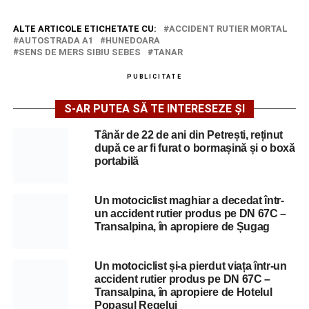
ALTE ARTICOLE ETICHETATE CU:
ACCIDENT RUTIER MORTAL
AUTOSTRADA A1
HUNEDOARA
SENS DE MERS SIBIU SEBES
TANAR
PUBLICITATE
S-AR PUTEA SĂ TE INTERESEZE ȘI
Tânăr de 22 de ani din Petrești, reținut
după ce ar fi furat o bormașină și o boxă
portabilă
Un motociclist maghiar a decedat într-
un accident rutier produs pe DN 67C –
Transalpina, în apropiere de Șugag
Un motociclist și-a pierdut viața într-un
accident rutier produs pe DN 67C –
Transalpina, în apropiere de Hotelul
Popasul Regelui