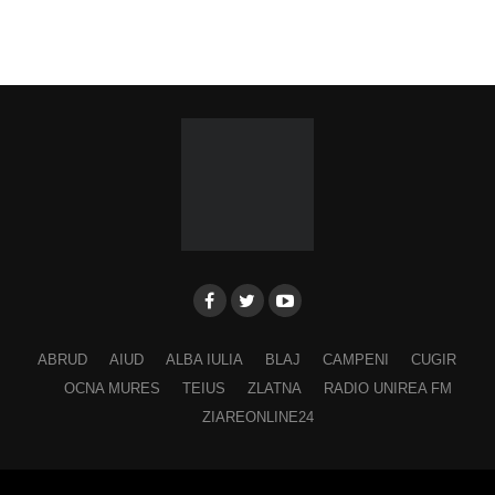
ABRUD
AIUD
ALBA IULIA
BLAJ
CAMPENI
CUGIR
OCNA MURES
TEIUS
ZLATNA
RADIO UNIREA FM
ZIAREONLINE24