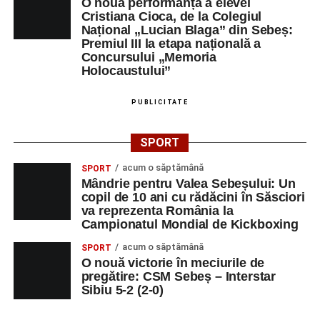
O nouă performanță a elevei
Cristiana Cioca, de la Colegiul
Național „Lucian Blaga” din Sebeș:
Premiul III la etapa națională a
Concursului „Memoria
Holocaustului”
PUBLICITATE
SPORT
acum o săptămână
SPORT
Mândrie pentru Valea Sebeșului: Un
copil de 10 ani cu rădăcini în Săsciori
va reprezenta România la
Campionatul Mondial de Kickboxing
acum o săptămână
SPORT
O nouă victorie în meciurile de
pregătire: CSM Sebeș – Interstar
Sibiu 5-2 (2-0)