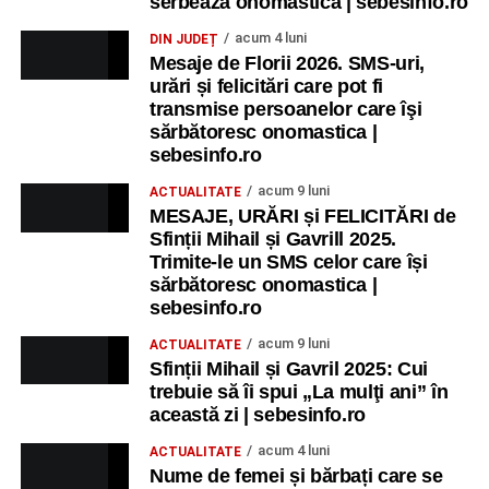
serbează onomastica | sebesinfo.ro
acum 4 luni
DIN JUDEȚ
Mesaje de Florii 2026. SMS-uri,
urări și felicitări care pot fi
transmise persoanelor care îşi
sărbătoresc onomastica |
sebesinfo.ro
acum 9 luni
ACTUALITATE
MESAJE, URĂRI și FELICITĂRI de
Sfinții Mihail și Gavrill 2025.
Trimite-le un SMS celor care își
sărbătoresc onomastica |
sebesinfo.ro
acum 9 luni
ACTUALITATE
Sfinții Mihail și Gavril 2025: Cui
trebuie să îi spui „La mulţi ani” în
această zi | sebesinfo.ro
acum 4 luni
ACTUALITATE
Nume de femei și bărbați care se