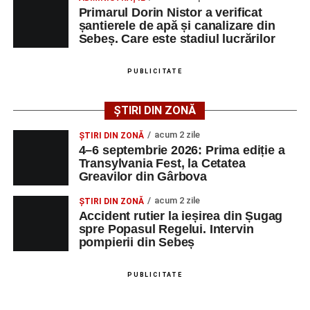
Primarul Dorin Nistor a verificat
șantierele de apă și canalizare din
Sebeș. Care este stadiul lucrărilor
Ultimele știri din Sebeș
Femeie de 66 de ani, transportată în stare gravă la
PUBLICITATE
spital după ce a fost lovită de o motocicletă pe
strada Dorobanți din Sebeș
ȘTIRI DIN ZONĂ
Accident pe strada Dorobanți din Sebeș: fermeie
acum 2 zile
ȘTIRI DIN ZONĂ
de 66 de ani rănită grav, după ce a fost lovită de o
4–6 septembrie 2026: Prima ediție a
motocicletă
Transylvania Fest, la Cetatea
Greavilor din Gârbova
4–6 septembrie 2026: Prima ediție a Transylvania
Fest, la Cetatea Greavilor din Gârbova
acum 2 zile
ȘTIRI DIN ZONĂ
Accident rutier la ieșirea din Șugag
spre Popasul Regelui. Intervin
pompierii din Sebeș
PUBLICITATE