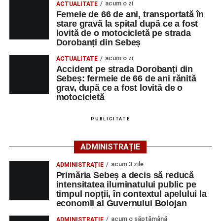
acum o zi
ACTUALITATE
strada Dorobanți din Sebeș
La locul accidentului intervine Detașamentul de Pompieri
Femeie de 66 de ani, transportată în
Accident pe strada Dorobanți din Sebeș: fermeie
stare gravă la spital după ce a fost
Sebeș, cu o autospecială de stingere cu apă și spumă și
lovită de o motocicletă pe strada
de 66 de ani rănită grav, după ce a fost lovită de o
un echipaj de Terapie Intensivă Mobilă, pentru acordarea
Dorobanți din Sebeș
motocicletă
primului ajutor medical și asigurarea măsurilor specifice.
acum o zi
ACTUALITATE
4–6 septembrie 2026: Prima ediție a Transylvania
Accident pe strada Dorobanți din
Polițiștii s-au deplasat la fața locului pentru efectuarea
Fest, la Cetatea Greavilor din Gârbova
Sebeș: fermeie de 66 de ani rănită
cercetărilor și stabilirea împrejurărilor exacte în care s-a
grav, după ce a fost lovită de o
produs accidentul. De asemenea, aceștia acționează
motocicletă
pentru fluidizarea traficului rutier în zonă.
PUBLICITATE
ACTUALIZARE:
„Victima, o persoană de sex feminin de
66 ani, va fi transportată la UPU Alba Iulia”
, a mai
ADMINISTRAȚIE
transmis ISU Alba.
acum 3 zile
ADMINISTRAȚIE
Primăria Sebeș a decis să reducă
intensitatea iluminatului public pe
timpul nopții, în contextul apelului la
Adaugă-ne ca sursă preferată
economii al Guvernului Bolojan
acum o săptămână
ADMINISTRAȚIE
Urmărește-ne pe Google News