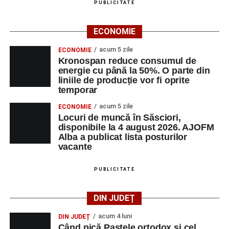
PUBLICITATE
ECONOMIE
acum 5 zile
ECONOMIE
Kronospan reduce consumul de
energie cu până la 50%. O parte din
liniile de producție vor fi oprite
temporar
acum 5 zile
ECONOMIE
Locuri de muncă în Săsciori,
disponibile la 4 august 2026. AJOFM
Alba a publicat lista posturilor
vacante
PUBLICITATE
DIN JUDEȚ
acum 4 luni
DIN JUDEȚ
Când pică Paștele ortodox și cel