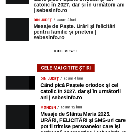
catolic în 2027, dar și în următorii ani
| sebesinfo.ro
acum 4 luni
DIN JUDEȚ
Mesaje de Paște. Urări și felicitări
pentru familie și prieteni |
sebesinfo.ro
PUBLICITATE
CELE MAI CITITE ȘTIRI
acum 4 luni
DIN JUDEȚ
Când pică Paștele ortodox și cel
catolic în 2027, dar și în următorii
ani | sebesinfo.ro
acum 12 luni
MONDEN
Mesaje de Sfânta Maria 2025.
URĂRI, FELICITĂRI și SMS-uri care
pot fi trimise persoanelor care își