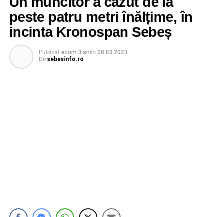
Un muncitor a căzut de la
peste patru metri înălțime, în
incinta Kronospan Sebeș
Publicat
acum 3 ani
în
08.03.2023
De
sebesinfo.ro