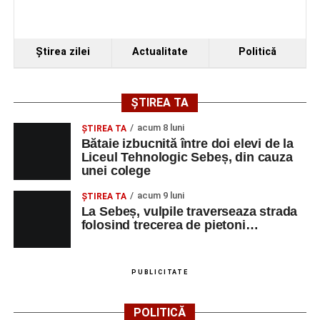
Ştirea zilei
Actualitate
Politică
ȘTIREA TA
acum 8 luni
ŞTIREA TA
Bătaie izbucnită între doi elevi de la
Liceul Tehnologic Sebeș, din cauza
unei colege
acum 9 luni
ŞTIREA TA
La Sebeș, vulpile traverseaza strada
folosind trecerea de pietoni…
PUBLICITATE
POLITICĂ