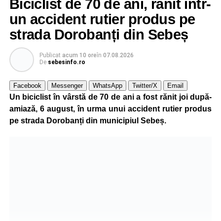
Biciclist de 70 de ani, rănit într-
un accident rutier produs pe
strada Dorobanți din Sebeș
Publicat
acum 10 ore
în
07.08.2026
De
sebesinfo.ro
Facebook
Messenger
WhatsApp
Twitter/X
Email
Un biciclist în vârstă de 70 de ani a fost rănit joi după-
amiază, 6 august, în urma unui accident rutier produs
pe strada Dorobanți din municipiul Sebeș.