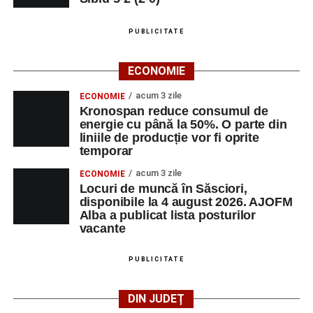
LUNI, 24 AUGUST 2026
PUBLICITATE
Casa Fanfarei din Petrești
ECONOMIE
Ora 18.00
– Activități recreative pentru copii, susținute de
acum 3 zile
ECONOMIE
trupele de teatru
„Gepetto”
și
„Pied Piper”
.
Kronospan reduce consumul de
energie cu până la 50%. O parte din
liniile de producție vor fi oprite
Ora 19.00
–
Seară cu tradiții săsești
, cu participarea:
temporar
Fanfarei din Petrești;
acum 3 zile
ECONOMIE
Locuri de muncă în Săsciori,
Trupei de Dansuri Săsești;
disponibile la 4 august 2026. AJOFM
Alba a publicat lista posturilor
Alexandrei Pamfilie;
vacante
Alfred Dahinten.
PUBLICITATE
Ora 20.30
– Proiecție cinematografică:
„Napoli – New
York”
(Italia, 2024), film de familie, AP12, după o poveste
DIN JUDEȚ
de Federico Fellini și Tullio Pinelli.