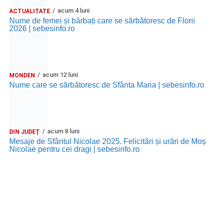
acum 4 luni
ACTUALITATE
Trupa de Dansuri Săsești.
Nume de femei și bărbați care se sărbătoresc de Florii
2026 | sebesinfo.ro
Ora 20.30
– Parcul Tineretului: proiecția filmului pentru
copii
„Străjerii Deltei”
(România, 2021), film de familie și
aventură, AG.
acum 12 luni
MONDEN
JOI, 27 AUGUST 2026
Nume care se sărbătoresc de Sfânta Maria | sebesinfo.ro
Grădina Muzeului Municipal „Ioan
Raica” Sebeș
acum 8 luni
DIN JUDEȚ
Ora 19.00
–
Sărbătoarea Seniorilor
– festivitatea de
Mesaje de Sfântul Nicolae 2025. Felicitări și urări de Moș
Nicolae pentru cei dragi | sebesinfo.ro
premiere a cuplurilor care aniversează 50 de ani de
căsătorie.
Recital muzical:
Carmen Rădulescu Oprea
.
VINERI, 28 AUGUST 2026