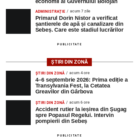
economii al Guvernului Bolojan
Printre momentele de atracție se numără spectacolul de
acum 7 zile
ADMINISTRAȚIE
vals și tango din Piața Primăriei, dar și concertul de rock
Primarul Dorin Nistor a verificat
simfonic susținut în Grădina Muzeului Municipal „Ioan
șantierele de apă și canalizare din
Raica”, sub bagheta dirijorului
Remus Grama
, alături de
Sebeș. Care este stadiul lucrărilor
muzicieni români de prestigiu.
PUBLICITATE
Și în acest an, pe scenă vor urca atât artiști consacrați, cât
și interpreți originari din Sebeș, care și-au construit
ȘTIRI DIN ZONĂ
cariere de succes în țară și în străinătate.
acum 4 ore
ȘTIRI DIN ZONĂ
Festivalul include și o componentă cinematografică
4–6 septembrie 2026: Prima ediție a
Transylvania Fest, la Cetatea
importantă. Publicul va putea urmări mai multe producții
Greavilor din Gârbova
realizate cu implicarea producătoarei
Gabi Suciu
,
originară din Sebeș, prezentă de-a lungul timpului la
acum 6 ore
ȘTIRI DIN ZONĂ
unele dintre cele mai importante festivaluri europene de
Accident rutier la ieșirea din Șugag
spre Popasul Regelui. Intervin
film.
pompierii din Sebeș
Un alt moment așteptat este show-ul susținut de
DJ
Phantom (Edy Schneider)
care va oferi un spectacol de
PUBLICITATE