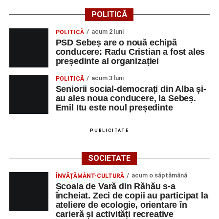
POLITICĂ
Dansatori:
Ioana Lascu și Horia Călin Pop
,
Raluca și
Vlad Dordea
.
acum 2 luni
POLITICĂ
PSD Sebeș are o nouă echipă
Piața Primăriei
conducere: Radu Cristian a fost ales
președinte al organizației
Orele 17.00–20.00
– Punct oficial de înscrieri și informații
acum 3 luni
POLITICĂ
(Race Office) pentru competiția
„Cicloaventurier de
Seniorii social-democrați din Alba și-
Sebeș”
.
au ales noua conducere, la Sebeș.
Emil Itu este noul președinte
SÂMBĂTĂ, 22 AUGUST 2026
PUBLICITATE
Platoul Centrului Cultural „Lucian
SOCIETATE
Blaga” Sebeș
acum o săptămână
ÎNVĂȚĂMÂNT-CULTURĂ
Orele 10.00–20.00
– Punct oficial de înscrieri și informații
Școala de Vară din Răhău s-a
(Race Office) pentru competiția
„Cicloaventurier de
încheiat. Zeci de copii au participat la
Sebeș”
.
ateliere de ecologie, orientare în
carieră și activități recreative