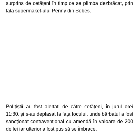
surprins de cetățeni în timp ce se plimba dezbrăcat, prin
fața supermaket-ului Penny din Sebeș.
Polițiștii au fost alertați de către cetățeni, în jurul orei
11:30, și s-au deplasat la fața locului, unde bărbatul a fost
sancționat contravențional cu amendă în valoare de 200
de lei iar ulterior a fost pus să se îmbrace.