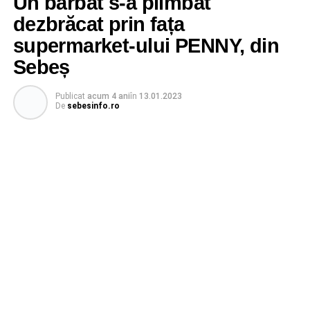
Un bărbat s-a plimbat
dezbrăcat prin fața
supermarket-ului PENNY, din
Sebeș
Publicat
acum 4 ani
în
13.01.2023
De
sebesinfo.ro