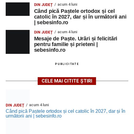
acum 4 luni
DIN JUDEȚ
MARȚI, 25 AUGUST 2026
Când pică Paștele ortodox și cel
catolic în 2027, dar și în următorii ani
| sebesinfo.ro
Grădina Muzeului Municipal „Ioan
acum 4 luni
DIN JUDEȚ
Raica” Sebeș
Mesaje de Paște. Urări și felicitări
pentru familie și prieteni |
Ora 18.00
–
„Armonia artelor”
– salon literar și întâlnire
sebesinfo.ro
cu artele plastice, organizat alături de artiști locali.
PUBLICITATE
Ora 20.30
– Proiecție cinematografică:
„Primavera”
(Italia, 2025), dramă inspirată de povestea nașterii operei
CELE MAI CITITE ȘTIRI
„Anotimpurile”
de Antonio Vivaldi (rating N-15).
MIERCURI, 26 AUGUST 2026
acum 4 luni
DIN JUDEȚ
Când pică Paștele ortodox și cel catolic în 2027, dar și în
Copiii în armonia orașului
următorii ani | sebesinfo.ro
Ora 10.00
– Școala din Răhău: activități recreative pentru
copii.