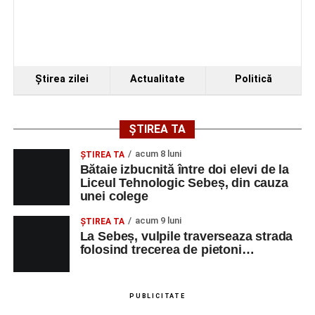
VINERI, 21 AUGUST 2026
Piața Primăriei
Ştirea zilei
Actualitate
Politică
Ora 19.00
–
Spectacol de vals și tango „Armonii în
pași de dans”
ȘTIREA TA
Solistă:
Iulia Merca
(Opera Națională Română Cluj-
Napoca).
acum 8 luni
ŞTIREA TA
Bătaie izbucnită între doi elevi de la
Acompaniază
Cluj Tango Orchestra
:
Liceul Tehnologic Sebeș, din cauza
unei colege
Irina Indrei – pian
acum 9 luni
ŞTIREA TA
La Sebeș, vulpile traverseaza strada
Robert Indrei – bandoneon
folosind trecerea de pietoni…
Milena Vădan – vioară
Emanuel Elcean – contrabas
PUBLICITATE
Adrian Lup – violoncel