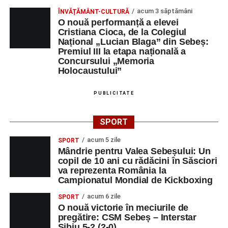
Râpa Roșie
acum 3 săptămâni
ÎNVĂȚĂMÂNT-CULTURĂ
O nouă performanță a elevei
Orele 17.00–20.00
– Antrenamente libere pe traseul de
Cristiana Cioca, de la Colegiul
Național „Lucian Blaga” din Sebeș:
concurs.
Premiul III la etapa națională a
Concursului „Memoria
Centrul Cultural „Lucian Blaga”
Holocaustului”
Sebeș – Sala de spectacole
PUBLICITATE
Ora 19.00
– Proiecție cinematografică:
„Unde merg
elefanții”
(România, 2023), black comedy, în regia lui
SPORT
Gabi Virginia Șarga și Cătălin Rotaru, producător Gabi
acum 5 zile
Suciu.
SPORT
Mândrie pentru Valea Sebeșului: Un
copil de 10 ani cu rădăcini în Săsciori
DUMINICĂ, 23 AUGUST 2026
va reprezenta România la
Campionatul Mondial de Kickboxing
Râpa Roșie
acum 6 zile
SPORT
O nouă victorie în meciurile de
Ora 10.00
–
„Cicloaventurier de Sebeș”
– startul oficial
pregătire: CSM Sebeș – Interstar
al competiției MTB pentru copii.
Sibiu 5-2 (2-0)