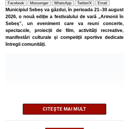
stabilească toate împrejurările în care s-a produs
Facebook
Messenger
WhatsApp
Twitter/X
Email
Municipiul Sebeș va găzdui, în perioada 21–30 august
accidentul.
2026, o nouă ediție a festivalului de vară „Armonii în
Sebeș”, un eveniment care va reuni concerte,
spectacole, proiecții de film, activități recreative,
Adaugă-ne ca sursă preferată
manifestări culturale și competiții sportive dedicate
întregii comunități.
Urmărește-ne pe Google News
Ultimele știri din Sebeș
4–6 septembrie 2026: Prima ediție a Transylvania
Fest, la Cetatea Greavilor din Gârbova
Accident rutier la ieșirea din Șugag spre Popasul
Regelui. Intervin pompierii din Sebeș
CITEȘTE MAI MULT
Biciclist de 70 de ani, rănit într-un accident rutier
produs pe strada Dorobanți din Sebeș