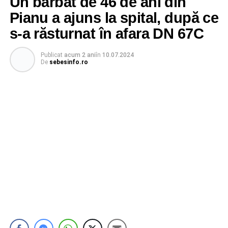
Un bărbat de 46 de ani din
Pianu a ajuns la spital, după ce
s-a răsturnat în afara DN 67C
Publicat
acum 2 ani
în
10.07.2024
De
sebesinfo.ro