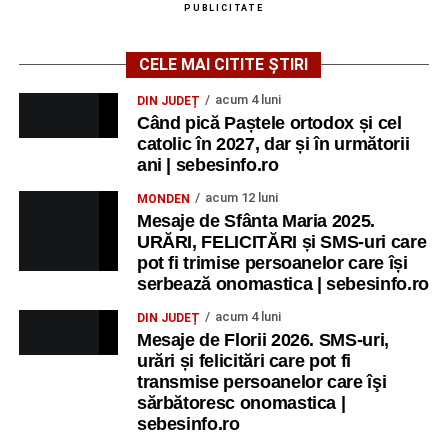
PUBLICITATE
CELE MAI CITITE ȘTIRI
acum 4 luni
DIN JUDEȚ
Când pică Paștele ortodox și cel
catolic în 2027, dar și în următorii
ani | sebesinfo.ro
acum 12 luni
MONDEN
Mesaje de Sfânta Maria 2025.
URĂRI, FELICITĂRI și SMS-uri care
pot fi trimise persoanelor care își
serbează onomastica | sebesinfo.ro
acum 4 luni
DIN JUDEȚ
Mesaje de Florii 2026. SMS-uri,
urări și felicitări care pot fi
transmise persoanelor care îşi
sărbătoresc onomastica |
sebesinfo.ro