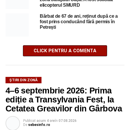
elicopterul SMURD
Bărbat de 67 de ani, reținut după ce a
fost prins conducând fără permis în
Petrești
CLICK PENTRU A COMENTA
ȘTIRI DIN ZONĂ
4–6 septembrie 2026: Prima
ediție a Transylvania Fest, la
Cetatea Greavilor din Gârbova
Publicat
acum 4 ore
în
07.08.2026
De
sebesinfo.ro