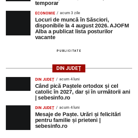
temporar
acum 3 zile
ECONOMIE
Locuri de muncă în Săsciori,
disponibile la 4 august 2026. AJOFM
Alba a publicat lista posturilor
vacante
PUBLICITATE
DIN JUDEȚ
acum 4 luni
DIN JUDEȚ
Când pică Paștele ortodox și cel
catolic în 2027, dar și în următorii ani
| sebesinfo.ro
acum 4 luni
DIN JUDEȚ
Mesaje de Paște. Urări și felicitări
pentru familie și prieteni |
sebesinfo.ro