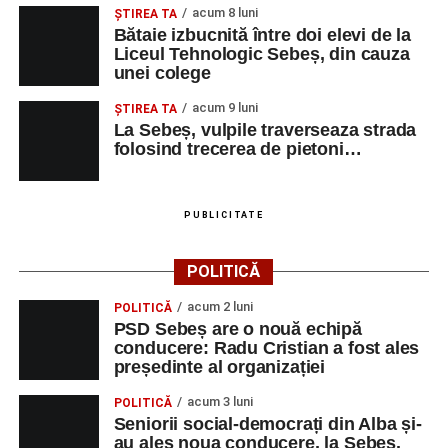
acum 8 luni
ŞTIREA TA
Bătaie izbucnită între doi elevi de la
Liceul Tehnologic Sebeș, din cauza
unei colege
acum 9 luni
ŞTIREA TA
La Sebeș, vulpile traverseaza strada
folosind trecerea de pietoni…
PUBLICITATE
POLITICĂ
acum 2 luni
POLITICĂ
PSD Sebeș are o nouă echipă
conducere: Radu Cristian a fost ales
președinte al organizației
acum 3 luni
POLITICĂ
Seniorii social-democrați din Alba și-
au ales noua conducere, la Sebeș.