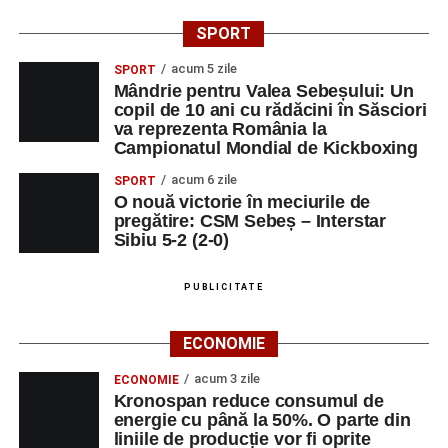
SPORT
acum 5 zile
SPORT
Mândrie pentru Valea Sebeșului: Un
copil de 10 ani cu rădăcini în Săsciori
va reprezenta România la
Campionatul Mondial de Kickboxing
acum 6 zile
SPORT
O nouă victorie în meciurile de
pregătire: CSM Sebeș – Interstar
Sibiu 5-2 (2-0)
PUBLICITATE
ECONOMIE
acum 3 zile
ECONOMIE
Kronospan reduce consumul de
energie cu până la 50%. O parte din
liniile de producție vor fi oprite