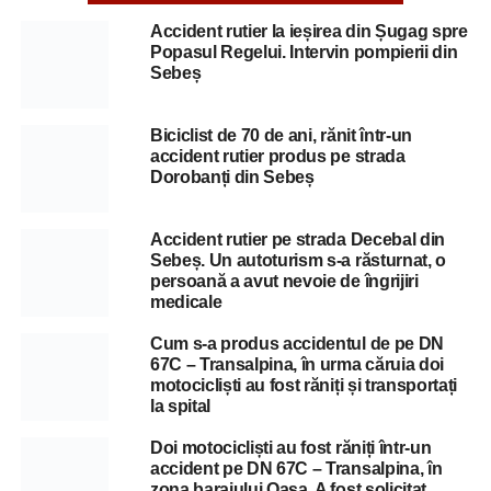
Accident rutier la ieșirea din Șugag spre
Popasul Regelui. Intervin pompierii din
Sebeș
Biciclist de 70 de ani, rănit într-un
accident rutier produs pe strada
Dorobanți din Sebeș
Accident rutier pe strada Decebal din
Sebeș. Un autoturism s-a răsturnat, o
persoană a avut nevoie de îngrijiri
medicale
Cum s-a produs accidentul de pe DN
67C – Transalpina, în urma căruia doi
motocicliști au fost răniți și transportați
la spital
Doi motocicliști au fost răniți într-un
accident pe DN 67C – Transalpina, în
zona barajului Oașa. A fost solicitat