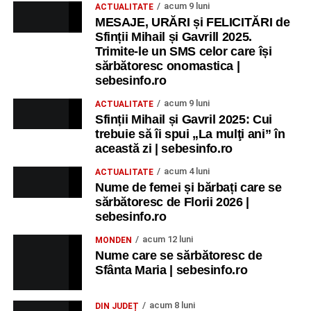
acum 9 luni
ACTUALITATE
MESAJE, URĂRI și FELICITĂRI de
Sfinții Mihail și Gavrill 2025.
Trimite-le un SMS celor care își
sărbătoresc onomastica |
sebesinfo.ro
acum 9 luni
ACTUALITATE
Sfinții Mihail și Gavril 2025: Cui
trebuie să îi spui „La mulţi ani” în
această zi | sebesinfo.ro
acum 4 luni
ACTUALITATE
Nume de femei și bărbați care se
sărbătoresc de Florii 2026 |
sebesinfo.ro
acum 12 luni
MONDEN
Nume care se sărbătoresc de
Sfânta Maria | sebesinfo.ro
acum 8 luni
DIN JUDEȚ