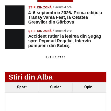
Urmărește-ne pe Google News
acum 4 ore
ȘTIRI DIN ZONĂ
4–6 septembrie 2026: Prima ediție a
Transylvania Fest, la Cetatea
Ultimele știri din Sebeș
Greavilor din Gârbova
4–6 septembrie 2026: Prima ediție a Transylvania
acum 6 ore
ȘTIRI DIN ZONĂ
Fest, la Cetatea Greavilor din Gârbova
Accident rutier la ieșirea din Șugag
spre Popasul Regelui. Intervin
Accident rutier la ieșirea din Șugag spre Popasul
pompierii din Sebeș
Regelui. Intervin pompierii din Sebeș
Biciclist de 70 de ani, rănit într-un accident rutier
PUBLICITATE
produs pe strada Dorobanți din Sebeș
Stiri din Alba
Sport
Curier
Opinii