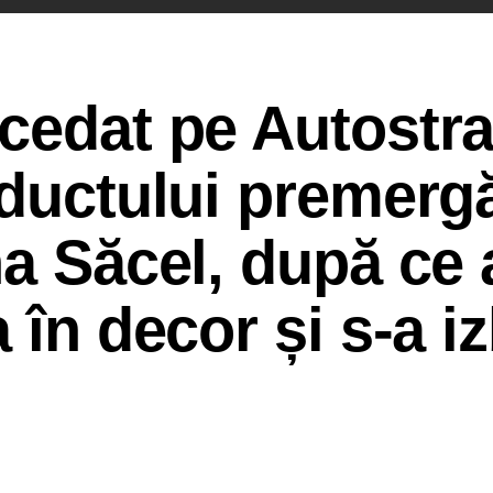
ecedat pe Autostr
aductului premerg
na Săcel, după ce 
 în decor și s-a iz