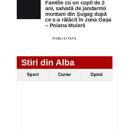
Familie cu un copil de 2
ani, salvată de jandarmii
montani din Șugag după
ce s-a rătăcit în zona Oașa
– Poiana Muierii
PUBLICITATE
Stiri din Alba
Sport
Curier
Opinii