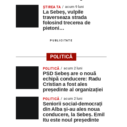
acum 9 luni
ŞTIREA TA
La Sebeș, vulpile
traverseaza strada
folosind trecerea de
pietoni…
PUBLICITATE
POLITICĂ
acum 2 luni
POLITICĂ
PSD Sebeș are o nouă
echipă conducere: Radu
Cristian a fost ales
președinte al organizației
acum 2 luni
POLITICĂ
Seniorii social-democrați
din Alba și-au ales noua
conducere, la Sebeș. Emil
Itu este noul președinte