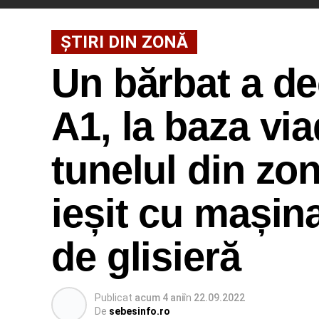
ȘTIRI DIN ZONĂ
Un bărbat a d
A1, la baza vi
tunelul din zo
ieșit cu mașina
de glisieră
Publicat
acum 4 ani
în
22.09.2022
De
sebesinfo.ro