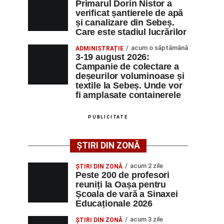
Primarul Dorin Nistor a
verificat șantierele de apă
și canalizare din Sebeș.
Care este stadiul lucrărilor
acum o săptămână
ADMINISTRAȚIE
3-19 august 2026:
Campanie de colectare a
deșeurilor voluminoase și
textile la Sebeș. Unde vor
fi amplasate containerele
PUBLICITATE
ȘTIRI DIN ZONĂ
acum 2 zile
ȘTIRI DIN ZONĂ
Peste 200 de profesori
reuniți la Oașa pentru
Școala de vară a Sinaxei
Educaționale 2026
acum 3 zile
ȘTIRI DIN ZONĂ