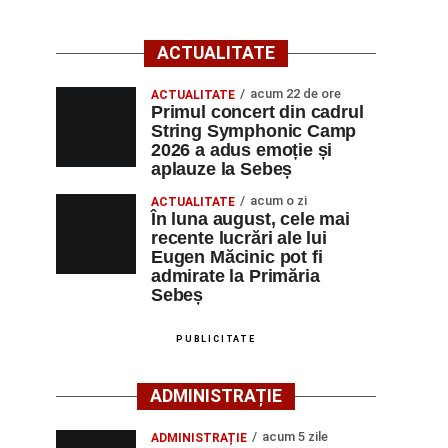
ACTUALITATE
acum 22 de ore
ACTUALITATE
Primul concert din cadrul
String Symphonic Camp
2026 a adus emoție și
aplauze la Sebeș
acum o zi
ACTUALITATE
În luna august, cele mai
recente lucrări ale lui
Eugen Măcinic pot fi
admirate la Primăria
Sebeș
PUBLICITATE
ADMINISTRAȚIE
acum 5 zile
ADMINISTRAȚIE