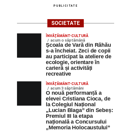
PUBLICITATE
SOCIETATE
ÎNVĂȚĂMÂNT-CULTURĂ
acum o săptămână
Școala de Vară din Răhău
s-a încheiat. Zeci de copii
au participat la ateliere de
ecologie, orientare în
carieră și activități
recreative
ÎNVĂȚĂMÂNT-CULTURĂ
acum 3 săptămâni
O nouă performanță a
elevei Cristiana Cioca, de
la Colegiul Național
„Lucian Blaga” din Sebeș:
Premiul III la etapa
națională a Concursului
„Memoria Holocaustului”