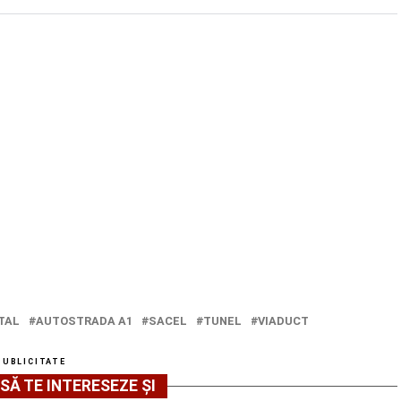
TAL
AUTOSTRADA A1
SACEL
TUNEL
VIADUCT
PUBLICITATE
SĂ TE INTERESEZE ȘI