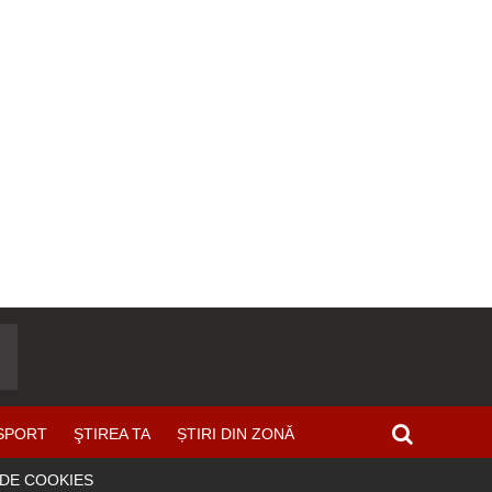
SPORT
ŞTIREA TA
ȘTIRI DIN ZONĂ
 DE COOKIES