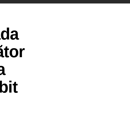
ada
ător
a
bit