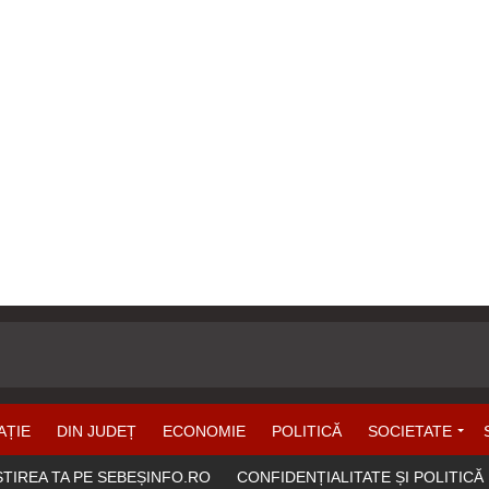
AȚIE
DIN JUDEȚ
ECONOMIE
POLITICĂ
SOCIETATE
ȘTIREA TA PE SEBEȘINFO.RO
CONFIDENȚIALITATE ȘI POLITICĂ