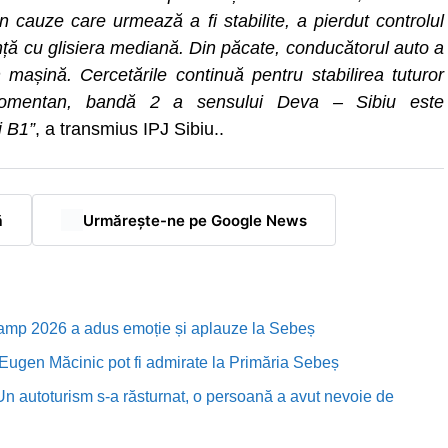
n cauze care urmează a fi stabilite, a pierdut controlul
ență cu glisiera mediană. Din păcate, conducătorul auto a
 mașină. Cercetările continuă pentru stabilirea tuturor
. Momentan, bandă 2 a sensului Deva – Sibiu este
i B1”
, a transmius IPJ Sibiu..
ă
Urmărește-ne pe Google News
Camp 2026 a adus emoție și aplauze la Sebeș
i Eugen Măcinic pot fi admirate la Primăria Sebeș
Un autoturism s-a răsturnat, o persoană a avut nevoie de