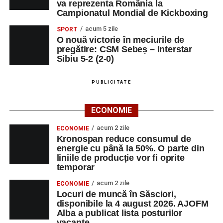
va reprezenta România la
Campionatul Mondial de Kickboxing
acum 5 zile
SPORT
O nouă victorie în meciurile de
pregătire: CSM Sebeș – Interstar
Sibiu 5-2 (2-0)
PUBLICITATE
ECONOMIE
acum 2 zile
ECONOMIE
Kronospan reduce consumul de
energie cu până la 50%. O parte din
liniile de producție vor fi oprite
temporar
acum 2 zile
ECONOMIE
Locuri de muncă în Săsciori,
disponibile la 4 august 2026. AJOFM
Alba a publicat lista posturilor
vacante