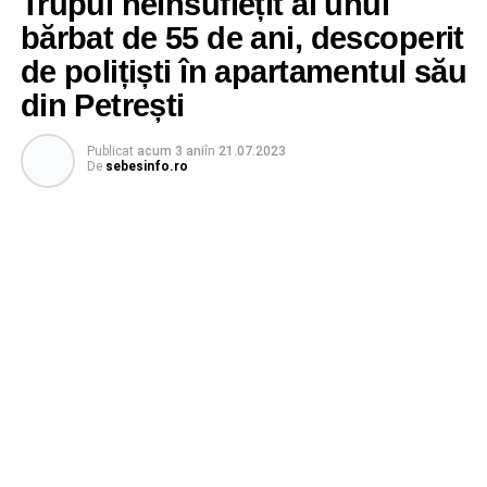
Trupul neînsuflețit al unui
bărbat de 55 de ani, descoperit
de polițiști în apartamentul său
din Petrești
Publicat
acum 3 ani
în
21.07.2023
De
sebesinfo.ro