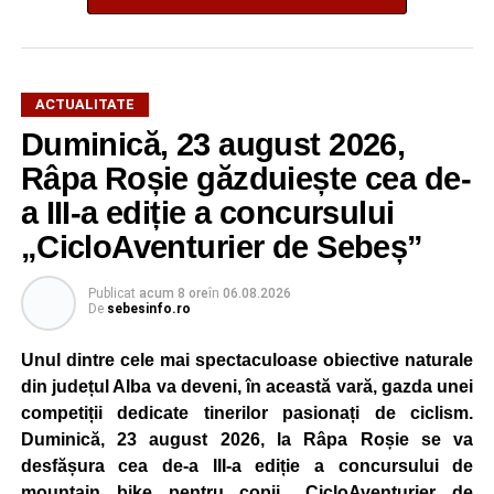
ACTUALITATE
Duminică, 23 august 2026,
Râpa Roșie găzduiește cea de-
a III-a ediție a concursului
„CicloAventurier de Sebeș”
Publicat
acum 8 ore
în
06.08.2026
De
sebesinfo.ro
Unul dintre cele mai spectaculoase obiective naturale
din județul Alba va deveni, în această vară, gazda unei
competiții dedicate tinerilor pasionați de ciclism.
Duminică, 23 august 2026, la Râpa Roșie se va
desfășura cea de-a III-a ediție a concursului de
mountain bike pentru copii „CicloAventurier de