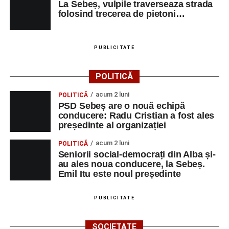
La Sebeș, vulpile traverseaza strada
Urmărește-ne pe Google News
folosind trecerea de pietoni…
Ultimele știri din Sebeș
PUBLICITATE
Primăria Sebeș a decis să reducă intensitatea
iluminatului public pe timpul nopții, în contextul
POLITICĂ
apelului la economii al Guvernului Bolojan
acum 2 luni
POLITICĂ
Duminică, 23 august 2026, Râpa Roșie găzduiește
PSD Sebeș are o nouă echipă
cea de-a III-a ediție a concursului „CicloAventurier
conducere: Radu Cristian a fost ales
de Sebeș”
președinte al organizației
Primul concert din cadrul String Symphonic Camp
acum 2 luni
POLITICĂ
2026 a adus emoție și aplauze la Sebeș
Seniorii social-democrați din Alba și-
au ales noua conducere, la Sebeș.
Emil Itu este noul președinte
PUBLICITATE
SOCIETATE