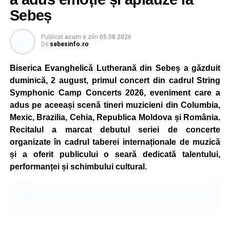
destinat copiilor și adolescenților cu vârste cuprinse între
Sebeș
5 și 18 ani, iar participarea este gratuită.
Publicat
acum o zi
în
05.08.2026
Organizatorii au pregătit trasee adaptate fiecărei categorii
De
sebesinfo.ro
de vârstă, astfel încât competiția să fie accesibilă atât
celor aflați la început de drum, cât și celor cu experiență în
Biserica Evanghelică Lutherană din Sebeș a găzduit
mountain bike. La finalul întrecerii, cei mai bine clasați
duminică, 2 august, primul concert din cadrul String
concurenți vor fi recompensați cu premii în bani și premii
Symphonic Camp Concerts 2026, eveniment care a
oferite de partenerii evenimentului.
adus pe aceeași scenă tineri muzicieni din Columbia,
Mexic, Brazilia, Cehia, Republica Moldova și România.
Înaintea zilei de concurs, participanții își vor putea ridica
Recitalul a marcat debutul seriei de concerte
numerele de concurs, confirma înscrierile online sau se
organizate în cadrul taberei internaționale de muzică
vor putea înscrie direct la competiție în cadrul Punctului
și a oferit publicului o seară dedicată talentului,
Oficial de Înscrieri și Informații (Race Office), care va
performanței și schimbului cultural.
funcționa după următorul program:
• vineri, 21 august, între orele 17:00 și 20:00, în Piața
Primăriei Sebeș;
• sâmbătă, 22 august, între orele 10:00 și 20:00, pe platoul