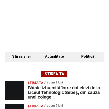
Organizatorii au transmis că recitalul de la Sebeș
reprezintă doar începutul unei serii de concerte care vor
Ştirea zilei
Actualitate
Politică
avea loc pe parcursul taberei, oferind comunității din
județul Alba ocazia de a descoperi tineri interpreți talentați
și de a lua parte la un veritabil schimb cultural prin
ȘTIREA TA
muzică.
acum 8 luni
ŞTIREA TA
Bătaie izbucnită între doi elevi de la
Liceul Tehnologic Sebeș, din cauza
unei colege
Adaugă-ne ca sursă preferată
acum 9 luni
ŞTIREA TA