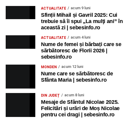
acum 9 luni
ACTUALITATE
Sfinții Mihail și Gavril 2025: Cui
trebuie să îi spui „La mulţi ani” în
această zi | sebesinfo.ro
acum 4 luni
ACTUALITATE
Nume de femei și bărbați care se
sărbătoresc de Florii 2026 |
sebesinfo.ro
acum 12 luni
MONDEN
Nume care se sărbătoresc de
Sfânta Maria | sebesinfo.ro
acum 8 luni
DIN JUDEȚ
Mesaje de Sfântul Nicolae 2025.
Felicitări și urări de Moș Nicolae
pentru cei dragi | sebesinfo.ro