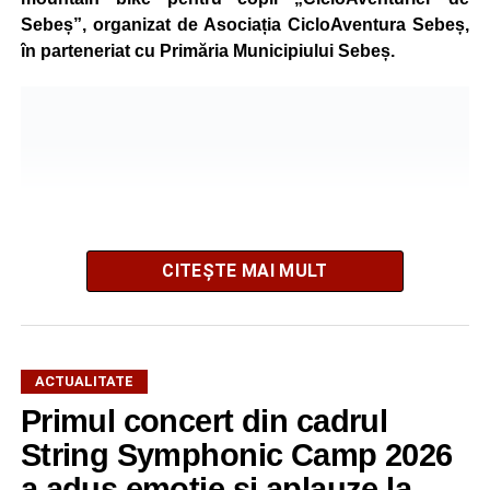
Sebeș”, organizat de Asociația CicloAventura Sebeș,
în parteneriat cu Primăria Municipiului Sebeș.
CITEȘTE MAI MULT
ACTUALITATE
Primul concert din cadrul
După două ediții organizate în Parcul Arini, competiția se
mută într-un nou decor, oferind participanților ocazia de a
String Symphonic Camp 2026
concura într-un cadru natural deosebit. Evenimentul este
a adus emoție și aplauze la