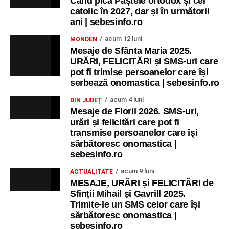
Când pică Paștele ortodox și cel
catolic în 2027, dar și în următorii
ani | sebesinfo.ro
acum 12 luni
MONDEN
Mesaje de Sfânta Maria 2025.
URĂRI, FELICITĂRI și SMS-uri care
pot fi trimise persoanelor care își
serbează onomastica | sebesinfo.ro
acum 4 luni
DIN JUDEȚ
Mesaje de Florii 2026. SMS-uri,
urări și felicitări care pot fi
transmise persoanelor care îşi
sărbătoresc onomastica |
sebesinfo.ro
acum 9 luni
ACTUALITATE
MESAJE, URĂRI și FELICITĂRI de
Sfinții Mihail și Gavrill 2025.
Trimite-le un SMS celor care își
sărbătoresc onomastica |
sebesinfo.ro