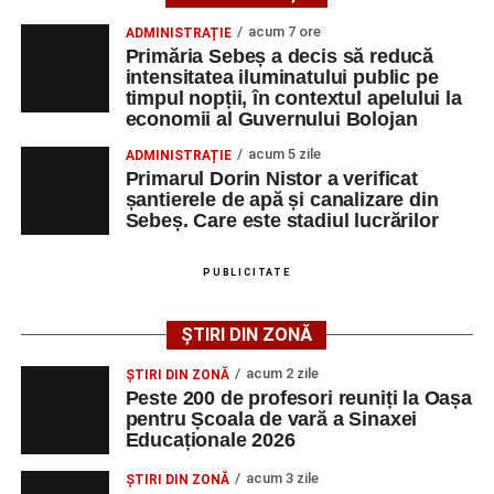
Primăria Sebeș a decis să reducă intensitatea
acum 7 ore
ADMINISTRAȚIE
iluminatului public pe timpul nopții, în contextul
Primăria Sebeș a decis să reducă
apelului la economii al Guvernului Bolojan
intensitatea iluminatului public pe
timpul nopții, în contextul apelului la
Duminică, 23 august 2026, Râpa Roșie găzduiește
economii al Guvernului Bolojan
cea de-a III-a ediție a concursului „CicloAventurier
de Sebeș”
acum 5 zile
ADMINISTRAȚIE
Primarul Dorin Nistor a verificat
Primul concert din cadrul String Symphonic Camp
șantierele de apă și canalizare din
2026 a adus emoție și aplauze la Sebeș
Sebeș. Care este stadiul lucrărilor
După mai multe zile de pregătire intensivă, participanții
au venit la Sebeș și au susținut un recital apreciat de
PUBLICITATE
public. Fiecare interpretare a evidențiat nivelul artistic al
tinerilor muzicieni și munca depusă în cadrul taberei, iar
ȘTIRI DIN ZONĂ
spectatorii au răsplătit prestațiile cu aplauze îndelungate.
acum 2 zile
ȘTIRI DIN ZONĂ
Peste 200 de profesori reuniți la Oașa
pentru Școala de vară a Sinaxei
Educaționale 2026
acum 3 zile
ȘTIRI DIN ZONĂ