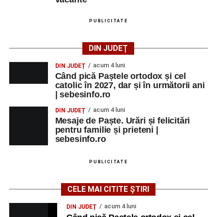
PUBLICITATE
DIN JUDEȚ
acum 4 luni
DIN JUDEȚ
Când pică Paștele ortodox și cel
catolic în 2027, dar și în următorii ani
| sebesinfo.ro
acum 4 luni
DIN JUDEȚ
Mesaje de Paște. Urări și felicitări
pentru familie și prieteni |
sebesinfo.ro
PUBLICITATE
CELE MAI CITITE ȘTIRI
acum 4 luni
DIN JUDEȚ