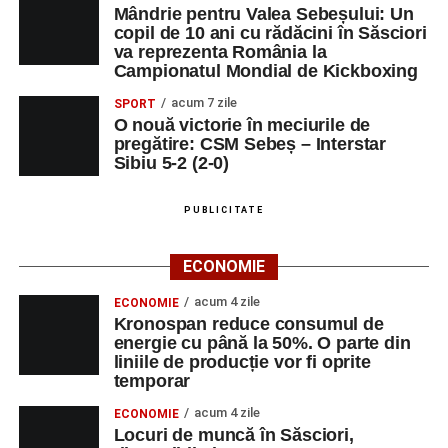
Mândrie pentru Valea Sebeșului: Un
copil de 10 ani cu rădăcini în Săsciori
va reprezenta România la
Campionatul Mondial de Kickboxing
acum 7 zile
SPORT
O nouă victorie în meciurile de
pregătire: CSM Sebeș – Interstar
Sibiu 5-2 (2-0)
PUBLICITATE
ECONOMIE
acum 4 zile
ECONOMIE
Kronospan reduce consumul de
energie cu până la 50%. O parte din
liniile de producție vor fi oprite
temporar
acum 4 zile
ECONOMIE
Locuri de muncă în Săsciori,