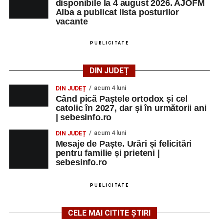
disponibile la 4 august 2026. AJOFM
Alba a publicat lista posturilor
vacante
PUBLICITATE
DIN JUDEȚ
acum 4 luni
DIN JUDEȚ
Când pică Paștele ortodox și cel
catolic în 2027, dar și în următorii ani
| sebesinfo.ro
acum 4 luni
DIN JUDEȚ
Mesaje de Paște. Urări și felicitări
pentru familie și prieteni |
sebesinfo.ro
PUBLICITATE
CELE MAI CITITE ȘTIRI