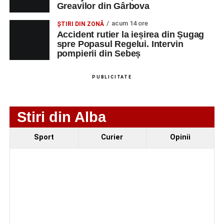
Greavilor din Gârbova
4–6 septembrie 2026: Prima ediție a Transylvania
acum 14 ore
ȘTIRI DIN ZONĂ
Fest, la Cetatea Greavilor din Gârbova
Accident rutier la ieșirea din Șugag
spre Popasul Regelui. Intervin
Accident rutier la ieșirea din Șugag spre Popasul
pompierii din Sebeș
Regelui. Intervin pompierii din Sebeș
Biciclist de 70 de ani, rănit într-un accident rutier
PUBLICITATE
produs pe strada Dorobanți din Sebeș
Stiri din Alba
Sport
Curier
Opinii