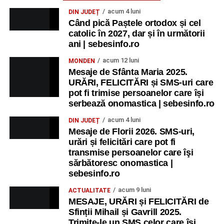
acum 4 luni
DIN JUDEȚ
Când pică Paștele ortodox și cel
catolic în 2027, dar și în următorii
ani | sebesinfo.ro
acum 12 luni
MONDEN
Mesaje de Sfânta Maria 2025.
URĂRI, FELICITĂRI și SMS-uri care
pot fi trimise persoanelor care își
serbează onomastica | sebesinfo.ro
acum 4 luni
DIN JUDEȚ
Mesaje de Florii 2026. SMS-uri,
urări și felicitări care pot fi
transmise persoanelor care îşi
sărbătoresc onomastica |
sebesinfo.ro
acum 9 luni
ACTUALITATE
MESAJE, URĂRI și FELICITĂRI de
Sfinții Mihail și Gavrill 2025.
Trimite-le un SMS celor care își