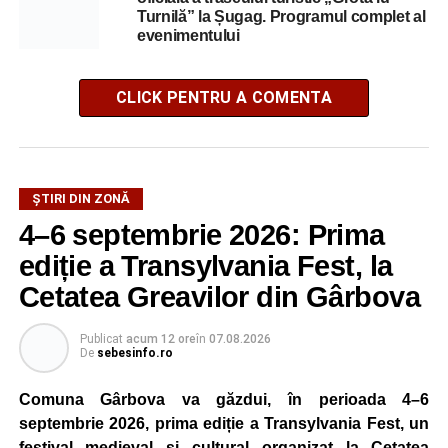
Turnilă” la Șugag. Programul complet al
evenimentului
CLICK PENTRU A COMENTA
ȘTIRI DIN ZONĂ
4–6 septembrie 2026: Prima
ediție a Transylvania Fest, la
Cetatea Greavilor din Gârbova
Publicat
acum 12 ore
în
07.08.2026
De
sebesinfo.ro
Comuna Gârbova va găzdui, în perioada 4–6
septembrie 2026, prima ediție a Transylvania Fest, un
festival medieval și cultural organizat la Cetatea