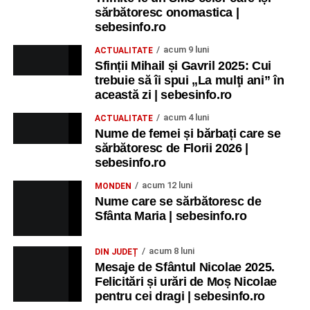
sărbătoresc onomastica |
sebesinfo.ro
acum 9 luni
ACTUALITATE
Sfinții Mihail și Gavril 2025: Cui
trebuie să îi spui „La mulţi ani” în
această zi | sebesinfo.ro
acum 4 luni
ACTUALITATE
Nume de femei și bărbați care se
sărbătoresc de Florii 2026 |
sebesinfo.ro
acum 12 luni
MONDEN
Nume care se sărbătoresc de
Sfânta Maria | sebesinfo.ro
acum 8 luni
DIN JUDEȚ
Mesaje de Sfântul Nicolae 2025.
Felicitări și urări de Moș Nicolae
pentru cei dragi | sebesinfo.ro