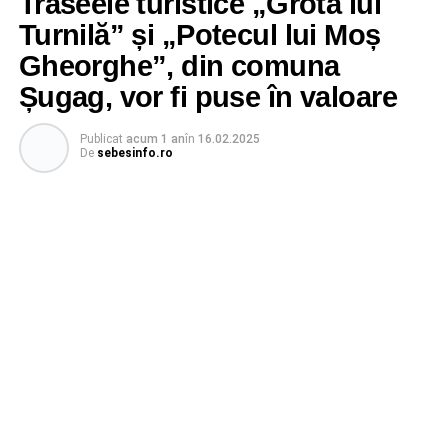
Traseele turistice „Grota lui
Turnilă” și „Potecul lui Moș
Gheorghe”, din comuna
Șugag, vor fi puse în valoare
Publicat
acum 1 an
în
16.02.2025
De
sebesinfo.ro