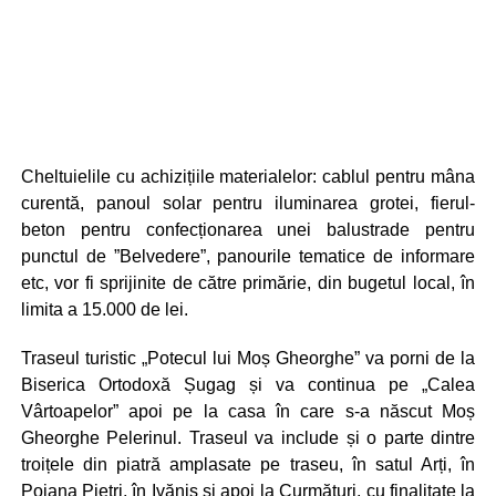
Cheltuielile cu achizițiile materialelor: cablul pentru mâna
curentă, panoul solar pentru iluminarea grotei, fierul-
beton pentru confecționarea unei balustrade pentru
punctul de ”Belvedere”, panourile tematice de informare
etc, vor fi sprijinite de către primărie, din bugetul local, în
limita a 15.000 de lei.
Traseul turistic „Potecul lui Moș Gheorghe” va porni de la
Biserica Ortodoxă Șugag și va continua pe „Calea
Vârtoapelor” apoi pe la casa în care s-a născut Moș
Gheorghe Pelerinul. Traseul va include și o parte dintre
troițele din piatră amplasate pe traseu, în satul Arți, în
Poiana Pietri, în Ivăniș și apoi la Curmături, cu finalitate la