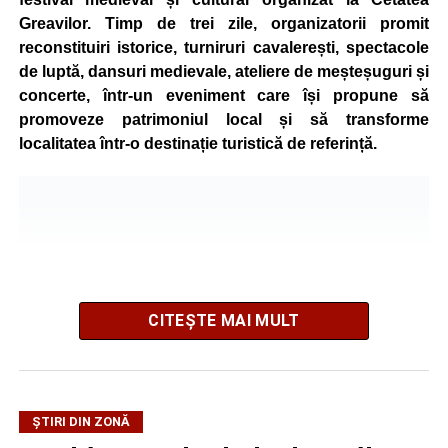
Greavilor. Timp de trei zile, organizatorii promit
reconstituiri istorice, turniruri cavalerești, spectacole
de luptă, dansuri medievale, ateliere de meșteșuguri și
concerte, într-un eveniment care își propune să
promoveze patrimoniul local și să transforme
localitatea într-o destinație turistică de referință.
CITEȘTE MAI MULT
ȘTIRI DIN ZONĂ
Festivalul este organizat de
Asociația AGORA – Născuți