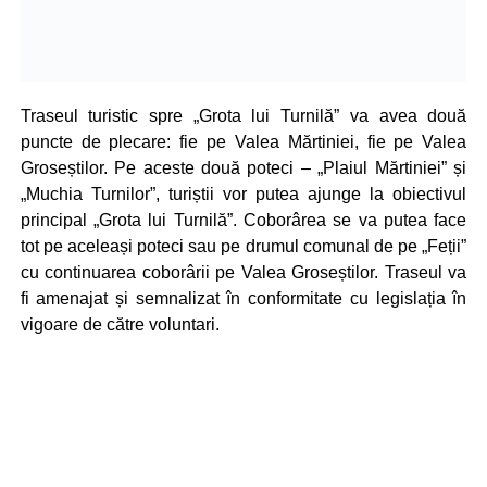
Traseul turistic spre „Grota lui Turnilă” va avea două
puncte de plecare: fie pe Valea Mărtiniei, fie pe Valea
Groseștilor. Pe aceste două poteci – „Plaiul Mărtiniei” și
„Muchia Turnilor”, turiștii vor putea ajunge la obiectivul
principal „Grota lui Turnilă”. Coborârea se va putea face
tot pe aceleași poteci sau pe drumul comunal de pe „Feții”
cu continuarea coborârii pe Valea Groseștilor. Traseul va
fi amenajat și semnalizat în conformitate cu legislația în
vigoare de către voluntari.