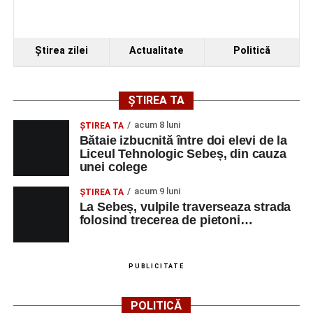
Ştirea zilei
Actualitate
Politică
ȘTIREA TA
acum 8 luni
ŞTIREA TA
Bătaie izbucnită între doi elevi de la
Liceul Tehnologic Sebeș, din cauza
unei colege
acum 9 luni
ŞTIREA TA
La Sebeș, vulpile traverseaza strada
folosind trecerea de pietoni…
PUBLICITATE
POLITICĂ