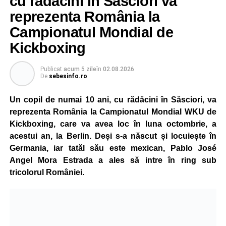
cu rădăcini în Săsciori va
reprezenta România la
Campionatul Mondial de
Kickboxing
Publicat
acum 5 zile
în
02.08.2026
De
sebesinfo.ro
Un copil de numai 10 ani, cu rădăcini în Săsciori, va
reprezenta România la Campionatul Mondial WKU de
Kickboxing, care va avea loc în luna octombrie, a
acestui an, la Berlin. Deși s-a născut și locuiește în
Germania, iar tatăl său este mexican, Pablo José
Angel Mora Estrada a ales să intre în ring sub
tricolorul României.