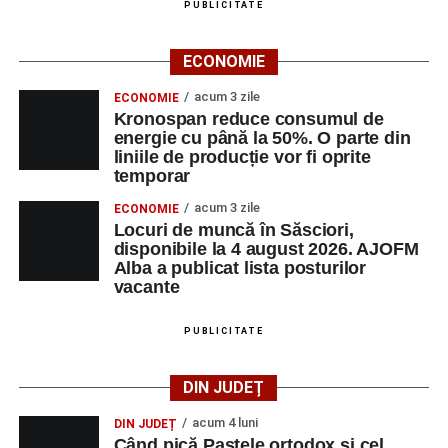
PUBLICITATE
ECONOMIE
acum 3 zile
ECONOMIE
Kronospan reduce consumul de
energie cu până la 50%. O parte din
liniile de producție vor fi oprite
temporar
acum 3 zile
ECONOMIE
Locuri de muncă în Săsciori,
disponibile la 4 august 2026. AJOFM
Alba a publicat lista posturilor
vacante
PUBLICITATE
DIN JUDEȚ
acum 4 luni
DIN JUDEȚ
Când pică Paștele ortodox și cel