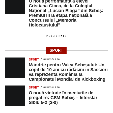
O nouă performanță a elevei
Cristiana Cioca, de la Colegiul
Național „Lucian Blaga” din Sebeș:
Premiul III la etapa națională a
Concursului „Memoria
Holocaustului”
PUBLICITATE
SPORT
acum 5 zile
SPORT
Mândrie pentru Valea Sebeșului: Un
copil de 10 ani cu rădăcini în Săsciori
va reprezenta România la
Campionatul Mondial de Kickboxing
acum 6 zile
SPORT
O nouă victorie în meciurile de
pregătire: CSM Sebeș – Interstar
Sibiu 5-2 (2-0)