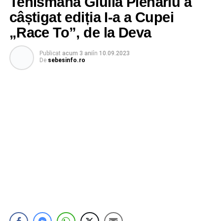
Tenismana Giulia Pienariu a
câștigat ediția I-a a Cupei
„Race To”, de la Deva
Publicat
acum 3 ani
în
10.09.2023
De
sebesinfo.ro