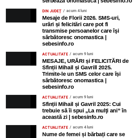
serbează onomastica | sebesinfo.ro
acum 4 luni
DIN JUDEȚ
Mesaje de Florii 2026. SMS-uri,
urări și felicitări care pot fi
transmise persoanelor care îşi
sărbătoresc onomastica |
sebesinfo.ro
acum 9 luni
ACTUALITATE
MESAJE, URĂRI și FELICITĂRI de
Sfinții Mihail și Gavrill 2025.
Trimite-le un SMS celor care își
sărbătoresc onomastica |
sebesinfo.ro
acum 9 luni
ACTUALITATE
Sfinții Mihail și Gavril 2025: Cui
trebuie să îi spui „La mulţi ani” în
această zi | sebesinfo.ro
acum 4 luni
ACTUALITATE
Nume de femei și bărbați care se