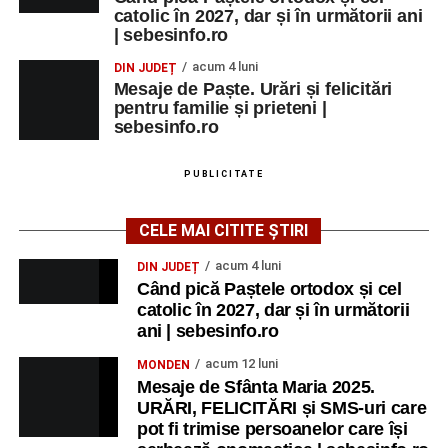
catolic în 2027, dar și în următorii ani
| sebesinfo.ro
acum 4 luni
DIN JUDEȚ
Mesaje de Paște. Urări și felicitări
pentru familie și prieteni |
sebesinfo.ro
PUBLICITATE
CELE MAI CITITE ȘTIRI
acum 4 luni
DIN JUDEȚ
Când pică Paștele ortodox și cel
catolic în 2027, dar și în următorii
ani | sebesinfo.ro
acum 12 luni
MONDEN
Mesaje de Sfânta Maria 2025.
URĂRI, FELICITĂRI și SMS-uri care
pot fi trimise persoanelor care își