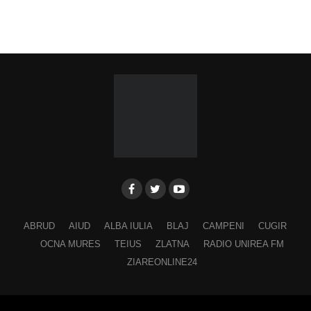
ABRUD
AIUD
ALBA IULIA
BLAJ
CAMPENI
CUGIR
OCNA MURES
TEIUS
ZLATNA
RADIO UNIREA FM
ZIAREONLINE24