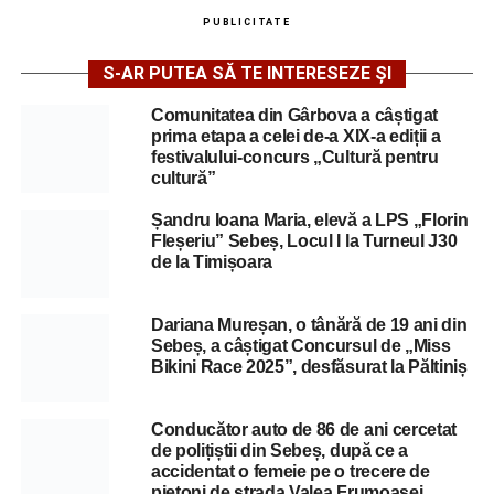
PUBLICITATE
S-AR PUTEA SĂ TE INTERESEZE ȘI
Comunitatea din Gârbova a câștigat
prima etapa a celei de-a XIX-a ediții a
festivalului-concurs „Cultură pentru
cultură”
Șandru Ioana Maria, elevă a LPS „Florin
Fleșeriu” Sebeș, Locul I la Turneul J30
de la Timișoara
Dariana Mureșan, o tânără de 19 ani din
Sebeș, a câștigat Concursul de „Miss
Bikini Race 2025”, desfăsurat la Păltiniș
Conducător auto de 86 de ani cercetat
de polițiștii din Sebeș, după ce a
accidentat o femeie pe o trecere de
pietoni de strada Valea Frumoasei