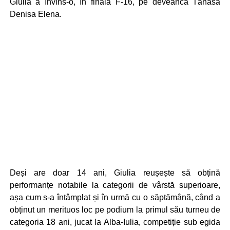
Giulia a învins-o, în finala F-16, pe deveanca Tănasă
Denisa Elena.
Deși are doar 14 ani, Giulia reușește să obțină
performanțe notabile la categorii de vârstă superioare,
așa cum s-a întâmplat și în urmă cu o săptămână, când a
obținut un merituos loc pe podium la primul său turneu de
categoria 18 ani, jucat la Alba-Iulia, competiție sub egida