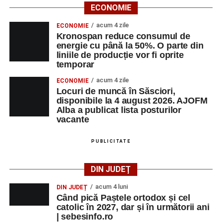
ECONOMIE
acum 4 zile
ECONOMIE
Kronospan reduce consumul de
energie cu până la 50%. O parte din
liniile de producție vor fi oprite
temporar
acum 4 zile
ECONOMIE
Locuri de muncă în Săsciori,
disponibile la 4 august 2026. AJOFM
Alba a publicat lista posturilor
vacante
PUBLICITATE
DIN JUDEȚ
acum 4 luni
DIN JUDEȚ
Când pică Paștele ortodox și cel
catolic în 2027, dar și în următorii ani
| sebesinfo.ro