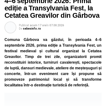
4–6 septembrie 2026: Prima
ediție a Transylvania Fest, la
Cetatea Greavilor din Gârbova
Publicat
acum 17 ore
în
07.08.2026
De
sebesinfo.ro
Comuna Gârbova va găzdui, în perioada 4–6
septembrie 2026, prima ediție a Transylvania Fest, un
festival medieval și cultural organizat la Cetatea
Greavilor. Timp de trei zile, organizatorii promit
reconstituiri istorice, turniruri cavalerești, spectacole
de luptă, dansuri medievale, ateliere de meșteșuguri și
concerte, într-un eveniment care își propune să
promoveze patrimoniul local și să transforme
localitatea într-o destinație turistică de referință.