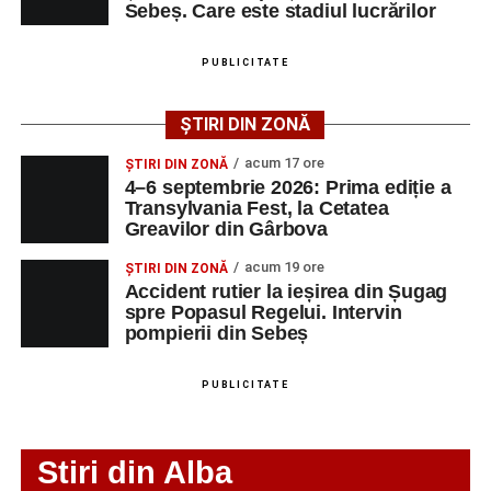
Accident rutier la ieșirea din Șugag spre Popasul
Sebeș. Care este stadiul lucrărilor
Intrarea este liberă pe întreaga durată a evenimentului.
Regelui. Intervin pompierii din Sebeș
PUBLICITATE
Adaugă-ne ca sursă preferată
ȘTIRI DIN ZONĂ
acum 17 ore
Urmărește-ne pe Google News
ȘTIRI DIN ZONĂ
4–6 septembrie 2026: Prima ediție a
Transylvania Fest, la Cetatea
Greavilor din Gârbova
Ultimele știri din Sebeș
acum 19 ore
ȘTIRI DIN ZONĂ
Accident pe strada Dorobanți din Sebeș: fermeie
Accident rutier la ieșirea din Șugag
de 66 de ani rănită grav, după ce a fost lovită de o
spre Popasul Regelui. Intervin
motocicletă
pompierii din Sebeș
4–6 septembrie 2026: Prima ediție a Transylvania
PUBLICITATE
Fest, la Cetatea Greavilor din Gârbova
Accident rutier la ieșirea din Șugag spre Popasul
Regelui. Intervin pompierii din Sebeș
Stiri din Alba