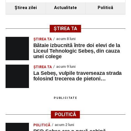
Ştirea zilei
Actualitate
Politică
ȘTIREA TA
acum 8 luni
ŞTIREA TA
Bătaie izbucnită între doi elevi de la
Liceul Tehnologic Sebeș, din cauza
unei colege
acum 9 luni
ŞTIREA TA
La Sebeș, vulpile traverseaza strada
folosind trecerea de pietoni…
PUBLICITATE
POLITICĂ
acum 2 luni
POLITICĂ