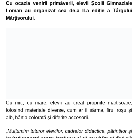
Cu ocazia venirii primăverii, elevii Școlii Gimnaziale
Loman au organizat cea de-a II-a ediție a Târgului
Mărțisorului.
Cu mic, cu mare, elevii au creat propriile mărțișoare,
folosind materiale diverse, cum ar fi sârma, firul roșu și
alb, hârtia colorată și diferite accesorii.
„Mulțumim tuturor elevilor, cadrelor didactice, părinților și