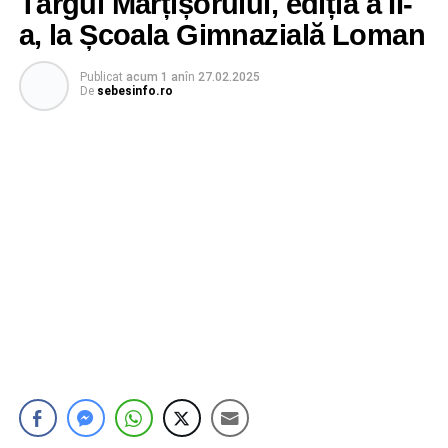
Târgul Mărțișorului, ediția a II-
a, la Școala Gimnazială Loman
Publicat
acum 1 an
în
27.02.2025
De
sebesinfo.ro