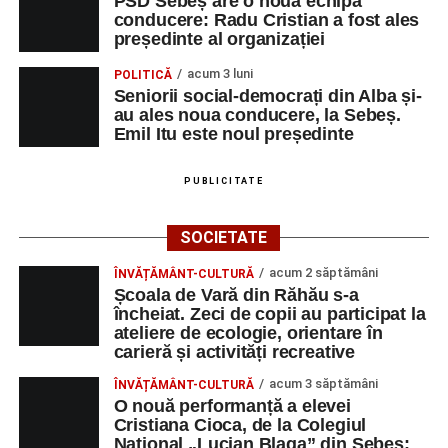
PSD Sebeș are o nouă echipă
conducere: Radu Cristian a fost ales
președinte al organizației
acum 3 luni
POLITICĂ
Seniorii social-democrați din Alba și-
au ales noua conducere, la Sebeș.
Emil Itu este noul președinte
PUBLICITATE
SOCIETATE
acum 2 săptămâni
ÎNVĂȚĂMÂNT-CULTURĂ
Școala de Vară din Răhău s-a
încheiat. Zeci de copii au participat la
ateliere de ecologie, orientare în
carieră și activități recreative
acum 3 săptămâni
ÎNVĂȚĂMÂNT-CULTURĂ
O nouă performanță a elevei
Cristiana Cioca, de la Colegiul
Național „Lucian Blaga” din Sebeș: