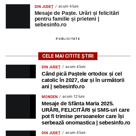
acum 4 luni
DIN JUDEȚ
Mesaje de Paște. Urări și felicitări
pentru familie și prieteni |
sebesinfo.ro
PUBLICITATE
CELE MAI CITITE ȘTIRI
acum 4 luni
DIN JUDEȚ
Când pică Paștele ortodox și cel
catolic în 2027, dar și în următorii
ani | sebesinfo.ro
acum 12 luni
MONDEN
Mesaje de Sfânta Maria 2025.
URĂRI, FELICITĂRI și SMS-uri care
pot fi trimise persoanelor care își
serbează onomastica | sebesinfo.ro
acum 4 luni
DIN JUDEȚ