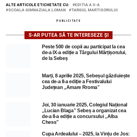
ALTE ARTICOLE ETICHETATE CU:
EDITIA A II-A
SCOALA GIMNAZIALA LOMAN
TARGUL MARTISORULUI
PUBLICITATE
S-AR PUTEA SĂ TE INTERESEZE ȘI
Peste 500 de copii au participat la cea
de-a IX-a ediție a Târgului Mărțișorului,
de la Sebeș
Marți, 8 aprilie 2025, Sebeșul găzduiește
cea de-a II-a ediție a Festivalului
Județean „Amare Rroma”
Joi, 30 ianuarie 2025, Colegiul Național
„Lucian Blaga” Sebeș a organizat cea
de-a II-a ediție a concursului „Alba
Chess”
Cupa Ardealului – 2025, la Vințu de Jos: