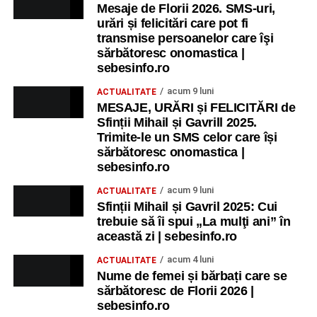
Mesaje de Florii 2026. SMS-uri,
urări și felicitări care pot fi
transmise persoanelor care îşi
sărbătoresc onomastica |
sebesinfo.ro
acum 9 luni
ACTUALITATE
MESAJE, URĂRI și FELICITĂRI de
Sfinții Mihail și Gavrill 2025.
Trimite-le un SMS celor care își
sărbătoresc onomastica |
sebesinfo.ro
acum 9 luni
ACTUALITATE
Sfinții Mihail și Gavril 2025: Cui
trebuie să îi spui „La mulţi ani” în
această zi | sebesinfo.ro
acum 4 luni
ACTUALITATE
Nume de femei și bărbați care se
sărbătoresc de Florii 2026 |
sebesinfo.ro