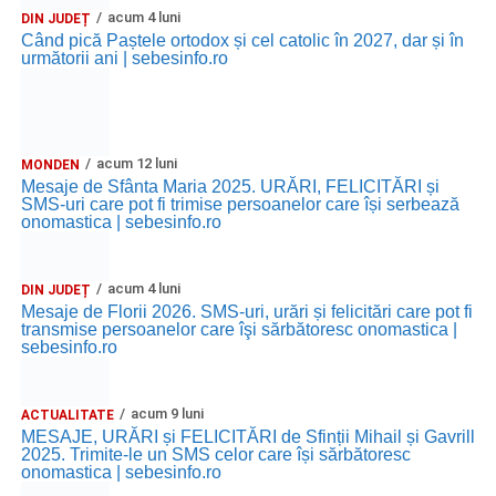
acum 4 luni
DIN JUDEȚ
Când pică Paștele ortodox și cel catolic în 2027, dar și în
următorii ani | sebesinfo.ro
acum 12 luni
MONDEN
Mesaje de Sfânta Maria 2025. URĂRI, FELICITĂRI și
SMS-uri care pot fi trimise persoanelor care își serbează
onomastica | sebesinfo.ro
acum 4 luni
DIN JUDEȚ
Mesaje de Florii 2026. SMS-uri, urări și felicitări care pot fi
transmise persoanelor care îşi sărbătoresc onomastica |
sebesinfo.ro
acum 9 luni
ACTUALITATE
MESAJE, URĂRI și FELICITĂRI de Sfinții Mihail și Gavrill
2025. Trimite-le un SMS celor care își sărbătoresc
onomastica | sebesinfo.ro