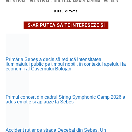
FESTIVAL
FESTIVAL JUDETEAN AMARE RROMA
SEBES
PUBLICITATE
S-AR PUTEA SĂ TE INTERESEZE ȘI
Primăria Sebeș a decis să reducă intensitatea
iluminatului public pe timpul nopții, în contextul apelului la
economii al Guvernului Bolojan
Primul concert din cadrul String Symphonic Camp 2026 a
adus emoție și aplauze la Sebeș
Accident rutier pe strada Decebal din Sebeș. Un