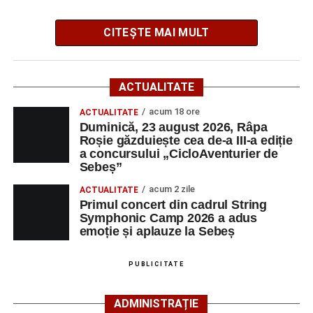
Centrului Cultural „Lucian Blaga” Sebeș;
• sâmbătă, 22 august, între orele 17:00 și 20:00, la Râpa
CITEȘTE MAI MULT
Roșie, unde vor avea loc și antrenamente libere pe
traseul de concurs.
ACTUALITATE
Startul competiției va fi dat duminică, 23 august 2026, la
acum 18 ore
ora 10:00, la Râpa Roșie.
ACTUALITATE
Duminică, 23 august 2026, Râpa
Roșie găzduiește cea de-a III-a ediție
Înscrierile online sunt deschise până în 22 august 2026 și
a concursului „CicloAventurier de
pot fi efectuate pe site-ul
www.cicloaventura.ro
.
String Symphonic Camp 2026 reunește tineri
Sebeș”
instrumentiști din 6 țări, alături de voluntari și foști elevi ai
acum 2 zile
ACTUALITATE
Liceului de Arte „Regina Maria”, din Alba Iulia, care
Primul concert din cadrul String
participă, timp de o săptămână, la cursuri de
Symphonic Camp 2026 a adus
Adaugă-ne ca sursă preferată
perfecționare, repetiții și activități artistice desfășurate sub
emoție și aplauze la Sebeș
îndrumarea unor profesori și mentori.
Urmărește-ne pe Google News
PUBLICITATE
Ultimele știri din Sebeș
ADMINISTRAȚIE