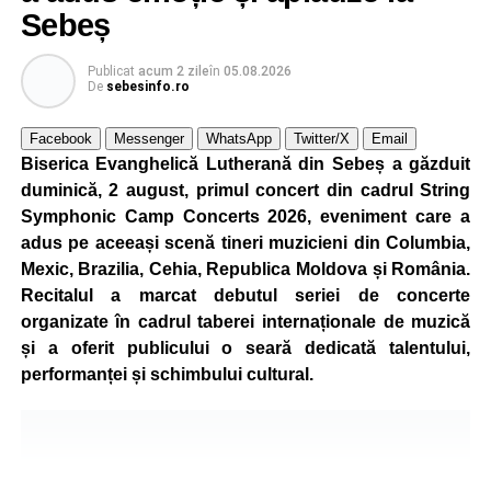
concura într-un cadru natural deosebit. Evenimentul este
Sebeș
destinat copiilor și adolescenților cu vârste cuprinse între
5 și 18 ani, iar participarea este gratuită.
Publicat
acum 2 zile
în
05.08.2026
De
sebesinfo.ro
Organizatorii au pregătit trasee adaptate fiecărei categorii
de vârstă, astfel încât competiția să fie accesibilă atât
Facebook
Messenger
WhatsApp
Twitter/X
Email
celor aflați la început de drum, cât și celor cu experiență în
Biserica Evanghelică Lutherană din Sebeș a găzduit
mountain bike. La finalul întrecerii, cei mai bine clasați
duminică, 2 august, primul concert din cadrul String
concurenți vor fi recompensați cu premii în bani și premii
Symphonic Camp Concerts 2026, eveniment care a
oferite de partenerii evenimentului.
adus pe aceeași scenă tineri muzicieni din Columbia,
Mexic, Brazilia, Cehia, Republica Moldova și România.
Înaintea zilei de concurs, participanții își vor putea ridica
Recitalul a marcat debutul seriei de concerte
numerele de concurs, confirma înscrierile online sau se
organizate în cadrul taberei internaționale de muzică
vor putea înscrie direct la competiție în cadrul Punctului
și a oferit publicului o seară dedicată talentului,
Oficial de Înscrieri și Informații (Race Office), care va
performanței și schimbului cultural.
funcționa după următorul program:
• vineri, 21 august, între orele 17:00 și 20:00, în Piața
Primăriei Sebeș;
• sâmbătă, 22 august, între orele 10:00 și 20:00, pe platoul