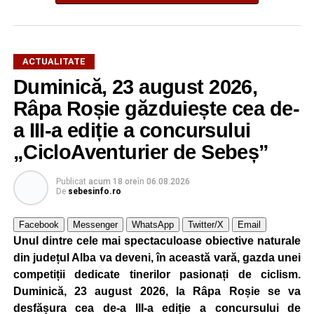
ACTUALITATE
Duminică, 23 august 2026,
Râpa Roșie găzduiește cea de-
a III-a ediție a concursului
„CicloAventurier de Sebeș”
Publicat
acum 18 ore
în
06.08.2026
De
sebesinfo.ro
Facebook
Messenger
WhatsApp
Twitter/X
Email
Unul dintre cele mai spectaculoase obiective naturale
din județul Alba va deveni, în această vară, gazda unei
competiții dedicate tinerilor pasionați de ciclism.
Duminică, 23 august 2026, la Râpa Roșie se va
desfășura cea de-a III-a ediție a concursului de